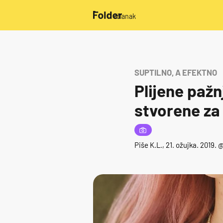
/članak
SUPTILNO, A EFEKTNO
Plijene paž
stvorene za
Piše
K.L.
, 21. ožujka. 2019. 