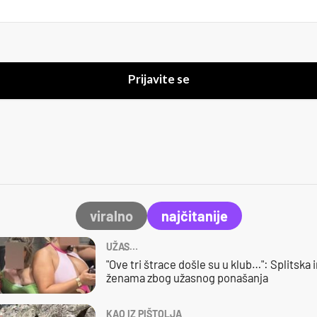
Prijavite se
viralno
najčitanije
UŽAS…
"Ove tri štrace došle su u klub…": Splitska 
ženama zbog užasnog ponašanja
KAO IZ PIŠTOLJA