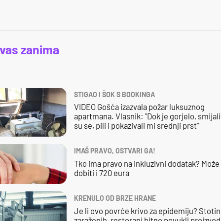
 vas zanima
STIGAO I ŠOK S BOOKINGA
VIDEO Gošća izazvala požar luksuznog
apartmana. Vlasnik: "Dok je gorjelo, smijali
su se, pili i pokazivali mi srednji prst"
IMAŠ PRAVO, OSTVARI GA!
Tko ima pravo na inkluzivni dodatak? Može
dobiti i 720 eura
KRENULO OD BRZE HRANE
Je li ovo povrće krivo za epidemiju? Stoti
zaraženih, restorani hitno povukli proizvod