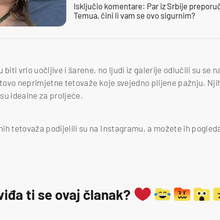
Isključio komentare: Par iz Srbije preporuč
Temua, čini li vam se ovo sigurnim?
i vrlo uočljive i šarene, no ljudi iz galerije odlučili su se na
otovo neprimjetne tetovaže koje svejedno plijene pažnju. Nji
 su idealne za proljeće.
h tetovaža podijelili su na Instagramu, a možete ih pogledati
viđa ti se ovaj članak?