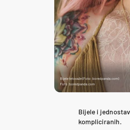
Bijele tetovaže (Foto: boredpanda.com)
Foto: boredpanda.com
Bijele i jednosta
kompliciranih.