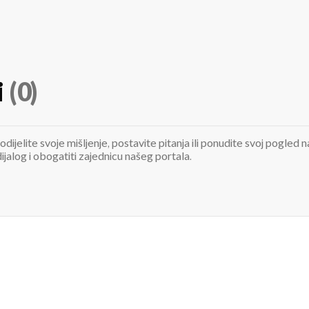
i
(0)
odijelite svoje mišljenje, postavite pitanja ili ponudite svoj pogle
jalog i obogatiti zajednicu našeg portala.