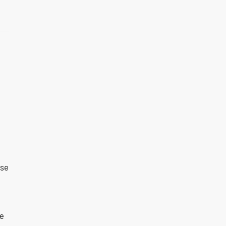
 se
ne