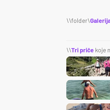
Galerij
\\
Tri priče
koje m