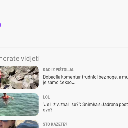
a
orate vidjeti
KAO IZ PIŠTOLJA
Dobacila komentar trudnici bez noge, a mu
je samo čekao…
LOL
"Je li živ, zna li se?": Snimka s Jadrana posta
ovo?
ŠTO KAŽETE?