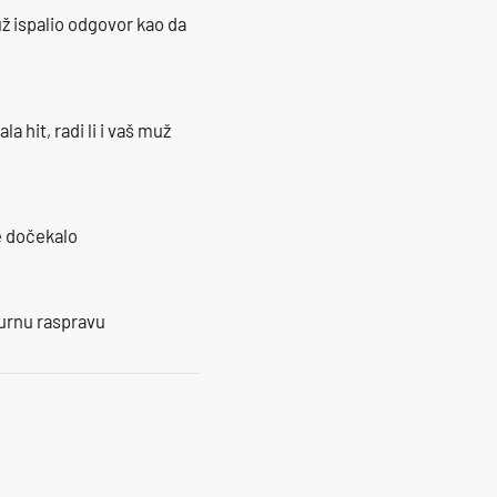
ž ispalio odgovor kao da
la hit, radi li i vaš muž
je dočekalo
burnu raspravu