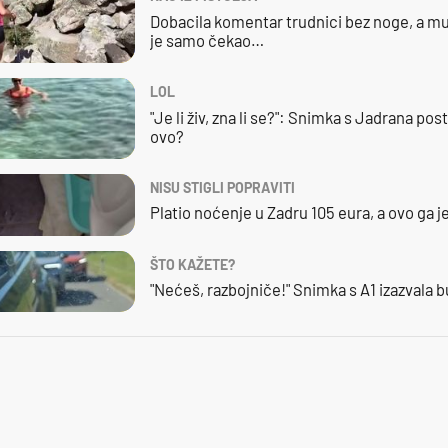
Dobacila komentar trudnici bez noge, a mu
je samo čekao…
LOL
"Je li živ, zna li se?": Snimka s Jadrana posta
ovo?
NISU STIGLI POPRAVITI
Platio noćenje u Zadru 105 eura, a ovo ga 
ŠTO KAŽETE?
"Nećeš, razbojniče!" Snimka s A1 izazvala 