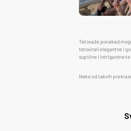
Tetovaže ponekad mogu bit
tetovirali elegantne i g
suptilne i intrigantne te
Neke od takvih prekrasni
S