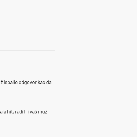
17
ž ispalio odgovor kao da
la hit, radi li i vaš muž