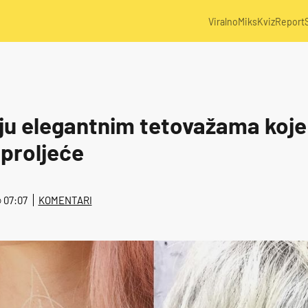
Viralno
Miks
Kviz
Report
nju elegantnim tetovažama koje
 proljeće
@ 07:07
KOMENTARI