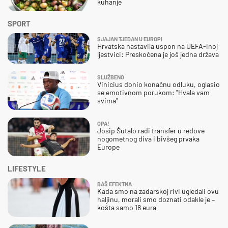
kuhanje
SPORT
SJAJAN TJEDAN U EUROPI
Hrvatska nastavila uspon na UEFA-inoj
ljestvici: Preskočena je još jedna država
SLUŽBENO
Vinicius donio konačnu odluku, oglasio
se emotivnom porukom: "Hvala vam
svima"
OPA!
Josip Šutalo radi transfer u redove
nogometnog diva i bivšeg prvaka
Europe
LIFESTYLE
BAŠ EFEKTNA
Kada smo na zadarskoj rivi ugledali ovu
haljinu, morali smo doznati odakle je –
košta samo 18 eura