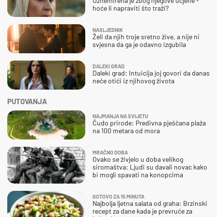
Uznemirena je zbog njegove ucjene -
hoće li napraviti što traži?
NASLJEDNIK
Želi da njih troje sretno žive, a nije ni
svjesna da ga je odavno izgubila
DALEKI GRAD
Daleki grad: Intuicija joj govori da danas
neće otići iz njihovog života
PUTOVANJA
NAJMANJA NA SVIJETU
Čudo prirode: Predivna pješčana plaža
na 100 metara od mora
MRAČNO DOBA
Ovako se živjelo u doba velikog
siromaštva: Ljudi su davali novac kako
bi mogli spavati na konopcima
GOTOVO ZA 15 MINUTA
Najbolja ljetna salata od graha: Brzinski
recept za dane kada je prevruće za