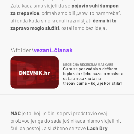
Zato kada smo vidjeli da se
pojavio suhi šampon
za trepavice
, odmah smo bili „wow, to nam treba“,
ali onda kada smo krenuli razmišljati
čemu bi to
zapravo moglo služiti
, ostali smo bez ideja.
\\folder\
vezani_članak
NEOBIČNA RECENZIJA MASKARE
Cura se posvađala s dečkom i
isplakala rijeku suza, a maskara
ostala netaknuta na
trepavicama – koju je koristila?
MAC
je taj koji je čini se prvi predstavio ovaj
proizvod jer ga do sada još nikada nismo vidjeli niti
čuli da postoji, a službeno se zove
Lash Dry