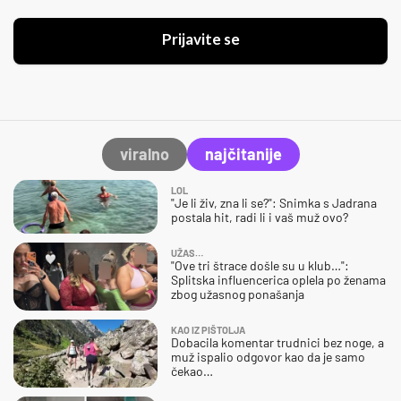
Prijavite se
viralno
najčitanije
LOL
"Je li živ, zna li se?": Snimka s Jadrana
postala hit, radi li i vaš muž ovo?
UŽAS…
"Ove tri štrace došle su u klub…":
Splitska influencerica oplela po ženama
zbog užasnog ponašanja
KAO IZ PIŠTOLJA
Dobacila komentar trudnici bez noge, a
muž ispalio odgovor kao da je samo
čekao…