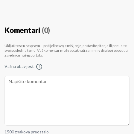
Komentari
(0)
Uključite se u raspravu – podijelite svoje mišljenje, postavite pitanja ili ponudite
svoj pogled na temu. Vaš komentar može potaknuti zanimljiv dijalog i obogatiti
zajednicu našeg portala.
Važna obavijest
!
1500 znakova preostalo