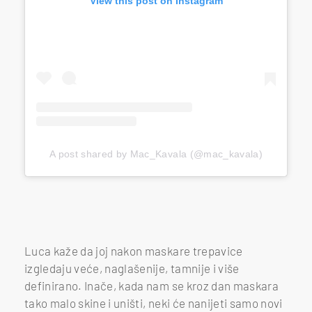
View this post on Instagram
A post shared by Mac_Kavala (@mac_kavala)
Luca kaže da joj nakon maskare trepavice
izgledaju veće, naglašenije, tamnije i više
definirano. Inače, kada nam se kroz dan maskara
tako malo skine i uništi, neki će nanijeti samo novi