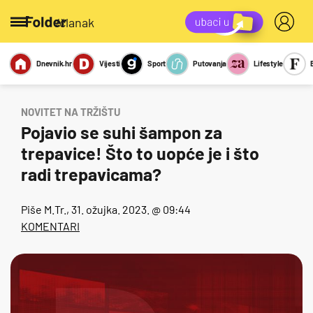
/članak
Dnevnik.hr
Vijesti
Sport
Putovanja
Lifestyle
Viralno
Miks
Kviz
Report
Sexy
NOVITET NA TRŽIŠTU
Pojavio se suhi šampon za
trepavice! Što to uopće je i što
radi trepavicama?
Piše
M.Tr.
, 31. ožujka. 2023. @ 09:44
KOMENTARI