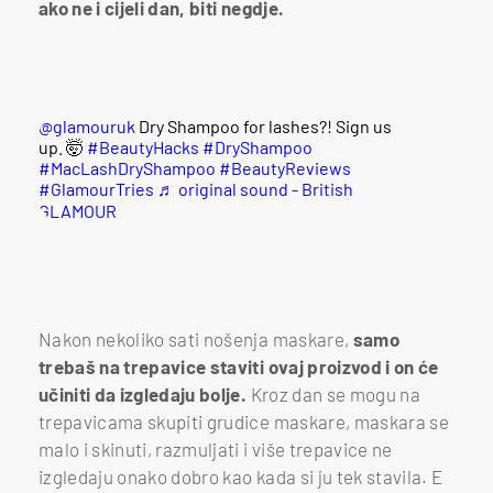
ako ne i cijeli dan, biti negdje.
@glamouruk
Dry Shampoo for lashes?! Sign us
up. 🤯
#BeautyHacks
#DryShampoo
#MacLashDryShampoo
#BeautyReviews
#GlamourTries
♬ original sound - British
GLAMOUR
Nakon nekoliko sati nošenja maskare,
samo
trebaš na trepavice staviti ovaj proizvod i on će
učiniti da izgledaju bolje.
Kroz dan se mogu na
trepavicama skupiti grudice maskare, maskara se
malo i skinuti, razmuljati i više trepavice ne
izgledaju onako dobro kao kada si ju tek stavila. E