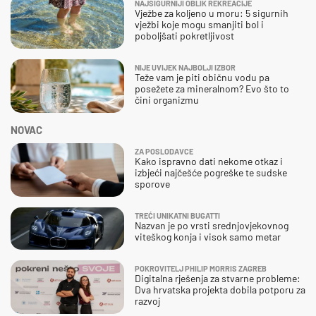
NAJSIGURNIJI OBLIK REKREACIJE
Vježbe za koljeno u moru: 5 sigurnih
vježbi koje mogu smanjiti bol i
poboljšati pokretljivost
NIJE UVIJEK NAJBOLJI IZBOR
Teže vam je piti običnu vodu pa
posežete za mineralnom? Evo što to
čini organizmu
NOVAC
ZA POSLODAVCE
Kako ispravno dati nekome otkaz i
izbjeći najčešće pogreške te sudske
sporove
TREĆI UNIKATNI BUGATTI
Nazvan je po vrsti srednjovjekovnog
viteškog konja i visok samo metar
POKROVITELJ PHILIP MORRIS ZAGREB
Digitalna rješenja za stvarne probleme:
Dva hrvatska projekta dobila potporu za
razvoj