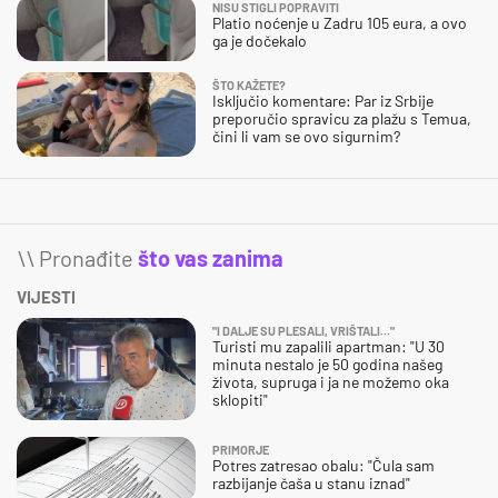
NISU STIGLI POPRAVITI
Platio noćenje u Zadru 105 eura, a ovo
ga je dočekalo
ŠTO KAŽETE?
Isključio komentare: Par iz Srbije
preporučio spravicu za plažu s Temua,
čini li vam se ovo sigurnim?
\\ Pronađite
što vas zanima
VIJESTI
"I DALJE SU PLESALI, VRIŠTALI..."
Turisti mu zapalili apartman: "U 30
minuta nestalo je 50 godina našeg
života, supruga i ja ne možemo oka
sklopiti"
PRIMORJE
Potres zatresao obalu: "Čula sam
razbijanje čaša u stanu iznad"