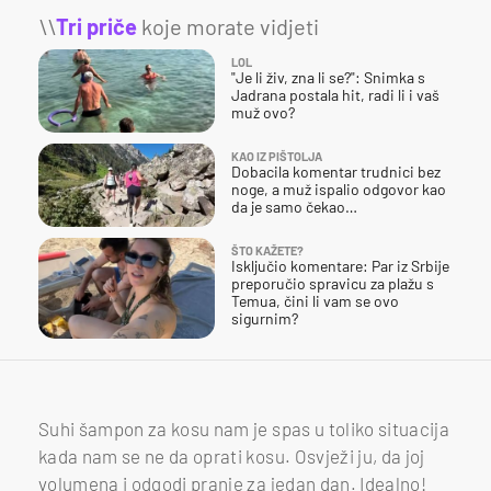
\\
Tri priče
koje morate vidjeti
LOL
"Je li živ, zna li se?": Snimka s
Jadrana postala hit, radi li i vaš
muž ovo?
KAO IZ PIŠTOLJA
Dobacila komentar trudnici bez
noge, a muž ispalio odgovor kao
da je samo čekao…
ŠTO KAŽETE?
Isključio komentare: Par iz Srbije
preporučio spravicu za plažu s
Temua, čini li vam se ovo
sigurnim?
Suhi šampon za kosu nam je spas u toliko situacija
kada nam se ne da oprati kosu. Osvježi ju, da joj
volumena i odgodi pranje za jedan dan. Idealno!