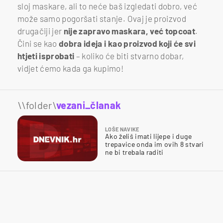
sloj maskare, ali to neće baš izgledati dobro, već
može samo pogoršati stanje. Ovaj je proizvod
drugačiji jer
nije zapravo maskara, već topcoat
.
Čini se kao
dobra ideja i kao proizvod koji će svi
htjeti isprobati
– koliko će biti stvarno dobar,
vidjet ćemo kada ga kupimo!
\\folder\
vezani_članak
LOŠE NAVIKE
Ako želiš imati lijepe i duge
trepavice onda im ovih 8 stvari
ne bi trebala raditi