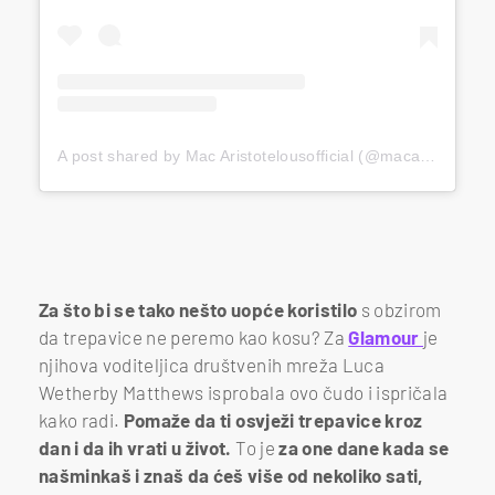
A post shared by Mac Aristotelousofficial (@macaristotelousofficial)
Za što bi se tako nešto uopće koristilo
s obzirom
da trepavice ne peremo kao kosu? Za
Glamour
je
njihova voditeljica društvenih mreža Luca
Wetherby Matthews isprobala ovo čudo i ispričala
kako radi.
Pomaže da ti osvježi trepavice kroz
dan i da ih vrati u život.
To je
za one dane kada se
našminkaš i znaš da ćeš više od nekoliko sati,