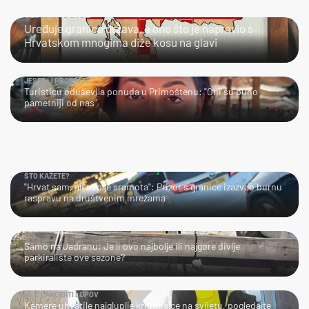
ULJEPŠAO IH JE
Uređuje granice država, a ono što je napravio s
Hrvatskom mnogima diže kosu na glavi
JESTE LI PROBALI?
Turisticu oduševila ponuda u Primoštenu: "Oni su puno
pametniji od nas"
ŠTO KAŽETE?
"Hrvat sam, ali ovo je sramota": Prizor s granice izazvao burnu
raspravu na društvenim mrežama
LOL
Samo na Jadranu: Je li ovo najbolje ili najgore divlje
parkiralište ove sezone?
NIJE LAKO BITI LOPOV
Kamere uhvatile najgluplje kriminalce na svijetu, pogledajte