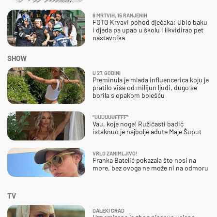
8 MRTVIH, 15 RANJENIH
FOTO Krvavi pohod dječaka: Ubio baku
i djeda pa upao u školu i likvidirao pet
nastavnika
SHOW
U 27. GODINI
Preminula je mlada influencerica koju je
pratilo više od milijun ljudi, dugo se
borila s opakom bolešću
"UUUUUUFFFF"
Vau, koje noge! Ružičasti badić
istaknuo je najbolje adute Maje Šuput
VRLO ZANIMLJIVO!
Franka Batelić pokazala što nosi na
more, bez ovoga ne može ni na odmoru
TV
DALEKI GRAD