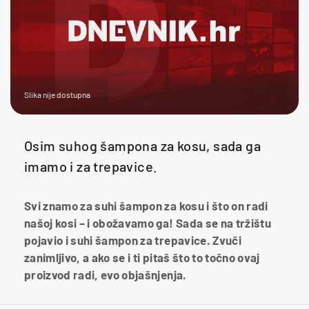
Slika nije dostupna
Osim suhog šampona za kosu, sada ga
imamo i za trepavice.
Svi znamo za suhi šampon za kosu i što on radi
našoj kosi – i obožavamo ga! Sada se na tržištu
pojavio i suhi šampon za trepavice. Zvuči
zanimljivo, a ako se i ti pitaš što to točno ovaj
proizvod radi, evo objašnjenja.