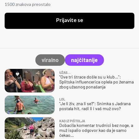
1500 znakova preostalo
Prijavite se
viralno
najčitanije
UŽAS…
"Ove tri štrace došle su u klub…":
Splitska influencerica oplela po ženama
zbog užasnog ponašanja
LOL
"Je li živ, zna li se?": Snimka s Jadrana
postala hit, radi li i vaš muž ovo?
KAO IZ PIŠTOLJA
Dobacila komentar trudnici bez noge, a
muž ispalio odgovor kao da je samo
čekao…