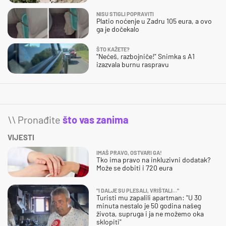
NISU STIGLI POPRAVITI
Platio noćenje u Zadru 105 eura, a ovo
ga je dočekalo
ŠTO KAŽETE?
"Nećeš, razbojniče!" Snimka s A1
izazvala burnu raspravu
\\ Pronađite
što vas zanima
VIJESTI
IMAŠ PRAVO, OSTVARI GA!
Tko ima pravo na inkluzivni dodatak?
Može se dobiti i 720 eura
"I DALJE SU PLESALI, VRIŠTALI..."
Turisti mu zapalili apartman: "U 30
minuta nestalo je 50 godina našeg
života, supruga i ja ne možemo oka
sklopiti"