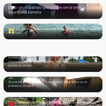
JAO...
Uljez u kući izazvao opći kaos, a sve je snimila
sigurnosna kamera
LOL
"Je li živ, zna li se?": Snimka s Jadrana postala hit, radi li i vaš
muž ovo?
PLAVUŠA S FAKULTETA
Uspoređuju je s Elle Woods, a njezin odgovor kritičarima
postao je viralan
JAO...
Sunce može biti opasno i u naša četiri zida, a one su to
prekasno shvatile
KAO IZ PIŠTOLJA
Dobacila komentar trudnici bez noge, a muž ispalio odgovor
kao da je samo čekao…