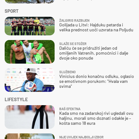
SPORT
ŽALGIRIS RAZBIJEN
Golijada u Litvi: Hajduku petarda i
velika prednost uoči uzvrata na Poljudu
SLAŽE SE STOŽER
Daliću će se pridružiti jedan od
omiljenih Vatrenih, pomoćnici i dalje
dvoje oko ponude
SLUŽBENO
Vinicius donio konačnu odluku, oglasio
se emotivnom porukom: "Hvala vam
svima"
LIFESTYLE
BAŠ EFEKTNA
Kada smo na zadarskoj rivi ugledali ovu
haljinu, morali smo doznati odakle je –
košta samo 18 eura
NIJE UVIJEK NAJBOLJI IZBOR