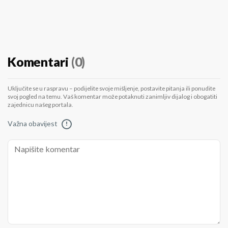
Komentari
(0)
Uključite se u raspravu – podijelite svoje mišljenje, postavite pitanja ili ponudite
svoj pogled na temu. Vaš komentar može potaknuti zanimljiv dijalog i obogatiti
zajednicu našeg portala.
Važna obavijest
!