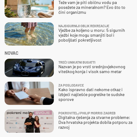
Teže vam je piti običnu vodu pa
posežete za mineralnom? Evo što to
čini organizmu
NAJSIGURNIJI OBLIK REKREACIJE
Vježbe za koljeno u moru: 5 sigurnih
vježbi koje mogu smanjiti bol i
poboljšati pokretljivost
NOVAC
TREĆI UNIKATNI BUGATTI
Nazvan je po vrsti srednjovjekovnog
viteškog konja i visok samo metar
ZA POSLODAVCE
Kako ispravno dati nekome otkaz i
izbjeći najčešće pogreške te sudske
sporove
POKROVITELJ PHILIP MORRIS ZAGREB
Digitalna rješenja za stvarne probleme:
Dva hrvatska projekta dobila potporu za
razvoj