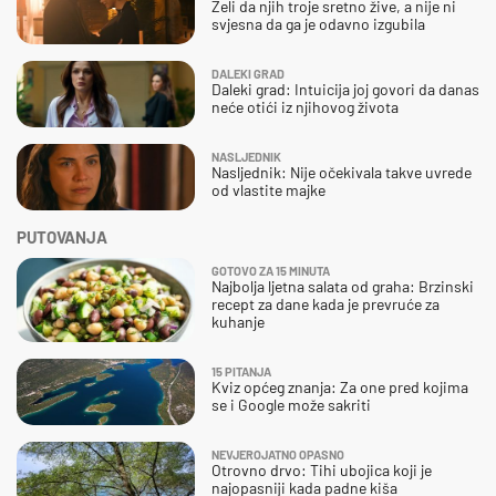
Želi da njih troje sretno žive, a nije ni
svjesna da ga je odavno izgubila
DALEKI GRAD
Daleki grad: Intuicija joj govori da danas
neće otići iz njihovog života
NASLJEDNIK
Nasljednik: Nije očekivala takve uvrede
od vlastite majke
PUTOVANJA
GOTOVO ZA 15 MINUTA
Najbolja ljetna salata od graha: Brzinski
recept za dane kada je prevruće za
kuhanje
15 PITANJA
Kviz općeg znanja: Za one pred kojima
se i Google može sakriti
NEVJEROJATNO OPASNO
Otrovno drvo: Tihi ubojica koji je
najopasniji kada padne kiša