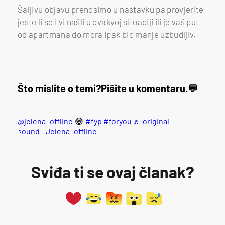
Šaljivu objavu prenosimo u nastavku pa provjerite
jeste li se i vi našli u ovakvoj situaciji ili je vaš put
od apartmana do mora ipak bio manje uzbudljiv.
Što mislite o temi?
Pišite u komentaru.
@jelena_offline
😂
#fyp
#foryou
♬ original
sound - Jelena_offline
Sviđa ti se ovaj članak?