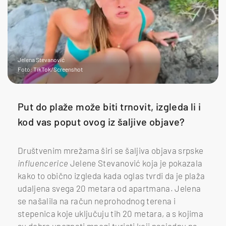
Jelena Stevanović
Foto: TikTok/Screenshot
Put do plaže može biti trnovit, izgleda li i
kod vas poput ovog iz šaljive objave?
Društvenim mrežama širi se šaljiva objava srpske
influencerice
Jelene Stevanović koja je pokazala
kako to obično izgleda kada oglas tvrdi da je plaža
udaljena svega 20 metara od apartmana. Jelena
se našalila na račun neprohodnog terena i
stepenica koje uključuju tih 20 metara, a s kojima
su dobro upoznati mnogi turisti koji nasjednu na