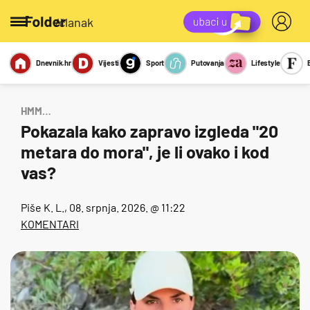
/članak
Dnevnik.hr
Vijesti
Sport
Putovanja
Lifestyle
Viralno
Miks
Kviz
Report
Sexy
HMM…
Pokazala kako zapravo izgleda "20
metara do mora", je li ovako i kod
vas?
Piše
K. L.
, 08. srpnja. 2026. @ 11:22
KOMENTARI