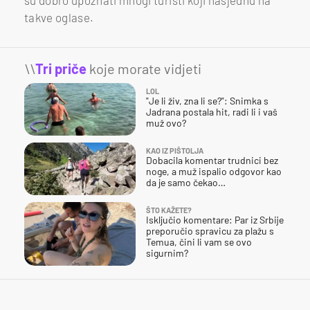
takve oglase.
\\
Tri priče
koje morate vidjeti
LOL
"Je li živ, zna li se?": Snimka s
Jadrana postala hit, radi li i vaš
muž ovo?
KAO IZ PIŠTOLJA
Dobacila komentar trudnici bez
noge, a muž ispalio odgovor kao
da je samo čekao…
ŠTO KAŽETE?
Isključio komentare: Par iz Srbije
preporučio spravicu za plažu s
Temua, čini li vam se ovo
sigurnim?