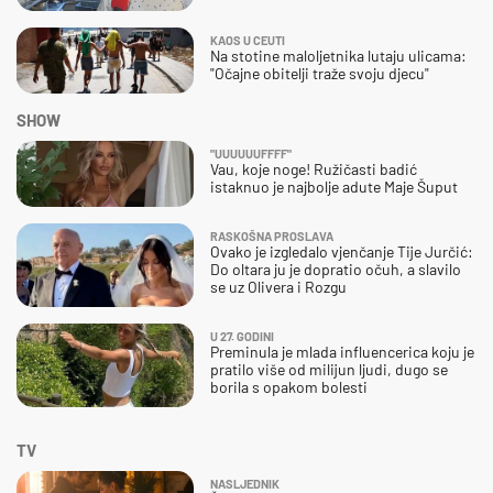
KAOS U CEUTI
Na stotine maloljetnika lutaju ulicama:
"Očajne obitelji traže svoju djecu"
SHOW
"UUUUUUFFFF"
Vau, koje noge! Ružičasti badić
istaknuo je najbolje adute Maje Šuput
RASKOŠNA PROSLAVA
Ovako je izgledalo vjenčanje Tije Jurčić:
Do oltara ju je dopratio očuh, a slavilo
se uz Olivera i Rozgu
U 27. GODINI
Preminula je mlada influencerica koju je
pratilo više od milijun ljudi, dugo se
borila s opakom bolesti
TV
NASLJEDNIK