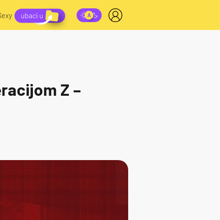
Sexy
eracijom Z –