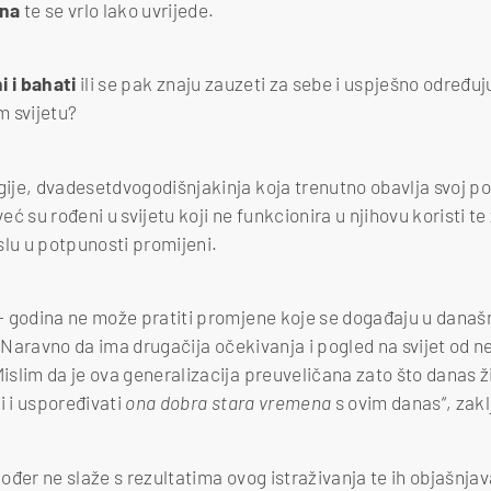
ina
te se vrlo lako uvrijede.
ni i bahati
ili se pak znaju zauzeti za sebe i uspješno određu
m svijetu?
je, dvadesetdvogodišnjakinja koja trenutno obavlja svoj pos
već su rođeni u svijetu koji ne funkcionira u njihovu koristi te 
slu u potpunosti promijeni.
 godina ne može pratiti promjene koje se događaju u današ
. Naravno da ima drugačija očekivanja i pogled na svijet od 
slim da je ova generalizacija preuveličana zato što danas ži
i i uspoređivati
ona dobra stara vremena
s ovim danas“, zaklj
ođer ne slaže s rezultatima ovog istraživanja te ih objašnj