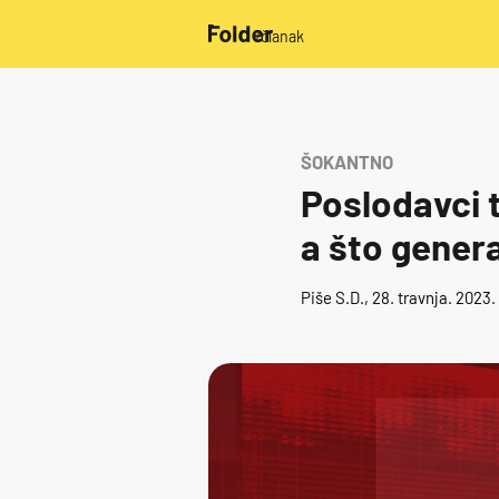
/članak
ŠOKANTNO
Poslodavci t
a što gener
Piše
S.D.
, 28. travnja. 2023