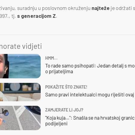
živanju, suradnju u poslovnom okruženju
najteže
je održati 
97., tj.
s generacijom Z
.
orate vidjeti
HMM…
To rade samo psihopati: Jedan detalj s mo
o prijateljima
POKAŽITE ŠTO ZNATE!
Samo pravi intelektualci mogu riješiti ovaj
ZAMJERATE LI JOJ?
"Koja kuja…": Snašla se na hrvatskoj granici,
podijeljeni