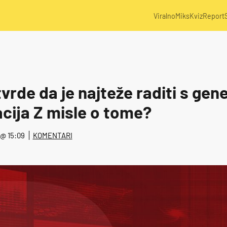
Viralno
Miks
Kviz
Report
vrde da je najteže raditi s gen
acija Z misle o tome?
. @ 15:09
KOMENTARI