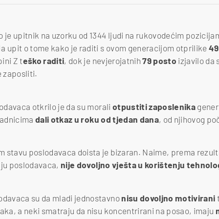
 je upitnik na uzorku od 1344 ljudi na rukovodećim pozicijam
a upit o tome kako je raditi s ovom generacijom otprilike
49
ini Z t
eško raditi
, dok je nevjerojatnih
79 posto
izjavilo da
zaposliti.
odavaca otkrilo je da su morali
otpustiti zaposlenika
genera
 radnicima
dali otkaz u roku od tjedan dana
, od njihovog po
m stavu poslodavaca doista je bizaran. Naime, prema rezul
nju poslodavaca,
nije dovoljno vješta u korištenju tehnolo
lodavaca su da mladi jednostavno
nisu dovoljno motivirani
t
taka, a neki smatraju da nisu koncentrirani na posao, imaju