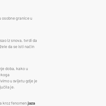
ju osobne granice u
ao iz snova, tvrdi da
žele da se isti način
nje doba, kako u
nekoga
vimo u svijetu gdje je
učila je.
ava kroz fenomen
jaza