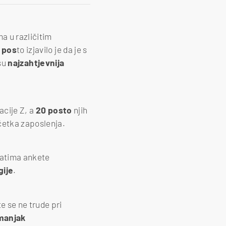
a u različitim
 pos
to izjavilo je da je s
 su
najzahtjevnija
cije Z, a
20 posto
njih
četka zaposlenja.
tatima ankete
gije
.
e se ne trude pri
manjak