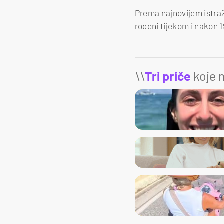
Prema najnovijem istra
rođeni tijekom i nakon 19
\\
Tri priče
koje m