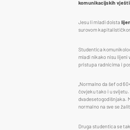
komunikacijskih vješt
Jesu li mladi doista
lije
surovom kapitalističko
Studentica komunikologi
mladi nikako nisu lijeni 
pristupa radnicima i po
„Normalno da šef od 60+
čovjeku tako i u svijetu
dvadesetogodišnjaka. Mi
normalno na sve se žalit
Druga studentica se tak