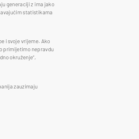
ju generaciji z ima jako
žavajućim statistikama
be i svoje vrijeme. Ako
ako primijetimo nepravdu
adno okruženje“,
panija zauzimaju