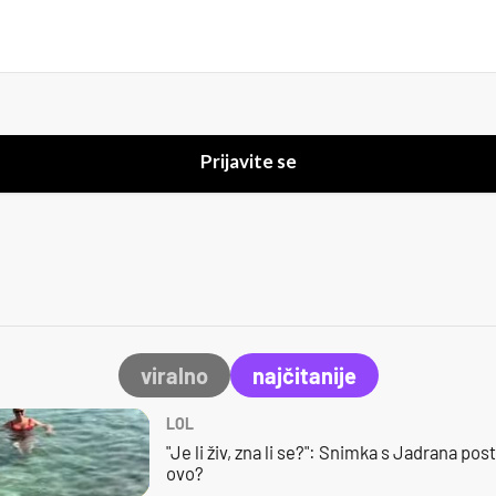
Prijavite se
viralno
najčitanije
LOL
"Je li živ, zna li se?": Snimka s Jadrana posta
ovo?