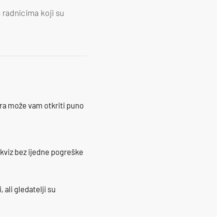
s radnicima koji su
ra može vam otkriti puno
 kviz bez ijedne pogreške
 ali gledatelji su