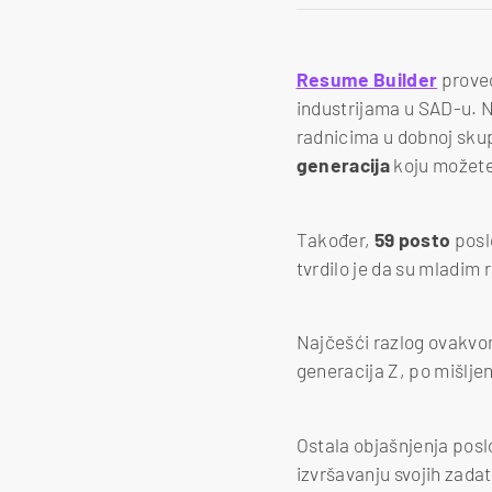
Resume Builder
proveo
industrijama u SAD-u. N
radnicima u dobnoj skup
generacija
koju možete 
Također,
59 posto
posl
tvrdilo je da su mladim
Najčešći razlog ovakvo
generacija Z, po mišlje
Ostala objašnjenja pos
izvršavanju svojih zada