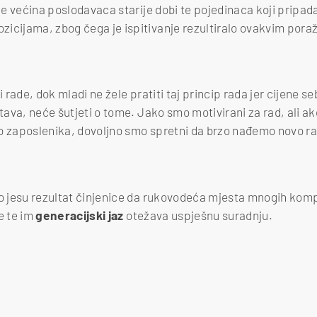
je većina poslodavaca starije dobi te pojedinaca koji pripada
icijama, zbog čega je ispitivanje rezultiralo ovakvim pora
i rade, dok mladi ne žele pratiti taj princip rada jer cijene se
štava, neće šutjeti o tome. Jako smo motivirani za rad, ali 
 kao zaposlenika, dovoljno smo spretni da brzo nađemo novo r
no jesu rezultat činjenice da rukovodeća mjesta mnogih kom
e te im
generacijski jaz
otežava uspješnu suradnju.