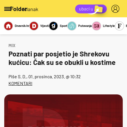
/članak
Dnevnik.hr
Vijesti
Sport
Putovanja
Lifestyle
Viralno
Miks
Kviz
Report
Sexy
MIX
Poznati par posjetio je Shrekovu
kućicu: Čak su se obukli u kostime
Piše
S. D.
, 01. prosinca. 2023. @ 10:32
KOMENTARI