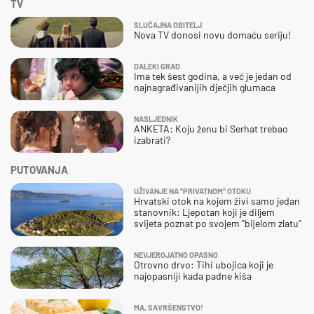
TV
SLUČAJNA OBITELJ
Nova TV donosi novu domaću seriju!
DALEKI GRAD
Ima tek šest godina, a već je jedan od
najnagrađivanijih dječjih glumaca
NASLJEDNIK
ANKETA: Koju ženu bi Serhat trebao
izabrati?
PUTOVANJA
UŽIVANJE NA "PRIVATNOM" OTOKU
Hrvatski otok na kojem živi samo jedan
stanovnik: Ljepotan koji je diljem
svijeta poznat po svojem "bijelom zlatu"
NEVJEROJATNO OPASNO
Otrovno drvo: Tihi ubojica koji je
najopasniji kada padne kiša
MA, SAVRŠENSTVO!