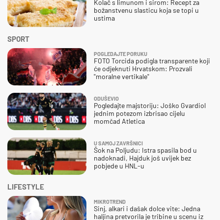
Kolač s limunom i sirom: Recept za
božanstvenu slasticu koja se topi u
ustima
SPORT
POGLEDAJTE PORUKU
FOTO Torcida podigla transparente koji
će odjeknuti Hrvatskom: Prozvali
"moralne vertikale"
ODUŠEVIO
Pogledajte majstoriju: Joško Gvardiol
jednim potezom izbrisao cijelu
momčad Atletica
U SAMOJ ZAVRŠNICI
Šok na Poljudu: Istra spasila bod u
nadoknadi, Hajduk još uvijek bez
pobjede u HNL-u
LIFESTYLE
MIKROTREND
Sinj, alkari i dašak dolce vite: Jedna
haljina pretvorila je tribine u scenu iz