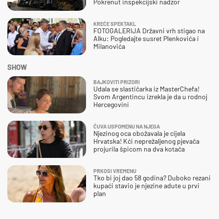
Pokrenut inspekcijski nadzor
KREĆE SPEKTAKL
FOTOGALERIJA Državni vrh stigao na
Alku: Pogledajte susret Plenkovića i
Milanovića
SHOW
BAJKOVITI PRIZORI
Udala se slastičarka iz MasterChefa!
Svom Argentincu izrekla je da u rodnoj
Hercegovini
ČUVA USPOMENU NA NJEGA
Njezinog oca obožavala je cijela
Hrvatska! Kći neprežaljenog pjevača
projurila špicom na dva kotača
PRKOSI VREMENU
Tko bi joj dao 58 godina? Duboko rezani
kupaći stavio je njezine adute u prvi
plan