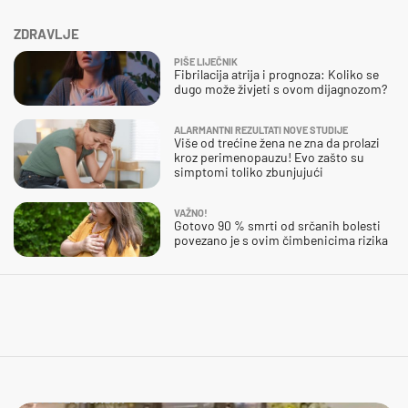
ZDRAVLJE
PIŠE LIJEČNIK
Fibrilacija atrija i prognoza: Koliko se
dugo može živjeti s ovom dijagnozom?
ALARMANTNI REZULTATI NOVE STUDIJE
Više od trećine žena ne zna da prolazi
kroz perimenopauzu! Evo zašto su
simptomi toliko zbunjujući
VAŽNO!
Gotovo 90 % smrti od srčanih bolesti
povezano je s ovim čimbenicima rizika
ŠTO SE DOGAĐA?