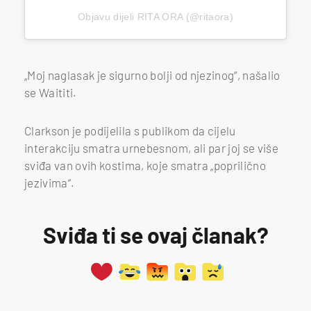
Objavu dijeli RITA ORA (@ritaora)
„Moj naglasak je sigurno bolji od njezinog“, našalio
se Waititi.
Clarkson je podijelila s publikom da cijelu
interakciju smatra urnebesnom, ali par joj se više
sviđa van ovih kostima, koje smatra „poprilično
jezivima“.
Sviđa ti se ovaj članak?