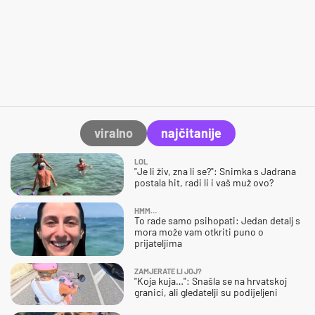
viralno
najčitanije
LOL
"Je li živ, zna li se?": Snimka s Jadrana
postala hit, radi li i vaš muž ovo?
HMM…
To rade samo psihopati: Jedan detalj s
mora može vam otkriti puno o
prijateljima
ZAMJERATE LI JOJ?
"Koja kuja…": Snašla se na hrvatskoj
granici, ali gledatelji su podijeljeni