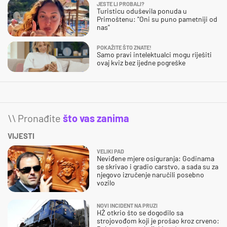
JESTE LI PROBALI?
Turisticu oduševila ponuda u
Primoštenu: "Oni su puno pametniji od
nas"
POKAŽITE ŠTO ZNATE!
Samo pravi intelektualci mogu riješiti
ovaj kviz bez ijedne pogreške
\\ Pronađite
što vas zanima
VIJESTI
VELIKI PAD
Neviđene mjere osiguranja: Godinama
se skrivao i gradio carstvo, a sada su za
njegovo izručenje naručili posebno
vozilo
NOVI INCIDENT NA PRUZI
HŽ otkrio što se dogodilo sa
strojovođom koji je prošao kroz crveno: