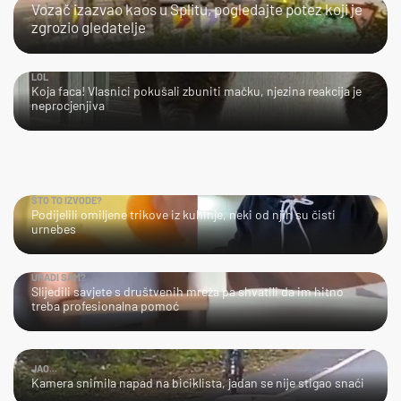
Vozač izazvao kaos u Splitu, pogledajte potez koji je
zgrozio gledatelje
LOL
Koja faca! Vlasnici pokušali zbuniti mačku, njezina reakcija je
neprocjenjiva
ŠTO TO IZVODE?
Podijelili omiljene trikove iz kuhinje, neki od njih su čisti
urnebes
URADI SAM?
Slijedili savjete s društvenih mreža pa shvatili da im hitno
treba profesionalna pomoć
JAO...
Kamera snimila napad na biciklista, jadan se nije stigao snaći