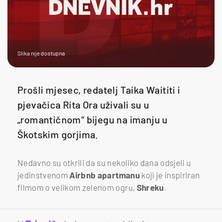
Slika nije dostupna
Prošli mjesec, redatelj Taika Waititi i
pjevačica Rita Ora uživali su u
„romantičnom“ bijegu na imanju u
Škotskim gorjima.
Nedavno su otkrili da su nekoliko dana odsjeli u
jedinstvenom
Airbnb apartmanu
koji je inspiriran
filmom o velikom zelenom ogru,
Shreku
.