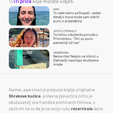
\\
Tri priče
koje morate vidjeti
HMM…
To rade samo psihopati: Jedan
detalj s mora može vam otkriti
puno o prijateljima
JESTE LI PROBALI?
Turisticu oduševila ponuda u
Primoštenu: "Oni su puno
pametniji od nas"
URNEBESNO
Nema ribe! Natpis na tržnici u
Dalmaciji nasmijao društvene
mreže
Naime, apartman je potpuna kopija originalne
Shrekove kućice
, a slavna pjevačica očito je
obožavatelj ove franšize animiranih filmova, s
obzirom na to da je na svoju ruku
rezervirala
dane