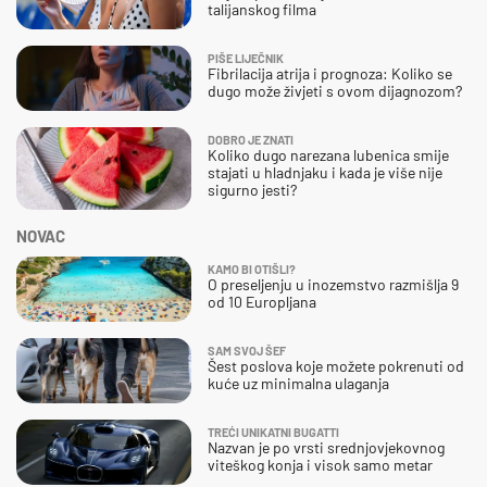
talijanskog filma
PIŠE LIJEČNIK
Fibrilacija atrija i prognoza: Koliko se
dugo može živjeti s ovom dijagnozom?
DOBRO JE ZNATI
Koliko dugo narezana lubenica smije
stajati u hladnjaku i kada je više nije
sigurno jesti?
NOVAC
KAMO BI OTIŠLI?
O preseljenju u inozemstvo razmišlja 9
od 10 Europljana
SAM SVOJ ŠEF
Šest poslova koje možete pokrenuti od
kuće uz minimalna ulaganja
TREĆI UNIKATNI BUGATTI
Nazvan je po vrsti srednjovjekovnog
viteškog konja i visok samo metar