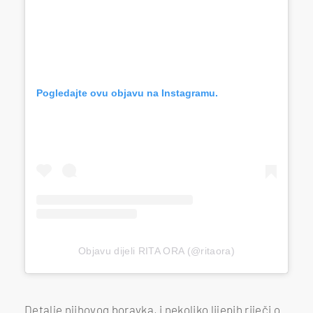
Pogledajte ovu objavu na Instagramu.
Objavu dijeli RITA ORA (@ritaora)
Detalje njihovog boravka, i nekoliko lijepih riječi o