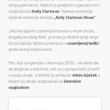
svojoj partnerici, Waititi je podijelio s pjevačicom i
voditeljicom
Kelly Clarkson
, tijekom snimanja
njezine večernje emisije
„Kelly Clarkson Show“
.
„Većina sjajnih i zanimljivih stvari u mom životu
događa se zbog Rite”, priznao je Waititi prije nego
što je opisao njihovu avanturu u
osamljenoj kolibi
prekrivenoj mahovinom.
Par, koji se vjenčao u kolovozu 2022., ne samo da
se dotjerao u kostime, već su u potpunosti „uronili“
u svoje uloge. U emisiji je prikazan
video isječak
u
kojem su oboje razgovarali sa
škotskim
naglaskom
.