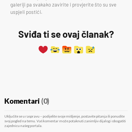
galeriji pa svakako zavirite i provjerite što su sve
uspjeli postići.
Sviđa ti se ovaj članak?
Komentari
(0)
Uključite se u raspravu – podijelite svoje mišljenje, postavite pitanja ili ponudite
svoj pogled na temu. Vaš komentar može potaknuti zanimljiv dijalog i obogatiti
zajednicu našeg portala.