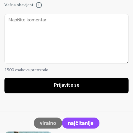
Važna obavijest
!
1500 znakova preostalo
Prijavite se
viralno
najčitanije