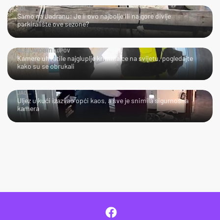
LOL
Samo na Jadranu: Je li ovo najbolje ili najgore divlje
parkiralište ove sezone?
NIJE LAKO BITI LOPOV
Kamere uhvatile najgluplje kriminalce na svijetu, pogledajte
kako su se obrukali
JAO...
Uljez u kući izazvao opći kaos, a sve je snimila sigurnosna
kamera