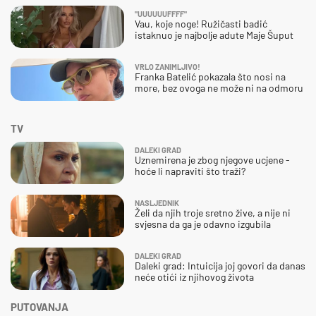
"UUUUUUFFFF"
Vau, koje noge! Ružičasti badić
istaknuo je najbolje adute Maje Šuput
VRLO ZANIMLJIVO!
Franka Batelić pokazala što nosi na
more, bez ovoga ne može ni na odmoru
TV
DALEKI GRAD
Uznemirena je zbog njegove ucjene -
hoće li napraviti što traži?
NASLJEDNIK
Želi da njih troje sretno žive, a nije ni
svjesna da ga je odavno izgubila
DALEKI GRAD
Daleki grad: Intuicija joj govori da danas
neće otići iz njihovog života
PUTOVANJA