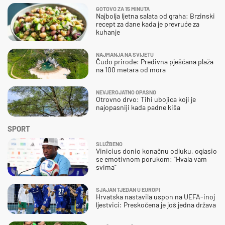
GOTOVO ZA 15 MINUTA
Najbolja ljetna salata od graha: Brzinski
recept za dane kada je prevruće za
kuhanje
NAJMANJA NA SVIJETU
Čudo prirode: Predivna pješčana plaža
na 100 metara od mora
NEVJEROJATNO OPASNO
Otrovno drvo: Tihi ubojica koji je
najopasniji kada padne kiša
SPORT
SLUŽBENO
Vinicius donio konačnu odluku, oglasio
se emotivnom porukom: "Hvala vam
svima"
SJAJAN TJEDAN U EUROPI
Hrvatska nastavila uspon na UEFA-inoj
ljestvici: Preskočena je još jedna država