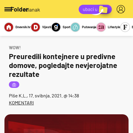
/članak
Dnevnik.hr
Vijesti
Sport
Putovanja
Lifestyle
Viralno
Miks
Kviz
Report
Sexy
WOW!
Preuredili kontejnere u predivne
domove, pogledajte nevjerojatne
rezultate
Piše
K.L.
, 17. svibnja. 2021. @ 14:38
KOMENTARI