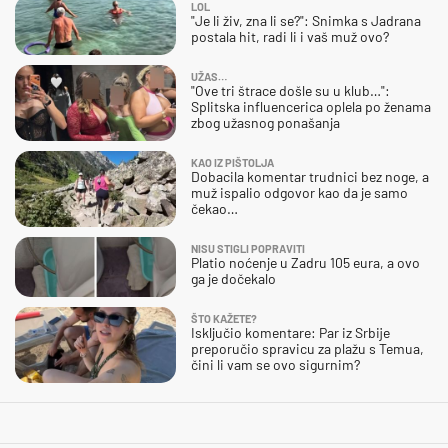
LOL
"Je li živ, zna li se?": Snimka s Jadrana
postala hit, radi li i vaš muž ovo?
UŽAS…
"Ove tri štrace došle su u klub…":
Splitska influencerica oplela po ženama
zbog užasnog ponašanja
KAO IZ PIŠTOLJA
Dobacila komentar trudnici bez noge, a
muž ispalio odgovor kao da je samo
čekao…
NISU STIGLI POPRAVITI
Platio noćenje u Zadru 105 eura, a ovo
ga je dočekalo
ŠTO KAŽETE?
Isključio komentare: Par iz Srbije
preporučio spravicu za plažu s Temua,
čini li vam se ovo sigurnim?