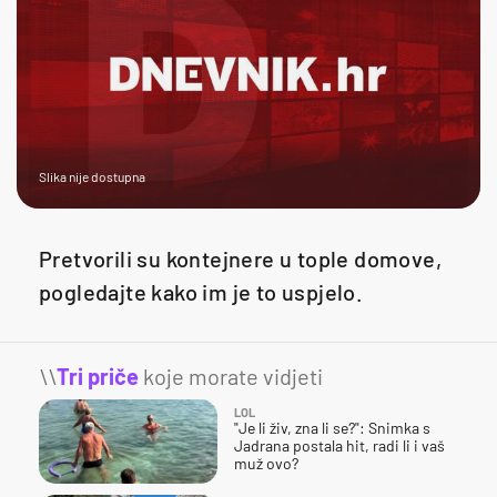
Slika nije dostupna
Pretvorili su kontejnere u tople domove,
pogledajte kako im je to uspjelo.
\\
Tri priče
koje morate vidjeti
LOL
"Je li živ, zna li se?": Snimka s
Jadrana postala hit, radi li i vaš
muž ovo?