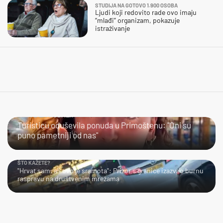
STUDIJA NA GOTOVO 1.900 OSOBA
Ljudi koji redovito rade ovo imaju
“mlađi” organizam, pokazuje
istraživanje
JESTE LI PROBALI?
Turisticu oduševila ponuda u Primoštenu: "Oni su
puno pametniji od nas"
ŠTO KAŽETE?
"Hrvat sam, ali ovo je sramota": Prizor s granice izazvao burnu
raspravu na društvenim mrežama