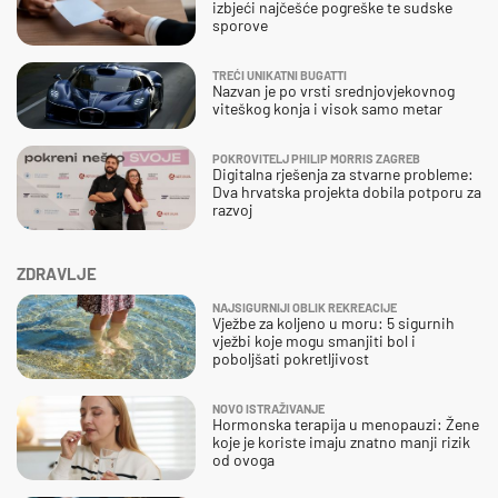
izbjeći najčešće pogreške te sudske
sporove
TREĆI UNIKATNI BUGATTI
Nazvan je po vrsti srednjovjekovnog
viteškog konja i visok samo metar
POKROVITELJ PHILIP MORRIS ZAGREB
Digitalna rješenja za stvarne probleme:
Dva hrvatska projekta dobila potporu za
razvoj
ZDRAVLJE
NAJSIGURNIJI OBLIK REKREACIJE
Vježbe za koljeno u moru: 5 sigurnih
vježbi koje mogu smanjiti bol i
poboljšati pokretljivost
NOVO ISTRAŽIVANJE
Hormonska terapija u menopauzi: Žene
koje je koriste imaju znatno manji rizik
od ovoga