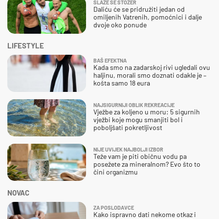
SLAŽE SE STOŽER
Daliću će se pridružiti jedan od
omiljenih Vatrenih, pomoćnici i dalje
dvoje oko ponude
LIFESTYLE
BAŠ EFEKTNA
Kada smo na zadarskoj rivi ugledali ovu
haljinu, morali smo doznati odakle je –
košta samo 18 eura
NAJSIGURNIJI OBLIK REKREACIJE
Vježbe za koljeno u moru: 5 sigurnih
vježbi koje mogu smanjiti bol i
poboljšati pokretljivost
NIJE UVIJEK NAJBOLJI IZBOR
Teže vam je piti običnu vodu pa
posežete za mineralnom? Evo što to
čini organizmu
NOVAC
ZA POSLODAVCE
Kako ispravno dati nekome otkaz i