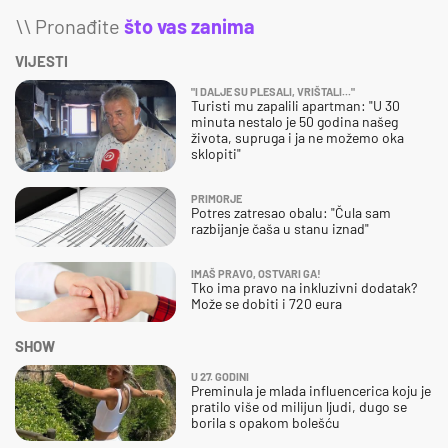
\\ Pronađite
što vas zanima
VIJESTI
"I DALJE SU PLESALI, VRIŠTALI..."
Turisti mu zapalili apartman: "U 30
minuta nestalo je 50 godina našeg
života, supruga i ja ne možemo oka
sklopiti"
PRIMORJE
Potres zatresao obalu: "Čula sam
razbijanje čaša u stanu iznad"
IMAŠ PRAVO, OSTVARI GA!
Tko ima pravo na inkluzivni dodatak?
Može se dobiti i 720 eura
SHOW
U 27. GODINI
Preminula je mlada influencerica koju je
pratilo više od milijun ljudi, dugo se
borila s opakom bolešću