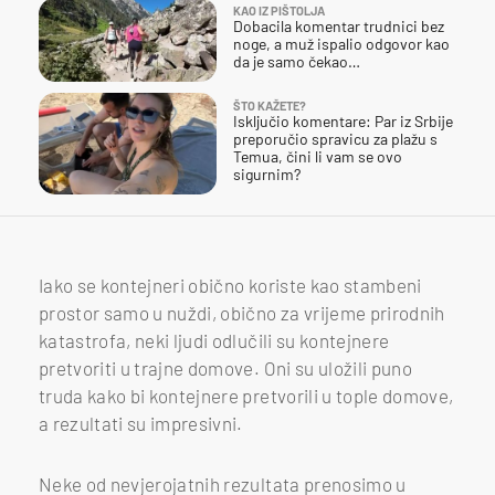
KAO IZ PIŠTOLJA
Dobacila komentar trudnici bez
noge, a muž ispalio odgovor kao
da je samo čekao…
ŠTO KAŽETE?
Isključio komentare: Par iz Srbije
preporučio spravicu za plažu s
Temua, čini li vam se ovo
sigurnim?
Iako se kontejneri obično koriste kao stambeni
prostor samo u nuždi, obično za vrijeme prirodnih
katastrofa, neki ljudi odlučili su kontejnere
pretvoriti u trajne domove. Oni su uložili puno
truda kako bi kontejnere pretvorili u tople domove,
a rezultati su impresivni.
Neke od nevjerojatnih rezultata prenosimo u