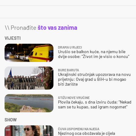
\\ Pronađite
što vas zanima
VIJESTI
DRAMA U RIJECI
Urušio se balkon kuće, na njemu bile
dvije osobe: "Život im je visio o koncu"
BURE BARUTA
Ukrajinski stručnjak upozorava na novu
prijetnju: Ovaj grad u BiH-u bi mogao
biti žarište
STIŽU NOVE VRUĆINE
Plovila čekaju, s dna izviru čuda: "Nekad
sam se tu kupao, sad igram nogomet"
SHOW
ČUVA USPOMENU NA NJEGA
Njezinog oca obožavala je cijela