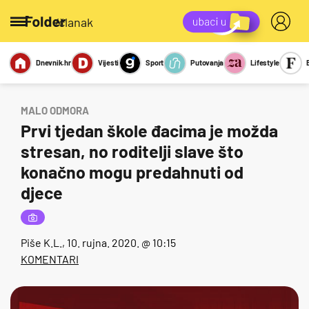
/članak
Dnevnik.hr
Vijesti
Sport
Putovanja
Lifestyle
Viralno
Miks
Kviz
Report
Sexy
MALO ODMORA
Prvi tjedan škole đacima je možda
stresan, no roditelji slave što
konačno mogu predahnuti od
djece
Piše
K.L.
, 10. rujna. 2020. @ 10:15
KOMENTARI