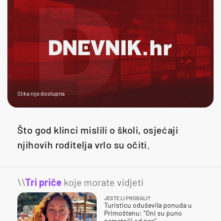
Slika nije dostupna
Što god klinci mislili o školi, osjećaji
njihovih roditelja vrlo su očiti.
\\
Tri priče
koje morate vidjeti
JESTE LI PROBALI?
Turisticu oduševila ponuda u
Primoštenu: "Oni su puno
pametniji od nas"