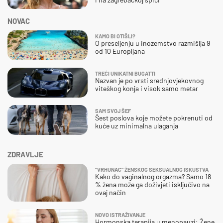
NOVAC
KAMO BI OTIŠLI?
O preseljenju u inozemstvo razmišlja 9
od 10 Europljana
TREĆI UNIKATNI BUGATTI
Nazvan je po vrsti srednjovjekovnog
viteškog konja i visok samo metar
SAM SVOJ ŠEF
Šest poslova koje možete pokrenuti od
kuće uz minimalna ulaganja
ZDRAVLJE
"VRHUNAC" ŽENSKOG SEKSUALNOG ISKUSTVA
Kako do vaginalnog orgazma? Samo 18
% žena može ga doživjeti isključivo na
ovaj način
NOVO ISTRAŽIVANJE
Hormonska terapija u menopauzi: Žene