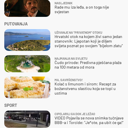
NASLJEDNIK
Rade mu iza leđa, a on toga nije
svjestan
PUTOVANJA
UŽIVANJE NA "PRIVATNOM" OTOKU
Hrvatski otok na kojem živi samo jedan
stanovnik: Ljepotan koji je diljem
svijeta poznat po svojem "bijelom zlatu"
NAJMANJA NA SVIJETU
Čudo prirode: Predivna pješčana plaža
na 100 metara od mora
MA, SAVRŠENSTVO!
Kolač s limunom i sirom: Recept za
božanstvenu slasticu koja se topi u
ustima
SPORT
CIPELARILI GA DOK JE LEŽAO
VIDEO Pojavila se nova snimka tučnjave
BBB-a i Torcide: "Je*ote, pa ubit će ga!"