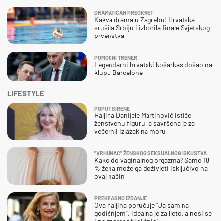
DRAMATIČAN PREOKRET
Kakva drama u Zagrebu! Hrvatska
srušila Srbiju i izborila finale Svjetskog
prvenstva
POMOĆNI TRENER
Legendarni hrvatski košarkaš došao na
klupu Barcelone
LIFESTYLE
POPUT SIRENE
Haljina Danijele Martinović ističe
ženstvenu figuru, a savršena je za
večernji izlazak na moru
"VRHUNAC" ŽENSKOG SEKSUALNOG ISKUSTVA
Kako do vaginalnog orgazma? Samo 18
% žena može ga doživjeti isključivo na
ovaj način
PREKRASNO IZDANJE
Ova haljina poručuje “Ja sam na
godišnjem”, idealna je za ljeto, a nosi se
i na zagrebačkoj špici