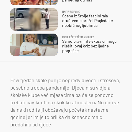
IMPRESIVNO!
Scena iz Srbije fascinirala
društvene mreže! Pogledajte
neobičnog ljubimca
POKAŽITE ŠTO ZNATE!
Samo pravi intelektualci mogu
riješiti ovaj kviz bez ijedne
pogreške
Prvi tjedan škole pun je nepredvidivosti i stresova,
posebno u doba pandemije. Djeca nisu vidjela
školske klupe već mjesecima pa će se ponovno
trebati naviknuti na školsku atmosferu. No čini se
da neki roditelji obožavaju početak nastavne
godine jer im je to prilika da konačno malo
predahnu od djece.