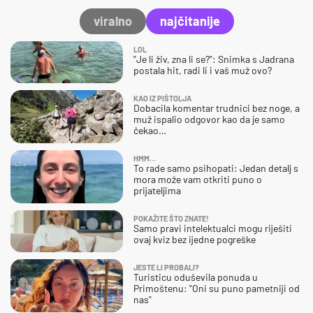
viralno
najčitanije
LOL
"Je li živ, zna li se?": Snimka s Jadrana
postala hit, radi li i vaš muž ovo?
KAO IZ PIŠTOLJA
Dobacila komentar trudnici bez noge, a
muž ispalio odgovor kao da je samo
čekao…
HMM…
To rade samo psihopati: Jedan detalj s
mora može vam otkriti puno o
prijateljima
POKAŽITE ŠTO ZNATE!
Samo pravi intelektualci mogu riješiti
ovaj kviz bez ijedne pogreške
JESTE LI PROBALI?
Turisticu oduševila ponuda u
Primoštenu: "Oni su puno pametniji od
nas"