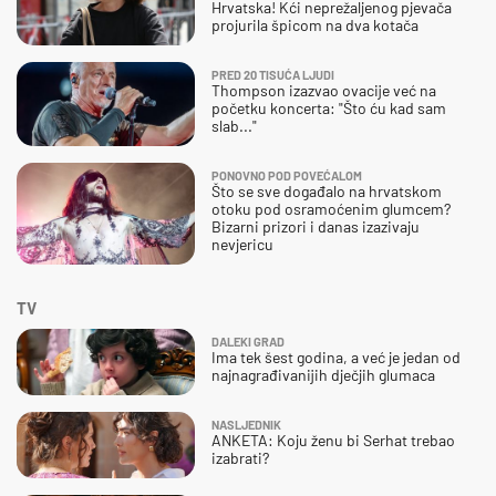
Hrvatska! Kći neprežaljenog pjevača
projurila špicom na dva kotača
PRED 20 TISUĆA LJUDI
Thompson izazvao ovacije već na
početku koncerta: "Što ću kad sam
slab..."
PONOVNO POD POVEĆALOM
Što se sve događalo na hrvatskom
otoku pod osramoćenim glumcem?
Bizarni prizori i danas izazivaju
nevjericu
TV
DALEKI GRAD
Ima tek šest godina, a već je jedan od
najnagrađivanijih dječjih glumaca
NASLJEDNIK
ANKETA: Koju ženu bi Serhat trebao
izabrati?