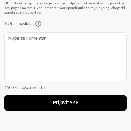
Uključite se u raspravu – podijelite svoje mišljenje, postavite pitanja ili ponudite
svoj pogled na temu. Vaš komentar može potaknuti zanimljiv dijalog i obogatiti
zajednicu našeg portala.
Važna obavijest
!
1500 znakova preostalo
Prijavite se