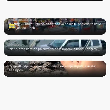
KAKVA SNALAŽLJIVOST!
U Sarajevu uhvatili neobičnog lopova na djelu, pogledajte kako
je opljačkao kiosk
ČOVJEČE...
Izletio pred kamion pa shvatio da je napravio kobnu pogrešku
SLIJEDITE LI OVU PREPORUKU?
Pokazala gdje se u Jadranu nikako ne smije kupati, slažete li
se s njom?