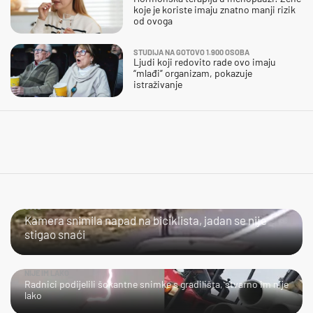
koje je koriste imaju znatno manji rizik
od ovoga
STUDIJA NA GOTOVO 1.900 OSOBA
Ljudi koji redovito rade ovo imaju
“mlađi” organizam, pokazuje
istraživanje
JAO...
Kamera snimila napad na biciklista, jadan se nije
stigao snaći
NIJE IM LAKO
Radnici podijelili šokantne snimke s gradilišta, stvarno im nije
lako