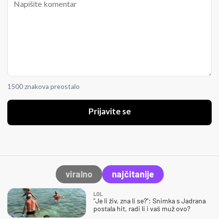
1500 znakova preostalo
Prijavite se
viralno
najčitanije
LOL
"Je li živ, zna li se?": Snimka s Jadrana
postala hit, radi li i vaš muž ovo?