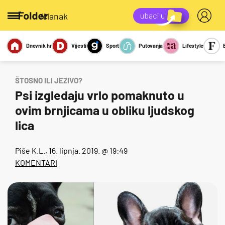
/članak
Dnevnik.hr
Vijesti
Sport
Putovanja
Lifestyle
Viralno
Miks
Kviz
Report
Sexy
ŠTOSNO ILI JEZIVO?
Psi izgledaju vrlo pomaknuto u
ovim brnjicama u obliku ljudskog
lica
Piše
K.L.
, 16. lipnja. 2019. @ 19:49
KOMENTARI