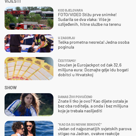
VIJESTI
KOD BJELOVARA
FOTO/VIDEO Stižu prve snimke!
Sudarila se dva vlaka: Više je
ozlijeđenih, hitne službe na terenu
U ZAGORJU
Teška prometna nesreća! Jedna osoba
poginula
ČESTITAMO!
Izvučen je Eurojackpot od čak 32,6
milijuna eura: Doznajte gdje idu bogati
dobitci u Hrvatskoj
SHOW
DANAS ŽIVI POVUČENO
Znate li tko je ovo? Kao dijete ostala je
bez oba roditelja, a onda i bez milijuna
koje je trebala naslijediti
"KAO DA SU NOVAK ĐOKOVIĆ"
Jedan od najpoznatijih svjetskih parova
stigao na Jadran, ovakve reakcije