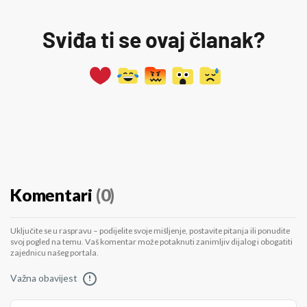
Sviđa ti se ovaj članak?
Komentari
(0)
Uključite se u raspravu – podijelite svoje mišljenje, postavite pitanja ili ponudite
svoj pogled na temu. Vaš komentar može potaknuti zanimljiv dijalog i obogatiti
zajednicu našeg portala.
Važna obavijest
!