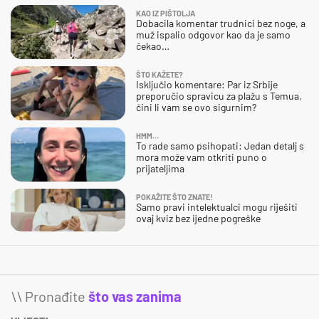
KAO IZ PIŠTOLJA
Dobacila komentar trudnici bez noge, a
muž ispalio odgovor kao da je samo
čekao…
ŠTO KAŽETE?
Isključio komentare: Par iz Srbije
preporučio spravicu za plažu s Temua,
čini li vam se ovo sigurnim?
HMM…
To rade samo psihopati: Jedan detalj s
mora može vam otkriti puno o
prijateljima
POKAŽITE ŠTO ZNATE!
Samo pravi intelektualci mogu riješiti
ovaj kviz bez ijedne pogreške
\\ Pronađite
što vas zanima