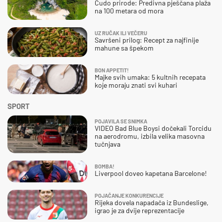
Čudo prirode: Predivna pješčana plaža
na 100 metara od mora
UZ RUČAK ILI VEČERU
Savršeni prilog: Recept za najfinije
mahune sa špekom
BON APPETIT!
Majke svih umaka: 5 kultnih recepata
koje moraju znati svi kuhari
SPORT
POJAVILA SE SNIMKA
VIDEO Bad Blue Boysi dočekali Torcidu
na aerodromu, izbila velika masovna
tučnjava
BOMBA!
Liverpool doveo kapetana Barcelone!
POJAČANJE KONKURENCIJE
Rijeka dovela napadača iz Bundeslige,
igrao je za dvije reprezentacije