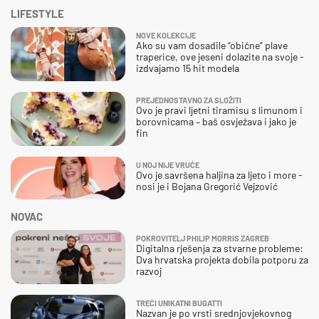
LIFESTYLE
NOVE KOLEKCIJE
Ako su vam dosadile “obične” plave
traperice, ove jeseni dolazite na svoje -
izdvajamo 15 hit modela
PREJEDNOSTAVNO ZA SLOŽITI
Ovo je pravi ljetni tiramisu s limunom i
borovnicama – baš osvježava i jako je
fin
U NOJ NIJE VRUĆE
Ovo je savršena haljina za ljeto i more -
nosi je i Bojana Gregorić Vejzović
NOVAC
POKROVITELJ PHILIP MORRIS ZAGREB
Digitalna rješenja za stvarne probleme:
Dva hrvatska projekta dobila potporu za
razvoj
TREĆI UNIKATNI BUGATTI
Nazvan je po vrsti srednjovjekovnog