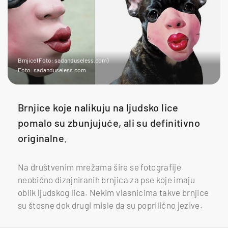
Brnjice (Foto: sadanduseless.com)
Foto: sadanduseless.com
Brnjice koje nalikuju na ljudsko lice
pomalo su zbunjujuće, ali su definitivno
originalne.
Na društvenim mrežama šire se fotografije
neobično dizajniranih brnjica za pse koje imaju
oblik ljudskog lica. Nekim vlasnicima takve brnjice
su štosne dok drugi misle da su poprilično jezive.