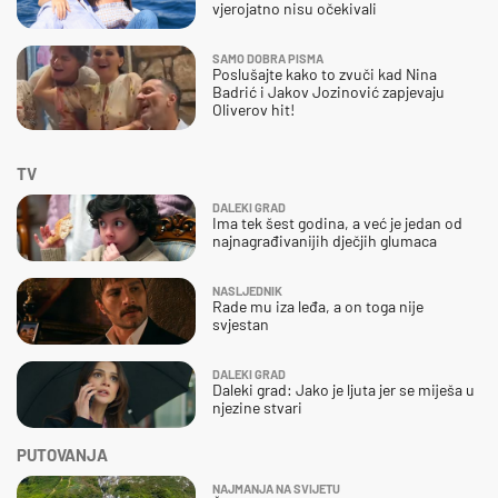
vjerojatno nisu očekivali
SAMO DOBRA PISMA
Poslušajte kako to zvuči kad Nina
Badrić i Jakov Jozinović zapjevaju
Oliverov hit!
TV
DALEKI GRAD
Ima tek šest godina, a već je jedan od
najnagrađivanijih dječjih glumaca
NASLJEDNIK
Rade mu iza leđa, a on toga nije
svjestan
DALEKI GRAD
Daleki grad: Jako je ljuta jer se miješa u
njezine stvari
PUTOVANJA
NAJMANJA NA SVIJETU