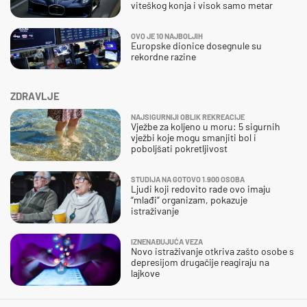
viteškog konja i visok samo metar
OVO JE 10 NAJBOLJIH
Europske dionice dosegnule su
rekordne razine
ZDRAVLJE
NAJSIGURNIJI OBLIK REKREACIJE
Vježbe za koljeno u moru: 5 sigurnih
vježbi koje mogu smanjiti bol i
poboljšati pokretljivost
STUDIJA NA GOTOVO 1.900 OSOBA
Ljudi koji redovito rade ovo imaju
“mlađi” organizam, pokazuje
istraživanje
IZNENAĐUJUĆA VEZA
Novo istraživanje otkriva zašto osobe s
depresijom drugačije reagiraju na
lajkove