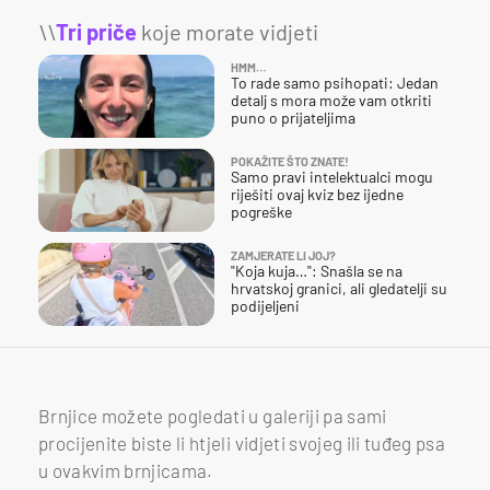
\\
Tri priče
koje morate vidjeti
HMM…
To rade samo psihopati: Jedan
detalj s mora može vam otkriti
puno o prijateljima
POKAŽITE ŠTO ZNATE!
Samo pravi intelektualci mogu
riješiti ovaj kviz bez ijedne
pogreške
ZAMJERATE LI JOJ?
"Koja kuja…": Snašla se na
hrvatskoj granici, ali gledatelji su
podijeljeni
Brnjice možete pogledati u galeriji pa sami
procijenite biste li htjeli vidjeti svojeg ili tuđeg psa
u ovakvim brnjicama.