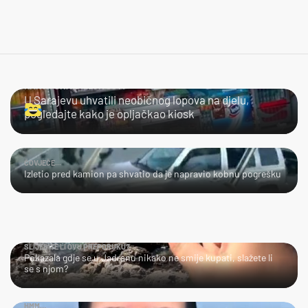
KAKVA SNALAŽLJIVOST!
U Sarajevu uhvatili neobičnog lopova na djelu,
pogledajte kako je opljačkao kiosk
ČOVJEČE...
Izletio pred kamion pa shvatio da je napravio kobnu pogrešku
SLIJEDITE LI OVU PREPORUKU?
Pokazala gdje se u Jadranu nikako ne smije kupati, slažete li
se s njom?
HMM…