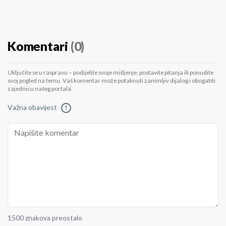
Komentari
(0)
Uključite se u raspravu – podijelite svoje mišljenje, postavite pitanja ili ponudite
svoj pogled na temu. Vaš komentar može potaknuti zanimljiv dijalog i obogatiti
zajednicu našeg portala.
Važna obavijest
!
1500 znakova preostalo