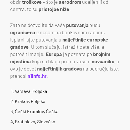
obzir
troškove
– što je
aerodrom
udaljeniji od
centra, to su
pristojbe
niže
.
Zato ne dozvolite da vaša
putovanja
budu
ograničena
iznosom na bankovnom računu,
isplanirajte putovanja u
najjeftinije
europske
gradove
. U tom slučaju, istražit ćete više, a
potrošiti manje.
Europa
je poznata po
brojnim
mjestima
koja su blaga prema vašem
novčaniku
, a
ovo je deset
najjeftinijih
gradova
na području iste,
prenosi
n1info.hr
.
Varšava, Poljska
Krakov, Poljska
Češki Krumlov, Češka
Bratislava, Slovačka