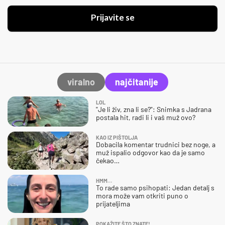
Prijavite se
viralno
najčitanije
LOL
"Je li živ, zna li se?": Snimka s Jadrana
postala hit, radi li i vaš muž ovo?
KAO IZ PIŠTOLJA
Dobacila komentar trudnici bez noge, a
muž ispalio odgovor kao da je samo
čekao…
HMM…
To rade samo psihopati: Jedan detalj s
mora može vam otkriti puno o
prijateljima
POKAŽITE ŠTO ZNATE!