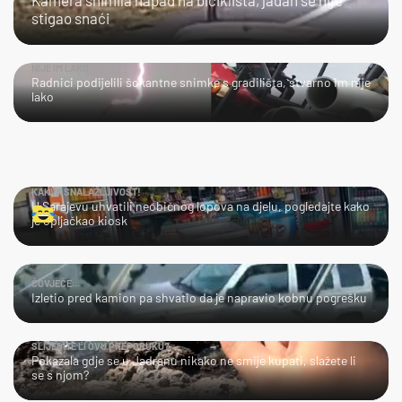
stigao snaći
NIJE IM LAKO
Radnici podijelili šokantne snimke s gradilišta, stvarno im nije
lako
KAKVA SNALAŽLJIVOST!
U Sarajevu uhvatili neobičnog lopova na djelu, pogledajte kako
je opljačkao kiosk
ČOVJEČE...
Izletio pred kamion pa shvatio da je napravio kobnu pogrešku
SLIJEDITE LI OVU PREPORUKU?
Pokazala gdje se u Jadranu nikako ne smije kupati, slažete li
se s njom?