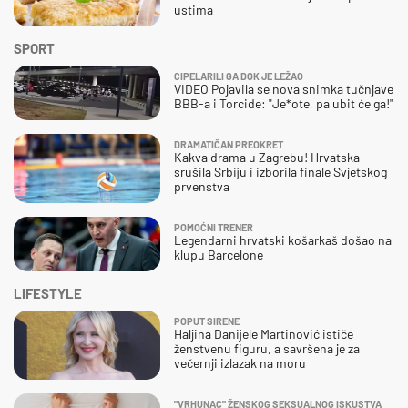
ustima
SPORT
CIPELARILI GA DOK JE LEŽAO
VIDEO Pojavila se nova snimka tučnjave
BBB-a i Torcide: "Je*ote, pa ubit će ga!"
DRAMATIČAN PREOKRET
Kakva drama u Zagrebu! Hrvatska
srušila Srbiju i izborila finale Svjetskog
prvenstva
POMOĆNI TRENER
Legendarni hrvatski košarkaš došao na
klupu Barcelone
LIFESTYLE
POPUT SIRENE
Haljina Danijele Martinović ističe
ženstvenu figuru, a savršena je za
večernji izlazak na moru
"VRHUNAC" ŽENSKOG SEKSUALNOG ISKUSTVA