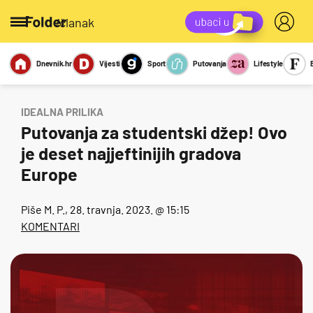
/članak
Dnevnik.hr
Vijesti
Sport
Putovanja
Lifestyle
Viralno
Miks
Kviz
Report
Sexy
IDEALNA PRILIKA
Putovanja za studentski džep! Ovo
je deset najjeftinijih gradova
Europe
Piše
M. P.
, 28. travnja. 2023. @ 15:15
KOMENTARI