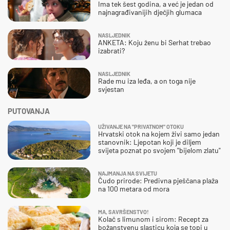
Ima tek šest godina, a već je jedan od
najnagrađivanijih dječjih glumaca
NASLJEDNIK
ANKETA: Koju ženu bi Serhat trebao
izabrati?
NASLJEDNIK
Rade mu iza leđa, a on toga nije
svjestan
PUTOVANJA
UŽIVANJE NA "PRIVATNOM" OTOKU
Hrvatski otok na kojem živi samo jedan
stanovnik: Ljepotan koji je diljem
svijeta poznat po svojem "bijelom zlatu"
NAJMANJA NA SVIJETU
Čudo prirode: Predivna pješčana plaža
na 100 metara od mora
MA, SAVRŠENSTVO!
Kolač s limunom i sirom: Recept za
božanstvenu slasticu koja se topi u