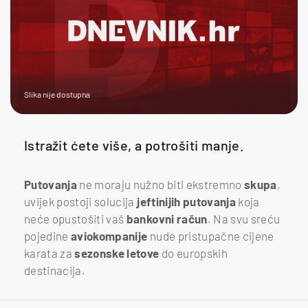
Slika nije dostupna
Istražit ćete više, a potrošiti manje.
Putovanja
ne moraju nužno biti ekstremno
skupa
,
uvijek postoji solucija
jeftinijih
putovanja
koja
neće opustošiti vaš
bankovni
račun
. Na svu sreću
pojedine
aviokompanije
nude pristupačne cijene
karata za
sezonske
letove
do europskih
destinacija.