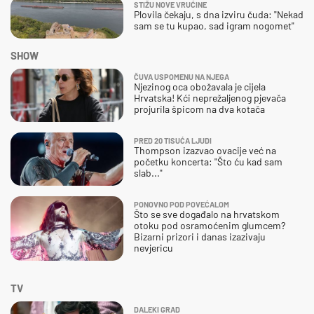
STIŽU NOVE VRUĆINE
Plovila čekaju, s dna izviru čuda: "Nekad
sam se tu kupao, sad igram nogomet"
SHOW
ČUVA USPOMENU NA NJEGA
Njezinog oca obožavala je cijela
Hrvatska! Kći neprežaljenog pjevača
projurila špicom na dva kotača
PRED 20 TISUĆA LJUDI
Thompson izazvao ovacije već na
početku koncerta: "Što ću kad sam
slab..."
PONOVNO POD POVEĆALOM
Što se sve događalo na hrvatskom
otoku pod osramoćenim glumcem?
Bizarni prizori i danas izazivaju
nevjericu
TV
DALEKI GRAD