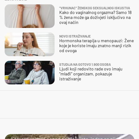
"VRHUNAC" ŽENSKOG SEKSUALNOG ISKUSTVA
Kako do vaginalnog orgazma? Samo 18
% žena može ga doživjeti isključivo na
ovaj način
NOVO ISTRAŽIVANJE
Hormonska terapija u menopauzi: Žene
koje je koriste imaju znatno manji rizik
od ovoga
STUDIJA NA GOTOVO 1.900 OSOBA
Ljudi koji redovito rade ovo imaju
“mlađi” organizam, pokazuje
istraživanje
JAO...
Kamera snimila napad na biciklista, jadan se nije