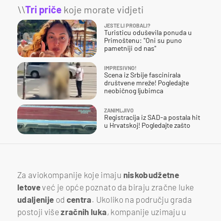
\\
Tri priče
koje morate vidjeti
JESTE LI PROBALI?
Turisticu oduševila ponuda u
Primoštenu: "Oni su puno
pametniji od nas"
IMPRESIVNO!
Scena iz Srbije fascinirala
društvene mreže! Pogledajte
neobičnog ljubimca
ZANIMLJIVO
Registracija iz SAD-a postala hit
u Hrvatskoj! Pogledajte zašto
Za aviokompanije koje imaju
niskobudžetne
letove
već je opće poznato da biraju zračne luke
udaljenije
od
centra
. Ukoliko na području grada
postoji više
zračnih
luka
, kompanije uzimaju u