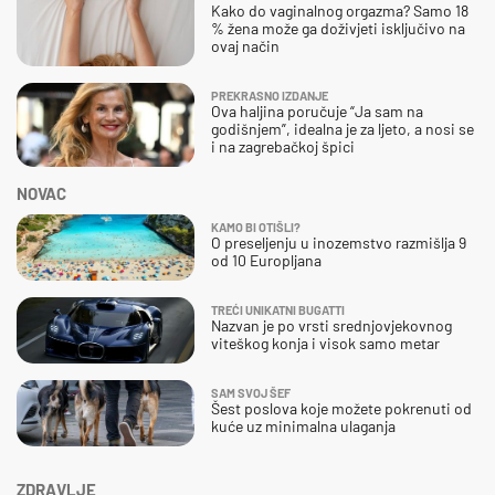
Kako do vaginalnog orgazma? Samo 18
% žena može ga doživjeti isključivo na
ovaj način
PREKRASNO IZDANJE
Ova haljina poručuje “Ja sam na
godišnjem”, idealna je za ljeto, a nosi se
i na zagrebačkoj špici
NOVAC
KAMO BI OTIŠLI?
O preseljenju u inozemstvo razmišlja 9
od 10 Europljana
TREĆI UNIKATNI BUGATTI
Nazvan je po vrsti srednjovjekovnog
viteškog konja i visok samo metar
SAM SVOJ ŠEF
Šest poslova koje možete pokrenuti od
kuće uz minimalna ulaganja
ZDRAVLJE