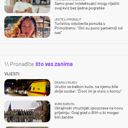
Samo pravi intelektualci mogu riješiti
ovaj kviz bez ijedne pogreške
JESTE LI PROBALI?
Turisticu oduševila ponuda u
Primoštenu: "Oni su puno pametniji od
nas"
\\ Pronađite
što vas zanima
VIJESTI
DRAMA U RIJECI
Urušio se balkon kuće, na njemu bile
dvije osobe: "Život im je visio o koncu"
BURE BARUTA
Ukrajinski stručnjak upozorava na novu
prijetnju: Ovaj grad u BiH-u bi mogao
biti žarište