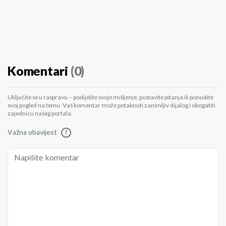
Komentari
(0)
Uključite se u raspravu – podijelite svoje mišljenje, postavite pitanja ili ponudite
svoj pogled na temu. Vaš komentar može potaknuti zanimljiv dijalog i obogatiti
zajednicu našeg portala.
Važna obavijest
!