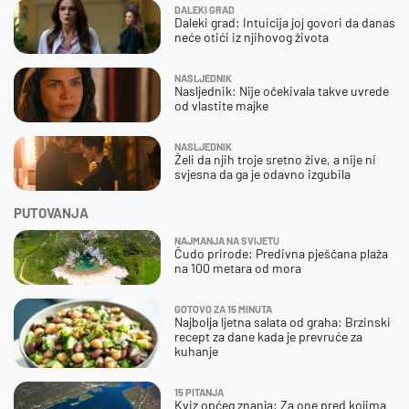
DALEKI GRAD
Daleki grad: Intuicija joj govori da danas
neće otići iz njihovog života
NASLJEDNIK
Nasljednik: Nije očekivala takve uvrede
od vlastite majke
NASLJEDNIK
Želi da njih troje sretno žive, a nije ni
svjesna da ga je odavno izgubila
PUTOVANJA
NAJMANJA NA SVIJETU
Čudo prirode: Predivna pješčana plaža
na 100 metara od mora
GOTOVO ZA 15 MINUTA
Najbolja ljetna salata od graha: Brzinski
recept za dane kada je prevruće za
kuhanje
15 PITANJA
Kviz općeg znanja: Za one pred kojima