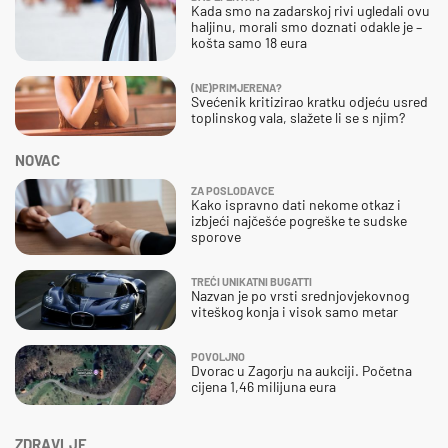
Kada smo na zadarskoj rivi ugledali ovu
haljinu, morali smo doznati odakle je –
košta samo 18 eura
(NE)PRIMJERENA?
Svećenik kritizirao kratku odjeću usred
toplinskog vala, slažete li se s njim?
NOVAC
ZA POSLODAVCE
Kako ispravno dati nekome otkaz i
izbjeći najčešće pogreške te sudske
sporove
TREĆI UNIKATNI BUGATTI
Nazvan je po vrsti srednjovjekovnog
viteškog konja i visok samo metar
POVOLJNO
Dvorac u Zagorju na aukciji. Početna
cijena 1,46 milijuna eura
ZDRAVLJE