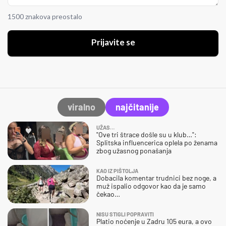
1500 znakova preostalo
Prijavite se
viralno
najčitanije
UŽAS…
"Ove tri štrace došle su u klub…":
Splitska influencerica oplela po ženama
zbog užasnog ponašanja
KAO IZ PIŠTOLJA
Dobacila komentar trudnici bez noge, a
muž ispalio odgovor kao da je samo
čekao…
NISU STIGLI POPRAVITI
Platio noćenje u Zadru 105 eura, a ovo