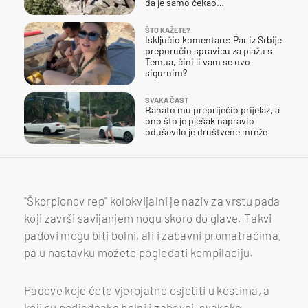
da je samo čekao…
ŠTO KAŽETE?
Isključio komentare: Par iz Srbije
preporučio spravicu za plažu s
Temua, čini li vam se ovo
sigurnim?
SVAKA ČAST
Bahato mu prepriječio prijelaz, a
ono što je pješak napravio
oduševilo je društvene mreže
"Škorpionov rep" kolokvijalni je naziv za vrstu pada
koji završi savijanjem nogu skoro do glave. Takvi
padovi mogu biti bolni, ali i zabavni promatračima,
pa u nastavku možete pogledati kompilaciju.
Padove koje ćete vjerojatno osjetiti u kostima, a
koji su podjednako bolni i zabavni, svakako