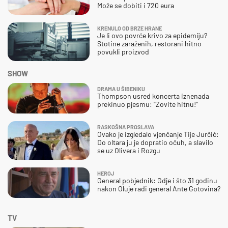
Može se dobiti i 720 eura
KRENULO OD BRZE HRANE
Je li ovo povrće krivo za epidemiju?
Stotine zaraženih, restorani hitno
povukli proizvod
SHOW
DRAMA U ŠIBENIKU
Thompson usred koncerta iznenada
prekinuo pjesmu: "Zovite hitnu!"
RASKOŠNA PROSLAVA
Ovako je izgledalo vjenčanje Tije Jurčić:
Do oltara ju je dopratio očuh, a slavilo
se uz Olivera i Rozgu
HEROJ
General pobjednik: Gdje i što 31 godinu
nakon Oluje radi general Ante Gotovina?
TV