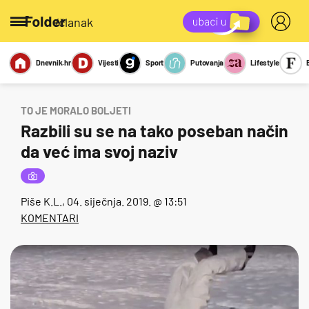
/članak
Dnevnik.hr
Vijesti
Sport
Putovanja
Lifestyle
Viralno
Miks
Kviz
Report
Sexy
TO JE MORALO BOLJETI
Razbili su se na tako poseban način
da već ima svoj naziv
Piše
K.L.
, 04. siječnja. 2019. @ 13:51
KOMENTARI