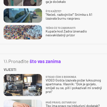
ga je dočekalo
ŠTO KAŽETE?
"Nećeš, razbojniče!" Snimka s A1
izazvala burnu raspravu
TEŠKO ĆE TO ZABORAVITI
Kupače kod Zadra iznenadio
nesvakidašnji prizor
\\ Pronađite
što vas zanima
VIJESTI
STIGAO I ŠOK S BOOKINGA
VIDEO Gošća izazvala požar luksuznog
apartmana. Vlasnik: "Dok je gorjelo,
smijali su se, pili i pokazivali mi srednji
prst"
IMAŠ PRAVO, OSTVARI GA!
Tko ima pravo na inkluzivni dodatak?