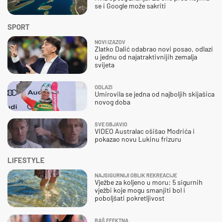
se i Google može sakriti
SPORT
NOVI IZAZOV
Zlatko Dalić odabrao novi posao, odlazi
u jednu od najatraktivnijih zemalja
svijeta
ODLAZI
Umirovila se jedna od najboljih skijašica
novog doba
SVE OBJAVIO
VIDEO Australac ošišao Modrića i
pokazao novu Lukinu frizuru
LIFESTYLE
NAJSIGURNIJI OBLIK REKREACIJE
Vježbe za koljeno u moru: 5 sigurnih
vježbi koje mogu smanjiti bol i
poboljšati pokretljivost
BAŠ EFEKTNA