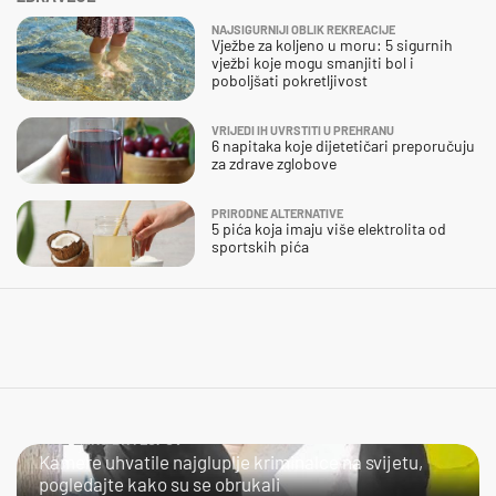
NAJSIGURNIJI OBLIK REKREACIJE
Vježbe za koljeno u moru: 5 sigurnih
vježbi koje mogu smanjiti bol i
poboljšati pokretljivost
VRIJEDI IH UVRSTITI U PREHRANU
6 napitaka koje dijetetičari preporučuju
za zdrave zglobove
PRIRODNE ALTERNATIVE
5 pića koja imaju više elektrolita od
sportskih pića
NIJE LAKO BITI LOPOV
Kamere uhvatile najgluplje kriminalce na svijetu,
pogledajte kako su se obrukali