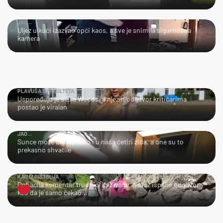
JAO...
Uljez u kući izazvao opći kaos, a sve je snimila sigurnosna
kamera
PLAVUŠA S FAKULTETA
Uspoređuju je s Elle Woods, a njezin odgovor kritičarima
postao je viralan
JAO...
Sunce može biti opasno i u naša četiri zida, a one su to
prekasno shvatile
KAO IZ PIŠTOLJA
Dobacila komentar trudnici bez noge, a muž ispalio odgovor
kao da je samo čekao…