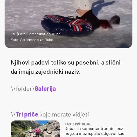
Fail (Foto: Screenshot/YouTube)
Foto: Screenshot/YouTube
Njihovi padovi toliko su posebni, a slični
da imaju zajednički naziv.
Galerija
\\
Tri priče
koje morate vidjeti
KAO IZ PIŠTOLJA
Dobacila komentar trudnici bez
noge, a muž ispalio odgovor kao