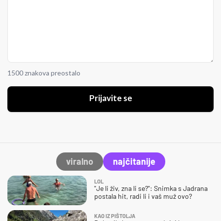
1500 znakova preostalo
Prijavite se
viralno
najčitanije
LOL
"Je li živ, zna li se?": Snimka s Jadrana
postala hit, radi li i vaš muž ovo?
KAO IZ PIŠTOLJA