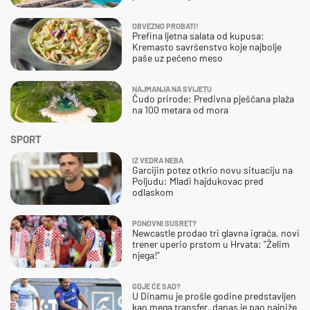
OBVEZNO PROBATI!
Prefina ljetna salata od kupusa:
Kremasto savršenstvo koje najbolje
paše uz pečeno meso
NAJMANJA NA SVIJETU
Čudo prirode: Predivna pješčana plaža
na 100 metara od mora
SPORT
IZ VEDRA NEBA
Garcijin potez otkrio novu situaciju na
Poljudu: Mladi hajdukovac pred
odlaskom
PONOVNI SUSRET?
Newcastle prodao tri glavna igrača, novi
trener uperio prstom u Hrvata: "Želim
njega!"
GDJE ĆE SAD?
U Dinamu je prošle godine predstavljen
kao mega transfer, danas je pao najniže