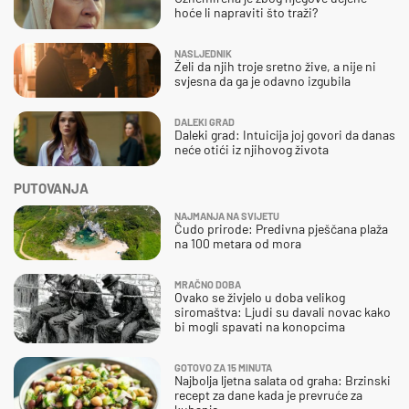
hoće li napraviti što traži?
NASLJEDNIK
Želi da njih troje sretno žive, a nije ni
svjesna da ga je odavno izgubila
DALEKI GRAD
Daleki grad: Intuicija joj govori da danas
neće otići iz njihovog života
PUTOVANJA
NAJMANJA NA SVIJETU
Čudo prirode: Predivna pješčana plaža
na 100 metara od mora
MRAČNO DOBA
Ovako se živjelo u doba velikog
siromaštva: Ljudi su davali novac kako
bi mogli spavati na konopcima
GOTOVO ZA 15 MINUTA
Najbolja ljetna salata od graha: Brzinski
recept za dane kada je prevruće za