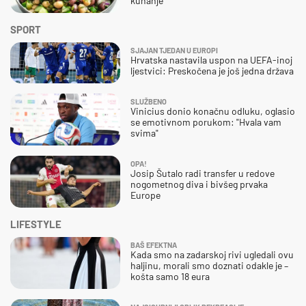
kuhanje
SPORT
SJAJAN TJEDAN U EUROPI
Hrvatska nastavila uspon na UEFA-inoj
ljestvici: Preskočena je još jedna država
SLUŽBENO
Vinicius donio konačnu odluku, oglasio
se emotivnom porukom: "Hvala vam
svima"
OPA!
Josip Šutalo radi transfer u redove
nogometnog diva i bivšeg prvaka
Europe
LIFESTYLE
BAŠ EFEKTNA
Kada smo na zadarskoj rivi ugledali ovu
haljinu, morali smo doznati odakle je –
košta samo 18 eura