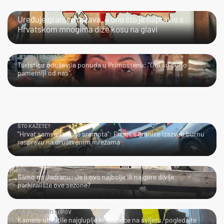
ULJEPŠAO IH JE
Uređuje granice država, a ono što je napravio s
Hrvatskom mnogima diže kosu na glavi
JESTE LI PROBALI?
Turisticu oduševila ponuda u Primoštenu: "Oni su puno
pametniji od nas"
ŠTO KAŽETE?
"Hrvat sam, ali ovo je sramota": Prizor s granice izazvao burnu
raspravu na društvenim mrežama
LOL
Samo na Jadranu: Je li ovo najbolje ili najgore divlje
parkiralište ove sezone?
NIJE LAKO BITI LOPOV
Kamere uhvatile najgluplje kriminalce na svijetu, pogledajte