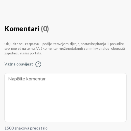
Komentari
(0)
Uključite se u raspravu – podijelite svoje mišljenje, postavite pitanja ili ponudite
svoj pogled na temu. Vaš komentar može potaknuti zanimljiv dijalog i obogatiti
zajednicu našeg portala.
Važna obavijest
!
1500 znakova preostalo