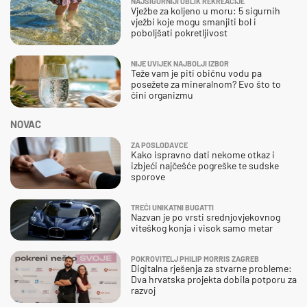
NAJSIGURNIJI OBLIK REKREACIJE
Vježbe za koljeno u moru: 5 sigurnih
vježbi koje mogu smanjiti bol i
poboljšati pokretljivost
NIJE UVIJEK NAJBOLJI IZBOR
Teže vam je piti običnu vodu pa
posežete za mineralnom? Evo što to
čini organizmu
NOVAC
ZA POSLODAVCE
Kako ispravno dati nekome otkaz i
izbjeći najčešće pogreške te sudske
sporove
TREĆI UNIKATNI BUGATTI
Nazvan je po vrsti srednjovjekovnog
viteškog konja i visok samo metar
POKROVITELJ PHILIP MORRIS ZAGREB
Digitalna rješenja za stvarne probleme:
Dva hrvatska projekta dobila potporu za
razvoj