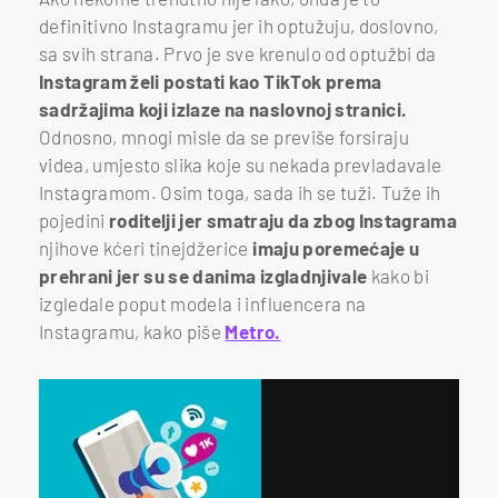
definitivno Instagramu jer ih optužuju, doslovno,
sa svih strana. Prvo je sve krenulo od optužbi da
Instagram želi postati kao TikTok prema
sadržajima koji izlaze na naslovnoj stranici.
Odnosno, mnogi misle da se previše forsiraju
videa, umjesto slika koje su nekada prevladavale
Instagramom. Osim toga, sada ih se tuži. Tuže ih
pojedini
roditelji jer smatraju da zbog Instagrama
njihove kćeri tinejdžerice
imaju poremećaje u
prehrani jer su se danima izgladnjivale
kako bi
izgledale poput modela i influencera na
Instagramu, kako piše
Metro.