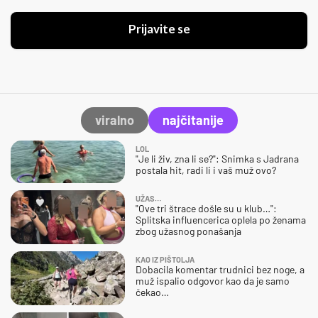
Prijavite se
viralno
najčitanije
LOL
"Je li živ, zna li se?": Snimka s Jadrana
postala hit, radi li i vaš muž ovo?
UŽAS…
"Ove tri štrace došle su u klub…":
Splitska influencerica oplela po ženama
zbog užasnog ponašanja
KAO IZ PIŠTOLJA
Dobacila komentar trudnici bez noge, a
muž ispalio odgovor kao da je samo
čekao…