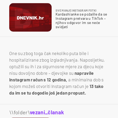
SVE MANJE INSTAGRAM FOTKI
Kardashianke se požalile da se
Instagram pretvara u TikTok –
njihov odgovor im se neće
svidjeti
One su zbog toga čak nekoliko puta bile i
hospitalizirane zbog izgladnjivanja. Naposljetku,
optužili su ih i za sigurnosne mjere za djecu koje
nisu dovoljno dobre – djevojke su
napravile
Instagram račun s 12 godina,
a minimalna dob s
kojom možeš otvoriti Instagram račun je
13 tako
da im se tu dogodio još jedan propust.
\\folder\
vezani_članak