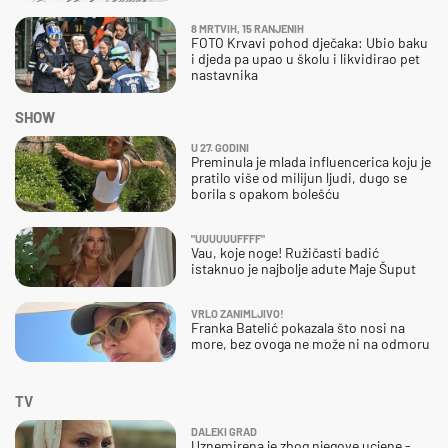
8 MRTVIH, 15 RANJENIH
FOTO Krvavi pohod dječaka: Ubio baku
i djeda pa upao u školu i likvidirao pet
nastavnika
SHOW
U 27. GODINI
Preminula je mlada influencerica koju je
pratilo više od milijun ljudi, dugo se
borila s opakom bolešću
"UUUUUUFFFF"
Vau, koje noge! Ružičasti badić
istaknuo je najbolje adute Maje Šuput
VRLO ZANIMLJIVO!
Franka Batelić pokazala što nosi na
more, bez ovoga ne može ni na odmoru
TV
DALEKI GRAD
Uznemirena je zbog njegove ucjene -