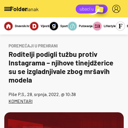
/članak
Dnevnik.hr
Vijesti
Sport
Putovanja
Lifestyle
Viralno
Miks
Kviz
Report
Sexy
POREMEĆAJI U PREHRANI
Roditelji podigli tužbu protiv
Instagrama – njihove tinejdžerice
su se izgladnjivale zbog mršavih
modela
Piše
P.S.
, 28. srpnja. 2022. @ 10:38
KOMENTARI