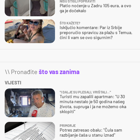
NISU STIGLI POPRAVITI
Platio noćenje u Zadru 105 eura, a ovo
ga je dočekalo
ŠTO KAŽETE?
Isključio komentare: Par iz Srbije
preporučio spravicu za plažu s Temua,
čini li vam se ovo sigurnim?
\\ Pronađite
što vas zanima
VIJESTI
"I DALJE SU PLESALI, VRIŠTALI..."
Turisti mu zapalili apartman: "U 30
minuta nestalo je 50 godina našeg
života, supruga i ja ne možemo oka
sklopiti"
PRIMORJE
Potres zatresao obalu: "Čula sam
razbijanje čaša u stanu iznad"