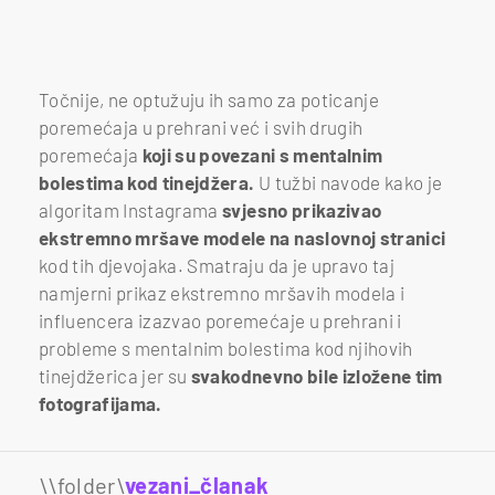
Točnije, ne optužuju ih samo za poticanje
poremećaja u prehrani već i svih drugih
poremećaja
koji su povezani s mentalnim
bolestima kod tinejdžera.
U tužbi navode kako je
algoritam Instagrama
svjesno prikazivao
ekstremno mršave modele na naslovnoj stranici
kod tih djevojaka. Smatraju da je upravo taj
namjerni prikaz ekstremno mršavih modela i
influencera izazvao poremećaje u prehrani i
probleme s mentalnim bolestima kod njihovih
tinejdžerica jer su
svakodnevno bile izložene tim
fotografijama.
\\folder\
vezani_članak