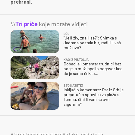
prehrani.
\\
Tri priče
koje morate vidjeti
LOL
"Je li živ, zna li se?": Snimka s
Jadrana postala hit, radi li i vaš
muž ovo?
KAO IZ PIŠTOLJA
Dobacila komentar trudnici bez
noge, a muž ispalio odgovor kao
da je samo čekao…
ŠTO KAŽETE?
Isključio komentare: Par iz Srbije
preporučio spravicu za plažu s
Temua, čini li vam se ovo
sigurnim?
Ako nekome trenutno nije lako, onda je to