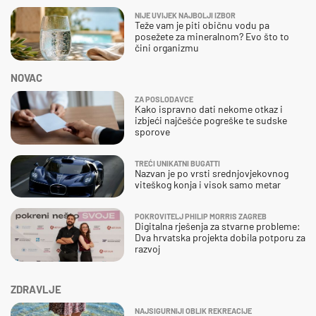
NIJE UVIJEK NAJBOLJI IZBOR
Teže vam je piti običnu vodu pa
posežete za mineralnom? Evo što to
čini organizmu
NOVAC
ZA POSLODAVCE
Kako ispravno dati nekome otkaz i
izbjeći najčešće pogreške te sudske
sporove
TREĆI UNIKATNI BUGATTI
Nazvan je po vrsti srednjovjekovnog
viteškog konja i visok samo metar
POKROVITELJ PHILIP MORRIS ZAGREB
Digitalna rješenja za stvarne probleme:
Dva hrvatska projekta dobila potporu za
razvoj
ZDRAVLJE
NAJSIGURNIJI OBLIK REKREACIJE