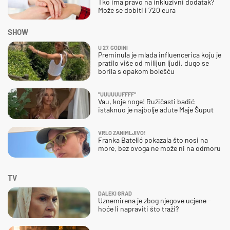
Tko ima pravo na inkluzivni dodatak?
Može se dobiti i 720 eura
SHOW
U 27. GODINI
Preminula je mlada influencerica koju je
pratilo više od milijun ljudi, dugo se
borila s opakom bolešću
"UUUUUUFFFF"
Vau, koje noge! Ružičasti badić
istaknuo je najbolje adute Maje Šuput
VRLO ZANIMLJIVO!
Franka Batelić pokazala što nosi na
more, bez ovoga ne može ni na odmoru
TV
DALEKI GRAD
Uznemirena je zbog njegove ucjene -
hoće li napraviti što traži?