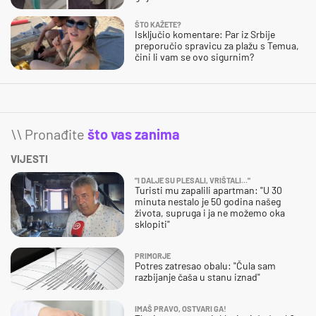
ŠTO KAŽETE?
Isključio komentare: Par iz Srbije
preporučio spravicu za plažu s Temua,
čini li vam se ovo sigurnim?
\\ Pronađite
što vas zanima
VIJESTI
"I DALJE SU PLESALI, VRIŠTALI..."
Turisti mu zapalili apartman: "U 30
minuta nestalo je 50 godina našeg
života, supruga i ja ne možemo oka
sklopiti"
PRIMORJE
Potres zatresao obalu: "Čula sam
razbijanje čaša u stanu iznad"
IMAŠ PRAVO, OSTVARI GA!