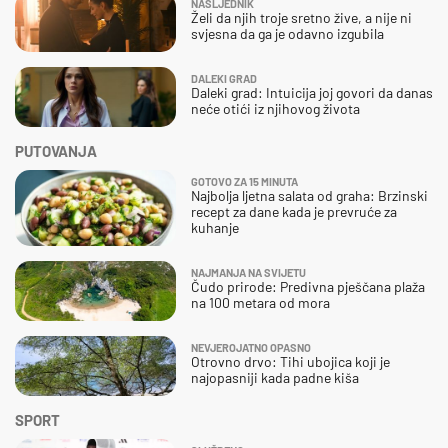
NASLJEDNIK
Želi da njih troje sretno žive, a nije ni
svjesna da ga je odavno izgubila
DALEKI GRAD
Daleki grad: Intuicija joj govori da danas
neće otići iz njihovog života
PUTOVANJA
GOTOVO ZA 15 MINUTA
Najbolja ljetna salata od graha: Brzinski
recept za dane kada je prevruće za
kuhanje
NAJMANJA NA SVIJETU
Čudo prirode: Predivna pješčana plaža
na 100 metara od mora
NEVJEROJATNO OPASNO
Otrovno drvo: Tihi ubojica koji je
najopasniji kada padne kiša
SPORT