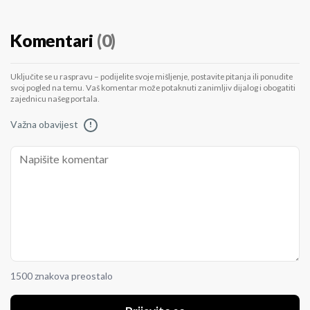
Komentari
(0)
Uključite se u raspravu – podijelite svoje mišljenje, postavite pitanja ili ponudite
svoj pogled na temu. Vaš komentar može potaknuti zanimljiv dijalog i obogatiti
zajednicu našeg portala.
Važna obavijest
!
1500 znakova preostalo