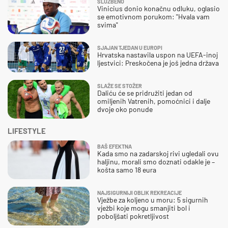
SLUŽBENO
Vinicius donio konačnu odluku, oglasio
se emotivnom porukom: "Hvala vam
svima"
SJAJAN TJEDAN U EUROPI
Hrvatska nastavila uspon na UEFA-inoj
ljestvici: Preskočena je još jedna država
SLAŽE SE STOŽER
Daliću će se pridružiti jedan od
omiljenih Vatrenih, pomoćnici i dalje
dvoje oko ponude
LIFESTYLE
BAŠ EFEKTNA
Kada smo na zadarskoj rivi ugledali ovu
haljinu, morali smo doznati odakle je –
košta samo 18 eura
NAJSIGURNIJI OBLIK REKREACIJE
Vježbe za koljeno u moru: 5 sigurnih
vježbi koje mogu smanjiti bol i
poboljšati pokretljivost