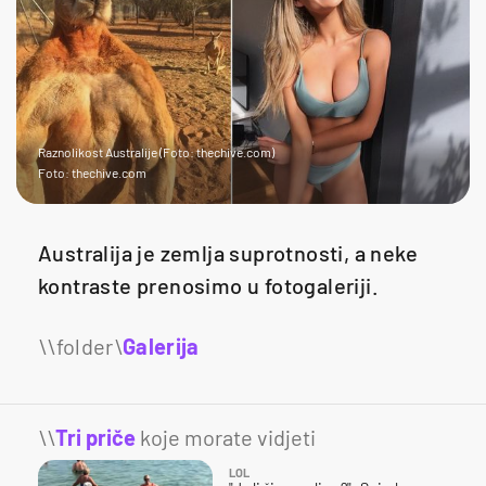
Raznolikost Australije (Foto: thechive.com)
Foto: thechive.com
Australija je zemlja suprotnosti, a neke
kontraste prenosimo u fotogaleriji.
Galerija
13
\\
Tri priče
koje morate vidjeti
LOL