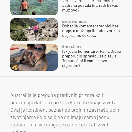
"Je li živ, zna li se?": Snimka s
Jadrana postala hit, radi li i vaš
muž ovo?
KAO IZ PIŠTOLJA
Dobacila komentar trudnici bez
noge, a muž ispalio odgovor kao
da je samo čekao…
ŠTO KAŽETE?
Isključio komentare: Par iz Srbije
preporučio spravicu za plažu s
Temua, čini li vam se ovo
sigurnim?
Australija je prepuna predivnih prizora koji
oduzimaju dah, ali i prizora koji oduzimaju život.
Ovaj je kontinent poznat po brojnim zastrašujućim
životinjama koje se čine da imaju samo jednu
zadaću – na sve moguće načine otežati život
ljudima.