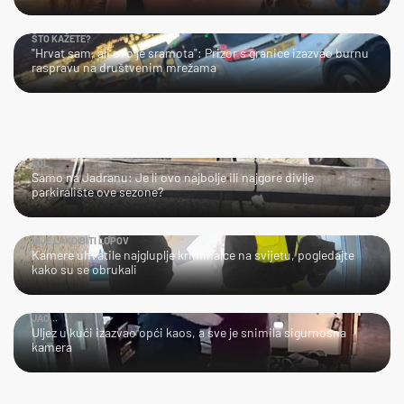
ŠTO KAŽETE?
"Hrvat sam, ali ovo je sramota": Prizor s granice izazvao burnu
raspravu na društvenim mrežama
LOL
Samo na Jadranu: Je li ovo najbolje ili najgore divlje
parkiralište ove sezone?
NIJE LAKO BITI LOPOV
Kamere uhvatile najgluplje kriminalce na svijetu, pogledajte
kako su se obrukali
JAO...
Uljez u kući izazvao opći kaos, a sve je snimila sigurnosna
kamera