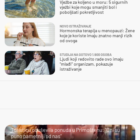
Vježbe za koljeno u moru: 5 sigurnih
vježbi koje mogu smanjiti bol i
poboljšati pokretljivost
NOVO ISTRAŽIVANJE
Hormonska terapija u menopauzi: Žene
koje je koriste imaju znatno manji rizik
od ovoga
STUDIJA NA GOTOVO 1.900 OSOBA
Ljudi koji redovito rade ovo imaju
“mlađi” organizam, pokazuje
istraživanje
JESTE LI PROBALI?
Turisticu oduševila ponuda u Primoštenu: "Oni su
puno pametniji od nas"