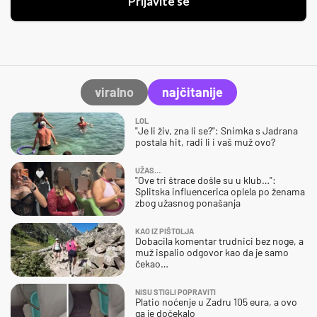
Prijavite se
viralno
najčitanije
LOL
"Je li živ, zna li se?": Snimka s Jadrana
postala hit, radi li i vaš muž ovo?
UŽAS…
"Ove tri štrace došle su u klub…":
Splitska influencerica oplela po ženama
zbog užasnog ponašanja
KAO IZ PIŠTOLJA
Dobacila komentar trudnici bez noge, a
muž ispalio odgovor kao da je samo
čekao…
NISU STIGLI POPRAVITI
Platio noćenje u Zadru 105 eura, a ovo
ga je dočekalo