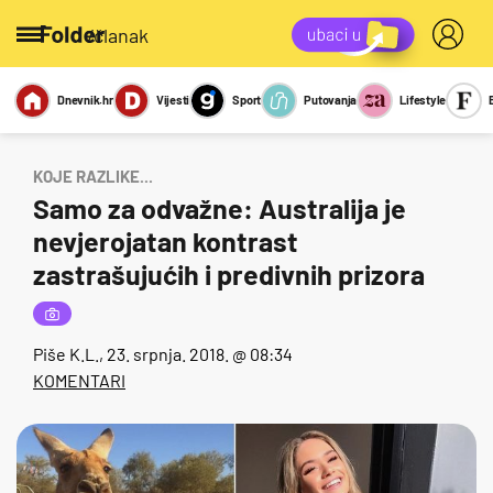
/članak
Dnevnik.hr
Vijesti
Sport
Putovanja
Lifestyle
Viralno
Miks
Kviz
Report
Sexy
KOJE RAZLIKE...
Samo za odvažne: Australija je
nevjerojatan kontrast
zastrašujućih i predivnih prizora
Piše
K.L.
, 23. srpnja. 2018. @ 08:34
KOMENTARI