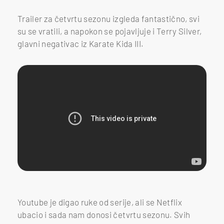
Trailer za četvrtu sezonu izgleda fantastično, svi
su se vratili, a napokon se pojavljuje i Terry Silver,
glavni negativac iz Karate Kida III.
Youtube je digao ruke od serije, ali se Netflix
ubacio i sada nam donosi četvrtu sezonu. Svih