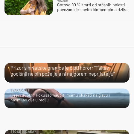
VAŽNO!
Gotovo 90 % smrti od srčanih bolesti
povezano je s ovim čimbenicima rizika
UŽAS…
Prizor s hrvatske granice je čisti horor: "Takav
godišnji ne bih poželjela ni najgorem neprijatelju"
SVAKA ČAST!
"Pravi dupin!" Pokušao naučiti mamu skakati na glavu i
nasmijao cijelu regiju
ŠTO SE DOGAĐA?