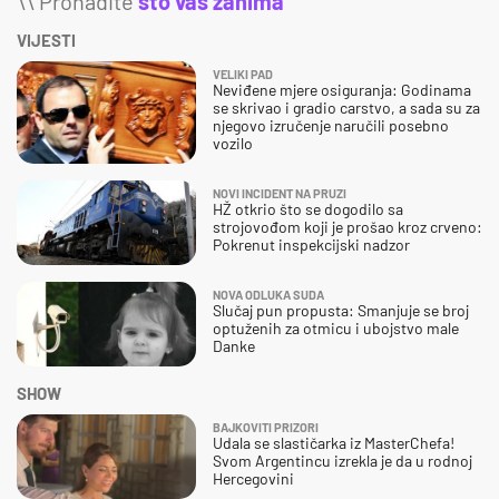
\\ Pronađite
što vas zanima
VIJESTI
VELIKI PAD
Neviđene mjere osiguranja: Godinama
se skrivao i gradio carstvo, a sada su za
njegovo izručenje naručili posebno
vozilo
NOVI INCIDENT NA PRUZI
HŽ otkrio što se dogodilo sa
strojovođom koji je prošao kroz crveno:
Pokrenut inspekcijski nadzor
NOVA ODLUKA SUDA
Slučaj pun propusta: Smanjuje se broj
optuženih za otmicu i ubojstvo male
Danke
SHOW
BAJKOVITI PRIZORI
Udala se slastičarka iz MasterChefa!
Svom Argentincu izrekla je da u rodnoj
Hercegovini