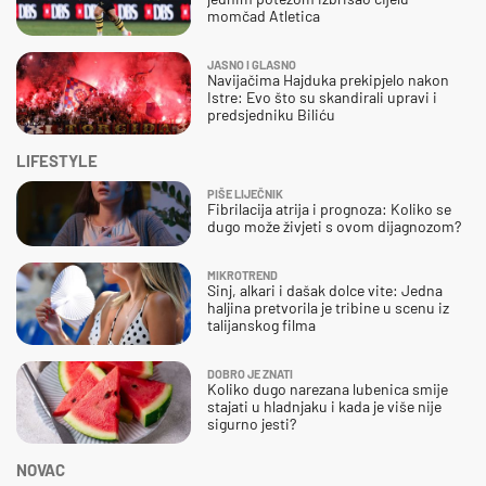
momčad Atletica
JASNO I GLASNO
Navijačima Hajduka prekipjelo nakon
Istre: Evo što su skandirali upravi i
predsjedniku Biliću
LIFESTYLE
PIŠE LIJEČNIK
Fibrilacija atrija i prognoza: Koliko se
dugo može živjeti s ovom dijagnozom?
MIKROTREND
Sinj, alkari i dašak dolce vite: Jedna
haljina pretvorila je tribine u scenu iz
talijanskog filma
DOBRO JE ZNATI
Koliko dugo narezana lubenica smije
stajati u hladnjaku i kada je više nije
sigurno jesti?
NOVAC