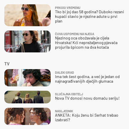
PRKOSI VREMENU
Tko bi joj dao 58 godina? Duboko rezani
kupaći stavio je njezine adute u prvi
plan
ČUVA USPOMENU NA NJEGA
Njezinog oca obožavala je cijela
Hrvatska! Kći neprežaljenog pjevača
projurila špicom na dva kotača
TV
DALEKI GRAD
Ima tek šest godina, a već je jedan od
najnagrađivanijih dječjih glumaca
SLUČAJNA OBITELJ
Nova TV donosi novu domaću seriju!
NASLJEDNIK
ANKETA: Koju ženu bi Serhat trebao
izabrati?