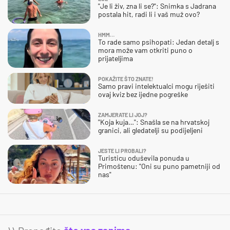
"Je li živ, zna li se?": Snimka s Jadrana
postala hit, radi li i vaš muž ovo?
HMM…
To rade samo psihopati: Jedan detalj s
mora može vam otkriti puno o
prijateljima
POKAŽITE ŠTO ZNATE!
Samo pravi intelektualci mogu riješiti
ovaj kviz bez ijedne pogreške
ZAMJERATE LI JOJ?
"Koja kuja…": Snašla se na hrvatskoj
granici, ali gledatelji su podijeljeni
JESTE LI PROBALI?
Turisticu oduševila ponuda u
Primoštenu: "Oni su puno pametniji od
nas"