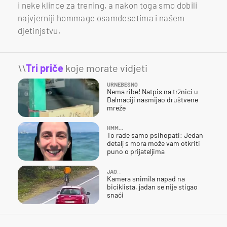
i neke klince za trening, a nakon toga smo dobili
najvjerniji hommage osamdesetima i našem
djetinjstvu.
\\
Tri priče
koje morate vidjeti
URNEBESNO
Nema ribe! Natpis na tržnici u
Dalmaciji nasmijao društvene
mreže
HMM…
To rade samo psihopati: Jedan
detalj s mora može vam otkriti
puno o prijateljima
JAO...
Kamera snimila napad na
biciklista, jadan se nije stigao
snaći