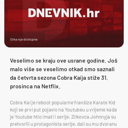
Slika nije dostupna
Veselimo se kraju ove usrane godine. Još
malo više se veselimo otkad smo saznali
da četvrta sezona Cobra Kaija stiže 31.
prosinca na Netflix.
Cobra Kai je reboot popularne franšize Karate Kid
koji se prvi put pojavio na Youtubeu u vrijeme kada
je Youtube htio imati i serije. Zlikovca Johnnyja su
pretvorili u protagonista serije, dali su mu dvoranu