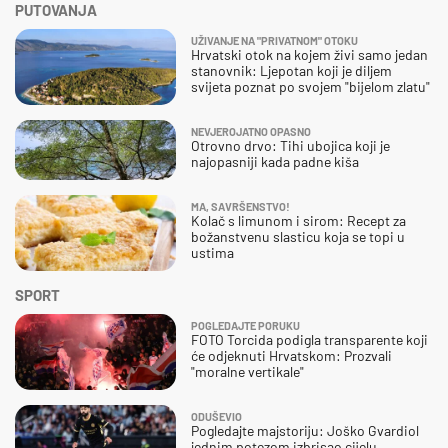
PUTOVANJA
UŽIVANJE NA "PRIVATNOM" OTOKU
Hrvatski otok na kojem živi samo jedan
stanovnik: Ljepotan koji je diljem
svijeta poznat po svojem "bijelom zlatu"
NEVJEROJATNO OPASNO
Otrovno drvo: Tihi ubojica koji je
najopasniji kada padne kiša
MA, SAVRŠENSTVO!
Kolač s limunom i sirom: Recept za
božanstvenu slasticu koja se topi u
ustima
SPORT
POGLEDAJTE PORUKU
FOTO Torcida podigla transparente koji
će odjeknuti Hrvatskom: Prozvali
"moralne vertikale"
ODUŠEVIO
Pogledajte majstoriju: Joško Gvardiol
jednim potezom izbrisao cijelu