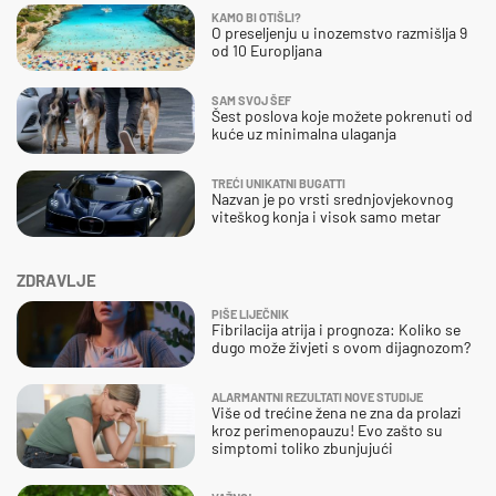
KAMO BI OTIŠLI?
O preseljenju u inozemstvo razmišlja 9
od 10 Europljana
SAM SVOJ ŠEF
Šest poslova koje možete pokrenuti od
kuće uz minimalna ulaganja
TREĆI UNIKATNI BUGATTI
Nazvan je po vrsti srednjovjekovnog
viteškog konja i visok samo metar
ZDRAVLJE
PIŠE LIJEČNIK
Fibrilacija atrija i prognoza: Koliko se
dugo može živjeti s ovom dijagnozom?
ALARMANTNI REZULTATI NOVE STUDIJE
Više od trećine žena ne zna da prolazi
kroz perimenopauzu! Evo zašto su
simptomi toliko zbunjujući