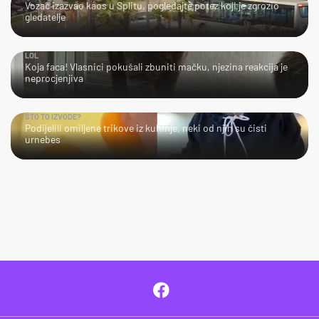
Vozač izazvao kaos u Splitu, pogledajte potez koji je zgrozio
gledatelje
LOL
Koja faca! Vlasnici pokušali zbuniti mačku, njezina reakcija je
neprocjenjiva
ŠTO TO IZVODE?
Podijelili omiljene trikove iz kuhinje, neki od njih su čisti
urnebes