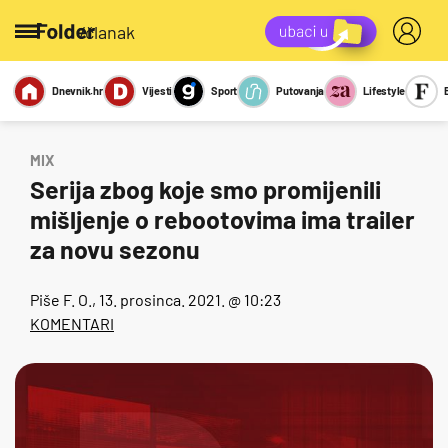
/članak
Dnevnik.hr
Vijesti
Sport
Putovanja
Lifestyle
Viralno
Miks
Kviz
Report
Sexy
MIX
Serija zbog koje smo promijenili
mišljenje o rebootovima ima trailer
za novu sezonu
Piše
F. O.
, 13. prosinca. 2021. @ 10:23
KOMENTARI