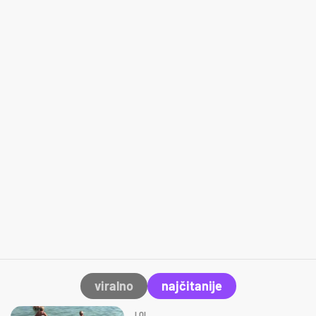
viralno
najčitanije
LOL