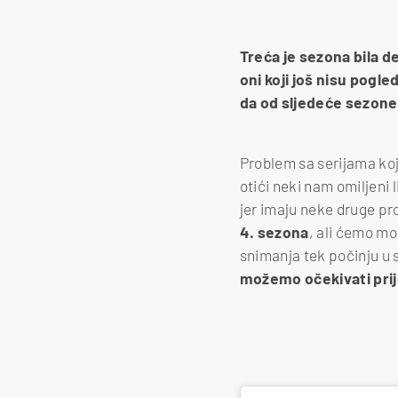
Treća je sezona bila d
oni koji još nisu pogl
da od sljedeće sezone
Problem sa serijama koj
otići neki nam omiljeni l
jer imaju neke druge pro
4. sezona
, ali ćemo mor
snimanja tek počinju u 
možemo očekivati prij