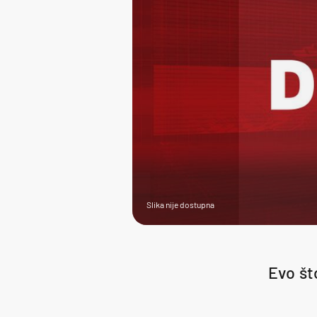
Slika nije dostupna
Evo št