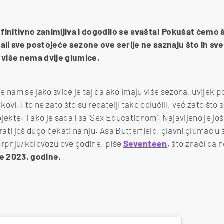
efinitivno zanimljiva i dogodilo se svašta! Pokušat ćemo 
edali sve postojeće sezone ove serije ne saznaju što ih s
 više nema dvije glumice.
e nam se jako svide je taj da ako imaju više sezona, uvijek 
ikovi. I to ne zato što su redatelji tako odlučili, već zato što 
jekte. Tako je sada i sa 'Sex Educationom'. Najavljeno je jo
ati još dugo čekati na nju. Asa Butterfield, glavni glumac u se
srpnju/kolovozu ove godine, piše
Seventeen
, što znači da 
e 2023. godine.