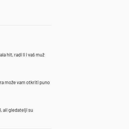
la hit, radi li i vaš muž
ra može vam otkriti puno
 ali gledatelji su