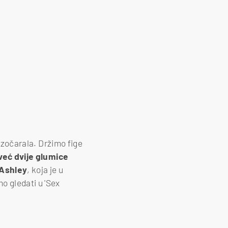
razočarala. Držimo fige
već dvije glumice
Ashley
, koja je u
mo gledati u 'Sex