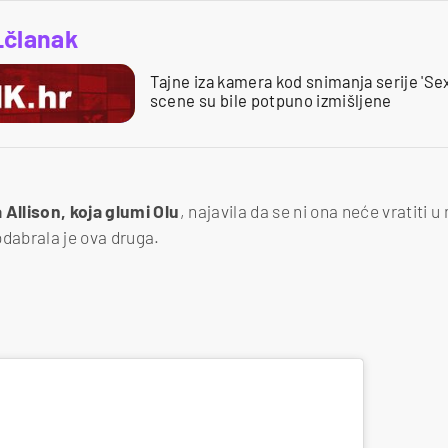
_članak
Tajne iza kamera kod snimanja serije 'Se
scene su bile potpuno izmišljene
 Allison, koja glumi Olu
, najavila da se ni ona neće vratiti u
odabrala je ova druga.