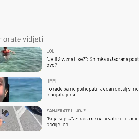
orate vidjeti
LOL
"Je li živ, zna li se?": Snimka s Jadrana posta
ovo?
HMM…
To rade samo psihopati: Jedan detalj s mo
o prijateljima
ZAMJERATE LI JOJ?
"Koja kuja…": Snašla se na hrvatskoj granici,
podijeljeni