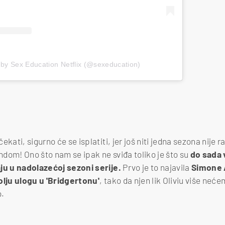
 by Sex Education Netflix (@sexeducation)
ekati, sigurno će se isplatiti, jer još niti jedna sezona nije 
endom! Ono što nam se ipak ne sviđa toliko je što su
do sada 
aju u nadolazećoj sezoni serije.
Prvo je to najavila
Simone 
olju ulogu u 'Bridgertonu'
, tako da njen lik Oliviu više neće
o.