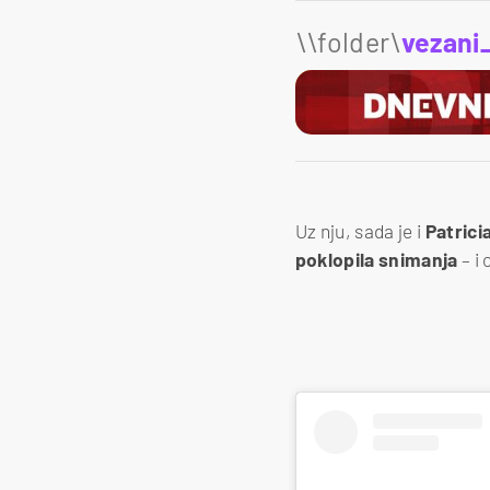
\\folder\
vezani
Uz nju, sada je i
Patricia
poklopila snimanja
– i 