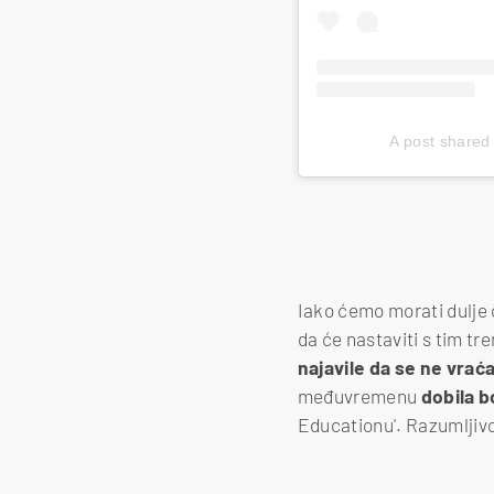
A post shared
Iako ćemo morati dulje č
da će nastaviti s tim tr
najavile da se ne vrać
međuvremenu
dobila b
Educationu'. Razumljiv