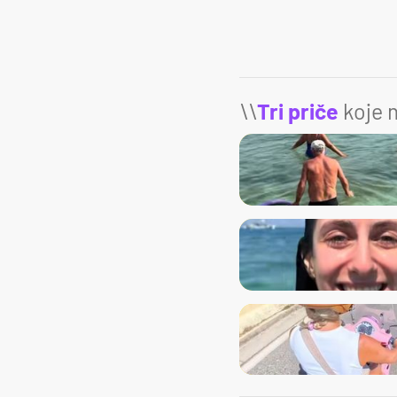
\\
Tri priče
koje m