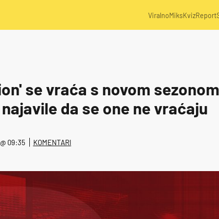
Viralno
Miks
Kviz
Report
ion' se vraća s novom sezonom,
najavile da se one ne vraćaju
. @ 09:35
KOMENTARI