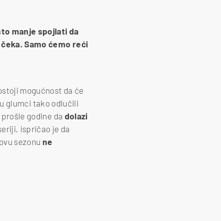
što manje spojlati da
ve čeka. Samo ćemo reći
postoji mogućnost da će
su glumci tako odlučili
š prošle godine da
dolazi
riji, ispričao je da
novu sezonu
ne