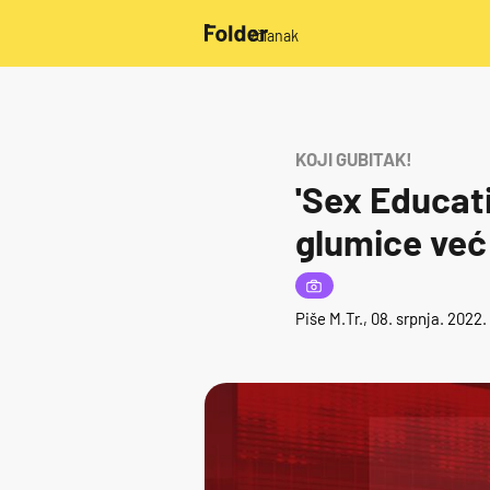
/članak
KOJI GUBITAK!
'Sex Educat
glumice već 
Piše
M.Tr.
, 08. srpnja. 2022