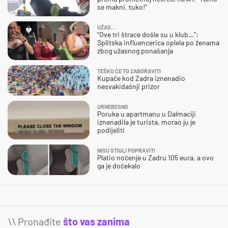
se makni, tuko!"
UŽAS…
"Ove tri štrace došle su u klub…":
Splitska influencerica oplela po ženama
zbog užasnog ponašanja
TEŠKO ĆE TO ZABORAVITI
Kupače kod Zadra iznenadio
nesvakidašnji prizor
URNEBESNO
Poruka u apartmanu u Dalmaciji
iznenadila je turista, morao ju je
podijeliti
NISU STIGLI POPRAVITI
Platio noćenje u Zadru 105 eura, a ovo
ga je dočekalo
\\ Pronađite
što vas zanima