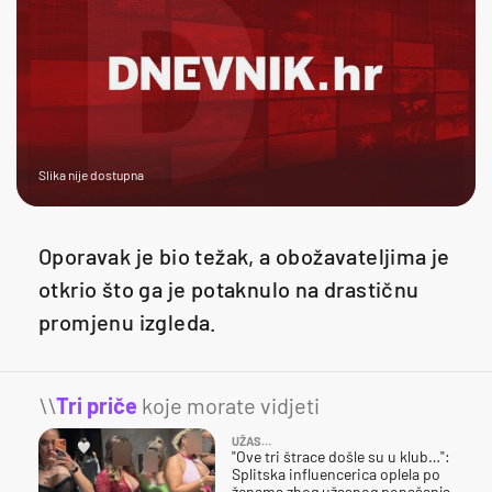
Slika nije dostupna
Oporavak je bio težak, a obožavateljima je
otkrio što ga je potaknulo na drastičnu
promjenu izgleda.
\\
Tri priče
koje morate vidjeti
UŽAS…
"Ove tri štrace došle su u klub…":
Splitska influencerica oplela po
ženama zbog užasnog ponašanja