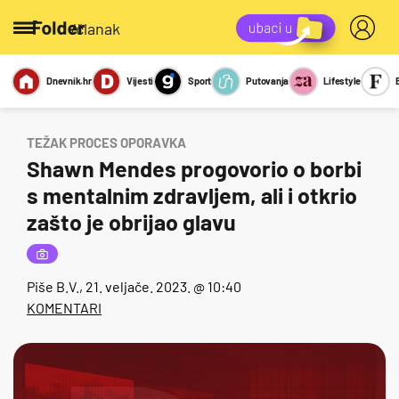
/članak
Dnevnik.hr
Vijesti
Sport
Putovanja
Lifestyle
Viralno
Miks
Kviz
Report
Sexy
TEŽAK PROCES OPORAVKA
Shawn Mendes progovorio o borbi
s mentalnim zdravljem, ali i otkrio
zašto je obrijao glavu
Piše
B.V.
, 21. veljače. 2023. @ 10:40
KOMENTARI