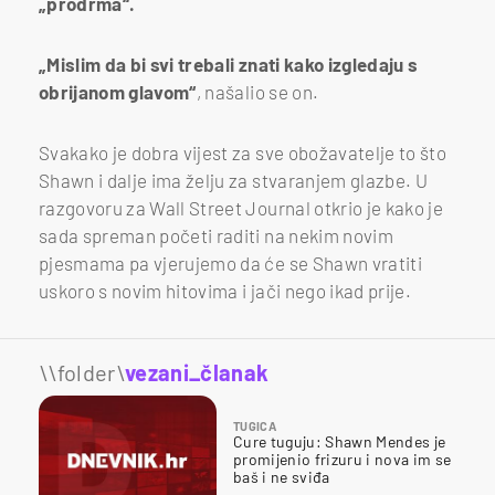
„prodrma“.
„Mislim da bi svi trebali znati kako izgledaju s
obrijanom glavom“
, našalio se on.
Svakako je dobra vijest za sve obožavatelje to što
Shawn i dalje ima želju za stvaranjem glazbe. U
razgovoru za Wall Street Journal otkrio je kako je
sada spreman početi raditi na nekim novim
pjesmama pa vjerujemo da će se Shawn vratiti
uskoro s novim hitovima i jači nego ikad prije.
\\folder\
vezani_članak
TUGICA
Cure tuguju: Shawn Mendes je
promijenio frizuru i nova im se
baš i ne sviđa