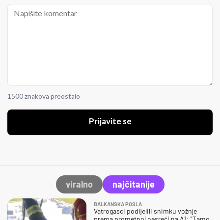
1500 znakova preostalo
Prijavite se
viralno
najčitanije
BALKANSKA POSLA
Vatrogasci podijelili snimku vožnje
prema prometnoj nesreći na A1: "Tamo