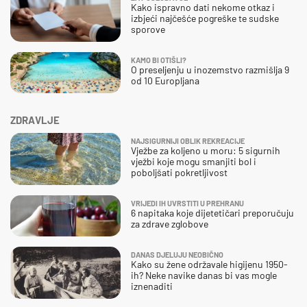
Kako ispravno dati nekome otkaz i
izbjeći najčešće pogreške te sudske
sporove
KAMO BI OTIŠLI?
O preseljenju u inozemstvo razmišlja 9
od 10 Europljana
ZDRAVLJE
NAJSIGURNIJI OBLIK REKREACIJE
Vježbe za koljeno u moru: 5 sigurnih
vježbi koje mogu smanjiti bol i
poboljšati pokretljivost
VRIJEDI IH UVRSTITI U PREHRANU
6 napitaka koje dijetetičari preporučuju
za zdrave zglobove
DANAS DJELUJU NEOBIČNO
Kako su žene održavale higijenu 1950-
ih? Neke navike danas bi vas mogle
iznenaditi