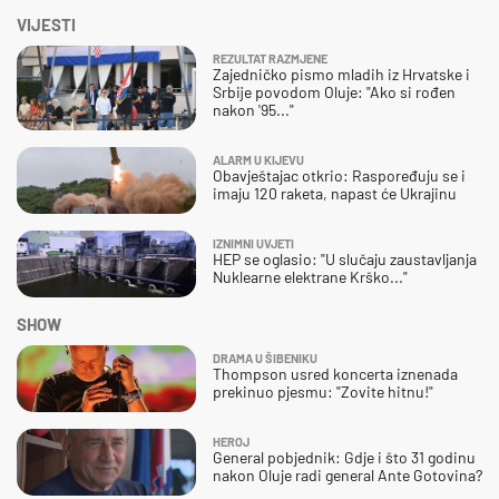
VIJESTI
REZULTAT RAZMJENE
Zajedničko pismo mladih iz Hrvatske i
Srbije povodom Oluje: "Ako si rođen
nakon '95..."
ALARM U KIJEVU
Obavještajac otkrio: Raspoređuju se i
imaju 120 raketa, napast će Ukrajinu
IZNIMNI UVJETI
HEP se oglasio: "U slučaju zaustavljanja
Nuklearne elektrane Krško..."
SHOW
DRAMA U ŠIBENIKU
Thompson usred koncerta iznenada
prekinuo pjesmu: "Zovite hitnu!"
HEROJ
General pobjednik: Gdje i što 31 godinu
nakon Oluje radi general Ante Gotovina?