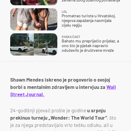
LOL
Promatrao turiste u Hrvatskoj,
njegova zapažanja nasmijala
cijelu regiju
SVAKA ČAST
Bahato mu prepriječio prijelaz, a
ono što je pješak napravio
oduševilo je društvene mreže
Shawn Mendes iskreno je progovorio o svojoj
borbi s mentalnim zdravljem u intervjuu za
Wall
Street Journal.
24-godišnji pjevač prošle je godine
u srpnju
prekinuo turneju „Wonder: The World Tour“
, što
je za njega predstavljalo vrlo tešku odluku, ali u