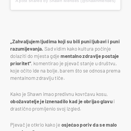
A post shared by Shawn Mendes (@shawnmendes)
„Zahvaljujem ljudima koji su bili puni ljubavi i puni
razumijevanja.
Sad vidim kako kultura počinje
dolaziti do mjesta gdje
mentalno zdravlje postaje
prioritet“
, komentirao je pjevač stanje u društvu,
koje očito ide na bolje, barem što se odnosa prema
mentalnom zdravlju tiče.
Kako je Shawn imao predivnu kovrčavu kosu,
obožavatelje je iznenadilo kad je obrijao glavu
i
drastično promijenio svoj izgled.
Pjevač je otkrio kako je
osjećao poriv da se malo