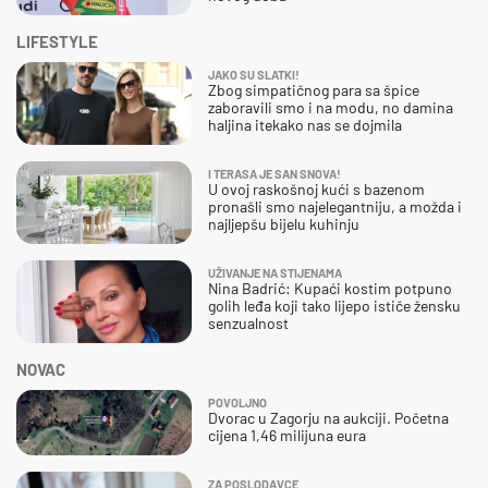
LIFESTYLE
JAKO SU SLATKI!
Zbog simpatičnog para sa špice
zaboravili smo i na modu, no damina
haljina itekako nas se dojmila
I TERASA JE SAN SNOVA!
U ovoj raskošnoj kući s bazenom
pronašli smo najelegantniju, a možda i
najljepšu bijelu kuhinju
UŽIVANJE NA STIJENAMA
Nina Badrić: Kupaći kostim potpuno
golih leđa koji tako lijepo ističe žensku
senzualnost
NOVAC
POVOLJNO
Dvorac u Zagorju na aukciji. Početna
cijena 1,46 milijuna eura
ZA POSLODAVCE