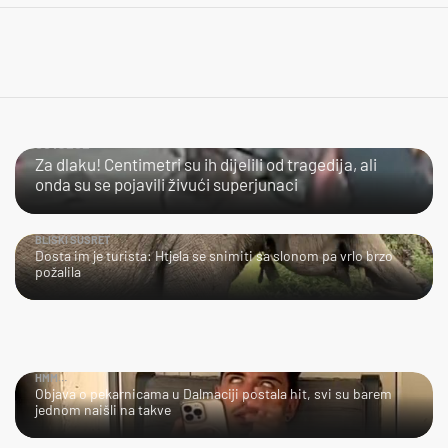
ČOVJEČE…
Za dlaku! Centimetri su ih dijelili od tragedija, ali
onda su se pojavili živući superjunaci
BLISKI SUSRET
Dosta im je turista: Htjela se snimiti sa slonom pa vrlo brzo
požalila
HMM…
Objava o pekarnicama u Dalmaciji postala hit, svi su barem
jednom naišli na takve