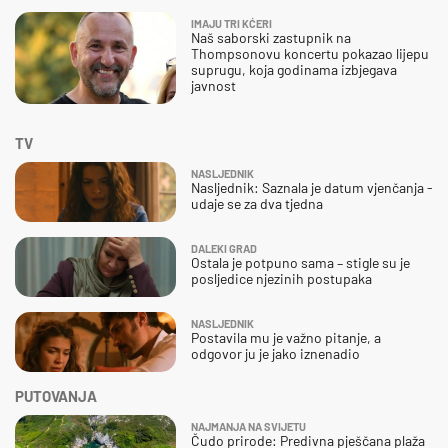
IMAJU TRI KĆERI
Naš saborski zastupnik na
Thompsonovu koncertu pokazao lijepu
suprugu, koja godinama izbjegava
javnost
TV
NASLJEDNIK
Nasljednik: Saznala je datum vjenčanja -
udaje se za dva tjedna
DALEKI GRAD
Ostala je potpuno sama – stigle su je
posljedice njezinih postupaka
NASLJEDNIK
Postavila mu je važno pitanje, a
odgovor ju je jako iznenadio
PUTOVANJA
NAJMANJA NA SVIJETU
Čudo prirode: Predivna pješčana plaža