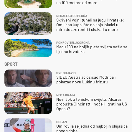
na 100 metara od mora
NEDALEKO OD PLOČA
Skriveni vojni tuneli na jugu Hrvatske:
Omiljena kupališta na koja lokalci u
miru dolaze roniti i skakati u more
POKROVITELJ CORONA
Među 100 najboljih plaža svijeta našla se
i jedna hrvatska
SPORT
SVE OBJAVIO
VIDEO Australac ošišao Modrića i
pokazao novu Lukinu frizuru
NEMA KRAJA
Novi šok u teniskom svijetu: Alcaraz
propušta Cincinatti, hoće li igrati na US
Openu?
ODLAZI
Umirovila se jedna od najboljih skijašica
novog doba