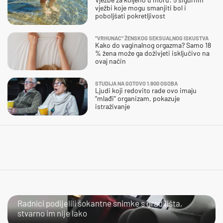
vježbi koje mogu smanjiti bol i
poboljšati pokretljivost
"VRHUNAC" ŽENSKOG SEKSUALNOG ISKUSTVA
Kako do vaginalnog orgazma? Samo 18
% žena može ga doživjeti isključivo na
ovaj način
STUDIJA NA GOTOVO 1.900 OSOBA
Ljudi koji redovito rade ovo imaju
“mlađi” organizam, pokazuje
istraživanje
NIJE IM LAKO
Radnici podijelili šokantne snimke s gradilišta,
stvarno im nije lako