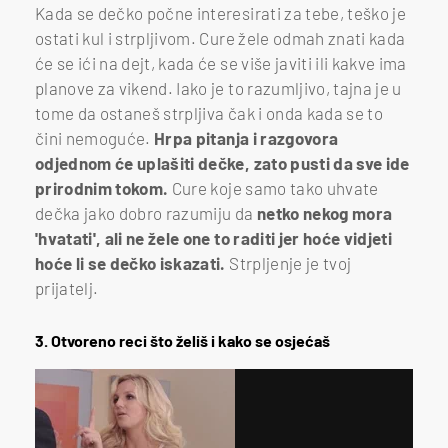
Kada se dečko počne interesirati za tebe, teško je
ostati kul i strpljivom. Cure žele odmah znati kada
će se ići na dejt, kada će se više javiti ili kakve ima
planove za vikend. Iako je to razumljivo, tajna je u
tome da ostaneš strpljiva čak i onda kada se to
čini nemoguće.
Hrpa pitanja i razgovora
odjednom će uplašiti dečke, zato pusti da sve ide
prirodnim tokom.
Cure koje samo tako uhvate
dečka jako dobro razumiju da
netko nekog mora
'hvatati', ali ne žele one to raditi jer hoće vidjeti
hoće li se dečko iskazati.
Strpljenje je tvoj
prijatelj.
3. Otvoreno reci što želiš i kako se osjećaš