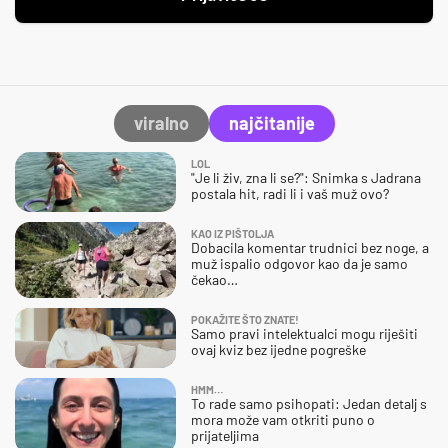
viralno
najčitanije
LOL
"Je li živ, zna li se?": Snimka s Jadrana
postala hit, radi li i vaš muž ovo?
KAO IZ PIŠTOLJA
Dobacila komentar trudnici bez noge, a
muž ispalio odgovor kao da je samo
čekao…
POKAŽITE ŠTO ZNATE!
Samo pravi intelektualci mogu riješiti
ovaj kviz bez ijedne pogreške
HMM…
To rade samo psihopati: Jedan detalj s
mora može vam otkriti puno o
prijateljima