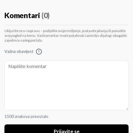
Komentari
(0)
Uključite se u raspravu – podijelite svoje mišljenje, postavite pitanja ili ponudite
svoj pogled na temu. Vaš komentar može potaknuti zanimljiv dijalog i obogatiti
zajednicu našeg portala.
Važna obavijest
!
1500 znakova preostalo
Prijavite se