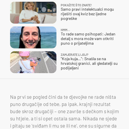
POKAŽITE ŠTO ZNATE!
Samo pravi intelektualci mogu
riješiti ovaj kviz bez ijedne
pogreške
HMM…
To rade samo psihopati: Jedan
detalj s mora može vam otkriti
puno o prijateljima
ZAMJERATE LI JOJ?
"Koja kuja…": Snašla se na
hrvatskoj granici, ali gledatelji su
podijeljeni
Na prvi se pogled čini da te djevojke ne rade ništa
puno drugačije od tebe, pa ipak, krajnji rezultat
bude skroz drugačiji – one završe s dečkom s kojim
su htjele, a ti si opet ostala sama. Nikada ne sjede
i pitaju se 'sviđam li mu se ili ne', one su sigurne da