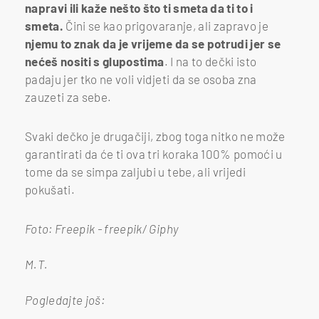
napravi ili kaže nešto što ti smeta da ti to i
smeta.
Čini se kao prigovaranje, ali zapravo je
njemu to znak da je vrijeme da se potrudi jer se
nećeš nositi s glupostima
. I na to dečki isto
padaju jer tko ne voli vidjeti da se osoba zna
zauzeti za sebe.
Svaki dečko je drugačiji, zbog toga nitko ne može
garantirati da će ti ova tri koraka 100% pomoći u
tome da se simpa zaljubi u tebe, ali vrijedi
pokušati.
Foto: Freepik - freepik/ Giphy
M.T.
Pogledajte još: