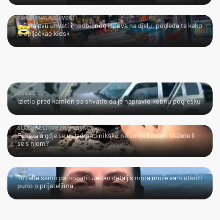
KAKVA SNALAŽLJIVOST!
U Sarajevu uhvatili neobičnog lopova na djelu, pogledajte kako
je opljačkao kiosk
ČOVJEČE...
Izletio pred kamion pa shvatio da je napravio kobnu pogrešku
SLIJEDITE LI OVU PREPORUKU?
Pokazala gdje se u Jadranu nikako ne smije kupati, slažete li
se s njom?
HMM…
To rade samo psihopati: Jedan detalj s mora može vam otkriti
puno o prijateljima