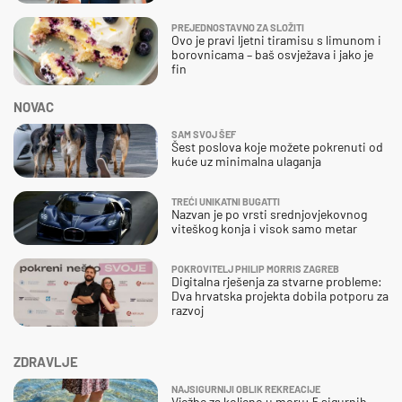
PREJEDNOSTAVNO ZA SLOŽITI
Ovo je pravi ljetni tiramisu s limunom i
borovnicama – baš osvježava i jako je
fin
NOVAC
SAM SVOJ ŠEF
Šest poslova koje možete pokrenuti od
kuće uz minimalna ulaganja
TREĆI UNIKATNI BUGATTI
Nazvan je po vrsti srednjovjekovnog
viteškog konja i visok samo metar
POKROVITELJ PHILIP MORRIS ZAGREB
Digitalna rješenja za stvarne probleme:
Dva hrvatska projekta dobila potporu za
razvoj
ZDRAVLJE
NAJSIGURNIJI OBLIK REKREACIJE
Vježbe za koljeno u moru: 5 sigurnih