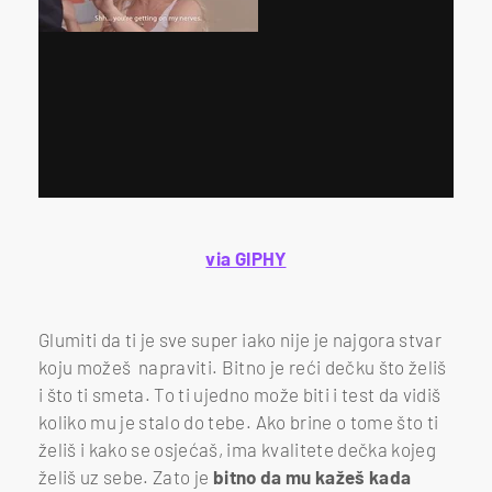
via GIPHY
Glumiti da ti je sve super iako nije je najgora stvar
koju možeš napraviti. Bitno je reći dečku što želiš
i što ti smeta. To ti ujedno može biti i test da vidiš
koliko mu je stalo do tebe. Ako brine o tome što ti
želiš i kako se osjećaš, ima kvalitete dečka kojeg
želiš uz sebe. Zato je
bitno da mu kažeš kada