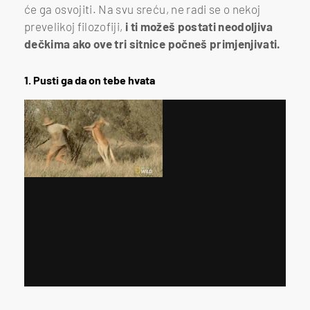
će ga osvojiti. Na svu sreću, ne radi se o nekoj
prevelikoj filozofiji,
i ti možeš postati neodoljiva
dečkima ako ove tri sitnice počneš primjenjivati.
1. Pusti ga da on tebe hvata