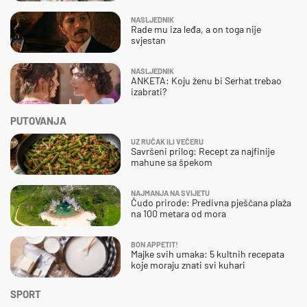
NASLJEDNIK
Rade mu iza leđa, a on toga nije
svjestan
NASLJEDNIK
ANKETA: Koju ženu bi Serhat trebao
izabrati?
PUTOVANJA
UZ RUČAK ILI VEČERU
Savršeni prilog: Recept za najfinije
mahune sa špekom
NAJMANJA NA SVIJETU
Čudo prirode: Predivna pješčana plaža
na 100 metara od mora
BON APPETIT!
Majke svih umaka: 5 kultnih recepata
koje moraju znati svi kuhari
SPORT