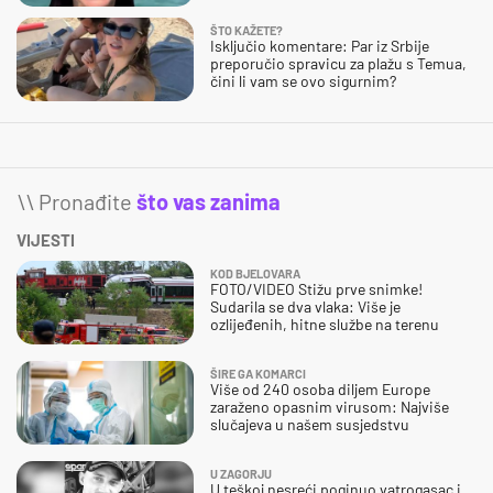
ŠTO KAŽETE?
Isključio komentare: Par iz Srbije
preporučio spravicu za plažu s Temua,
čini li vam se ovo sigurnim?
\\ Pronađite
što vas zanima
VIJESTI
KOD BJELOVARA
FOTO/VIDEO Stižu prve snimke!
Sudarila se dva vlaka: Više je
ozlijeđenih, hitne službe na terenu
ŠIRE GA KOMARCI
Više od 240 osoba diljem Europe
zaraženo opasnim virusom: Najviše
slučajeva u našem susjedstvu
U ZAGORJU
U teškoj nesreći poginuo vatrogasac i