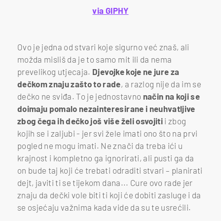
via GIPHY
Ovo je jedna od stvari koje sigurno već znaš, ali
možda misliš da je to samo mit ili da nema
prevelikog utjecaja.
Djevojke koje ne jure za
dečkom znaju zašto to rade
, a razlog nije da im se
dečko ne sviđa. To je jednostavno
način na koji se
doimaju pomalo nezainteresirane i neuhvatljive
zbog čega ih dečko još više želi osvojiti
i zbog
kojih se i zaljubi - jer svi žele imati ono što na prvi
pogled ne mogu imati. Ne znači da treba ići u
krajnost i kompletno ga ignorirati, ali pusti ga da
on bude taj koji će trebati odraditi stvari – planirati
dejt, javiti ti se tijekom dana... Cure ovo rade jer
znaju da dečki vole biti ti koji će dobiti zasluge i da
se osjećaju važnima kada vide da su te usrećili.