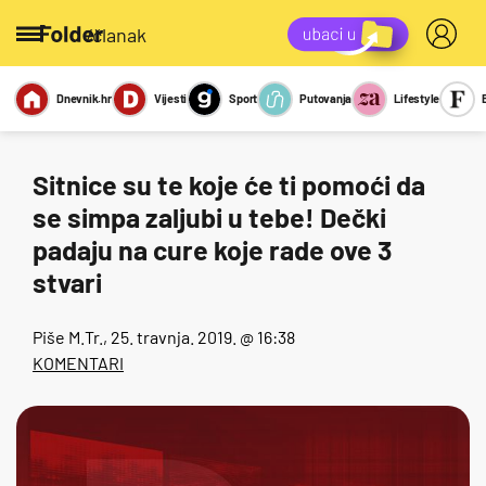
/članak
Dnevnik.hr
Vijesti
Sport
Putovanja
Lifestyle
Viralno
Miks
Kviz
Report
Sexy
Sitnice su te koje će ti pomoći da
se simpa zaljubi u tebe! Dečki
padaju na cure koje rade ove 3
stvari
Piše
M.Tr.
, 25. travnja. 2019. @ 16:38
KOMENTARI