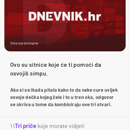
Slika nije dostupna
Ovo su sitnice koje će ti pomoći da
osvojiš simpu.
Ako si se ikada pitala kako to da neke cure uvijek
osvoje dečka kojeg žele i to u tren oka, odgovor
se skriva u tome da kombiniraju ove tri stvari.
\\
Tri priče
koje morate vidjeti