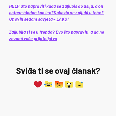
HELP Što napraviti kada se zaljubiš do ušiju, a on
ostane hladan kao led?
Kako da se zaljubi u tebe?
Uz ovih sedam savjeta – LAKO!
Zaljubila si se u frenda? Evo što napraviti, a da ne
zezneš vaše prijateljstvo
Sviđa ti se ovaj članak?