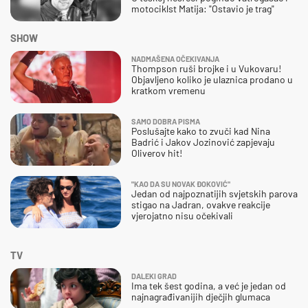
motociklst Matija: "Ostavio je trag"
SHOW
NADMAŠENA OČEKIVANJA
Thompson ruši brojke i u Vukovaru!
Objavljeno koliko je ulaznica prodano u
kratkom vremenu
SAMO DOBRA PISMA
Poslušajte kako to zvuči kad Nina
Badrić i Jakov Jozinović zapjevaju
Oliverov hit!
"KAO DA SU NOVAK ĐOKOVIĆ"
Jedan od najpoznatijih svjetskih parova
stigao na Jadran, ovakve reakcije
vjerojatno nisu očekivali
TV
DALEKI GRAD
Ima tek šest godina, a već je jedan od
najnagrađivanijih dječjih glumaca