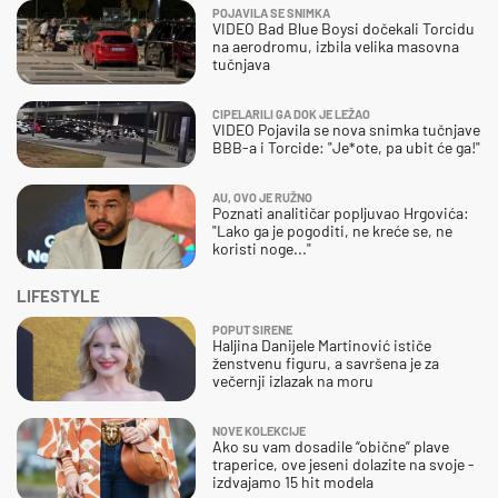
POJAVILA SE SNIMKA
VIDEO Bad Blue Boysi dočekali Torcidu
na aerodromu, izbila velika masovna
tučnjava
CIPELARILI GA DOK JE LEŽAO
VIDEO Pojavila se nova snimka tučnjave
BBB-a i Torcide: "Je*ote, pa ubit će ga!"
AU, OVO JE RUŽNO
Poznati analitičar popljuvao Hrgovića:
"Lako ga je pogoditi, ne kreće se, ne
koristi noge..."
LIFESTYLE
POPUT SIRENE
Haljina Danijele Martinović ističe
ženstvenu figuru, a savršena je za
večernji izlazak na moru
NOVE KOLEKCIJE
Ako su vam dosadile “obične” plave
traperice, ove jeseni dolazite na svoje -
izdvajamo 15 hit modela