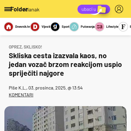
/članak
Dnevnik.hr
Vijesti
Sport
Putovanja
Lifestyle
Viralno
Miks
Kviz
Report
Sexy
OPREZ, SKLISKO!
Skliska cesta izazvala kaos, no
jedan vozač brzom reakcijom uspio
spriječiti najgore
Piše
K.L.
, 03. prosinca. 2025. @ 13:54
KOMENTARI