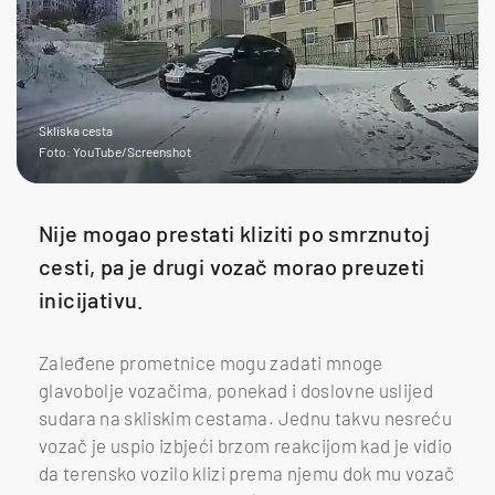
Skliska cesta
Foto: YouTube/Screenshot
Nije mogao prestati kliziti po smrznutoj
cesti, pa je drugi vozač morao preuzeti
inicijativu.
Zaleđene prometnice mogu zadati mnoge
glavobolje vozačima, ponekad i doslovne uslijed
sudara na skliskim cestama. Jednu takvu nesreću
vozač je uspio izbjeći brzom reakcijom kad je vidio
da terensko vozilo klizi prema njemu dok mu vozač