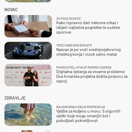
NOVAC
ZA POSLODAVCE
Kako ispravno dati nekome otkaz i
izbjeći najčešće pogreške te sudske
sporove
TREĆI UNIKATNI BUGATTI
Nazvan je po vrsti srednjovjekovnog
viteškog konja i visok samo metar
POKROVITELJ PHILIP MORRIS ZAGREB
Digitalna rješenja za stvarne probleme:
Dva hrvatska projekta dobila potporu za
razvoj
ZDRAVLJE
NAJSIGURNIJI OBLIK REKREACIJE
Vježbe za koljeno u moru: 5 sigurnih
vježbi koje mogu smanjiti bol i
poboljšati pokretljivost