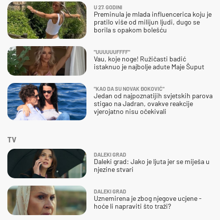
U 27. GODINI
Preminula je mlada influencerica koju je
pratilo više od milijun ljudi, dugo se
borila s opakom bolešću
"UUUUUUFFFF"
Vau, koje noge! Ružičasti badić
istaknuo je najbolje adute Maje Šuput
"KAO DA SU NOVAK ĐOKOVIĆ"
Jedan od najpoznatijih svjetskih parova
stigao na Jadran, ovakve reakcije
vjerojatno nisu očekivali
TV
DALEKI GRAD
Daleki grad: Jako je ljuta jer se miješa u
njezine stvari
DALEKI GRAD
Uznemirena je zbog njegove ucjene -
hoće li napraviti što traži?