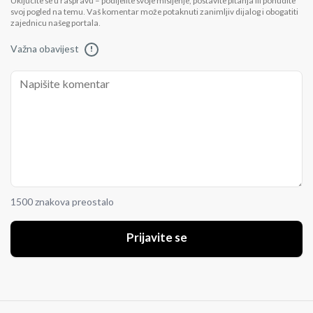
Uključite se u raspravu – podijelite svoje mišljenje, postavite pitanja ili ponudite
svoj pogled na temu. Vaš komentar može potaknuti zanimljiv dijalog i obogatiti
zajednicu našeg portala.
Važna obavijest
!
1500 znakova preostalo
Prijavite se