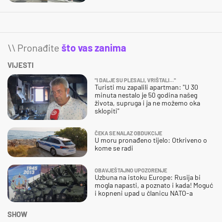
\\ Pronađite
što vas zanima
VIJESTI
"I DALJE SU PLESALI, VRIŠTALI..."
Turisti mu zapalili apartman: "U 30
minuta nestalo je 50 godina našeg
života, supruga i ja ne možemo oka
sklopiti"
ČEKA SE NALAZ OBDUKCIJE
U moru pronađeno tijelo: Otkriveno o
kome se radi
OBAVJEŠTAJNO UPOZORENJE
Uzbuna na istoku Europe: Rusija bi
mogla napasti, a poznato i kada! Moguć
i kopneni upad u članicu NATO-a
SHOW