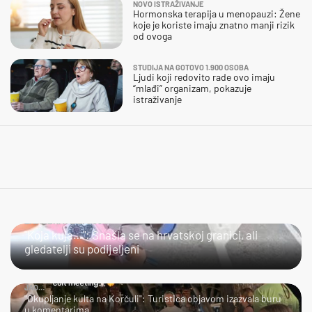
NOVO ISTRAŽIVANJE
Hormonska terapija u menopauzi: Žene
koje je koriste imaju znatno manji rizik
od ovoga
STUDIJA NA GOTOVO 1.900 OSOBA
Ljudi koji redovito rade ovo imaju
“mlađi” organizam, pokazuje
istraživanje
ZAMJERATE LI JOJ?
"Koja kuja…": Snašla se na hrvatskoj granici, ali
gledatelji su podijeljeni
JAO…
"Okupljanje kulta na Korčuli": Turistica objavom izazvala buru
u komentarima