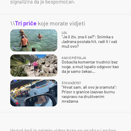
signalizira da je bespomoćan.
\\
Tri priče
koje morate vidjeti
LOL
"Je li živ, zna li se?": Snimka s
Jadrana postala hit, radi li i vaš
muž ovo?
KAO IZ PIŠTOLJA
Dobacila komentar trudnici bez
noge, a muž ispalio odgovor kao
da je samo čekao…
ŠTO KAŽETE?
"Hrvat sam, ali ovo je sramota":
Prizor s granice izazvao burnu
raspravu na društvenim
mrežama
Vozač koji je snimio video brzo se snašao i počeo