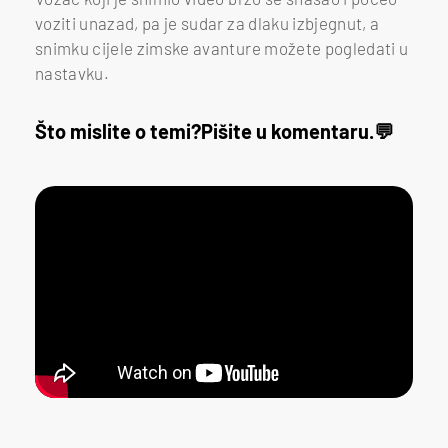
voziti unazad, pa je sudar za dlaku izbjegnut, a
snimku cijele zimske avanture možete pogledati u
nastavku.
Što mislite o temi?
Pišite u komentaru.