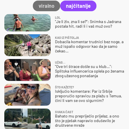
viralno
najčitanije
LOL
"Je li živ, zna li se?": Snimka s Jadrana
postala hit, radi li i vaš muž ovo?
KAO IZ PIŠTOLJA
Dobacila komentar trudnici bez noge, a
muž ispalio odgovor kao da je samo
čekao…
UŽAS…
"Ove tri štrace došle su u klub…":
Splitska influencerica oplela po ženama
zbog užasnog ponašanja
ŠTO KAŽETE?
Isključio komentare: Par iz Srbije
preporučio spravicu za plažu s Temua,
čini li vam se ovo sigurnim?
SVAKA ČAST
Bahato mu prepriječio prijelaz, a ono
što je pješak napravio oduševilo je
društvene mreže