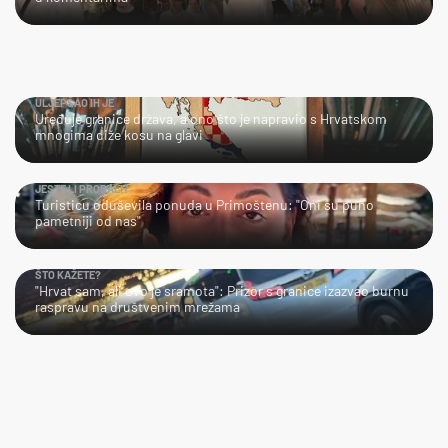
ULJEPŠAO IH JE
Uređuje granice država, a ono što je napravio s Hrvatskom
mnogima diže kosu na glavi
JESTE LI PROBALI?
Turisticu oduševila ponuda u Primoštenu: "Oni su puno
pametniji od nas"
ŠTO KAŽETE?
"Hrvat sam, ali ovo je sramota": Prizor s granice izazvao burnu
raspravu na društvenim mrežama