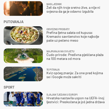
NASLJEDNIK
Želi da njih troje sretno žive, a nije ni
svjesna da ga je odavno izgubila
PUTOVANJA
OBVEZNO PROBATI!
Prefina ljetna salata od kupusa:
Kremasto savršenstvo koje najbolje
paše uz pečeno meso
NAJMANJA NA SVIJETU
Čudo prirode: Predivna pješčana plaža
na 100 metara od mora
15 PITANJA
Kviz općeg znanja: Za one pred kojima
se i Google može sakriti
SPORT
SJAJAN TJEDAN U EUROPI
Hrvatska nastavila uspon na UEFA-inoj
ljestvici: Preskočena je još jedna država