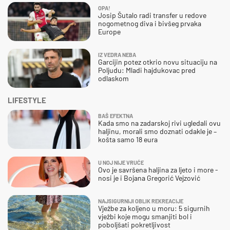
OPA!
Josip Šutalo radi transfer u redove
nogometnog diva i bivšeg prvaka
Europe
IZ VEDRA NEBA
Garcijin potez otkrio novu situaciju na
Poljudu: Mladi hajdukovac pred
odlaskom
LIFESTYLE
BAŠ EFEKTNA
Kada smo na zadarskoj rivi ugledali ovu
haljinu, morali smo doznati odakle je –
košta samo 18 eura
U NOJ NIJE VRUĆE
Ovo je savršena haljina za ljeto i more -
nosi je i Bojana Gregorić Vejzović
NAJSIGURNIJI OBLIK REKREACIJE
Vježbe za koljeno u moru: 5 sigurnih
vježbi koje mogu smanjiti bol i
poboljšati pokretljivost