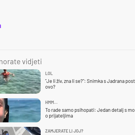
a
orate vidjeti
LOL
"Je li živ, zna li se?": Snimka s Jadrana posta
ovo?
HMM…
To rade samo psihopati: Jedan detalj s mo
o prijateljima
ZAMJERATE LI JOJ?