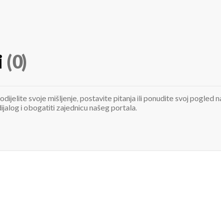
i
(0)
odijelite svoje mišljenje, postavite pitanja ili ponudite svoj pogle
jalog i obogatiti zajednicu našeg portala.