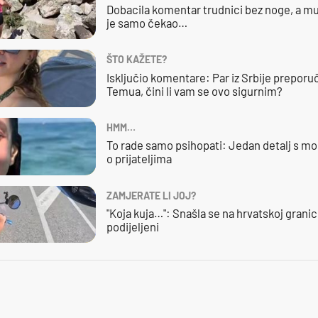
Dobacila komentar trudnici bez noge, a mu
je samo čekao…
ŠTO KAŽETE?
Isključio komentare: Par iz Srbije preporuč
Temua, čini li vam se ovo sigurnim?
HMM…
To rade samo psihopati: Jedan detalj s mo
o prijateljima
ZAMJERATE LI JOJ?
"Koja kuja…": Snašla se na hrvatskoj granici,
podijeljeni