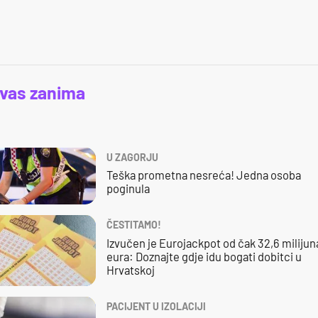
 vas zanima
U ZAGORJU
Teška prometna nesreća! Jedna osoba
poginula
ČESTITAMO!
Izvučen je Eurojackpot od čak 32,6 milijun
eura: Doznajte gdje idu bogati dobitci u
Hrvatskoj
PACIJENT U IZOLACIJI