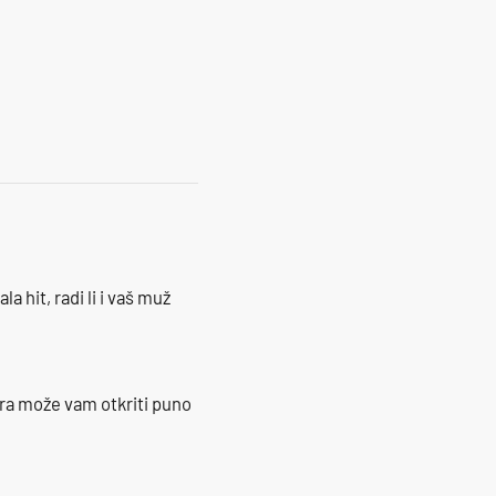
12
la hit, radi li i vaš muž
ra može vam otkriti puno