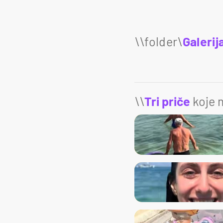
Galerij
\\
Tri priče
koje m