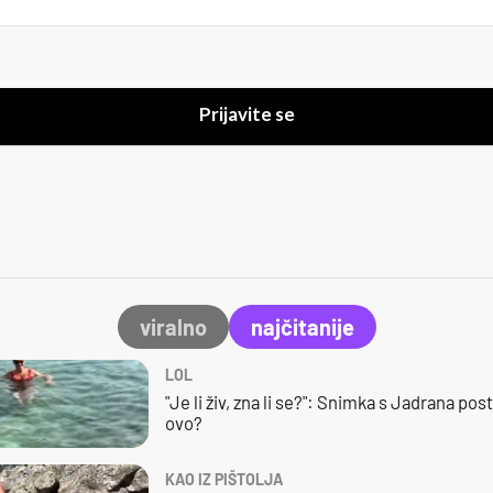
Prijavite se
viralno
najčitanije
LOL
"Je li živ, zna li se?": Snimka s Jadrana posta
ovo?
KAO IZ PIŠTOLJA