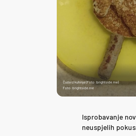
Čuda iz kuhinje (Foto: brightside.me)
Foto: brightside.me
Isprobavanje novi
neuspjelih pokus