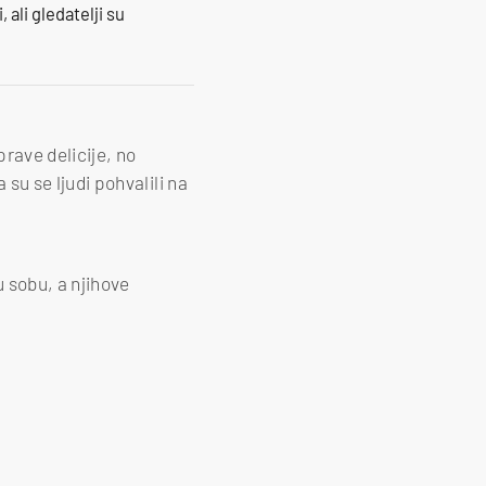
 ali gledatelji su
prave delicije, no
u se ljudi pohvalili na
 sobu, a njihove