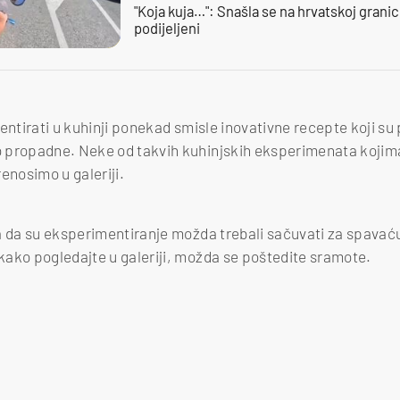
"Koja kuja…": Snašla se na hrvatskoj granici,
podijeljeni
entirati u kuhinji ponekad smisle inovativne recepte koji su 
propadne. Neke od takvih kuhinjskih eksperimenata kojima s
nosimo u galeriji.
a da su eksperimentiranje možda trebali sačuvati za spavaću
ako pogledajte u galeriji, možda se poštedite sramote.