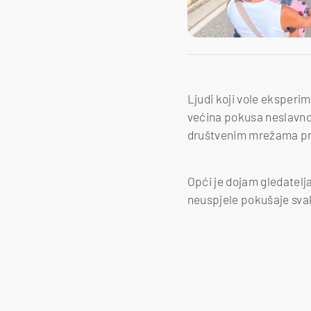
Ljudi koji vole eksperim
većina pokusa neslavno 
društvenim mrežama pre
Opći je dojam gledatelj
neuspjele pokušaje svak