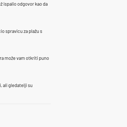
ž ispalio odgovor kao da
io spravicu za plažu s
ra može vam otkriti puno
 ali gledatelji su