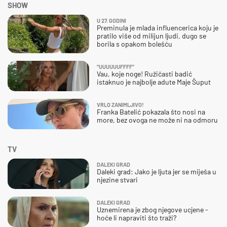
SHOW
U 27. GODINI
Preminula je mlada influencerica koju je
pratilo više od milijun ljudi, dugo se
borila s opakom bolešću
"UUUUUUFFFF"
Vau, koje noge! Ružičasti badić
istaknuo je najbolje adute Maje Šuput
VRLO ZANIMLJIVO!
Franka Batelić pokazala što nosi na
more, bez ovoga ne može ni na odmoru
TV
DALEKI GRAD
Daleki grad: Jako je ljuta jer se miješa u
njezine stvari
DALEKI GRAD
Uznemirena je zbog njegove ucjene -
hoće li napraviti što traži?