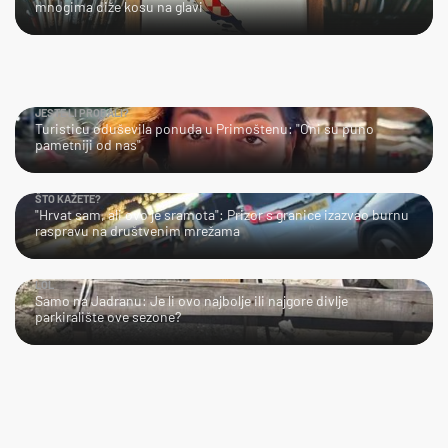
mnogima diže kosu na glavi
JESTE LI PROBALI?
Turisticu oduševila ponuda u Primoštenu: "Oni su puno
pametniji od nas"
ŠTO KAŽETE?
"Hrvat sam, ali ovo je sramota": Prizor s granice izazvao burnu
raspravu na društvenim mrežama
LOL
Samo na Jadranu: Je li ovo najbolje ili najgore divlje
parkiralište ove sezone?