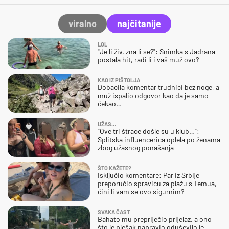
viralno
najčitanije
LOL
"Je li živ, zna li se?": Snimka s Jadrana
postala hit, radi li i vaš muž ovo?
KAO IZ PIŠTOLJA
Dobacila komentar trudnici bez noge, a
muž ispalio odgovor kao da je samo
čekao…
UŽAS…
"Ove tri štrace došle su u klub…":
Splitska influencerica oplela po ženama
zbog užasnog ponašanja
ŠTO KAŽETE?
Isključio komentare: Par iz Srbije
preporučio spravicu za plažu s Temua,
čini li vam se ovo sigurnim?
SVAKA ČAST
Bahato mu prepriječio prijelaz, a ono
što je pješak napravio oduševilo je