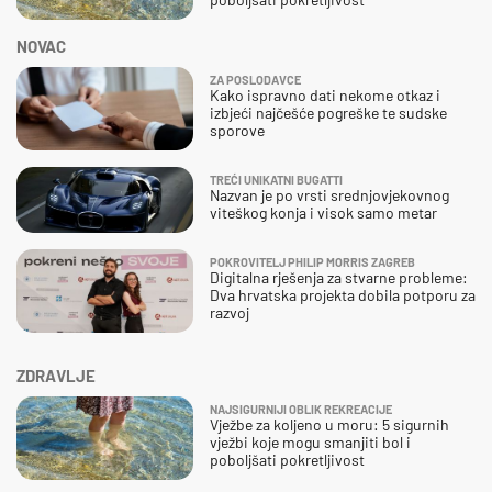
NOVAC
ZA POSLODAVCE
Kako ispravno dati nekome otkaz i
izbjeći najčešće pogreške te sudske
sporove
TREĆI UNIKATNI BUGATTI
Nazvan je po vrsti srednjovjekovnog
viteškog konja i visok samo metar
POKROVITELJ PHILIP MORRIS ZAGREB
Digitalna rješenja za stvarne probleme:
Dva hrvatska projekta dobila potporu za
razvoj
ZDRAVLJE
NAJSIGURNIJI OBLIK REKREACIJE
Vježbe za koljeno u moru: 5 sigurnih
vježbi koje mogu smanjiti bol i
poboljšati pokretljivost