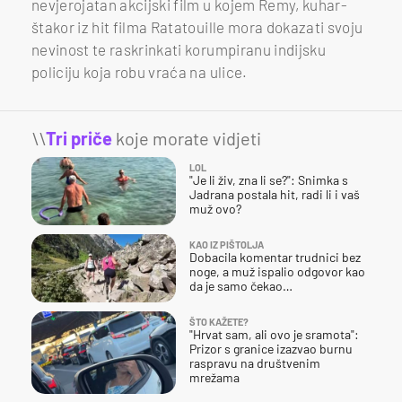
nevjerojatan akcijski film u kojem Remy, kuhar-
štakor iz hit filma Ratatouille mora dokazati svoju
nevinost te raskrinkati korumpiranu indijsku
policiju koja robu vraća na ulice.
\\
Tri priče
koje morate vidjeti
LOL
"Je li živ, zna li se?": Snimka s
Jadrana postala hit, radi li i vaš
muž ovo?
KAO IZ PIŠTOLJA
Dobacila komentar trudnici bez
noge, a muž ispalio odgovor kao
da je samo čekao…
ŠTO KAŽETE?
"Hrvat sam, ali ovo je sramota":
Prizor s granice izazvao burnu
raspravu na društvenim
mrežama