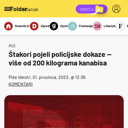
/članak
Dnevnik.hr
Vijesti
Sport
Putovanja
Lifestyle
Viralno
Miks
Kviz
Report
Sexy
MIX
Štakori pojeli policijske dokaze —
više od 200 kilograma kanabisa
Piše
Idesh!
, 01. prosinca. 2022. @ 12:36
KOMENTARI