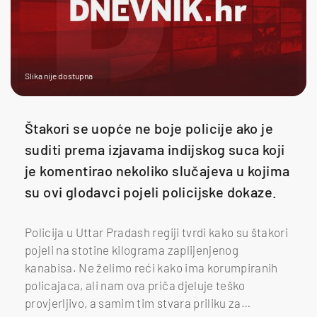
Slika nije dostupna
Štakori se uopće ne boje policije ako je
suditi prema izjavama indijskog suca koji
je komentirao nekoliko slučajeva u kojima
su ovi glodavci pojeli policijske dokaze.
Policija u Uttar Pradash regiji tvrdi kako su štakori
pojeli na stotine kilograma zaplijenjenog
kanabisa. Ne želimo reći kako ima korumpiranih
policajaca, ali nam ova priča djeluje teško
provjerljivo, a samim tim stvara priliku za…