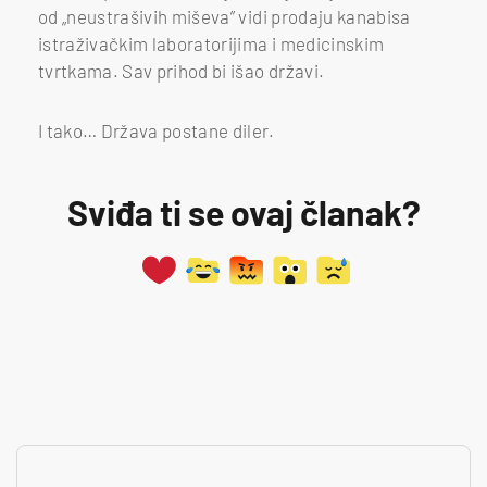
od „neustrašivih miševa” vidi prodaju kanabisa
istraživačkim laboratorijima i medicinskim
tvrtkama. Sav prihod bi išao državi.
I tako… Država postane diler.
Sviđa ti se ovaj članak?