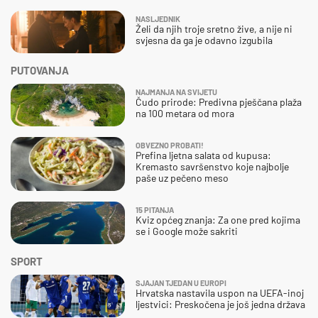
NASLJEDNIK
Želi da njih troje sretno žive, a nije ni
svjesna da ga je odavno izgubila
PUTOVANJA
NAJMANJA NA SVIJETU
Čudo prirode: Predivna pješčana plaža
na 100 metara od mora
OBVEZNO PROBATI!
Prefina ljetna salata od kupusa:
Kremasto savršenstvo koje najbolje
paše uz pečeno meso
15 PITANJA
Kviz općeg znanja: Za one pred kojima
se i Google može sakriti
SPORT
SJAJAN TJEDAN U EUROPI
Hrvatska nastavila uspon na UEFA-inoj
ljestvici: Preskočena je još jedna država