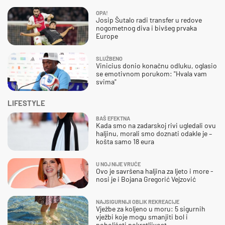
OPA!
Josip Šutalo radi transfer u redove
nogometnog diva i bivšeg prvaka
Europe
SLUŽBENO
Vinicius donio konačnu odluku, oglasio
se emotivnom porukom: "Hvala vam
svima"
LIFESTYLE
BAŠ EFEKTNA
Kada smo na zadarskoj rivi ugledali ovu
haljinu, morali smo doznati odakle je –
košta samo 18 eura
U NOJ NIJE VRUĆE
Ovo je savršena haljina za ljeto i more -
nosi je i Bojana Gregorić Vejzović
NAJSIGURNIJI OBLIK REKREACIJE
Vježbe za koljeno u moru: 5 sigurnih
vježbi koje mogu smanjiti bol i
poboljšati pokretljivost