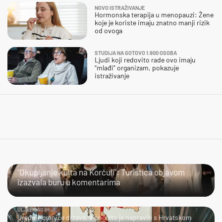
NOVO ISTRAŽIVANJE
Hormonska terapija u menopauzi: Žene
koje je koriste imaju znatno manji rizik
od ovoga
STUDIJA NA GOTOVO 1.900 OSOBA
Ljudi koji redovito rade ovo imaju
“mlađi” organizam, pokazuje
istraživanje
JAO…
"Okupljanje kulta na Korčuli": Turistica objavom
izazvala buru u komentarima
ULJEPŠAO IH JE
Uređuje granice država, a ono što je napravio s Hrvatskom