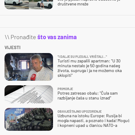
društvene mreže
\\ Pronađite
što vas zanima
VIJESTI
"I DALJE SU PLESALI, VRIŠTALI..."
Turisti mu zapalili apartman: "U 30
minuta nestalo je 50 godina našeg
života, supruga i ja ne možemo oka
sklopiti"
PRIMORJE
Potres zatresao obalu: "Čula sam
razbijanje čaša u stanu iznad"
OBAVJEŠTAJNO UPOZORENJE
Uzbuna na istoku Europe: Rusija bi
mogla napasti, a poznato i kada! Moguć
i kopneni upad u članicu NATO-a