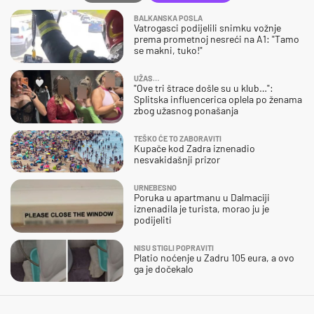
BALKANSKA POSLA
Vatrogasci podijelili snimku vožnje
prema prometnoj nesreći na A1: "Tamo
se makni, tuko!"
UŽAS…
"Ove tri štrace došle su u klub…":
Splitska influencerica oplela po ženama
zbog užasnog ponašanja
TEŠKO ĆE TO ZABORAVITI
Kupače kod Zadra iznenadio
nesvakidašnji prizor
URNEBESNO
Poruka u apartmanu u Dalmaciji
iznenadila je turista, morao ju je
podijeliti
NISU STIGLI POPRAVITI
Platio noćenje u Zadru 105 eura, a ovo
ga je dočekalo