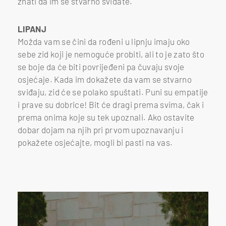
znati da im se stvarno sviđate.
LIPANJ
Možda vam se čini da rođeni u lipnju imaju oko
sebe zid koji je nemoguće probiti, ali to je zato što
se boje da će biti povrijeđeni pa čuvaju svoje
osjećaje. Kada im dokažete da vam se stvarno
sviđaju, zid će se polako spuštati. Puni su empatije
i prave su dobrice! Bit će dragi prema svima, čak i
prema onima koje su tek upoznali. Ako ostavite
dobar dojam na njih pri prvom upoznavanju i
pokažete osjećajte, mogli bi pasti na vas.