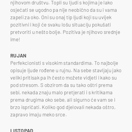
njihovom društvu. Topli su ljudi s kojima je lako
osjećati se ugodno pa nije neobično da su i vama
zapeli za oko. Oni su onaj tip ljudi koji su uvijek
pozitivni i koji će svaku lošu situaciju pokušati
pretvoriti u nešto bolje. Pozitiva je njihovo srednje
ime!
RUJAN
Perfekcionisti s visokim standardima. To najbolje
opisuje ljude rođene u rujnu. Na sebe stavljaju jako
veliki pritisak pa ih često možete vidjeti i kako su
pod stresom. S obzirom da su tako oštri prema
sebi, nekada znaju malo pretjerati i s kritikama
prema drugima oko sebe, ali sigurno će vam se i
brzo ispričati. Koliko god djelovali nekada oštro,
zapravo imaju meko srce.
LISTOPAD