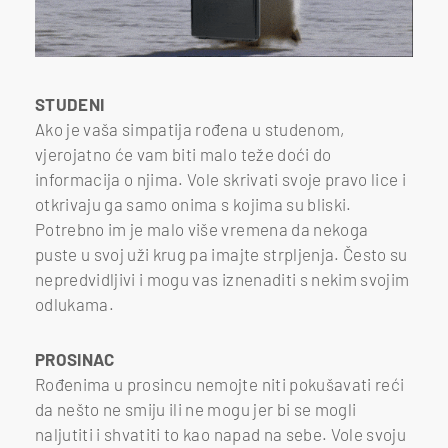
STUDENI
Ako je vaša simpatija rođena u studenom,
vjerojatno će vam biti malo teže doći do
informacija o njima. Vole skrivati svoje pravo lice i
otkrivaju ga samo onima s kojima su bliski.
Potrebno im je malo više vremena da nekoga
puste u svoj uži krug pa imajte strpljenja. Često su
nepredvidljivi i mogu vas iznenaditi s nekim svojim
odlukama.
PROSINAC
Rođenima u prosincu nemojte niti pokušavati reći
da nešto ne smiju ili ne mogu jer bi se mogli
naljutiti i shvatiti to kao napad na sebe. Vole svoju