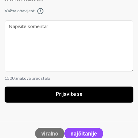
Važna obavijest
!
1500 znakova preostalo
Prijavite se
viralno
najčitanije