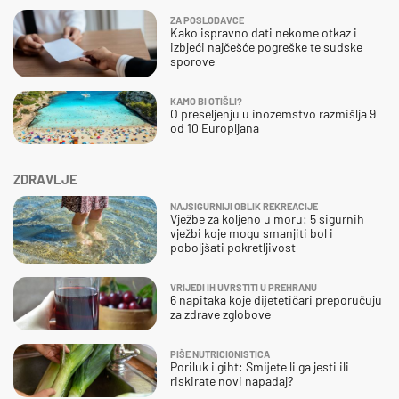
ZA POSLODAVCE
Kako ispravno dati nekome otkaz i
izbjeći najčešće pogreške te sudske
sporove
KAMO BI OTIŠLI?
O preseljenju u inozemstvo razmišlja 9
od 10 Europljana
ZDRAVLJE
NAJSIGURNIJI OBLIK REKREACIJE
Vježbe za koljeno u moru: 5 sigurnih
vježbi koje mogu smanjiti bol i
poboljšati pokretljivost
VRIJEDI IH UVRSTITI U PREHRANU
6 napitaka koje dijetetičari preporučuju
za zdrave zglobove
PIŠE NUTRICIONISTICA
Poriluk i giht: Smijete li ga jesti ili
riskirate novi napadaj?