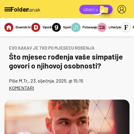
/članak
Dnevnik.hr
Vijesti
Sport
Putovanja
Lifestyle
Viralno
Miks
Kviz
Report
Sexy
EVO KAKAV JE TKO PO MJESECU ROĐENJA
Što mjesec rođenja vaše simpatije
govori o njihovoj osobnosti?
Piše
M.Tr.
, 23. siječnja. 2025. @ 15:15
KOMENTARI