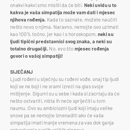
onakvi kakvi smo mislili da će biti.
Neki uvidu u to
kakva je vaša simpatija može vam dati i mjesec
njihova rođenja.
Kada to saznate, možete naučiti
nešto novo o njima. Naravno, nemojte ovo uzimati
kao 100% točno, jer kao i s horoskopom,
neki su
ljudi tipični predstavnici svog znaka, a neki su
totalno drugačiji.
No, evo što
mjesec rođenja
govori o vašoj simpatiji!
SIJEČANJ
Ljudi rođeni u siječnju su rođeni vođe, onaj tip ljudi
koji se ne boji i ne srami izreći na glas svoje
mišljenje. Sigurni su u sebe i kada si zacrtaju da će
nešto ostvariti, ništa ih neće spriječiti u tom
naumu. Ovo su ambiciozni ljudi koji imaju velike
snove pa se nemojte iznenaditi ako će vaša
simpatija imati manje vremena za vas dok ganja
ostvarivanje svojih velikih planova.