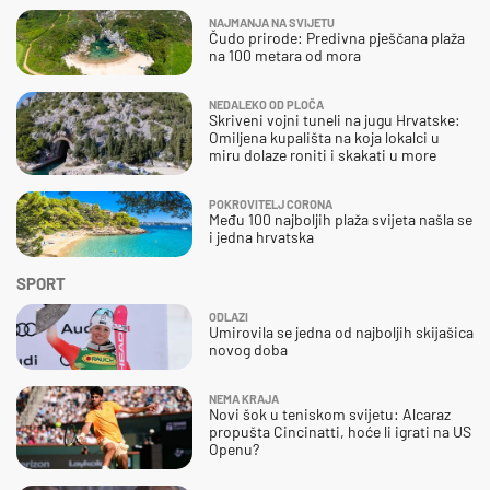
NAJMANJA NA SVIJETU
Čudo prirode: Predivna pješčana plaža
na 100 metara od mora
NEDALEKO OD PLOČA
Skriveni vojni tuneli na jugu Hrvatske:
Omiljena kupališta na koja lokalci u
miru dolaze roniti i skakati u more
POKROVITELJ CORONA
Među 100 najboljih plaža svijeta našla se
i jedna hrvatska
SPORT
ODLAZI
Umirovila se jedna od najboljih skijašica
novog doba
NEMA KRAJA
Novi šok u teniskom svijetu: Alcaraz
propušta Cincinatti, hoće li igrati na US
Openu?