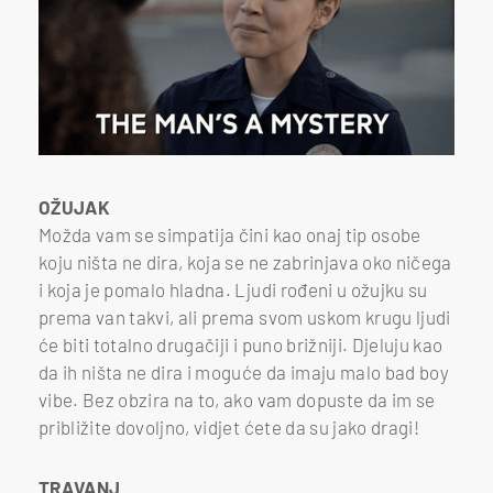
OŽUJAK
Možda vam se simpatija čini kao onaj tip osobe
koju ništa ne dira, koja se ne zabrinjava oko ničega
i koja je pomalo hladna. Ljudi rođeni u ožujku su
prema van takvi, ali prema svom uskom krugu ljudi
će biti totalno drugačiji i puno brižniji. Djeluju kao
da ih ništa ne dira i moguće da imaju malo bad boy
vibe. Bez obzira na to, ako vam dopuste da im se
približite dovoljno, vidjet ćete da su jako dragi!
TRAVANJ