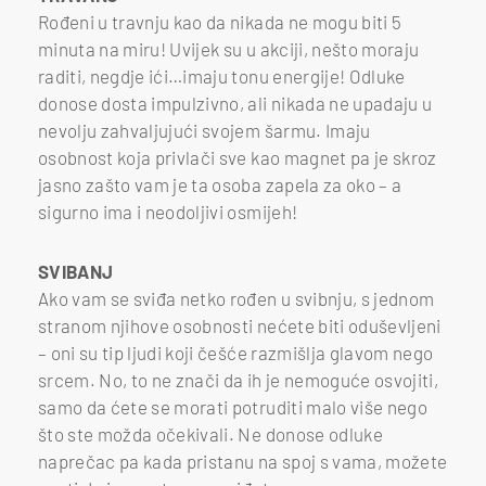
Rođeni u travnju kao da nikada ne mogu biti 5
minuta na miru! Uvijek su u akciji, nešto moraju
raditi, negdje ići…imaju tonu energije! Odluke
donose dosta impulzivno, ali nikada ne upadaju u
nevolju zahvaljujući svojem šarmu. Imaju
osobnost koja privlači sve kao magnet pa je skroz
jasno zašto vam je ta osoba zapela za oko – a
sigurno ima i neodoljivi osmijeh!
SVIBANJ
Ako vam se sviđa netko rođen u svibnju, s jednom
stranom njihove osobnosti nećete biti oduševljeni
– oni su tip ljudi koji češće razmišlja glavom nego
srcem. No, to ne znači da ih je nemoguće osvojiti,
samo da ćete se morati potruditi malo više nego
što ste možda očekivali. Ne donose odluke
naprečac pa kada pristanu na spoj s vama, možete