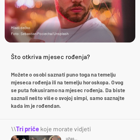
Mladi dečko
Foto: Sebastian Pociecha/Unsplash
Što otkriva mjesec rođenja?
Možete o osobi saznati puno toga na temelju
mjeseca rođenja ili na temelju horoskopa. Ovog
se puta fokusiramo na mjesec rođenja. Da biste
saznali nešto više o svojoj simpi, samo saznajte
kada im je rođendan.
\\
Tri priče
koje morate vidjeti
UŽAS…