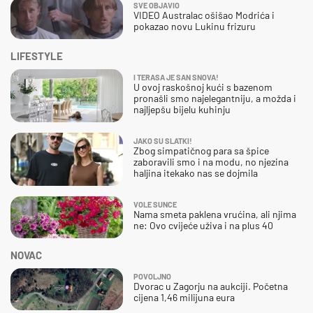
SVE OBJAVIO
VIDEO Australac ošišao Modrića i
pokazao novu Lukinu frizuru
LIFESTYLE
I TERASA JE SAN SNOVA!
U ovoj raskošnoj kući s bazenom
pronašli smo najelegantniju, a možda i
najljepšu bijelu kuhinju
JAKO SU SLATKI!
Zbog simpatičnog para sa špice
zaboravili smo i na modu, no njezina
haljina itekako nas se dojmila
VOLE SUNCE
Nama smeta paklena vrućina, ali njima
ne: Ovo cvijeće uživa i na plus 40
NOVAC
POVOLJNO
Dvorac u Zagorju na aukciji. Početna
cijena 1,46 milijuna eura