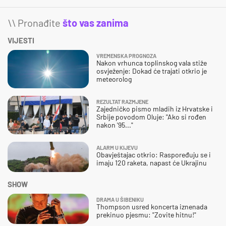
\\ Pronađite
što vas zanima
VIJESTI
VREMENSKA PROGNOZA
Nakon vrhunca toplinskog vala stiže
osvježenje: Dokad će trajati otkrio je
meteorolog
REZULTAT RAZMJENE
Zajedničko pismo mladih iz Hrvatske i
Srbije povodom Oluje: "Ako si rođen
nakon '95..."
ALARM U KIJEVU
Obavještajac otkrio: Raspoređuju se i
imaju 120 raketa, napast će Ukrajinu
SHOW
DRAMA U ŠIBENIKU
Thompson usred koncerta iznenada
prekinuo pjesmu: "Zovite hitnu!"