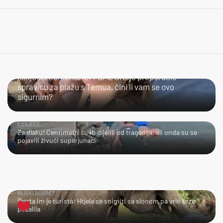
ŠTO KAŽETE?
Isključio komentare: Par iz Srbije preporučio
spravicu za plažu s Temua, čini li vam se ovo
sigurnim?
ČOVJEČE…
Za dlaku! Centimetri su ih dijelili od tragedija, ali onda su se
pojavili živući superjunaci
BLISKI SUSRET
Dosta im je turista: Htjela se snimiti sa slonom pa vrlo brzo
požalila