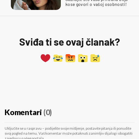
kose govori o vašoj osobnosti!
Sviđa ti se ovaj članak?
Komentari
(0)
Uključite se u raspravu – podijelite svoje mišljenje, postavite pitanja ili ponudite
svoj pogled na temu. Vaš komentar može potaknuti zanimljiv dijalog i obogatiti
zajednicu našeg portala.