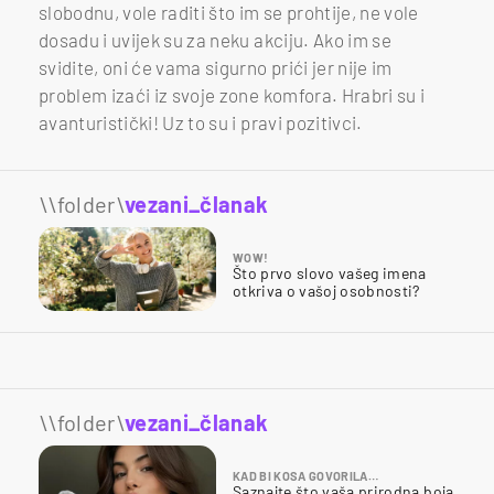
slobodnu, vole raditi što im se prohtije, ne vole
dosadu i uvijek su za neku akciju. Ako im se
svidite, oni će vama sigurno prići jer nije im
problem izaći iz svoje zone komfora. Hrabri su i
avanturistički! Uz to su i pravi pozitivci.
\\folder\
vezani_članak
WOW!
Što prvo slovo vašeg imena
otkriva o vašoj osobnosti?
\\folder\
vezani_članak
KAD BI KOSA GOVORILA…
Saznajte što vaša prirodna boja