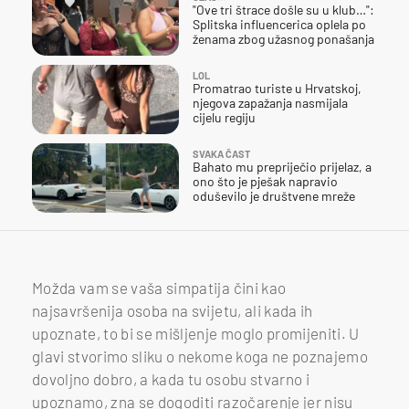
"Ove tri štrace došle su u klub…":
Splitska influencerica oplela po
ženama zbog užasnog ponašanja
LOL
Promatrao turiste u Hrvatskoj,
njegova zapažanja nasmijala
cijelu regiju
SVAKA ČAST
Bahato mu prepriječio prijelaz, a
ono što je pješak napravio
oduševilo je društvene mreže
Možda vam se vaša simpatija čini kao
najsavršenija osoba na svijetu, ali kada ih
upoznate, to bi se mišljenje moglo promijeniti. U
glavi stvorimo sliku o nekome koga ne poznajemo
dovoljno dobro, a kada tu osobu stvarno i
upoznamo, zna se dogoditi razočarenje jer nisu