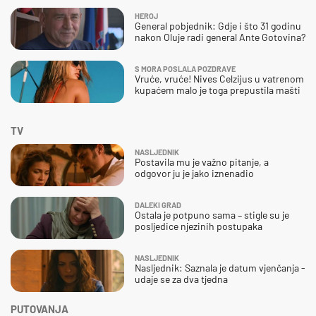
HEROJ
General pobjednik: Gdje i što 31 godinu
nakon Oluje radi general Ante Gotovina?
S MORA POSLALA POZDRAVE
Vruće, vruće! Nives Celzijus u vatrenom
kupaćem malo je toga prepustila mašti
TV
NASLJEDNIK
Postavila mu je važno pitanje, a
odgovor ju je jako iznenadio
DALEKI GRAD
Ostala je potpuno sama – stigle su je
posljedice njezinih postupaka
NASLJEDNIK
Nasljednik: Saznala je datum vjenčanja -
udaje se za dva tjedna
PUTOVANJA