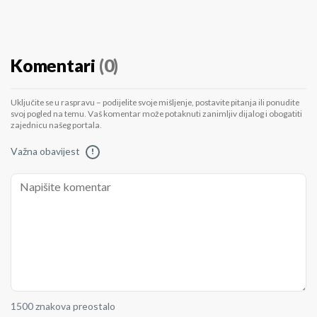
Komentari
(0)
Uključite se u raspravu – podijelite svoje mišljenje, postavite pitanja ili ponudite
svoj pogled na temu. Vaš komentar može potaknuti zanimljiv dijalog i obogatiti
zajednicu našeg portala.
Važna obavijest
!
1500 znakova preostalo