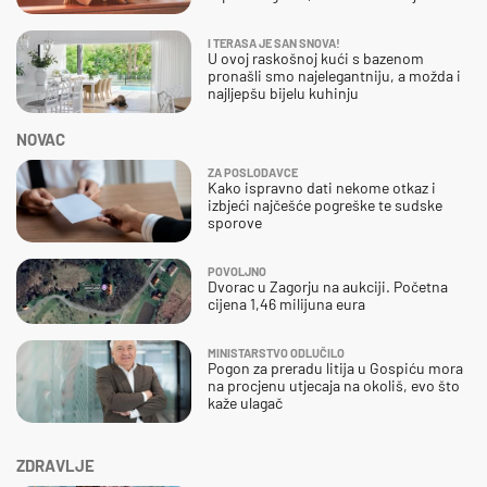
I TERASA JE SAN SNOVA!
U ovoj raskošnoj kući s bazenom
pronašli smo najelegantniju, a možda i
najljepšu bijelu kuhinju
NOVAC
ZA POSLODAVCE
Kako ispravno dati nekome otkaz i
izbjeći najčešće pogreške te sudske
sporove
POVOLJNO
Dvorac u Zagorju na aukciji. Početna
cijena 1,46 milijuna eura
MINISTARSTVO ODLUČILO
Pogon za preradu litija u Gospiću mora
na procjenu utjecaja na okoliš, evo što
kaže ulagač
ZDRAVLJE