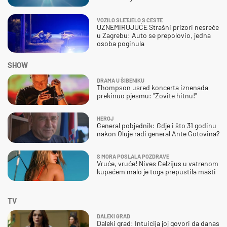
VOZILO SLETJELO S CESTE
UZNEMIRUJUĆE Strašni prizori nesreće
u Zagrebu: Auto se prepolovio, jedna
osoba poginula
SHOW
DRAMA U ŠIBENIKU
Thompson usred koncerta iznenada
prekinuo pjesmu: "Zovite hitnu!"
HEROJ
General pobjednik: Gdje i što 31 godinu
nakon Oluje radi general Ante Gotovina?
S MORA POSLALA POZDRAVE
Vruće, vruće! Nives Celzijus u vatrenom
kupaćem malo je toga prepustila mašti
TV
DALEKI GRAD
Daleki grad: Intuicija joj govori da danas