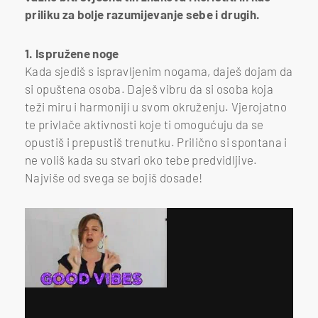
priliku za bolje razumijevanje sebe i drugih.
1. Ispružene noge
Kada sjediš s ispravljenim nogama, daješ dojam da
si opuštena osoba. Daješ vibru da si osoba koja
teži miru i harmoniji u svom okruženju. Vjerojatno
te privlače aktivnosti koje ti omogućuju da se
opustiš i prepustiš trenutku. Prilično si spontana i
ne voliš kada su stvari oko tebe predvidljive.
Najviše od svega se bojiš dosade!