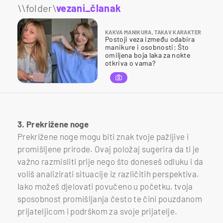
\\folder\
vezani_članak
KAKVA MANIKURA, TAKAV KARAKTER
Postoji veza između odabira
manikure i osobnosti: Što
omiljena boja laka za nokte
otkriva o vama?
3. Prekrižene noge
Prekrižene noge mogu biti znak tvoje pažljive i
promišljene prirode. Ovaj položaj sugerira da ti je
važno razmisliti prije nego što doneseš odluku i da
voliš analizirati situacije iz različitih perspektiva.
Iako možeš djelovati povučeno u početku, tvoja
sposobnost promišljanja često te čini pouzdanom
prijateljicom i podrškom za svoje prijatelje.