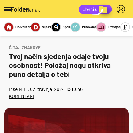
/članak
Dnevnik.hr
Vijesti
Sport
Putovanja
Lifestyle
Viralno
Miks
Kviz
Report
Sexy
ČITAJ ZNAKOVE
Tvoj način sjedenja odaje tvoju
osobnost! Položaj nogu otkriva
puno detalja o tebi
Piše
N. L.
, 02. travnja. 2024. @ 10:46
KOMENTARI