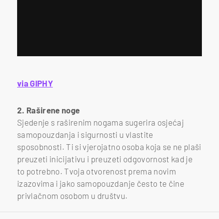
via GIPHY
2. Raširene noge
Sjedenje s raširenim nogama sugerira osjećaj
samopouzdanja i sigurnosti u vlastite
sposobnosti. Ti si vjerojatno osoba koja se ne plaši
preuzeti inicijativu i preuzeti odgovornost kad je
to potrebno. Tvoja otvorenost prema novim
izazovima i jako samopouzdanje često te čine
privlačnom osobom u društvu.