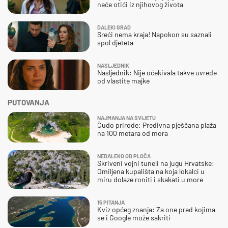
neće otići iz njihovog života
DALEKI GRAD
Sreći nema kraja! Napokon su saznali
spol djeteta
NASLJEDNIK
Nasljednik: Nije očekivala takve uvrede
od vlastite majke
PUTOVANJA
NAJMANJA NA SVIJETU
Čudo prirode: Predivna pješčana plaža
na 100 metara od mora
NEDALEKO OD PLOČA
Skriveni vojni tuneli na jugu Hrvatske:
Omiljena kupališta na koja lokalci u
miru dolaze roniti i skakati u more
15 PITANJA
Kviz općeg znanja: Za one pred kojima
se i Google može sakriti