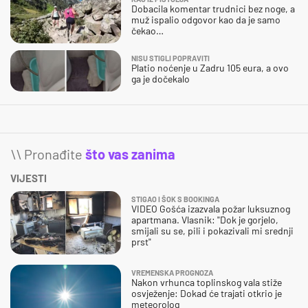
Dobacila komentar trudnici bez noge, a
muž ispalio odgovor kao da je samo
čekao…
NISU STIGLI POPRAVITI
Platio noćenje u Zadru 105 eura, a ovo
ga je dočekalo
\\ Pronađite
što vas zanima
VIJESTI
STIGAO I ŠOK S BOOKINGA
VIDEO Gošća izazvala požar luksuznog
apartmana. Vlasnik: "Dok je gorjelo,
smijali su se, pili i pokazivali mi srednji
prst"
VREMENSKA PROGNOZA
Nakon vrhunca toplinskog vala stiže
osvježenje: Dokad će trajati otkrio je
meteorolog