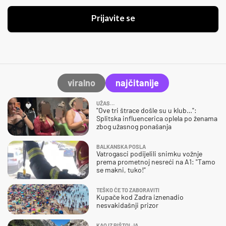
Prijavite se
viralno
najčitanije
UŽAS…
"Ove tri štrace došle su u klub…":
Splitska influencerica oplela po ženama
zbog užasnog ponašanja
BALKANSKA POSLA
Vatrogasci podijelili snimku vožnje
prema prometnoj nesreći na A1: "Tamo
se makni, tuko!"
TEŠKO ĆE TO ZABORAVITI
Kupače kod Zadra iznenadio
nesvakidašnji prizor
KAO IZ PIŠTOLJA