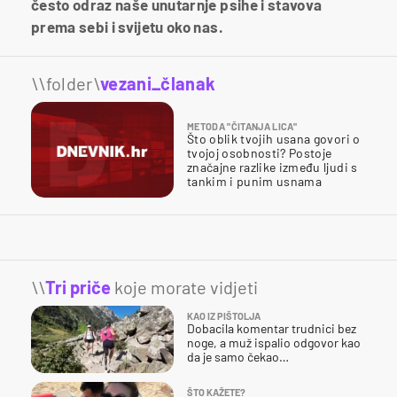
često odraz naše unutarnje psihe i stavova
prema sebi i svijetu oko nas.
\\folder\
vezani_članak
METODA "ČITANJA LICA"
Što oblik tvojih usana govori o
tvojoj osobnosti? Postoje
značajne razlike između ljudi s
tankim i punim usnama
\\
Tri priče
koje morate vidjeti
KAO IZ PIŠTOLJA
Dobacila komentar trudnici bez
noge, a muž ispalio odgovor kao
da je samo čekao…
ŠTO KAŽETE?