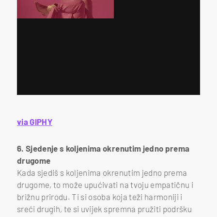
via GIPHY
6. Sjedenje s koljenima okrenutim jedno prema
drugome
Kada sjediš s koljenima okrenutim jedno prema
drugome, to može upućivati na tvoju empatičnu i
brižnu prirodu. Ti si osoba koja teži harmoniji i
sreći drugih, te si uvijek spremna pružiti podršku