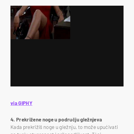
via GIPHY
4. Prekrižene noge u području gležnjeva
Kada prekrižiš noge u gležnju, to može upućivati