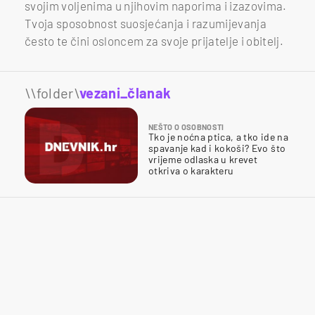
svojim voljenima u njihovim naporima i izazovima.
Tvoja sposobnost suosjećanja i razumijevanja
često te čini osloncem za svoje prijatelje i obitelj.
\\folder\
vezani_članak
NEŠTO O OSOBNOSTI
Tko je noćna ptica, a tko ide na
spavanje kad i kokoši? Evo što
vrijeme odlaska u krevet
otkriva o karakteru