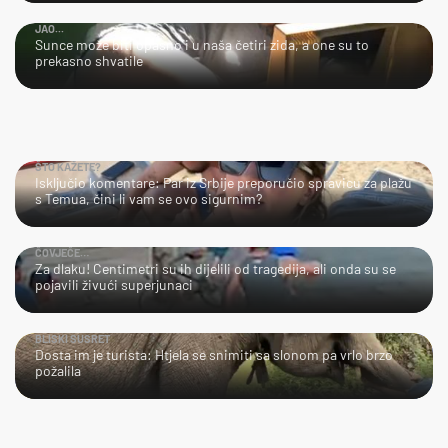
JAO...
Sunce može biti opasno i u naša četiri zida, a one su to
prekasno shvatile
ŠTO KAŽETE?
Isključio komentare: Par iz Srbije preporučio spravicu za plažu
s Temua, čini li vam se ovo sigurnim?
ČOVJEČE…
Za dlaku! Centimetri su ih dijelili od tragedija, ali onda su se
pojavili živući superjunaci
BLISKI SUSRET
Dosta im je turista: Htjela se snimiti sa slonom pa vrlo brzo
požalila