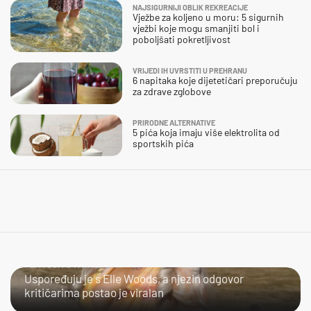
NAJSIGURNIJI OBLIK REKREACIJE
Vježbe za koljeno u moru: 5 sigurnih
vježbi koje mogu smanjiti bol i
poboljšati pokretljivost
VRIJEDI IH UVRSTITI U PREHRANU
6 napitaka koje dijetetičari preporučuju
za zdrave zglobove
PRIRODNE ALTERNATIVE
5 pića koja imaju više elektrolita od
sportskih pića
PLAVUŠA S FAKULTETA
Uspoređuju je s Elle Woods, a njezin odgovor
kritičarima postao je viralan