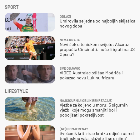
SPORT
ODLAZI
Umirovila se jedna od najboljih skijašica
novog doba
NEMA KRAJA
Novi šok u teniskom svijetu: Alcaraz
propušta Cincinatti, hoće li igrati na US
Openu?
SVE OBJAVIO
VIDEO Australac ošišao Modrića i
pokazao novu Lukinu frizuru
LIFESTYLE
NAJSIGURNIJI OBLIK REKREACIJE
Vježbe za koljeno u moru: 5 sigurnih
vježbi koje mogu smanjiti bol i
poboljšati pokretljivost
(NE)PRIMJERENA?
Svećenik kritizirao kratku odjeću usred
toplinskog vala, slažete li se s njim?