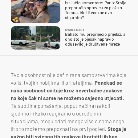
Isključio komentare: Par iz Srbije
preporučio spravicu za plažu s
Temua, čini li vam se ovo
sigurnim?
SVAKA ČAST
Bahato mu prepriječio prijelaz, a
ono što je pješak napravio
oduševilo je društvene mreže
Tvoja osobnost nije definirana samo stvarima koje
voliš, tvojim hobijima ili prijateljima.
Ponekad se
naša osobnost očituje kroz neverbalne znakove
na koje čak ni same ne možemo svjesno utjecati.
Ta suptilna ponašanja, poput načina na koji
sjedimo ili kako reagiramo u određenim
situacijama, mogu odati mnogo više o nama nego
što to možemo prepoznati na prvi pogled.
Stoga je
važno biti svjesna tih znakova i koristiti ih kao