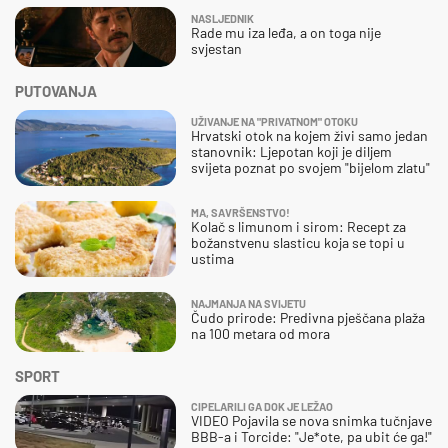
NASLJEDNIK
Rade mu iza leđa, a on toga nije
svjestan
PUTOVANJA
UŽIVANJE NA "PRIVATNOM" OTOKU
Hrvatski otok na kojem živi samo jedan
stanovnik: Ljepotan koji je diljem
svijeta poznat po svojem "bijelom zlatu"
MA, SAVRŠENSTVO!
Kolač s limunom i sirom: Recept za
božanstvenu slasticu koja se topi u
ustima
NAJMANJA NA SVIJETU
Čudo prirode: Predivna pješčana plaža
na 100 metara od mora
SPORT
CIPELARILI GA DOK JE LEŽAO
VIDEO Pojavila se nova snimka tučnjave
BBB-a i Torcide: "Je*ote, pa ubit će ga!"