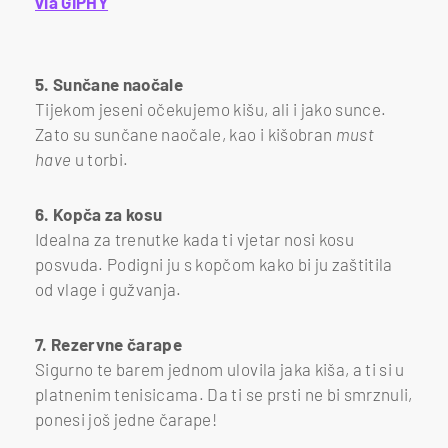
via GIPHY
5. Sunčane naočale
Tijekom jeseni očekujemo kišu, ali i jako sunce.
Zato su sunčane naočale, kao i kišobran
must
have
u torbi.
6. Kopča za kosu
Idealna za trenutke kada ti vjetar nosi kosu
posvuda. Podigni ju s kopčom kako bi ju zaštitila
od vlage i gužvanja.
7. Rezervne čarape
Sigurno te barem jednom ulovila jaka kiša, a ti si u
platnenim tenisicama. Da ti se prsti ne bi smrznuli,
ponesi još jedne čarape!