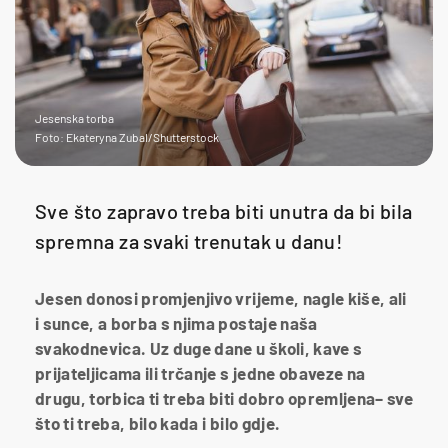
Jesenska torba
Foto: Ekateryna Zubal/Shutterstock
Sve što zapravo treba biti unutra da bi bila
spremna za svaki trenutak u danu!
Jesen donosi promjenjivo vrijeme, nagle kiše, ali
i sunce, a borba s njima postaje naša
svakodnevica. Uz duge dane u školi, kave s
prijateljicama ili trčanje s jedne obaveze na
drugu, torbica ti treba biti dobro opremljena– sve
što ti treba, bilo kada i bilo gdje.