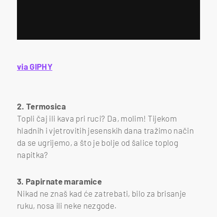
via GIPHY
2. Termosica
Topli čaj ili kava pri ruci? Da, molim! Tijekom
hladnih i vjetrovitih jesenskih dana tražimo način
da se ugrijemo, a što je bolje od šalice toplog
napitka?
3. Papirnate maramice
Nikad ne znaš kad će zatrebati, bilo za brisanje
ruku, nosa ili neke nezgode.