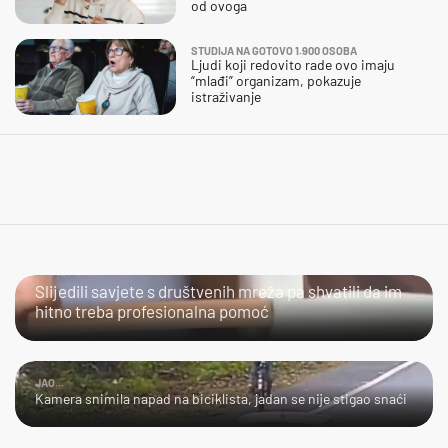
od ovoga
STUDIJA NA GOTOVO 1.900 OSOBA
Ljudi koji redovito rade ovo imaju
“mlađi” organizam, pokazuje
istraživanje
URADI SAM?
Slijedili savjete s društvenih mreža pa shvatili da im
hitno treba profesionalna pomoć
JAO...
Kamera snimila napad na biciklista, jadan se nije stigao snaći