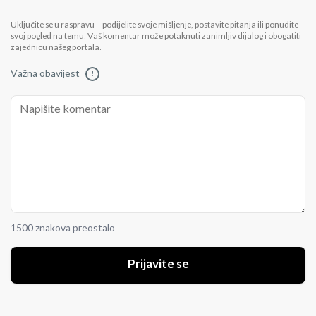
Uključite se u raspravu – podijelite svoje mišljenje, postavite pitanja ili ponudite
svoj pogled na temu. Vaš komentar može potaknuti zanimljiv dijalog i obogatiti
zajednicu našeg portala.
Važna obavijest
!
1500 znakova preostalo
Prijavite se