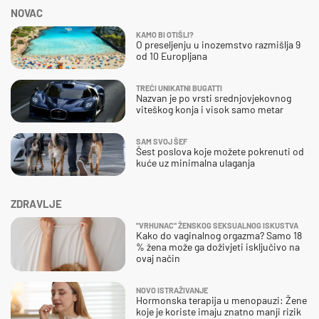
NOVAC
KAMO BI OTIŠLI?
O preseljenju u inozemstvo razmišlja 9
od 10 Europljana
TREĆI UNIKATNI BUGATTI
Nazvan je po vrsti srednjovjekovnog
viteškog konja i visok samo metar
SAM SVOJ ŠEF
Šest poslova koje možete pokrenuti od
kuće uz minimalna ulaganja
ZDRAVLJE
"VRHUNAC" ŽENSKOG SEKSUALNOG ISKUSTVA
Kako do vaginalnog orgazma? Samo 18
% žena može ga doživjeti isključivo na
ovaj način
NOVO ISTRAŽIVANJE
Hormonska terapija u menopauzi: Žene
koje je koriste imaju znatno manji rizik