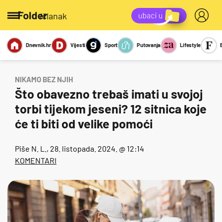
/članak
Dnevnik.hr
Vijesti
Sport
Putovanja
Lifestyle
Viralno
Miks
Kviz
Report
Sexy
NIKAMO BEZ NJIH
Što obavezno trebaš imati u svojoj
torbi tijekom jeseni? 12 sitnica koje
će ti biti od velike pomoći
Piše
N. L.
, 28. listopada. 2024. @ 12:14
KOMENTARI