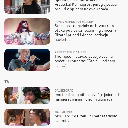
Hrvatska! Kći neprežaljenog pjevača
projurila špicom na dva kotača
PONOVNO POD POVEĆALOM
Što se sve događalo na hrvatskom
otoku pod osramoćenim glumcem?
Bizarni prizori i danas izazivaju
nevjericu
PRED 20 TISUĆA LJUDI
Thompson izazvao ovacije već na
početku koncerta: "Što ću kad sam
slab..."
TV
DALEKI GRAD
Ima tek šest godina, a već je jedan od
najnagrađivanijih dječjih glumaca
NASLJEDNIK
ANKETA: Koju ženu bi Serhat trebao
izabrati?