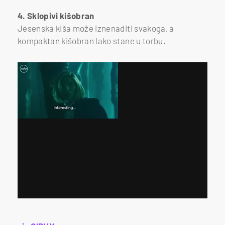
4. Sklopivi kišobran
Jesenska kiša može iznenaditi svakoga, a
kompaktan kišobran lako stane u torbu.