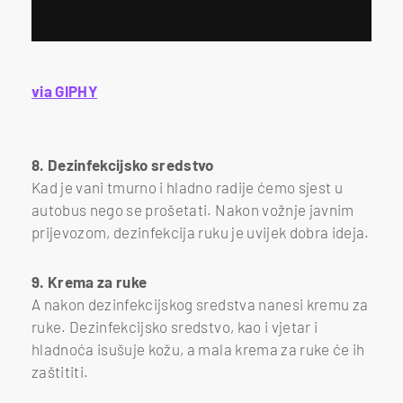
via GIPHY
8. Dezinfekcijsko sredstvo
Kad je vani tmurno i hladno radije ćemo sjest u
autobus nego se prošetati. Nakon vožnje javnim
prijevozom, dezinfekcija ruku je uvijek dobra ideja.
9. Krema za ruke
A nakon dezinfekcijskog sredstva nanesi kremu za
ruke. Dezinfekcijsko sredstvo, kao i vjetar i
hladnoća isušuje kožu, a mala krema za ruke će ih
zaštititi.