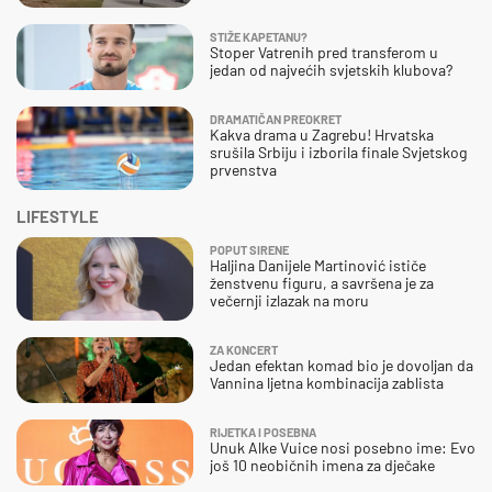
STIŽE KAPETANU?
Stoper Vatrenih pred transferom u
jedan od najvećih svjetskih klubova?
DRAMATIČAN PREOKRET
Kakva drama u Zagrebu! Hrvatska
srušila Srbiju i izborila finale Svjetskog
prvenstva
LIFESTYLE
POPUT SIRENE
Haljina Danijele Martinović ističe
ženstvenu figuru, a savršena je za
večernji izlazak na moru
ZA KONCERT
Jedan efektan komad bio je dovoljan da
Vannina ljetna kombinacija zablista
RIJETKA I POSEBNA
Unuk Alke Vuice nosi posebno ime: Evo
još 10 neobičnih imena za dječake