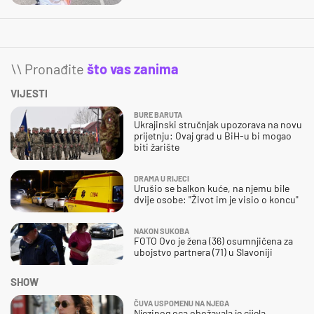
\\ Pronađite
što vas zanima
VIJESTI
BURE BARUTA
Ukrajinski stručnjak upozorava na novu
prijetnju: Ovaj grad u BiH-u bi mogao
biti žarište
DRAMA U RIJECI
Urušio se balkon kuće, na njemu bile
dvije osobe: "Život im je visio o koncu"
NAKON SUKOBA
FOTO Ovo je žena (36) osumnjičena za
ubojstvo partnera (71) u Slavoniji
SHOW
ČUVA USPOMENU NA NJEGA
Njezinog oca obožavala je cijela