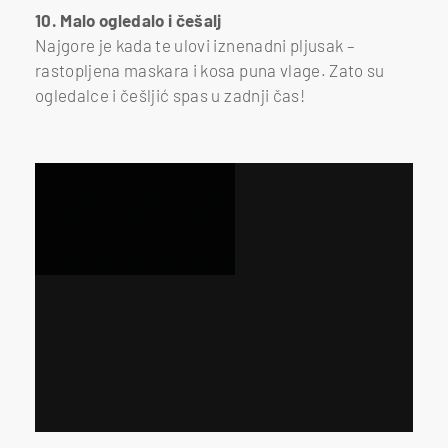
10. Malo ogledalo i češalj
Najgore je kada te ulovi iznenadni pljusak –
rastopljena maskara i kosa puna vlage. Zato su
ogledalce i češljić spas u zadnji čas!