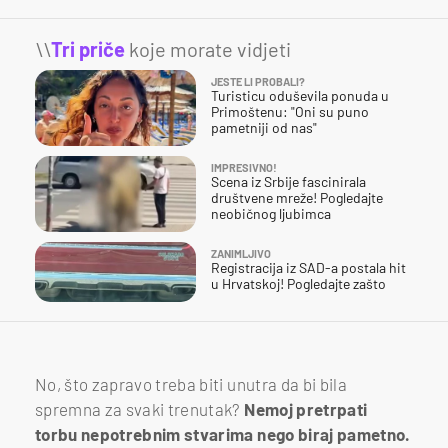
\\
Tri priče
koje morate vidjeti
JESTE LI PROBALI?
Turisticu oduševila ponuda u
Primoštenu: "Oni su puno
pametniji od nas"
IMPRESIVNO!
Scena iz Srbije fascinirala
društvene mreže! Pogledajte
neobičnog ljubimca
ZANIMLJIVO
Registracija iz SAD-a postala hit
u Hrvatskoj! Pogledajte zašto
No, što zapravo treba biti unutra da bi bila
spremna za svaki trenutak?
Nemoj pretrpati
torbu nepotrebnim stvarima nego biraj pametno.