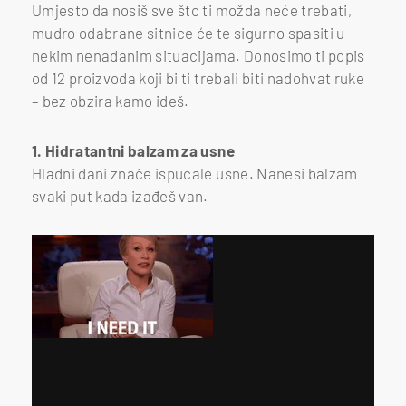
Umjesto da nosiš sve što ti možda neće trebati,
mudro odabrane sitnice će te sigurno spasiti u
nekim nenadanim situacijama. Donosimo ti popis
od 12 proizvoda koji bi ti trebali biti nadohvat ruke
– bez obzira kamo ideš.
1. Hidratantni balzam za usne
Hladni dani znače ispucale usne. Nanesi balzam
svaki put kada izađeš van.