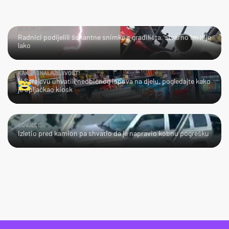
NIJE IM LAKO
Radnici podijelili šokantne snimke s gradilišta, stvarno im nije
lako
KAKVA SNALAŽLJIVOST!
U Sarajevu uhvatili neobičnog lopova na djelu, pogledajte kako
je opljačkao kiosk
ČOVJEČE...
Izletio pred kamion pa shvatio da je napravio kobnu pogrešku