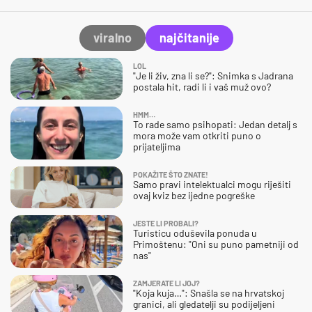
viralno
najčitanije
LOL
"Je li živ, zna li se?": Snimka s Jadrana
postala hit, radi li i vaš muž ovo?
HMM…
To rade samo psihopati: Jedan detalj s
mora može vam otkriti puno o
prijateljima
POKAŽITE ŠTO ZNATE!
Samo pravi intelektualci mogu riješiti
ovaj kviz bez ijedne pogreške
JESTE LI PROBALI?
Turisticu oduševila ponuda u
Primoštenu: "Oni su puno pametniji od
nas"
ZAMJERATE LI JOJ?
"Koja kuja…": Snašla se na hrvatskoj
granici, ali gledatelji su podijeljeni