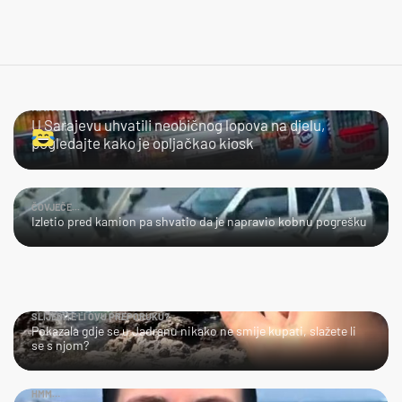
KAKVA SNALAŽLJIVOST!
U Sarajevu uhvatili neobičnog lopova na djelu,
pogledajte kako je opljačkao kiosk
ČOVJEČE...
Izletio pred kamion pa shvatio da je napravio kobnu pogrešku
SLIJEDITE LI OVU PREPORUKU?
Pokazala gdje se u Jadranu nikako ne smije kupati, slažete li
se s njom?
HMM…