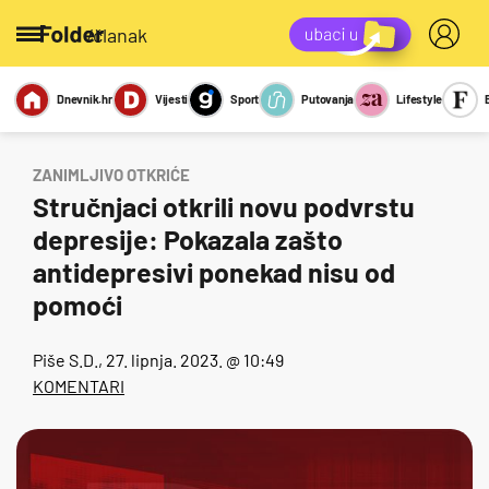
/članak
Dnevnik.hr
Vijesti
Sport
Putovanja
Lifestyle
Viralno
Miks
Kviz
Report
Sexy
ZANIMLJIVO OTKRIĆE
Stručnjaci otkrili novu podvrstu
depresije: Pokazala zašto
antidepresivi ponekad nisu od
pomoći
Piše
S.D.
, 27. lipnja. 2023. @ 10:49
KOMENTARI