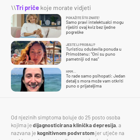
\\
Tri priče
koje morate vidjeti
POKAŽITE ŠTO ZNATE!
Samo pravi intelektualci mogu
riješiti ovaj kviz bez ijedne
pogreške
JESTE LI PROBALI?
Turisticu oduševila ponuda u
Primoštenu: "Oni su puno
pametniji od nas"
HMM…
To rade samo psihopati: Jedan
detalj s mora može vam otkriti
puno o prijateljima
Od njezinih simptoma boluje do 25 posto osoba
kojima je
dijagnosticirana klinička depresija
, a
nazvana je
kognitivnom podvrstom
jer utječe na