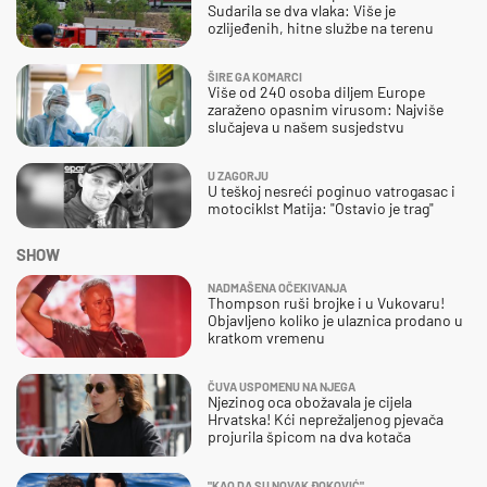
Sudarila se dva vlaka: Više je
ozlijeđenih, hitne službe na terenu
ŠIRE GA KOMARCI
Više od 240 osoba diljem Europe
zaraženo opasnim virusom: Najviše
slučajeva u našem susjedstvu
U ZAGORJU
U teškoj nesreći poginuo vatrogasac i
motociklst Matija: "Ostavio je trag"
SHOW
NADMAŠENA OČEKIVANJA
Thompson ruši brojke i u Vukovaru!
Objavljeno koliko je ulaznica prodano u
kratkom vremenu
ČUVA USPOMENU NA NJEGA
Njezinog oca obožavala je cijela
Hrvatska! Kći neprežaljenog pjevača
projurila špicom na dva kotača
"KAO DA SU NOVAK ĐOKOVIĆ"