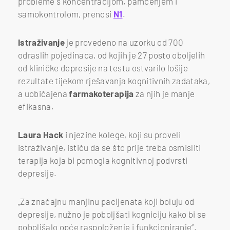
probleme s koncentracijom, pamćenjem i
samokontrolom, prenosi
N1
.
Istraživanje
je provedeno na uzorku od 700
odraslih pojedinaca, od kojih je 27 posto oboljelih
od kliničke depresije na testu ostvarilo lošije
rezultate tijekom rješavanja kognitivnih zadataka,
a uobičajena
farmakoterapija
za njih je manje
efikasna.
Laura Hack
i njezine kolege, koji su proveli
istraživanje, ističu da se što prije treba osmisliti
terapija koja bi pomogla kognitivnoj podvrsti
depresije.
„Za značajnu manjinu pacijenata koji boluju od
depresije, nužno je poboljšati kogniciju kako bi se
poboljšalo opće raspoloženje i funkcioniranje“,