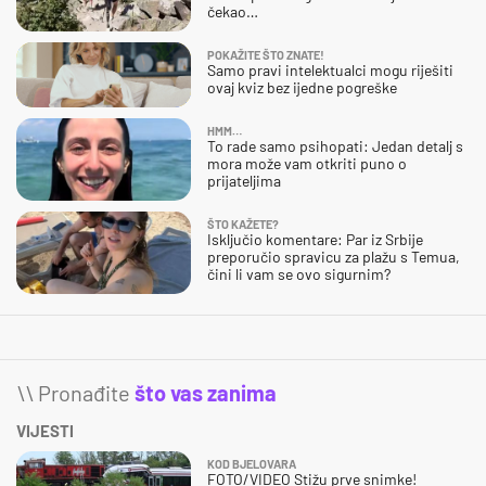
čekao…
POKAŽITE ŠTO ZNATE!
Samo pravi intelektualci mogu riješiti
ovaj kviz bez ijedne pogreške
HMM…
To rade samo psihopati: Jedan detalj s
mora može vam otkriti puno o
prijateljima
ŠTO KAŽETE?
Isključio komentare: Par iz Srbije
preporučio spravicu za plažu s Temua,
čini li vam se ovo sigurnim?
\\ Pronađite
što vas zanima
VIJESTI
KOD BJELOVARA
FOTO/VIDEO Stižu prve snimke!