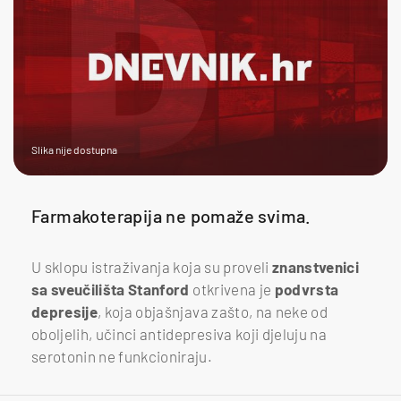
Slika nije dostupna
Farmakoterapija ne pomaže svima.
U sklopu
istraživanja koja su proveli
znanstvenici
sa sveučilišta Stanford
otkrivena je
podvrsta
depresije
, koja objašnjava zašto, na neke od
oboljelih, učinci antidepresiva koji djeluju na
serotonin ne funkcioniraju.