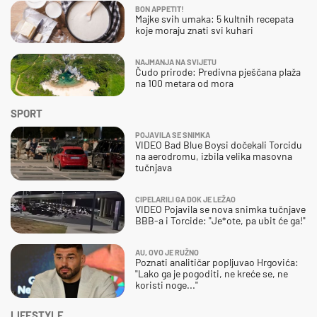
BON APPETIT!
Majke svih umaka: 5 kultnih recepata
koje moraju znati svi kuhari
NAJMANJA NA SVIJETU
Čudo prirode: Predivna pješčana plaža
na 100 metara od mora
SPORT
POJAVILA SE SNIMKA
VIDEO Bad Blue Boysi dočekali Torcidu
na aerodromu, izbila velika masovna
tučnjava
CIPELARILI GA DOK JE LEŽAO
VIDEO Pojavila se nova snimka tučnjave
BBB-a i Torcide: "Je*ote, pa ubit će ga!"
AU, OVO JE RUŽNO
Poznati analitičar popljuvao Hrgovića:
"Lako ga je pogoditi, ne kreće se, ne
koristi noge..."
LIFESTYLE