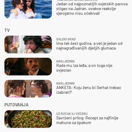
Jedan od najpoznatijih svjetskih parova
stigao na Jadran, ovakve reakcije
vjerojatno nisu očekivali
TV
DALEKI GRAD
Ima tek šest godina, a već je jedan od
najnagrađivanijih dječjih glumaca
NASLJEDNIK
Rade mu iza leđa, a on toga nije
svjestan
NASLJEDNIK
ANKETA: Koju ženu bi Serhat trebao
izabrati?
PUTOVANJA
UZ RUČAK ILI VEČERU
Savršeni prilog: Recept za najfinije
mahune sa špekom