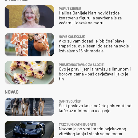
POPUT SIRENE
Haljina Danijele Martinović ističe
ženstvenu figuru, a savršena je za
večernji izlazak na moru
NOVE KOLEKCIJE
Ako su vam dosadile “obične” plave
traperice, ove jeseni dolazite na svoje -
izdvajamo 15 hit modela
PREJEDNOSTAVNO ZA SLOŽITI
Ovo je pravi ljetni tiramisu s limunom i
borovnicama – baš osvježava i jako je
fin
NOVAC
SAM SVOJ ŠEF
Šest poslova koje možete pokrenuti od
kuće uz minimalna ulaganja
TREĆI UNIKATNI BUGATTI
Nazvan je po vrsti srednjovjekovnog
viteškog konja i visok samo metar