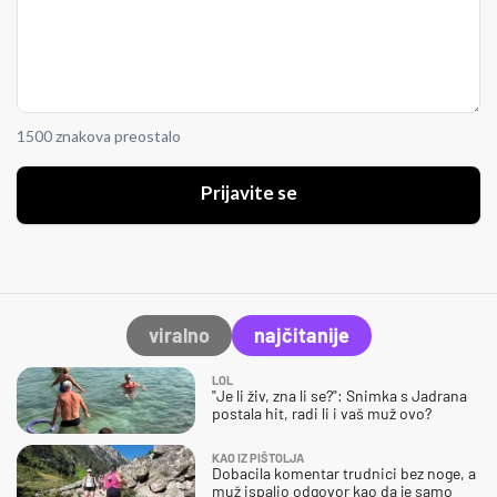
1500 znakova preostalo
Prijavite se
viralno
najčitanije
LOL
"Je li živ, zna li se?": Snimka s Jadrana
postala hit, radi li i vaš muž ovo?
KAO IZ PIŠTOLJA
Dobacila komentar trudnici bez noge, a
muž ispalio odgovor kao da je samo