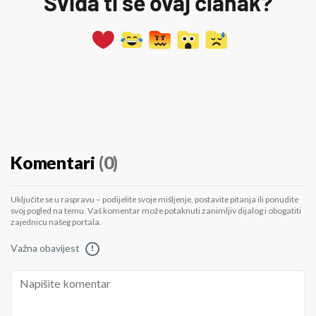
Sviđa ti se ovaj članak?
Komentari
(0)
Uključite se u raspravu – podijelite svoje mišljenje, postavite pitanja ili ponudite
svoj pogled na temu. Vaš komentar može potaknuti zanimljiv dijalog i obogatiti
zajednicu našeg portala.
Važna obavijest
!