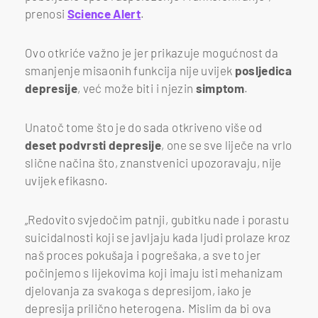
prenosi
Science Alert
.
Ovo otkriće važno je jer prikazuje mogućnost da
smanjenje misaonih funkcija nije uvijek
posljedica
depresije
, već može biti i njezin
simptom
.
Unatoč tome što je do sada otkriveno više od
deset podvrsti depresije
, one se sve liječe na vrlo
slične načina što, znanstvenici upozoravaju, nije
uvijek efikasno.
„Redovito svjedočim patnji, gubitku nade i porastu
suicidalnosti koji se javljaju kada ljudi prolaze kroz
naš proces pokušaja i pogrešaka, a sve to jer
počinjemo s lijekovima koji imaju isti mehanizam
djelovanja za svakoga s depresijom, iako je
depresija prilično heterogena. Mislim da bi ova