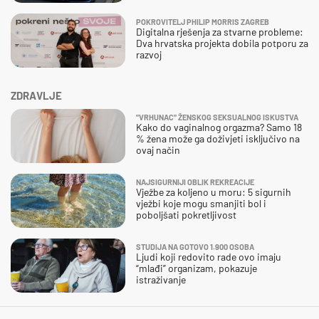
POKROVITELJ PHILIP MORRIS ZAGREB
Digitalna rješenja za stvarne probleme:
Dva hrvatska projekta dobila potporu za
razvoj
ZDRAVLJE
"VRHUNAC" ŽENSKOG SEKSUALNOG ISKUSTVA
Kako do vaginalnog orgazma? Samo 18
% žena može ga doživjeti isključivo na
ovaj način
NAJSIGURNIJI OBLIK REKREACIJE
Vježbe za koljeno u moru: 5 sigurnih
vježbi koje mogu smanjiti bol i
poboljšati pokretljivost
STUDIJA NA GOTOVO 1.900 OSOBA
Ljudi koji redovito rade ovo imaju
“mlađi” organizam, pokazuje
istraživanje