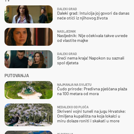
DALEKI GRAD
Daleki grad: Intuicija joj govori da danas
neće otići iz njihovog života
NASLJEDNIK
Nasljednik: Nije očekivala takve uvrede
od vlastite majke
DALEKI GRAD
Sreći nema kraja! Napokon su saznali
spol djeteta
PUTOVANJA
NAJMANJA NA SVIJETU
Čudo prirode: Predivna pješčana plaža
na 100 metara od mora
NEDALEKO OD PLOČA
Skriveni vojni tuneli na jugu Hrvatske:
Omiljena kupališta na koja lokalci u
miru dolaze roniti i skakati u more