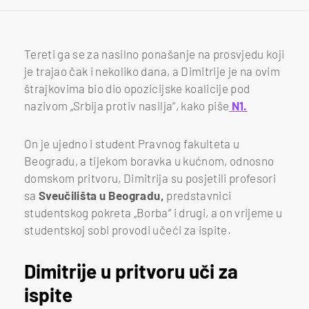
Tereti ga se za nasilno ponašanje na prosvjedu koji
je trajao čak i nekoliko dana, a Dimitrije je na ovim
štrajkovima bio dio opozicijske koalicije pod
nazivom „Srbija protiv nasilja“, kako piše
N1.
On je ujedno i student Pravnog fakulteta u
Beogradu, a tijekom boravka u kućnom, odnosno
domskom pritvoru, Dimitrija su posjetili profesori
sa
Sveučilišta u Beogradu,
predstavnici
studentskog pokreta „Borba“ i drugi, a on vrijeme u
studentskoj sobi provodi učeći za ispite.
Dimitrije u pritvoru uči za
ispite