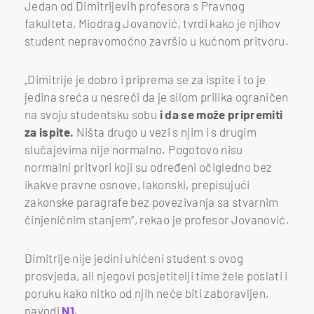
Jedan od Dimitrijevih profesora s Pravnog
fakulteta, Miodrag Jovanović, tvrdi kako je njihov
student nepravomoćno završio u kućnom pritvoru.
„Dimitrije je dobro i priprema se za ispite i to je
jedina sreća u nesreći da je silom prilika ograničen
na svoju studentsku sobu
i da se može pripremiti
za ispite.
Ništa drugo u vezi s njim i s drugim
slučajevima nije normalno. Pogotovo nisu
normalni pritvori koji su određeni očigledno bez
ikakve pravne osnove, lakonski, prepisujući
zakonske paragrafe bez povezivanja sa stvarnim
činjeničnim stanjem“, rekao je profesor Jovanović.
Dimitrije nije jedini uhićeni student s ovog
prosvjeda, ali njegovi posjetitelji time žele poslati i
poruku kako nitko od njih neće biti zaboravljen,
navodi
N1.