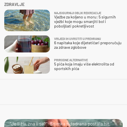
ZDRAVLJE
NAJSIGURNIJI OBLIK REKREACIJE
Vježbe za koljeno u moru: 5 sigurnih
vježbi koje mogu smanjiti bol i
poboljšati pokretljivost
VRIJEDI IH UVRSTITI U PREHRANU
6 napitaka koje dijetetičari preporučuju
za zdrave zglobove
PRIRODNE ALTERNATIVE
5 pića koja imaju više elektrolita od
sportskih pića
LOL
"Je li živ, zna li se?": Snimka s Jadrana postala hit,