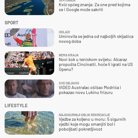
15 PITANJA
Kviz općeg znanja: Za one pred kojima
se i Google može sakriti
SPORT
ODLAZI
Umirovila se jedna od najboljih skijašica
novog doba
NEMA KRAJA
Novi šok u teniskom svijetu: Alcaraz
propušta Cincinatti, hoće li igrati na US
Openu?
SVE OBJAVIO
VIDEO Australac ošišao Modrića i
pokazao novu Lukinu frizuru
LIFESTYLE
NAJSIGURNIJI OBLIK REKREACIJE
Vježbe za koljeno u moru: 5 sigurnih
vježbi koje mogu smanjiti bol i
poboljšati pokretljivost