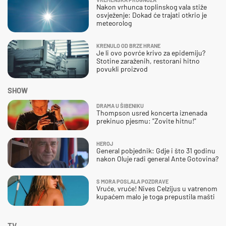
Nakon vrhunca toplinskog vala stiže
osvježenje: Dokad će trajati otkrio je
meteorolog
KRENULO OD BRZE HRANE
Je li ovo povrće krivo za epidemiju?
Stotine zaraženih, restorani hitno
povukli proizvod
SHOW
DRAMA U ŠIBENIKU
Thompson usred koncerta iznenada
prekinuo pjesmu: "Zovite hitnu!"
HEROJ
General pobjednik: Gdje i što 31 godinu
nakon Oluje radi general Ante Gotovina?
S MORA POSLALA POZDRAVE
Vruće, vruće! Nives Celzijus u vatrenom
kupaćem malo je toga prepustila mašti
TV