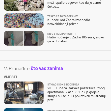
muž ispalio odgovor kao da je samo
čekao…
TEŠKO ĆE TO ZABORAVITI
Kupače kod Zadra iznenadio
nesvakidašnji prizor
NISU STIGLI POPRAVITI
Platio noćenje u Zadru 105 eura, a ovo
ga je dočekalo
\\ Pronađite
što vas zanima
VIJESTI
STIGAO I ŠOK S BOOKINGA
VIDEO Gošća izazvala požar luksuznog
apartmana. Vlasnik: "Dok je gorjelo,
smijali su se, pili i pokazivali mi srednji
prst"
VREMENSKA PROGNOZA