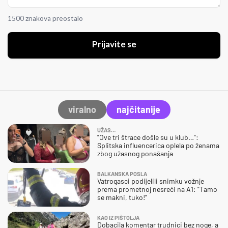
1500 znakova preostalo
Prijavite se
viralno
najčitanije
UŽAS…
"Ove tri štrace došle su u klub…":
Splitska influencerica oplela po ženama
zbog užasnog ponašanja
BALKANSKA POSLA
Vatrogasci podijelili snimku vožnje
prema prometnoj nesreći na A1: "Tamo
se makni, tuko!"
KAO IZ PIŠTOLJA
Dobacila komentar trudnici bez noge, a