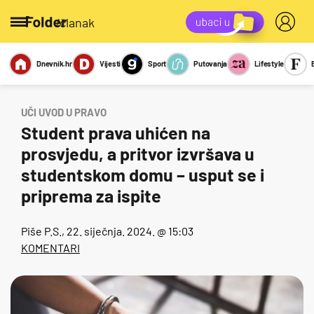
/članak
Dnevnik.hr
Vijesti
Sport
Putovanja
Lifestyle
Viralno
Miks
Kviz
Report
Sexy
UČI UVOD U PRAVO
Student prava uhićen na
prosvjedu, a pritvor izvršava u
studentskom domu – usput se i
priprema za ispite
Piše
P.S.
, 22. siječnja. 2024. @ 15:03
KOMENTARI