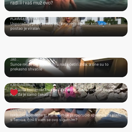
radi li i vaš muž ovo?
PLAVUŠA S FAKULTETA
Uspoređuju je s Elle Woods, a njezin odgovor kritičarima
postao je viralan
JAO...
Sunce može biti opasno i u naša četiri zida, a one su to
prekasno shvatile
KAO IZ PIŠTOLJA
Dobacila komentar trudnici bez noge, a muž ispalio odgovor
kao da je samo čekao…
ŠTO KAŽETE?
Isključio komentare: Par iz Srbije preporučio spravicu za plažu
s Temua, čini li vam se ovo sigurnim?