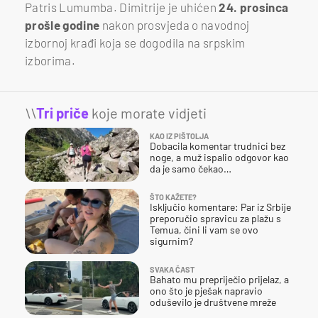
Patris Lumumba. Dimitrije je uhićen
24. prosinca
prošle godine
nakon prosvjeda o navodnoj
izbornoj krađi koja se dogodila na srpskim
izborima.
\\
Tri priče
koje morate vidjeti
KAO IZ PIŠTOLJA
Dobacila komentar trudnici bez
noge, a muž ispalio odgovor kao
da je samo čekao…
ŠTO KAŽETE?
Isključio komentare: Par iz Srbije
preporučio spravicu za plažu s
Temua, čini li vam se ovo
sigurnim?
SVAKA ČAST
Bahato mu prepriječio prijelaz, a
ono što je pješak napravio
oduševilo je društvene mreže