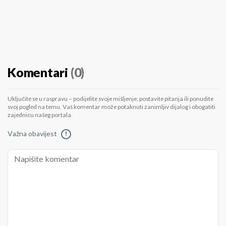
Komentari
(0)
Uključite se u raspravu – podijelite svoje mišljenje, postavite pitanja ili ponudite
svoj pogled na temu. Vaš komentar može potaknuti zanimljiv dijalog i obogatiti
zajednicu našeg portala.
Važna obavijest
!