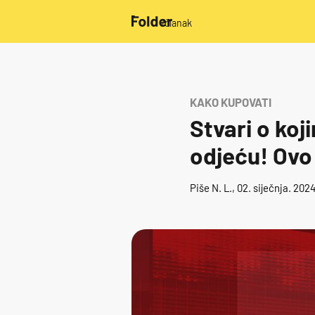
/članak
KAKO KUPOVATI
Stvari o koj
odjeću! Ovo 
Piše
N. L.
, 02. siječnja. 202