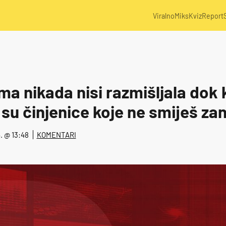
Viralno
Miks
Kviz
Report
ima nikada nisi razmišljala dok
su činjenice koje ne smiješ za
4. @ 13:48
KOMENTARI