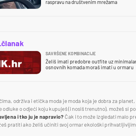
raspravu na društvenim mrežama
_članak
SAVRŠENE KOMBINACIJE
Želiš imati predobre outfite uz minimala
osnovnih komada moraš imati u ormaru
čima, održiva i etička moda je moda koja je dobra za planet, a
e odluke o odjeći koju kupuješ (i nosiš trenutno), možeš si po
vljena i tko ju je napravio?
Čak i to može izgledati malo pr
š pratiti ako želiš učiniti svoj ormar ekološki prihvatljivijim