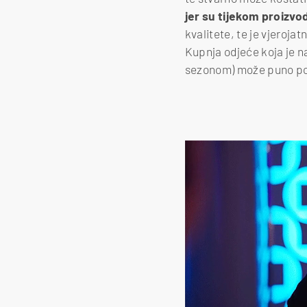
jer su tijekom proizvo
kvalitete, te je vjeroja
Kupnja odjeće koja je n
sezonom) može puno po