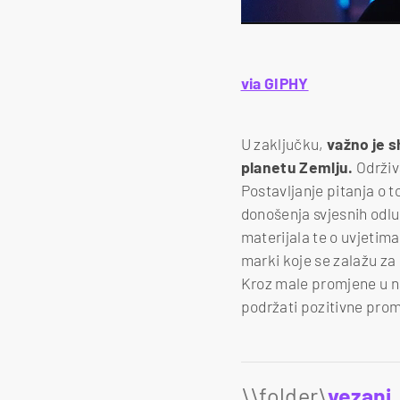
via GIPHY
U zaključku,
važno je s
planetu Zemlju.
Održiv
Postavljanje pitanja o 
donošenja svjesnih odlu
materijala te o uvjetim
marki koje se zalažu za
Kroz male promjene u na
podržati pozitivne prom
\\folder\
vezani