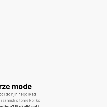
brze mode
oći do njih nego ikad
e, razmisli o tome koliko
stima? Ili okoliš pati