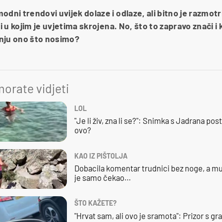
dni trendovi uvijek dolaze i odlaze, ali bitno je razmotrit
i i u kojim je uvjetima skrojena. No, što to zapravo znači
anju ono što nosimo?
orate vidjeti
LOL
"Je li živ, zna li se?": Snimka s Jadrana posta
ovo?
KAO IZ PIŠTOLJA
Dobacila komentar trudnici bez noge, a mu
je samo čekao…
ŠTO KAŽETE?
"Hrvat sam, ali ovo je sramota": Prizor s g