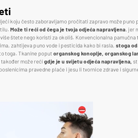
eti
djeći koju često zaboravljamo pročitati zapravo može puno p
tilu.
Može ti reći od čega je tvoja odjeća napravljena
, jer 
 više štete nego koristi za okoliš. Konvencionalna pamučna t
a, zahtijeva puno vode i pesticida kako bi rasla,
stoga od
to toga. Tkanine poput
organskog konoplje, organskog la
 također može reći
gdje je u svijetu odjeća napravljena,
st
oslenicima pravedne plaće i jesu li tvornice zdrave i sigurn