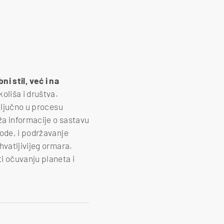
i stil, već i na
oliša i društva.
ključno u procesu
ža informacije o sastavu
mode, i podržavanje
hvatljivijeg ormara.
i očuvanju planeta i