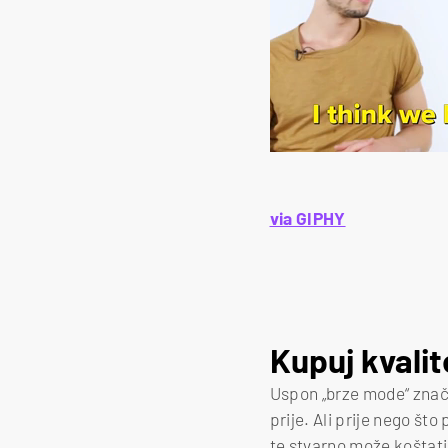
via GIPHY
Kupuj kvali
Uspon „brze mode“ znači 
prije. Ali prije nego što
te stvarno može koštat