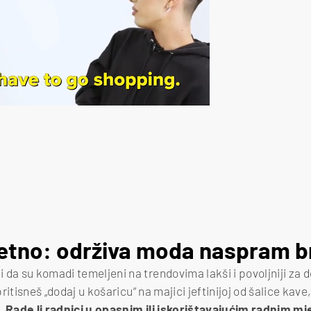
tetno: održiva moda naspram 
da su komadi temeljeni na trendovima lakši i povoljniji za d
 pritisneš „dodaj u košaricu“ na majici jeftinijoj od šalice kav
i.
Rade li radnici u opasnim ili iskorištavajućim radnim mje