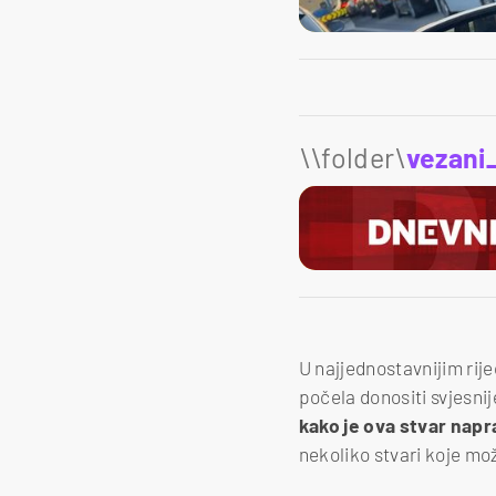
\\folder\
vezani
U najjednostavnijim rije
počela donositi svjesnij
kako je ova stvar napra
nekoliko stvari koje može