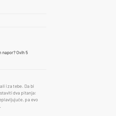
n napor? Ovih 5
li i za tebe. Da bi
staviti dva pitanja:
eplavljujuće, pa evo
.