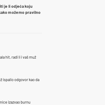
i je li odjeća koju
 i kako možemo pravilno
la hit, radi li i vaš muž
ž ispalio odgovor kao da
ranice izazvao burnu