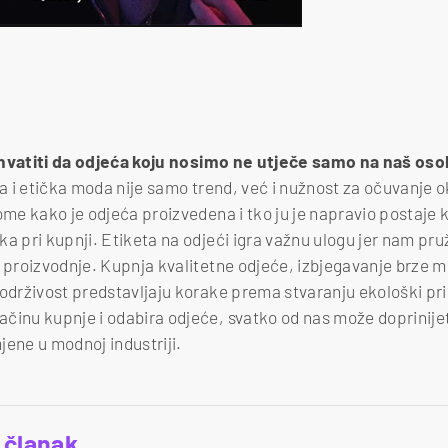
hvatiti da odjeća koju nosimo ne utječe samo na naš osobn
a i etička moda nije samo trend, već i nužnost za očuvanje ok
tome kako je odjeća proizvedena i tko ju je napravio postaje 
ka pri kupnji. Etiketa na odjeći igra važnu ulogu jer nam pru
a proizvodnje. Kupnja kvalitetne odjeće, izbjegavanje brze 
 održivost predstavljaju korake prema stvaranju ekološki pri
činu kupnje i odabira odjeće, svatko od nas može doprinijet
jene u modnoj industriji.
_članak