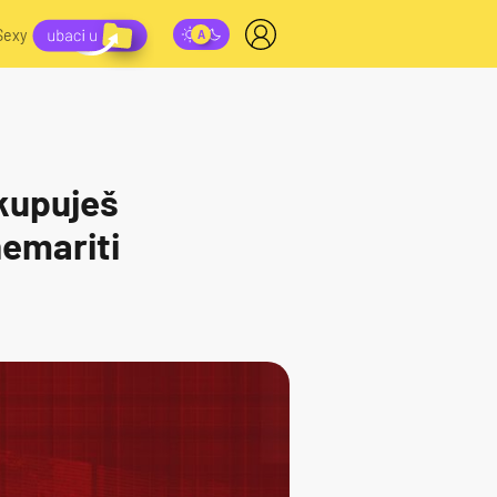
Sexy
 kupuješ
nemariti