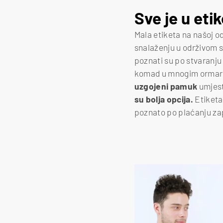
Sve je u etik
Mala etiketa na našoj o
snalaženju u održivom s
poznati su po stvaranju
komad u mnogim ormarim
uzgojeni pamuk
umjes
su bolja opcija.
Etiketa
poznato po plaćanju zap