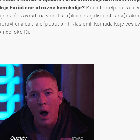
dnje korištene otrovne kemikalije?
Moda temeljena na tren
tnije da će završiti na smetlištu (ili u odlagalištu otpada) na
apravljena da traje (poput onih klasičnih komada koje ćeš uv
moći okolišu.