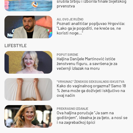
srušila Srbiju i izborila finale Svjetskog
prvenstva
AU, OVO JE RUŽNO
Poznati analitičar popljuvao Hrgovića:
"Lako ga je pogoditi, ne kreće se, ne
koristi noge..."
LIFESTYLE
POPUT SIRENE
Haljina Danijele Martinović ističe
ženstvenu figuru, a savršena je za
večernji izlazak na moru
"VRHUNAC" ŽENSKOG SEKSUALNOG ISKUSTVA
Kako do vaginalnog orgazma? Samo 18
% žena može ga doživjeti isključivo na
ovaj način
PREKRASNO IZDANJE
Ova haljina poručuje “Ja sam na
godišnjem”, idealna je za ljeto, a nosi se
i na zagrebačkoj špici