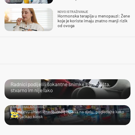
NOVO ISTRAŽIVANJE
Hormonska terapija u menopauzi: Žene
koje je koriste imaju znatno manji rizik
od ovoga
NIJE IM LAKO
Radnici podijelili šokantne snimke s gradilišta,
stvarno im nije lako
KAKVA SNALAŽLJIVOST!
U Sarajevu uhvatili neobičnog lopova na djelu, pogledajte kako
je opljačkao kiosk