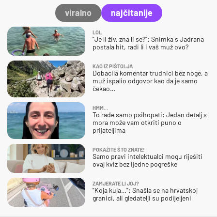
viralno
najčitanije
LOL
"Je li živ, zna li se?": Snimka s Jadrana
postala hit, radi li i vaš muž ovo?
KAO IZ PIŠTOLJA
Dobacila komentar trudnici bez noge, a
muž ispalio odgovor kao da je samo
čekao…
HMM…
To rade samo psihopati: Jedan detalj s
mora može vam otkriti puno o
prijateljima
POKAŽITE ŠTO ZNATE!
Samo pravi intelektualci mogu riješiti
ovaj kviz bez ijedne pogreške
ZAMJERATE LI JOJ?
"Koja kuja…": Snašla se na hrvatskoj
granici, ali gledatelji su podijeljeni