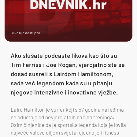
Slika nije dostupna
Ako slušate podcaste likova kao što su
Tim Ferriss i Joe Rogan, vjerojatno ste se
dosad susreli s Lairdom Hamiltonom,
sada već legendom kada su u pitanju
njegove intenzivne i inovativne vježbe.
Laird Hamilton je surfer koji s 57 godina na leđima
ne odustaje od nevjerojatnih načina treninga.
Osim činjenice da je sportska legenda koja je lovila
najveće valove diljem svijeta, ujedno je i fitness