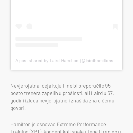
A post shared by Laird Hamilton (@lairdhamiltonsurf)
Nevjerojatna ideja koju ti ne bi preporučilo 95
posto trenera zapelih u prošlosti, ali Laird u 57.
godini izleda nevjerojatno i znaš da zna o čemu
govori.
Hamilton je osnovao Extreme Performance
Training (XPT), koncept koji spaja utege i trening u