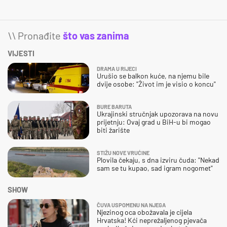
\\ Pronađite
što vas zanima
VIJESTI
DRAMA U RIJECI
Urušio se balkon kuće, na njemu bile
dvije osobe: "Život im je visio o koncu"
BURE BARUTA
Ukrajinski stručnjak upozorava na novu
prijetnju: Ovaj grad u BiH-u bi mogao
biti žarište
STIŽU NOVE VRUĆINE
Plovila čekaju, s dna izviru čuda: "Nekad
sam se tu kupao, sad igram nogomet"
SHOW
ČUVA USPOMENU NA NJEGA
Njezinog oca obožavala je cijela
Hrvatska! Kći neprežaljenog pjevača