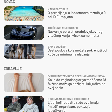
NOVAC
KAMO BI OTIŠLI?
O preseljenju u inozemstvo razmišlja 9
od 10 Europljana
TREĆI UNIKATNI BUGATTI
Nazvan je po vrsti srednjovjekovnog
viteškog konja i visok samo metar
SAM SVOJ ŠEF
Šest poslova koje možete pokrenuti od
kuće uz minimalna ulaganja
ZDRAVLJE
"VRHUNAC" ŽENSKOG SEKSUALNOG ISKUSTVA
Kako do vaginalnog orgazma? Samo 18
% žena može ga doživjeti isključivo na
ovaj način
STUDIJA NA GOTOVO 1.900 OSOBA
Ljudi koji redovito rade ovo imaju
“mlađi” organizam, pokazuje
istraživanje