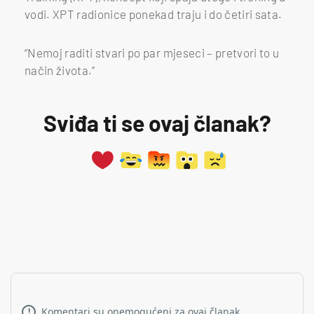
vodi. XPT radionice ponekad traju i do četiri sata.
“Nemoj raditi stvari po par mjeseci – pretvori to u
način života.”
Sviđa ti se ovaj članak?
Komentari su onemogućeni za ovaj članak.
!