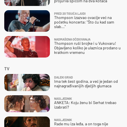
projurila špicom na dva kotača
PRED 20 TISUĆA LJUDI
Thompson izazvao ovacije već na
početku koncerta: "Što ću kad sam
slab..."
NADMAŠENA OČEKIVANJA
Thompson ruši brojke i u Vukovaru!
Objavljeno koliko je ulaznica prodano u
kratkom vremenu
TV
DALEKI GRAD
Ima tek šest godina, a već je jedan od
najnagrađivanijih dječjih glumaca
NASLJEDNIK
ANKETA: Koju ženu bi Serhat trebao
izabrati?
NASLJEDNIK
Rade mu iza leđa, a on toga nije