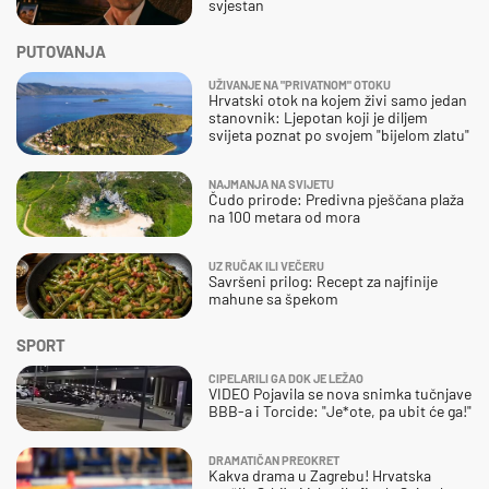
svjestan
PUTOVANJA
UŽIVANJE NA "PRIVATNOM" OTOKU
Hrvatski otok na kojem živi samo jedan
stanovnik: Ljepotan koji je diljem
svijeta poznat po svojem "bijelom zlatu"
NAJMANJA NA SVIJETU
Čudo prirode: Predivna pješčana plaža
na 100 metara od mora
UZ RUČAK ILI VEČERU
Savršeni prilog: Recept za najfinije
mahune sa špekom
SPORT
CIPELARILI GA DOK JE LEŽAO
VIDEO Pojavila se nova snimka tučnjave
BBB-a i Torcide: "Je*ote, pa ubit će ga!"
DRAMATIČAN PREOKRET
Kakva drama u Zagrebu! Hrvatska