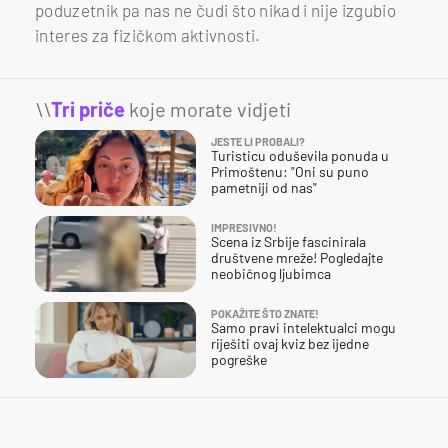
poduzetnik pa nas ne čudi što nikad i nije izgubio
interes za fizičkom aktivnosti.
\\
Tri priče
koje morate vidjeti
JESTE LI PROBALI?
Turisticu oduševila ponuda u
Primoštenu: "Oni su puno
pametniji od nas"
IMPRESIVNO!
Scena iz Srbije fascinirala
društvene mreže! Pogledajte
neobičnog ljubimca
POKAŽITE ŠTO ZNATE!
Samo pravi intelektualci mogu
riješiti ovaj kviz bez ijedne
pogreške