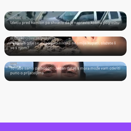
ČOVJEČE...
Izletio pred kamion pa shvatio da je napravio kobnu pogrešku
SLIJEDITE LI OVU PREPORUKU?
Pokazala gdje se u Jadranu nikako ne smije kupati, slažete li
se s njom?
HMM…
To rade samo psihopati: Jedan detalj s mora može vam otkriti
puno o prijateljima