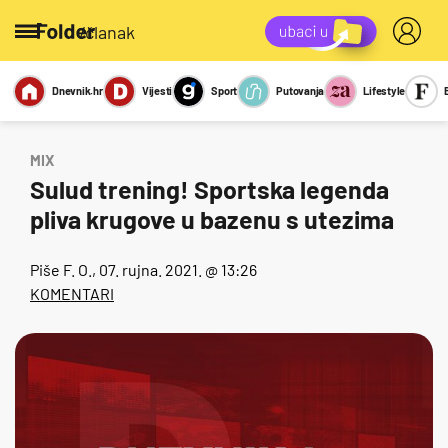
/članak
Dnevnik.hr
Vijesti
Sport
Putovanja
Lifestyle
Viralno
Miks
Kviz
Report
Sexy
MIX
Sulud trening! Sportska legenda
pliva krugove u bazenu s utezima
Piše
F. O.
, 07. rujna. 2021. @ 13:26
KOMENTARI