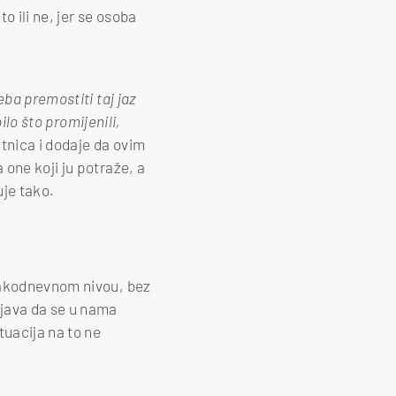
 ili ne, jer se osoba
ba premostiti taj jaz
ilo što promijenili,
nica i dodaje da ovim
 one koji ju potraže, a
uje tako.
svakodnevnom nivou, bez
njava da se u nama
tuacija na to ne