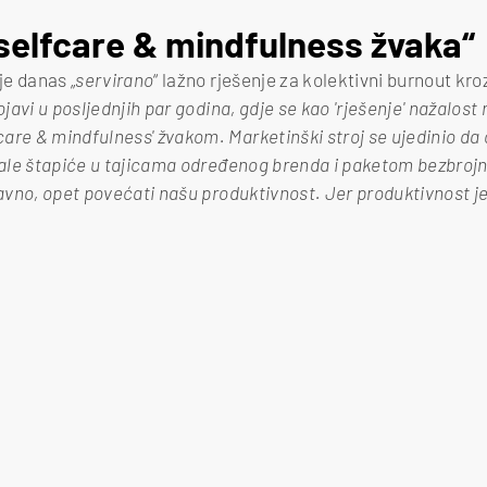
elfcare & mindfulness žvaka“
e danas „
servirano
“ lažno rješenje za kolektivni burnout kroz
pojavi u posljednjih par godina, gdje se kao 'rješenje' nažalos
re & mindfulness' žvakom. Marketinški stroj se ujedinio da o
pale štapiće u tajicama određenog brenda i paketom bezbrojni
aravno, opet povećati našu produktivnost. Jer produktivnost 