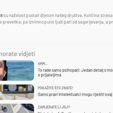
ut
su nažalost postali dijelom našeg društva. Količina stres
e prevelika, pa iznimno puno ljudi pati od sagorijevanja, a 
orate vidjeti
HMM…
To rade samo psihopati: Jedan detalj s mo
o prijateljima
POKAŽITE ŠTO ZNATE!
Samo pravi intelektualci mogu riješiti ovaj
ZAMJERATE LI JOJ?