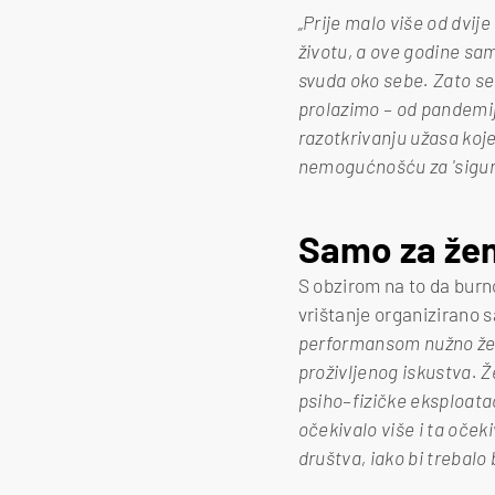
„Prije malo više od dvij
životu, a ove godine sa
svuda oko sebe. Zato se
prolazimo – od pandemije
razotkrivanju užasa koje
nemogućnošću za 'sigu
Samo za žen
S obzirom na to da burno
vrištanje organizirano s
performansom nužno želj
proživljenog iskustva. Že
psiho–fizičke eksploata
očekivalo više i ta oče
društva, iako bi trebalo 