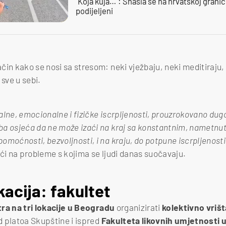
"Koja kuja…": Snašla se na hrvatskoj granici,
podijeljeni
in kako se nosi sa stresom: neki vježbaju, neki meditiraju, 
 sve u sebi.
alne, emocionalne i fizičke iscrpljenosti, prouzrokovano dugo
a osjeća da ne može izaći na kraj sa konstantnim, nametnuti
moćnosti, bezvoljnosti, i na kraju, do potpune iscrpljenosti
i na probleme s kojima se ljudi danas suočavaju.
acija: fakultet
tra na tri lokacije u Beogradu
organizirati
kolektivno vriš
 platoa Skupštine i ispred
Fakulteta likovnih umjetnosti