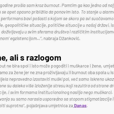
e godine prošla sam kroz burnout. Pamtim ga kao jedno od naj
m se opet opasno približila da ponovim isto. To stanje u al
 performans bavi pošasti s kojom se skoro pa svi suočavamo 
, geopolitičke situacije, političke situacije u našoj državi, 
 doživljavaju u svim sferama društva i različitim institucija
rnom' egzistencijom…“
, nabraja Džanković.
e, ali s razlogom
ut ne bira spol i isto može pogoditi i muškarce i žene, umje
amo za žene jer ne zna proživljavaju li burnout oba spola u is
ela nepravedno izostaviti muški pol, već samo iskreno ukazat
ne su daleko više izloženije stresu koji rezultira od strane d
cije, i svim formama institucionalnog nasilja nego muškarci. 
kivanja su samo narasla usporedno sa stopom stigmatizacije 
biti suprotno“
, pojašnjava umjetnica za
Danas
.