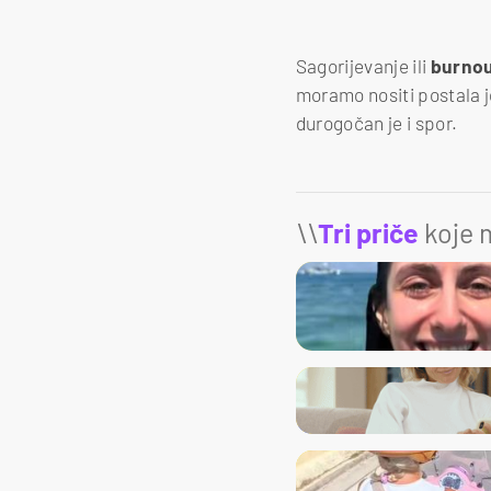
Sagorijevanje ili
burno
moramo nositi postala j
durogočan je i spor.
\\
Tri priče
koje m