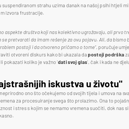
 suspendiranom strahu uzima danak na našoj psihi htjeli mi to
 izvora frustracije.
 aspekte društva koji nas kolektivno ugrožavaju, ali prvo tre
lim se pretvarati da imam rešenje za ovu pojavu. Ali, da bismo b
problem postoji i da otvoreno pričamo o tome“,
poručuje umjet
viti otvoreni diskurs kako bi ukazala da
postoji podrška
za
li pokazati koliko je važno '
dati svoj glas
', čak i kada ne djel
jstrašnijih iskustva u životu"
neprirodno ono što očekujemo od svojih tijela i umova na 
remena za procesuiranje svega što prolazimo. Ona to pojaš
oznost i stres s kojim se nemamo vremena suočiti, dok nas si
 kasno.