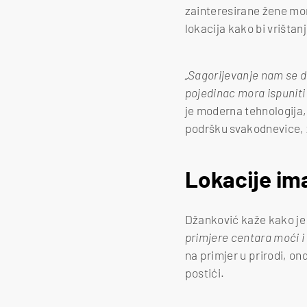
zainteresirane žene mor
lokacija kako bi vrištan
„Sagorijevanje nam se d
pojedinac mora ispuniti 
je moderna tehnologija,
podršku svakodnevice, 
Lokacije im
Džanković kaže kako je 
primjere centara moći i 
na primjer u prirodi, on
postići.