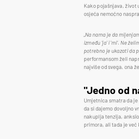
Kako pojašnjava, život u
osjeća nemoćno naspram
„Na nama je da mijenjamo
između 'ja' i 'mi'. Ne že
potrebno je ukazati da 
performansom želi napra
najviše od svega, ona že
"Jedno od na
Umjetnica smatra da je 
da si dajemo dovoljno v
nakuplja tenzija, anksi
primora, ali tada je već