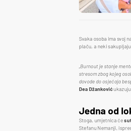
Svaka osoba ima svoj nač
plaču, a neki sakupljaju
„Burnout je stanje ment
stresom zbog kojeg osob
dovode do osjećaja bespo
Dea Džanković
ukazujuć
Jedna od lok
Stoga, umjetnica će
su
Stefanu Nemanji, ispred