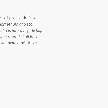
 koji prolazi društvo.
t nametnulo ono što
d nas napravi ljude koji
h proizvoda koji idu uz
je kupovna moć“,
kaže