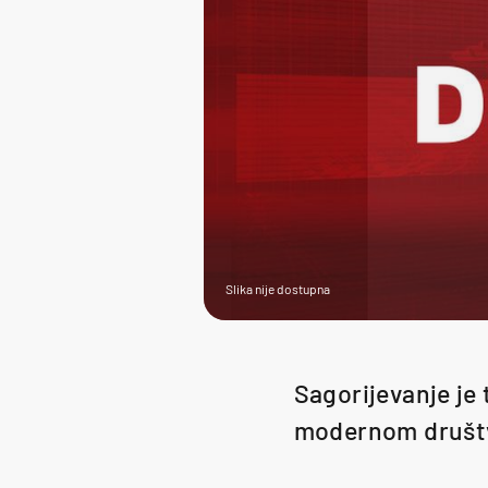
Slika nije dostupna
Sagorijevanje je 
modernom društ