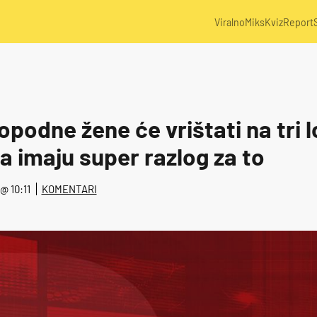
Viralno
Miks
Kviz
Report
popodne žene će vrištati na tri l
a imaju super razlog za to
 @ 10:11
KOMENTARI