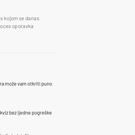
a s kojom se danas
proces oporavka
ra može vam otkriti puno
 kviz bez ijedne pogreške