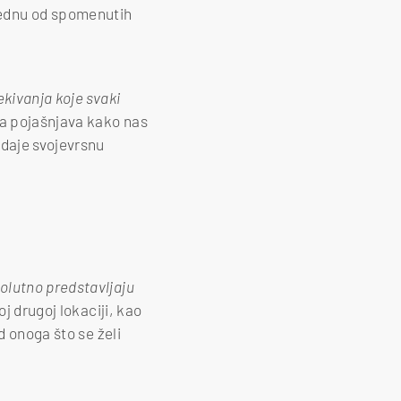
 jednu od spomenutih
kivanja koje svaki
ea pojašnjava kako nas
 daje svojevrsnu
olutno predstavljaju
j drugoj lokaciji, kao
d onoga što se želi