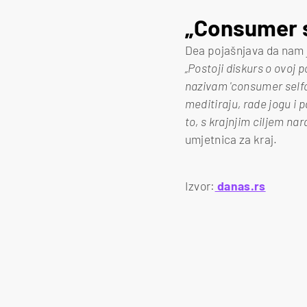
„Consumer s
Dea pojašnjava da nam j
„Postoji diskurs o ovoj 
nazivam 'consumer selfca
meditiraju, rade jogu i 
to, s krajnjim ciljem n
umjetnica za kraj.
Izvor:
danas.rs