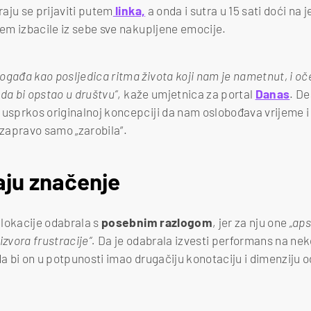
aju se prijaviti putem
linka,
a onda i sutra u 15 sati doći na
jem izbacile iz sebe sve nakupljene emocije.
ogađa kao posljedica ritma života koji nam je nametnut, i oče
da bi opstao u društvu“
, kaže umjetnica za portal
Danas
. D
 usprkos originalnoj koncepciji da nam oslobođava vrijeme i
zapravo samo „zarobila“.
aju značenje
lokacije odabrala s
posebnim razlogom
, jer za nju one
„aps
izvora frustracije“.
Da je odabrala izvesti performans na neko
da bi on u potpunosti imao drugačiju konotaciju i dimenziju o