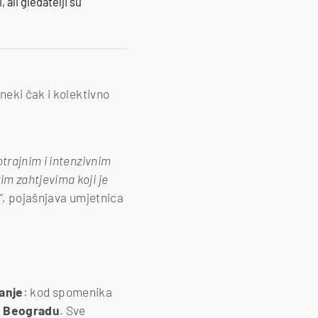
 ali gledatelji su
neki čak i kolektivno
trajnim i intenzivnim
m zahtjevima koji je
“
, pojašnjava umjetnica
tanje
: kod spomenika
 u Beogradu
. Sve