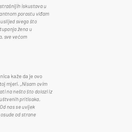
strašnijih iskustava u
armantnom porastu viđam
uslijed svega što
istupanja žena u
ma, sve većom
tnica kaže da je ovo
toj mjeri.
„Nisam ovim
i na nešto što dolazi iz
ruštvenih pritisaka,
Od nas se uvijek
i osude od strane