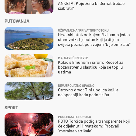
ANKETA: Koju ženu bi Serhat trebao
izabrati?
PUTOVANJA
UŽIVANJE NA "PRIVATNOM" OTOKU
Hrvatski otok na kojem živi samo jedan
stanovnik: Ljepotan koji je diljem
svijeta poznat po svojem "bijelom zlatu"
MA, SAVRŠENSTVO!
Kolač s limunom i sirom: Recept za
božanstvenu slasticu koja se topi u
ustima
NEVJEROJATNO OPASNO
Otrovno drvo: Tihi ubojica koji je
najopasniji kada padne kiša
SPORT
POGLEDAJTE PORUKU
FOTO Torcida podigla transparente koji
će odjeknuti Hrvatskom: Prozvali
"moralne vertikale"