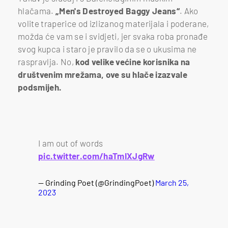
hlačama.
„Men's Destroyed Baggy Jeans“
. Ako
volite traperice od izlizanog materijala i poderane,
možda će vam se i svidjeti, jer svaka roba pronađe
svog kupca i staro je pravilo da se o ukusima ne
raspravlja. No,
kod velike većine korisnika na
društvenim mrežama, ove su hlače izazvale
podsmijeh.
I am out of words
pic.twitter.com/haTmIXJgRw
— Grinding Poet (@GrindingPoet)
March 25,
2023