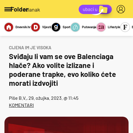
/članak
Dnevnik.hr
Vijesti
Sport
Putovanja
Lifestyle
Viralno
Miks
Kviz
Report
Sexy
CIJENA IM JE VISOKA
Sviđaju li vam se ove Balenciaga
hlače? Ako volite izlizane i
poderane trapke, evo koliko ćete
morati izdvojiti
Piše
B.V.
, 29. ožujka. 2023. @ 11:45
KOMENTARI