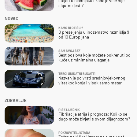
stajati u hladnjaku i kada je više nije
sigurno jesti?
NOVAC
KAMO BI OTIŠLI?
O preseljenju u inozemstvo razmišlja 9
od 10 Europljana
SAM SVOJ ŠEF
Šest poslova koje možete pokrenuti od
kuće uz minimalna ulaganja
TREĆI UNIKATNI BUGATTI
Nazvan je po vrsti srednjovjekovnog
viteškog konja i visok samo metar
ZDRAVLJE
PIŠE LIJEČNIK
Fibrilacija atrija i prognoza: Koliko se
dugo može živjeti s ovom dijagnozom?
POKROVITELJ STADA
Zašto neki ljudi izgore na suncu već