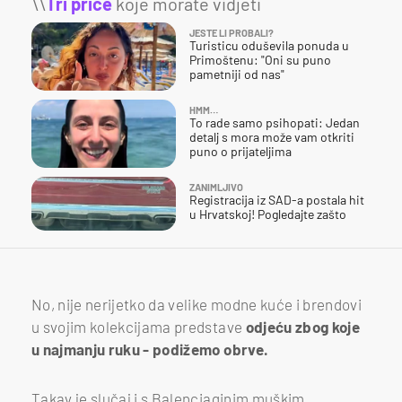
\\
Tri priče
koje morate vidjeti
JESTE LI PROBALI?
Turisticu oduševila ponuda u
Primoštenu: "Oni su puno
pametniji od nas"
HMM…
To rade samo psihopati: Jedan
detalj s mora može vam otkriti
puno o prijateljima
ZANIMLJIVO
Registracija iz SAD-a postala hit
u Hrvatskoj! Pogledajte zašto
No, nije nerijetko da velike modne kuće i brendovi
u svojim kolekcijama predstave
odjeću zbog koje
u najmanju ruku - podižemo obrve.
Takav je slučaj i s Balenciaginim muškim