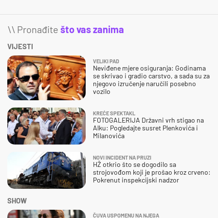
\\ Pronađite
što vas zanima
VIJESTI
VELIKI PAD
Neviđene mjere osiguranja: Godinama
se skrivao i gradio carstvo, a sada su za
njegovo izručenje naručili posebno
vozilo
KREĆE SPEKTAKL
FOTOGALERIJA Državni vrh stigao na
Alku: Pogledajte susret Plenkovića i
Milanovića
NOVI INCIDENT NA PRUZI
HŽ otkrio što se dogodilo sa
strojovođom koji je prošao kroz crveno:
Pokrenut inspekcijski nadzor
SHOW
ČUVA USPOMENU NA NJEGA