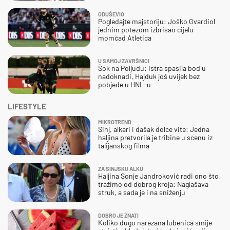
ODUŠEVIO
Pogledajte majstoriju: Joško Gvardiol
jednim potezom izbrisao cijelu
momčad Atletica
U SAMOJ ZAVRŠNICI
Šok na Poljudu: Istra spasila bod u
nadoknadi, Hajduk još uvijek bez
pobjede u HNL-u
LIFESTYLE
MIKROTREND
Sinj, alkari i dašak dolce vite: Jedna
haljina pretvorila je tribine u scenu iz
talijanskog filma
ZA SINJSKU ALKU
Haljina Sonje Jandroković radi ono što
tražimo od dobrog kroja: Naglašava
struk, a sada je i na sniženju
DOBRO JE ZNATI
Koliko dugo narezana lubenica smije