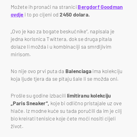
Možete ih pronaći na stranici
Bergdorf Goodman
ovdje
i to po cijeni od
2450 dolara.
„Ovo je kao za bogate beskućnike“, napisala je
jedna korisnica Twittera, dok se druga pitala
dolaze li možda i u kombinaciji sa smrdljivim
mirisom.
No nije ovo prvi puta da
Balenciaga
ima kolekciju
koja ljude tjera da se pitaju šale li se možda oni.
Prošle su godine izbacili
limitiranu kolekciju
„Paris Sneaker“,
koje bi odlično pristajale uz ove
hlače. Iz modne kuće su tada poručili da im je cilj
bio kreirati tenisice koje ćete moći nositi cijeli
život.