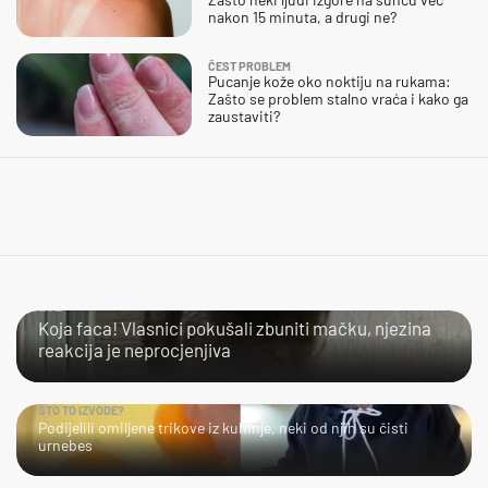
nakon 15 minuta, a drugi ne?
ČEST PROBLEM
Pucanje kože oko noktiju na rukama:
Zašto se problem stalno vraća i kako ga
zaustaviti?
LOL
Koja faca! Vlasnici pokušali zbuniti mačku, njezina
reakcija je neprocjenjiva
ŠTO TO IZVODE?
Podijelili omiljene trikove iz kuhinje, neki od njih su čisti
urnebes