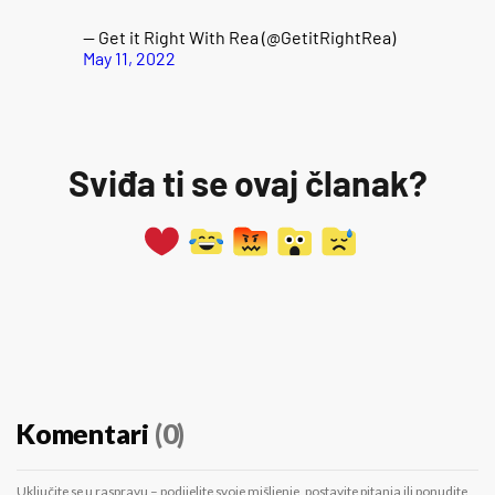
— Get it Right With Rea (@GetitRightRea)
May 11, 2022
Sviđa ti se ovaj članak?
Komentari
(0)
Uključite se u raspravu – podijelite svoje mišljenje, postavite pitanja ili ponudite