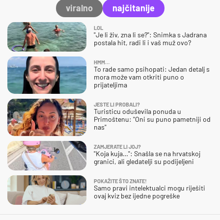
viralno
najčitanije
LOL
"Je li živ, zna li se?": Snimka s Jadrana
postala hit, radi li i vaš muž ovo?
HMM…
To rade samo psihopati: Jedan detalj s
mora može vam otkriti puno o
prijateljima
JESTE LI PROBALI?
Turisticu oduševila ponuda u
Primoštenu: "Oni su puno pametniji od
nas"
ZAMJERATE LI JOJ?
"Koja kuja…": Snašla se na hrvatskoj
granici, ali gledatelji su podijeljeni
POKAŽITE ŠTO ZNATE!
Samo pravi intelektualci mogu riješiti
ovaj kviz bez ijedne pogreške