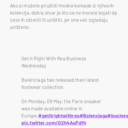
Ako si možete priuštiti modne komade iz njihovih
kolekcija, dobra stvar je što se ne morate bojati da
ćete ih oštetiti ili uništiti, jer one već izgledaju
uništeno.
Get it Right With Rea Business
Wednesday
Balenciaga has released their latest
footwear collection.
On Monday, 09 May, the Paris sneaker
was made available online in
Europe.
#getitrightwithrea
#Balenciaga
#busine
pic.twitter.com/Q2h4AuPdfh