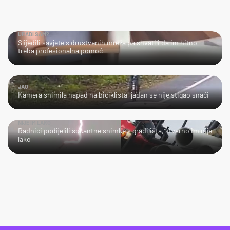
URADI SAM?
Slijedili savjete s društvenih mreža pa shvatili da im hitno
treba profesionalna pomoć
JAO...
Kamera snimila napad na biciklista, jadan se nije stigao snaći
NIJE IM LAKO
Radnici podijelili šokantne snimke s gradilišta, stvarno im nije
lako