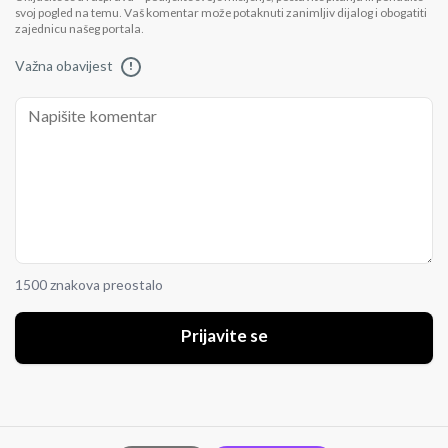
svoj pogled na temu. Vaš komentar može potaknuti zanimljiv dijalog i obogatiti
zajednicu našeg portala.
Važna obavijest
!
1500 znakova preostalo
Prijavite se