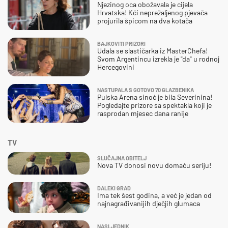
Njezinog oca obožavala je cijela
Hrvatska! Kći neprežaljenog pjevača
projurila špicom na dva kotača
BAJKOVITI PRIZORI
Udala se slastičarka iz MasterChefa!
Svom Argentincu izrekla je "da" u rodnoj
Hercegovini
NASTUPALA S GOTOVO 70 GLAZBENIKA
Pulska Arena sinoć je bila Severinina!
Pogledajte prizore sa spektakla koji je
rasprodan mjesec dana ranije
TV
SLUČAJNA OBITELJ
Nova TV donosi novu domaću seriju!
DALEKI GRAD
Ima tek šest godina, a već je jedan od
najnagrađivanijih dječjih glumaca
NASLJEDNIK