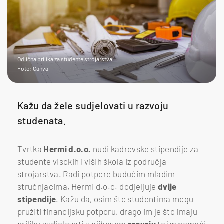
Odlična prilika za studente strojarstva
Foto: Canva
Kažu da žele sudjelovati u razvoju
studenata.
Tvrtka
Hermi d.o.o.
nudi kadrovske stipendije za
studente visokih i viših škola iz područja
strojarstva. Radi potpore budućim mladim
stručnjacima, Hermi d.o.o. dodjeljuje
dvije
stipendije
. Kažu da, osim što studentima mogu
pružiti financijsku potporu, drago im je što imaju
priliku sudjelovati u njihovom
razvoju
te im pomoći