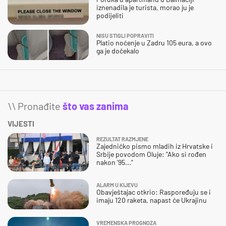
iznenadila je turista, morao ju je
podijeliti
NISU STIGLI POPRAVITI
Platio noćenje u Zadru 105 eura, a ovo
ga je dočekalo
\\ Pronađite
što vas zanima
VIJESTI
REZULTAT RAZMJENE
Zajedničko pismo mladih iz Hrvatske i
Srbije povodom Oluje: "Ako si rođen
nakon '95..."
ALARM U KIJEVU
Obavještajac otkrio: Raspoređuju se i
imaju 120 raketa, napast će Ukrajinu
VREMENSKA PROGNOZA