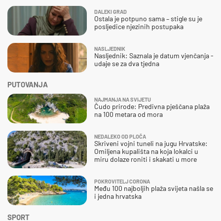
DALEKI GRAD
Ostala je potpuno sama – stigle su je
posljedice njezinih postupaka
NASLJEDNIK
Nasljednik: Saznala je datum vjenčanja -
udaje se za dva tjedna
PUTOVANJA
NAJMANJA NA SVIJETU
Čudo prirode: Predivna pješčana plaža
na 100 metara od mora
NEDALEKO OD PLOČA
Skriveni vojni tuneli na jugu Hrvatske:
Omiljena kupališta na koja lokalci u
miru dolaze roniti i skakati u more
POKROVITELJ CORONA
Među 100 najboljih plaža svijeta našla se
i jedna hrvatska
SPORT