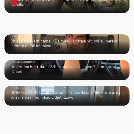
požalila
HMM…
Objava o pekarnicama u Dalmaciji postala hit, svi su barem
jednom naišli na takve
ŠTO JE LJUDIMA?
Umjetnica bez ruku iz Srbije pokazala kako vozi, komentari su
užasni
SAMO ZA HRABRE
OPREZ, JEZIVO! Uređenje kuće pretvorilo se u film strave, ovaj
prizor ne želimo nikad vidjeti uživo