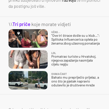
da postignu još više.
\\
Tri priče
koje morate vidjeti
UŽAS…
"Ove tri štrace došle su u klub…":
Splitska influencerica oplela po
ženama zbog užasnog ponašanja
LOL
Promatrao turiste u Hrvatskoj,
njegova zapažanja nasmijala
cijelu regiju
SVAKA ČAST
Bahato mu prepriječio prijelaz, a
ono što je pješak napravio
oduševilo je društvene mreže