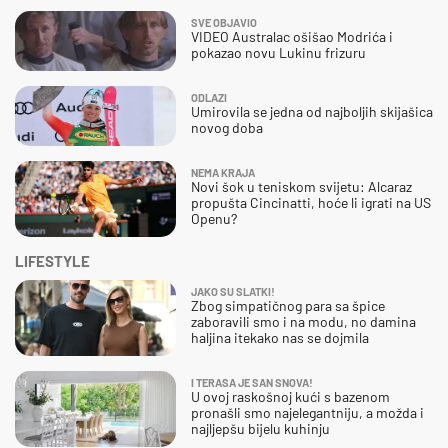
SVE OBJAVIO
VIDEO Australac ošišao Modrića i
pokazao novu Lukinu frizuru
ODLAZI
Umirovila se jedna od najboljih skijašica
novog doba
NEMA KRAJA
Novi šok u teniskom svijetu: Alcaraz
propušta Cincinatti, hoće li igrati na US
Openu?
LIFESTYLE
JAKO SU SLATKI!
Zbog simpatičnog para sa špice
zaboravili smo i na modu, no damina
haljina itekako nas se dojmila
I TERASA JE SAN SNOVA!
U ovoj raskošnoj kući s bazenom
pronašli smo najelegantniju, a možda i
najljepšu bijelu kuhinju