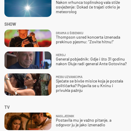
Nakon vrhunca toplinskog vala stiže
osvježenje: Dokad će trajati otkrio je
meteorolog
SHOW
DRAMA U ŠIBENIKU
Thompson usred koncerta iznenada
prekinuo pjesmu: "Zovite hitnu!"
HEROJ
General pobjednik: Gdje i što 31 godinu
nakon Oluje radi general Ante Gotovina?
MEĐU UZVANICIMA
Sjećate se bivše misice koja je postala
političarka? Pojavila se u Kninu i
privukla pažnju
TV
NASLJEDNIK
Postavila mu je važno pitanje, a
odgovor ju je jako iznenadio