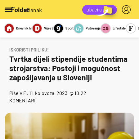
/članak
Dnevnik.hr
Vijesti
Sport
Putovanja
Lifestyle
Viralno
Miks
Kviz
Report
Sexy
ISKORISTI PRILIKU!
Tvrtka dijeli stipendije studentima
strojarstva: Postoji i mogućnost
zapošljavanja u Sloveniji
Piše
V.F.
, 11. kolovoza. 2023. @ 10:22
KOMENTARI