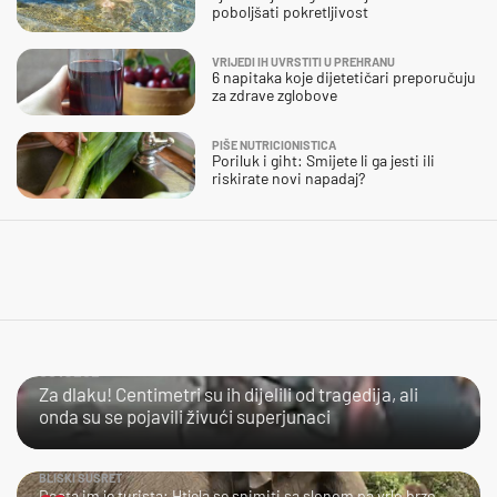
poboljšati pokretljivost
VRIJEDI IH UVRSTITI U PREHRANU
6 napitaka koje dijetetičari preporučuju
za zdrave zglobove
PIŠE NUTRICIONISTICA
Poriluk i giht: Smijete li ga jesti ili
riskirate novi napadaj?
ČOVJEČE…
Za dlaku! Centimetri su ih dijelili od tragedija, ali
onda su se pojavili živući superjunaci
BLISKI SUSRET
Dosta im je turista: Htjela se snimiti sa slonom pa vrlo brzo