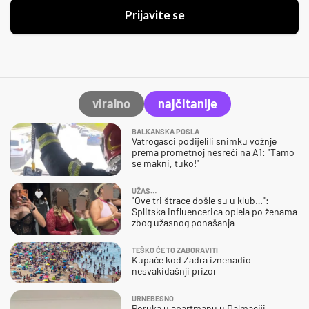
Prijavite se
viralno
najčitanije
BALKANSKA POSLA
Vatrogasci podijelili snimku vožnje
prema prometnoj nesreći na A1: "Tamo
se makni, tuko!"
UŽAS…
"Ove tri štrace došle su u klub…":
Splitska influencerica oplela po ženama
zbog užasnog ponašanja
TEŠKO ĆE TO ZABORAVITI
Kupače kod Zadra iznenadio
nesvakidašnji prizor
URNEBESNO
Poruka u apartmanu u Dalmaciji