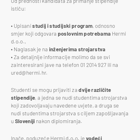
Od prednosti kandidata za primanje stipendije
ističu:
• Upisani
studij i studijski program
, odnosno
smjer koji odgovara
poslovnim potrebama
Hermi
d.o.o.,
• Naglasak je na
inženjerima strojarstva
• Za detaljnije informacije molimo da se svi
zainteresirani jave na telefon 01 2014 927 ili na
ured@hermi.hr.
Studenti se mogu prijaviti za
dvije različite
stipendije
, a jedna se nudi studentima strojarstva
koji zadovoljavaju navedene uvjete, a druga se
nudi studentima strojarstva s ciljem zapošljavanja
u
Sloveniji
nakon diplomiranja.
Inače, poduzeće Hermi d.o.o. je
vodeći