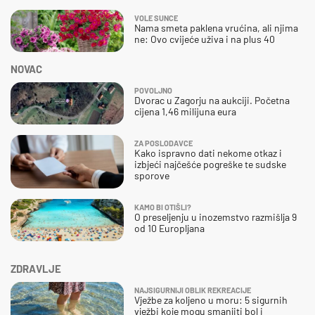
VOLE SUNCE
Nama smeta paklena vrućina, ali njima
ne: Ovo cvijeće uživa i na plus 40
NOVAC
POVOLJNO
Dvorac u Zagorju na aukciji. Početna
cijena 1,46 milijuna eura
ZA POSLODAVCE
Kako ispravno dati nekome otkaz i
izbjeći najčešće pogreške te sudske
sporove
KAMO BI OTIŠLI?
O preseljenju u inozemstvo razmišlja 9
od 10 Europljana
ZDRAVLJE
NAJSIGURNIJI OBLIK REKREACIJE
Vježbe za koljeno u moru: 5 sigurnih
vježbi koje mogu smanjiti bol i