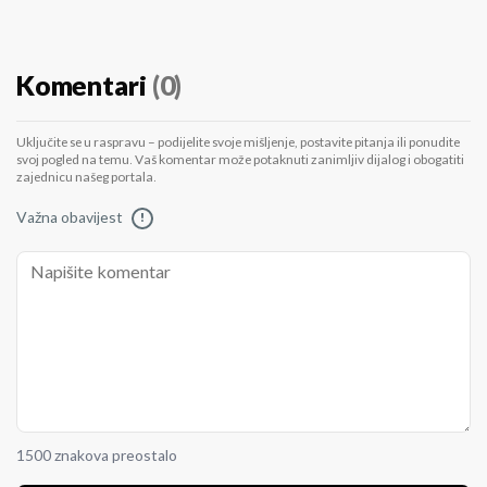
Komentari
(0)
Uključite se u raspravu – podijelite svoje mišljenje, postavite pitanja ili ponudite
svoj pogled na temu. Vaš komentar može potaknuti zanimljiv dijalog i obogatiti
zajednicu našeg portala.
Važna obavijest
!
1500 znakova preostalo