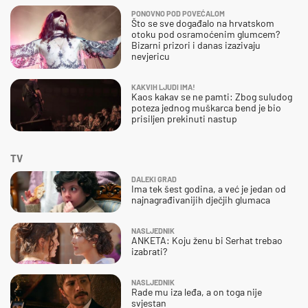
PONOVNO POD POVEĆALOM
Što se sve događalo na hrvatskom
otoku pod osramoćenim glumcem?
Bizarni prizori i danas izazivaju
nevjericu
KAKVIH LJUDI IMA!
Kaos kakav se ne pamti: Zbog suludog
poteza jednog muškarca bend je bio
prisiljen prekinuti nastup
TV
DALEKI GRAD
Ima tek šest godina, a već je jedan od
najnagrađivanijih dječjih glumaca
NASLJEDNIK
ANKETA: Koju ženu bi Serhat trebao
izabrati?
NASLJEDNIK
Rade mu iza leđa, a on toga nije
svjestan