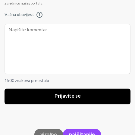
zajednicu našeg portala.
Važna obavijest
!
1500 znakova preostalo
Prijavite se
viralno
najčitanije