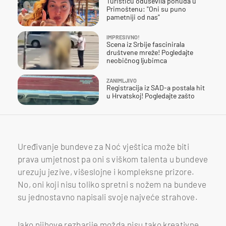
Turisticu oduševila ponuda u
Primoštenu: "Oni su puno
pametniji od nas"
IMPRESIVNO!
Scena iz Srbije fascinirala
društvene mreže! Pogledajte
neobičnog ljubimca
ZANIMLJIVO
Registracija iz SAD-a postala hit
u Hrvatskoj! Pogledajte zašto
Uređivanje bundeve za Noć vještica može biti
prava umjetnost pa oni s viškom talenta u bundeve
urezuju jezive, višeslojne i kompleksne prizore.
No, oni koji nisu toliko spretni s nožem na bundeve
su jednostavno napisali svoje najveće strahove.
Iako njihove rezbarije možda nisu tako kreativne,