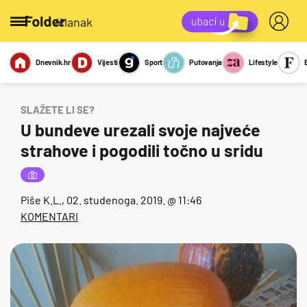
/članak
Dnevnik.hr
Vijesti
Sport
Putovanja
Lifestyle
Viralno
Miks
Kviz
Report
Sexy
SLAŽETE LI SE?
U bundeve urezali svoje najveće
strahove i pogodili točno u sridu
Piše
K.L.
, 02. studenoga. 2019. @ 11:46
KOMENTARI