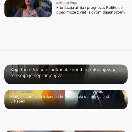
PIŠE LIJEČNIK
Fibrilacija atrija i prognoza: Koliko se
dugo može živjeti s ovom dijagnozom?
LOL
Koja faca! Vlasnici pokušali zbuniti mačku, njezina
reakcija je neprocjenjiva
ŠTO TO IZVODE?
Podijelili omiljene trikove iz kuhinje, neki od njih su čisti
urnebes