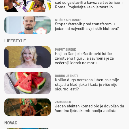
sad su ga stavili u kavez sa šestoricom
Roma! Pogledajte kako je završilo
STIŽE KAPETANU?
Stoper Vatrenih pred transferom u
jedan od najvećih svjetskih klubova?
LIFESTYLE
POPUT SIRENE
Haljina Danijele Martinović ističe
ženstvenu figuru, a savršena je za
večernji izlazak na moru
DOBRO JE ZNATI
Koliko dugo narezana lubenica smije
stajati u hladnjaku i kada je više nije
sigurno jesti?
ZA KONCERT
Jedan efektan komad bio je dovoljan da
Vannina ljetna kombinacija zablista
NOVAC