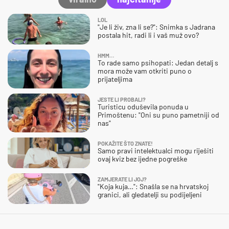
LOL
"Je li živ, zna li se?": Snimka s Jadrana
postala hit, radi li i vaš muž ovo?
HMM…
To rade samo psihopati: Jedan detalj s
mora može vam otkriti puno o
prijateljima
JESTE LI PROBALI?
Turisticu oduševila ponuda u
Primoštenu: "Oni su puno pametniji od
nas"
POKAŽITE ŠTO ZNATE!
Samo pravi intelektualci mogu riješiti
ovaj kviz bez ijedne pogreške
ZAMJERATE LI JOJ?
"Koja kuja…": Snašla se na hrvatskoj
granici, ali gledatelji su podijeljeni