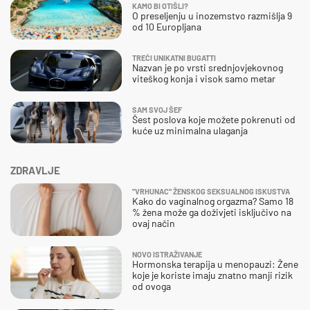
KAMO BI OTIŠLI?
O preseljenju u inozemstvo razmišlja 9
od 10 Europljana
TREĆI UNIKATNI BUGATTI
Nazvan je po vrsti srednjovjekovnog
viteškog konja i visok samo metar
SAM SVOJ ŠEF
Šest poslova koje možete pokrenuti od
kuće uz minimalna ulaganja
ZDRAVLJE
"VRHUNAC" ŽENSKOG SEKSUALNOG ISKUSTVA
Kako do vaginalnog orgazma? Samo 18
% žena može ga doživjeti isključivo na
ovaj način
NOVO ISTRAŽIVANJE
Hormonska terapija u menopauzi: Žene
koje je koriste imaju znatno manji rizik
od ovoga