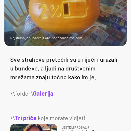
Najstrašnije bundeve (Foro: sadanduseless.com)
Sve strahove pretočili su u riječi i urazali
u bundeve, a ljudi na društvenim
mrežama znaju točno kako im je.
Galerija
18
\\
Tri priče
koje morate vidjeti
JESTE LI PROBALI?