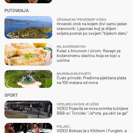
PUTOVANJA
UŽIVANJE NA "PRIVATNOM" OTOKU
Hrvatski otok na kojem živi samo jedan
stanovnik: Ljepotan koji je diljem
svijeta poznat po svojem "bijelom zlatu"
MA, SAVRŠENSTVO!
Kolač s limunom i sirom: Recept za
božanstvenu slasticu koja se topi u
ustima
NAJMANJA NA SVIJETU
Čudo prirode: Predivna pješčana plaža
na 100 metara od mora
SPORT
CIPELARILI GA DOK JE LEŽAO
VIDEO Pojavila se nova snimka tučnjave
BBB-a i Torcide: "Je*ote, pa ubit će ga!"
POLJACI...
VIDEO Boksao je s Kličkom i Furyjem, a