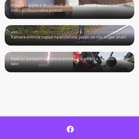
URADI SAM?
Slijedili savjete s društvenih mreža pa shvatili da im hitno
treba profesionalna pomoć
JAO...
Kamera snimila napad na biciklista, jadan se nije stigao snaći
NIJE IM LAKO
Radnici podijelili šokantne snimke s gradilišta, stvarno im nije
lako