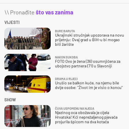
\\ Pronađite
što vas zanima
VIJESTI
BURE BARUTA
Ukrajinski stručnjak upozorava na novu
prijetnju: Ovaj grad u BiH-u bi mogao
biti žarište
NAKON SUKOBA
FOTO Ovo je žena (36) osumnjičena za
ubojstvo partnera (71) u Slavoniji
DRAMA U RIJECI
Urušio se balkon kuće, na njemu bile
dvije osobe: "Život im je visio o koncu"
SHOW
ČUVA USPOMENU NA NJEGA
Njezinog oca obožavala je cijela
Hrvatska! Kći neprežaljenog pjevača
projurila špicom na dva kotača