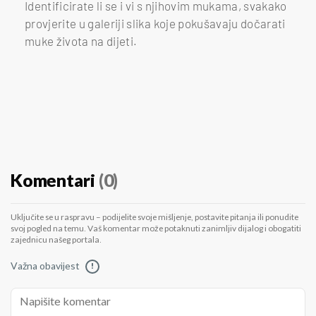
Identificirate li se i vi s njihovim mukama, svakako
provjerite u galeriji slika koje pokušavaju dočarati
muke života na dijeti.
Komentari
(0)
Uključite se u raspravu – podijelite svoje mišljenje, postavite pitanja ili ponudite
svoj pogled na temu. Vaš komentar može potaknuti zanimljiv dijalog i obogatiti
zajednicu našeg portala.
Važna obavijest
!