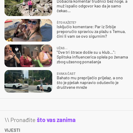
Dobacila komentar trudnici bez noge, a
muž ispalio odgovor kao da je samo
čekao…
ŠTO KAŽETE?
Isključio komentare: Par iz Srbije
preporučio spravicu za plažu s Temua,
čini li vam se ovo sigurnim?
UŽAS…
"Ove tri štrace došle su u klub…":
Splitska influencerica oplela po ženama
zbog užasnog ponašanja
SVAKA ČAST
Bahato mu prepriječio prijelaz, a ono
što je pješak napravio oduševilo je
društvene mreže
\\ Pronađite
što vas zanima
VIJESTI