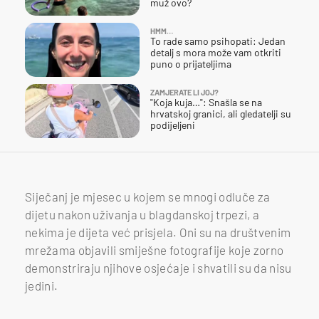
muž ovo?
HMM…
To rade samo psihopati: Jedan
detalj s mora može vam otkriti
puno o prijateljima
ZAMJERATE LI JOJ?
"Koja kuja…": Snašla se na
hrvatskoj granici, ali gledatelji su
podijeljeni
Siječanj je mjesec u kojem se mnogi odluče za
dijetu nakon uživanja u blagdanskoj trpezi, a
nekima je dijeta već prisjela. Oni su na društvenim
mrežama objavili smiješne fotografije koje zorno
demonstriraju njihove osjećaje i shvatili su da nisu
jedini.