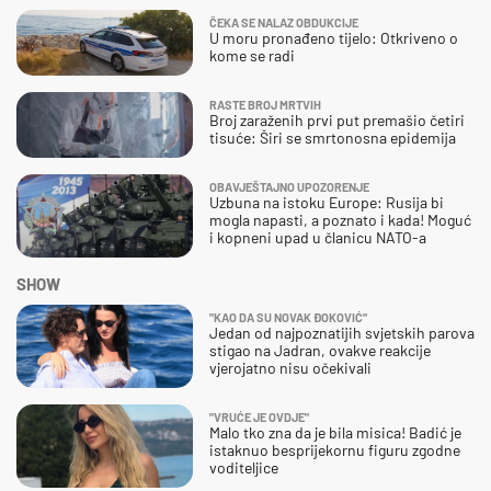
ČEKA SE NALAZ OBDUKCIJE
U moru pronađeno tijelo: Otkriveno o
kome se radi
RASTE BROJ MRTVIH
Broj zaraženih prvi put premašio četiri
tisuće: Širi se smrtonosna epidemija
OBAVJEŠTAJNO UPOZORENJE
Uzbuna na istoku Europe: Rusija bi
mogla napasti, a poznato i kada! Moguć
i kopneni upad u članicu NATO-a
SHOW
"KAO DA SU NOVAK ĐOKOVIĆ"
Jedan od najpoznatijih svjetskih parova
stigao na Jadran, ovakve reakcije
vjerojatno nisu očekivali
"VRUĆE JE OVDJE"
Malo tko zna da je bila misica! Badić je
istaknuo besprijekornu figuru zgodne
voditeljice