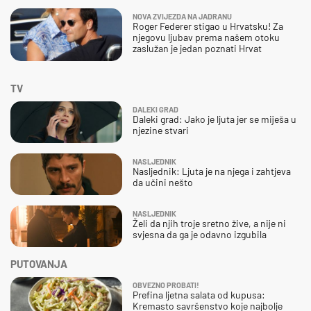
NOVA ZVIJEZDA NA JADRANU
Roger Federer stigao u Hrvatsku! Za
njegovu ljubav prema našem otoku
zaslužan je jedan poznati Hrvat
TV
DALEKI GRAD
Daleki grad: Jako je ljuta jer se miješa u
njezine stvari
NASLJEDNIK
Nasljednik: Ljuta je na njega i zahtjeva
da učini nešto
NASLJEDNIK
Želi da njih troje sretno žive, a nije ni
svjesna da ga je odavno izgubila
PUTOVANJA
OBVEZNO PROBATI!
Prefina ljetna salata od kupusa:
Kremasto savršenstvo koje najbolje