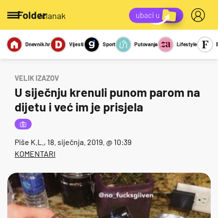
/članak
Dnevnik.hr
Vijesti
Sport
Putovanja
Lifestyle
Viralno
Miks
Kviz
Report
Sexy
VELIK IZAZOV
U siječnju krenuli punom parom na
dijetu i već im je prisjela
Piše
K.L.
, 18. siječnja. 2019. @ 10:39
KOMENTARI