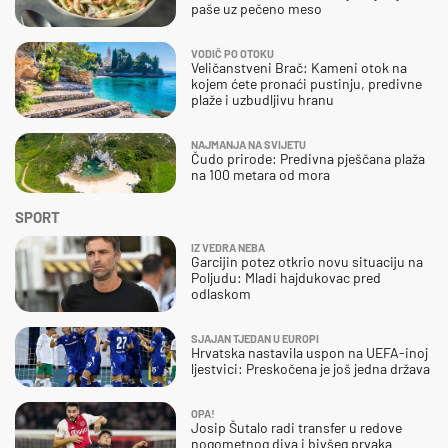
paše uz pečeno meso
VODIČ PO OTOKU
Veličanstveni Brač: Kameni otok na
kojem ćete pronaći pustinju, predivne
plaže i uzbudljivu hranu
NAJMANJA NA SVIJETU
Čudo prirode: Predivna pješčana plaža
na 100 metara od mora
SPORT
IZ VEDRA NEBA
Garcijin potez otkrio novu situaciju na
Poljudu: Mladi hajdukovac pred
odlaskom
SJAJAN TJEDAN U EUROPI
Hrvatska nastavila uspon na UEFA-inoj
ljestvici: Preskočena je još jedna država
OPA!
Josip Šutalo radi transfer u redove
nogometnog diva i bivšeg prvaka