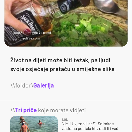
Dijeta (Foto: thechive.com)
Foto: thechive.com
Život na dijeti može biti težak, pa ljudi
svoje osjećaje pretaču u smiješne slike.
Galerija
14
\\
Tri priče
koje morate vidjeti
LOL
"Je li živ, zna li se?": Snimka s
Jadrana postala hit, radi li i vaš