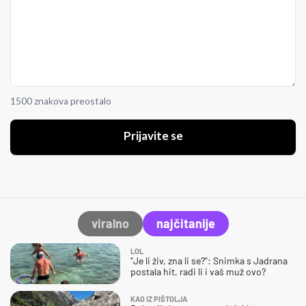
1500 znakova preostalo
Prijavite se
viralno
najčitanije
LOL
"Je li živ, zna li se?": Snimka s Jadrana
postala hit, radi li i vaš muž ovo?
KAO IZ PIŠTOLJA