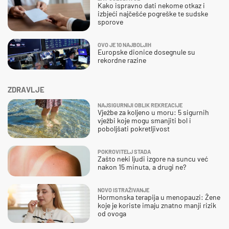
Kako ispravno dati nekome otkaz i
izbjeći najčešće pogreške te sudske
sporove
OVO JE 10 NAJBOLJIH
Europske dionice dosegnule su
rekordne razine
ZDRAVLJE
NAJSIGURNIJI OBLIK REKREACIJE
Vježbe za koljeno u moru: 5 sigurnih
vježbi koje mogu smanjiti bol i
poboljšati pokretljivost
POKROVITELJ STADA
Zašto neki ljudi izgore na suncu već
nakon 15 minuta, a drugi ne?
NOVO ISTRAŽIVANJE
Hormonska terapija u menopauzi: Žene
koje je koriste imaju znatno manji rizik
od ovoga