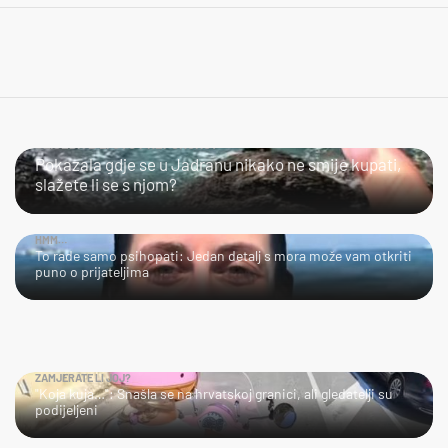
SLIJEDITE LI OVU PREPORUKU?
Pokazala gdje se u Jadranu nikako ne smije kupati,
slažete li se s njom?
HMM…
To rade samo psihopati: Jedan detalj s mora može vam otkriti
puno o prijateljima
ZAMJERATE LI JOJ?
"Koja kuja…": Snašla se na hrvatskoj granici, ali gledatelji su
podijeljeni