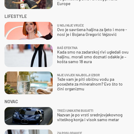
Europe
LIFESTYLE
U NOJ NIJE VRUĆE
Ovo je savršena haljina za ljeto i more -
nosi je i Bojana Gregorić Vejzović
BAŠ EFEKTNA
Kada smo na zadarskoj rivi ugledali ovu
haljinu, morali smo doznati odakle je –
košta samo 18 eura
NIJE UVIJEK NAJBOLJI IZBOR
Teže vam je piti običnu vodu pa
posežete za mineralnom? Evo što to
čini organizmu
NOVAC
TREĆI UNIKATNI BUGATTI
Nazvan je po vrsti srednjovjekovnog
viteškog konja i visok samo metar
ZA POSLODAVCE