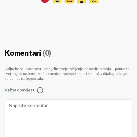
Komentari
(0)
Uključite se u raspravu – podijelite svoje mišljenje, postavite pitanja ili ponudite
svoj pogled na temu. Vaš komentar može potaknuti zanimljiv dijalog i obogatiti
zajednicu našeg portala.
Važna obavijest
!