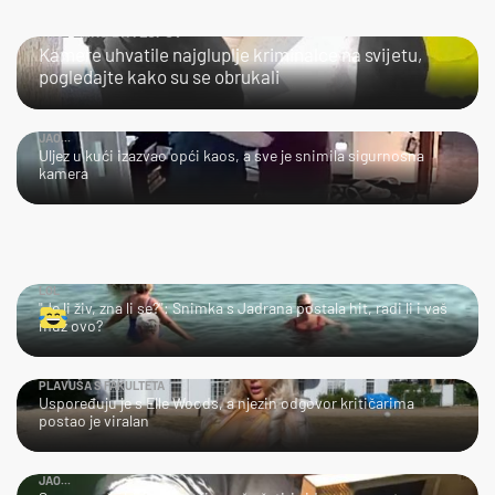
NIJE LAKO BITI LOPOV
Kamere uhvatile najgluplje kriminalce na svijetu,
pogledajte kako su se obrukali
JAO...
Uljez u kući izazvao opći kaos, a sve je snimila sigurnosna
kamera
LOL
"Je li živ, zna li se?": Snimka s Jadrana postala hit, radi li i vaš
muž ovo?
PLAVUŠA S FAKULTETA
Uspoređuju je s Elle Woods, a njezin odgovor kritičarima
postao je viralan
JAO...