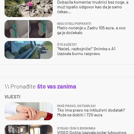
Dobacila komentar trudnici bez noge, a
muž ispalio odgovor kao da je samo
čekao…
NISU STIGLI POPRAVITI
Platio noćenje u Zadru 105 eura, a ovo
ga je dočekalo
ŠTO KAŽETE?
"Nećeš, razbojniče!" Snimka s A1
izazvala burnu raspravu
\\ Pronađite
što vas zanima
VIJESTI
IMAŠ PRAVO, OSTVARI GA!
Tko ima pravo na inkluzivni dodatak?
Može se dobiti i 720 eura
STIGAO I ŠOK S BOOKINGA
VIDEO Gošća izazvala požar luksuznog