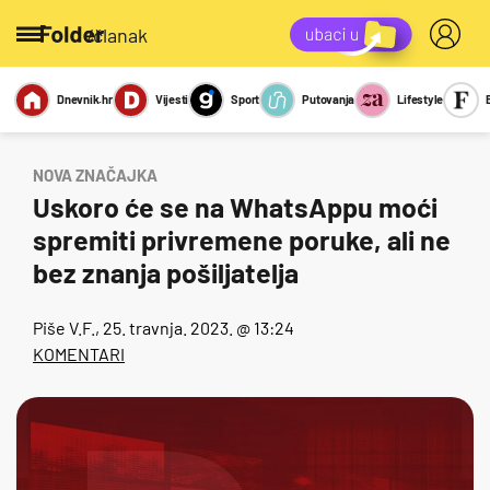
/članak
Dnevnik.hr
Vijesti
Sport
Putovanja
Lifestyle
Viralno
Miks
Kviz
Report
Sexy
NOVA ZNAČAJKA
Uskoro će se na WhatsAppu moći
spremiti privremene poruke, ali ne
bez znanja pošiljatelja
Piše
V.F.
, 25. travnja. 2023. @ 13:24
KOMENTARI