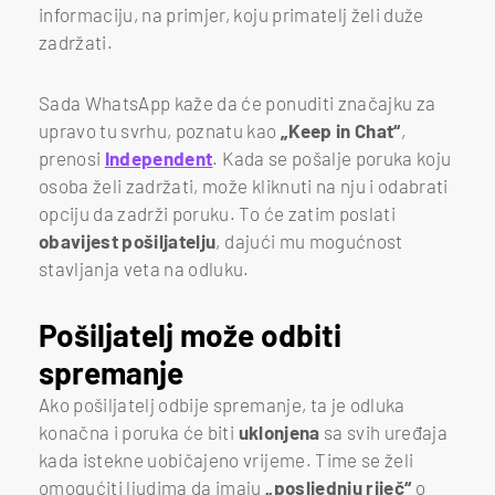
informaciju, na primjer, koju primatelj želi duže
zadržati.
Sada WhatsApp kaže da će ponuditi značajku za
upravo tu svrhu, poznatu kao
„Keep in Chat“
,
prenosi
Independent
. Kada se pošalje poruka koju
osoba želi zadržati, može kliknuti na nju i odabrati
opciju da zadrži poruku. To će zatim poslati
obavijest pošiljatelju
, dajući mu mogućnost
stavljanja veta na odluku.
Pošiljatelj može odbiti
spremanje
Ako pošiljatelj odbije spremanje, ta je odluka
konačna i poruka će biti
uklonjena
sa svih uređaja
kada istekne uobičajeno vrijeme. Time se želi
omogućiti ljudima da imaju
„posljednju riječ“
o