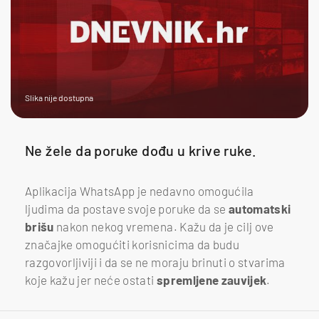
Slika nije dostupna
Ne žele da poruke dođu u krive ruke.
Aplikacija WhatsApp je nedavno omogućila
ljudima da postave svoje poruke da se
automatski
brišu
nakon nekog vremena. Kažu da je cilj ove
značajke omogućiti korisnicima da budu
razgovorljiviji i da se ne moraju brinuti o stvarima
koje kažu jer neće ostati
spremljene zauvijek
.