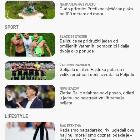
NAJMANJA NA SVIJETU
Čudo prirode: Predivna pješčana plaža
na 100 metara od mora
SPORT
SLAŽE SE STOŽER
Daliću će se pridružiti jedan od
omiljenih Vatrenih, pomoćnici i dalje
dvoje oko ponude
ŽALGIRIS RAZBIJEN
Golijada u Litvi: Hajduku petarda i
velika prednost uoči uzvrata na Poljudu
NOVI IZAZOV
Zlatko Dalić odabrao novi posao, odlazi
u jednu od najatraktivnijih zemalja
svijeta
LIFESTYLE
BAŠ EFEKTNA
Kada smo na zadarskoj rivi ugledali ovu
haljinu, morali smo doznati odakle je –
košta samo 18 eura