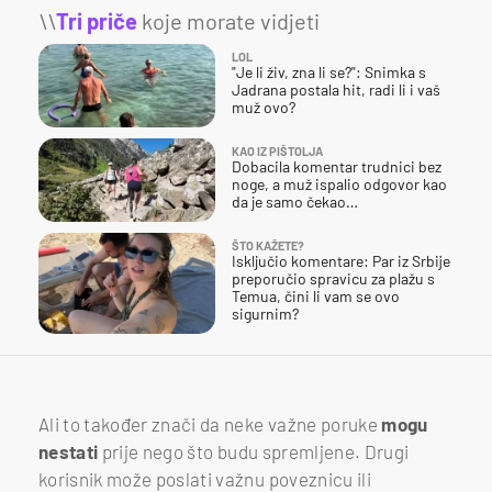
\\
Tri priče
koje morate vidjeti
LOL
"Je li živ, zna li se?": Snimka s
Jadrana postala hit, radi li i vaš
muž ovo?
KAO IZ PIŠTOLJA
Dobacila komentar trudnici bez
noge, a muž ispalio odgovor kao
da je samo čekao…
ŠTO KAŽETE?
Isključio komentare: Par iz Srbije
preporučio spravicu za plažu s
Temua, čini li vam se ovo
sigurnim?
Ali to također znači da neke važne poruke
mogu
nestati
prije nego što budu spremljene. Drugi
korisnik može poslati važnu poveznicu ili