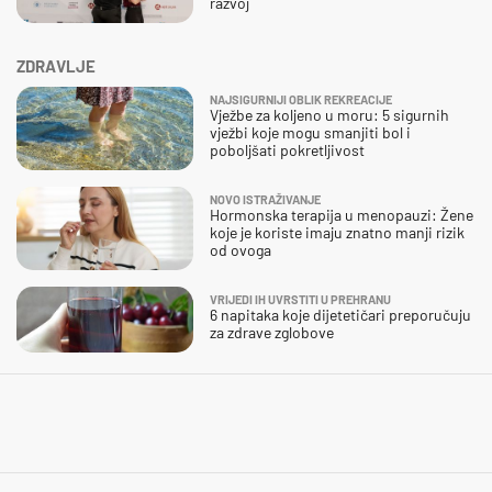
razvoj
ZDRAVLJE
NAJSIGURNIJI OBLIK REKREACIJE
Vježbe za koljeno u moru: 5 sigurnih
vježbi koje mogu smanjiti bol i
poboljšati pokretljivost
NOVO ISTRAŽIVANJE
Hormonska terapija u menopauzi: Žene
koje je koriste imaju znatno manji rizik
od ovoga
VRIJEDI IH UVRSTITI U PREHRANU
6 napitaka koje dijetetičari preporučuju
za zdrave zglobove