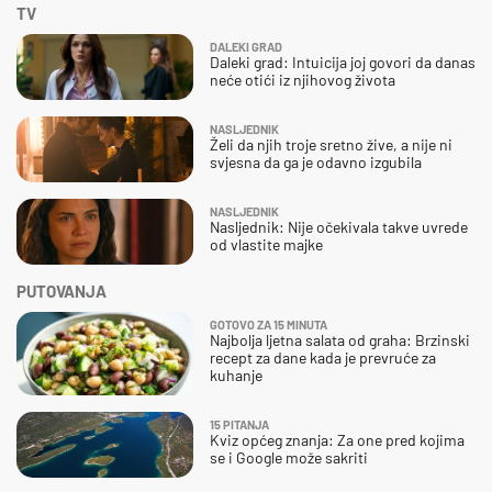
TV
DALEKI GRAD
Daleki grad: Intuicija joj govori da danas
neće otići iz njihovog života
NASLJEDNIK
Želi da njih troje sretno žive, a nije ni
svjesna da ga je odavno izgubila
NASLJEDNIK
Nasljednik: Nije očekivala takve uvrede
od vlastite majke
PUTOVANJA
GOTOVO ZA 15 MINUTA
Najbolja ljetna salata od graha: Brzinski
recept za dane kada je prevruće za
kuhanje
15 PITANJA
Kviz općeg znanja: Za one pred kojima
se i Google može sakriti