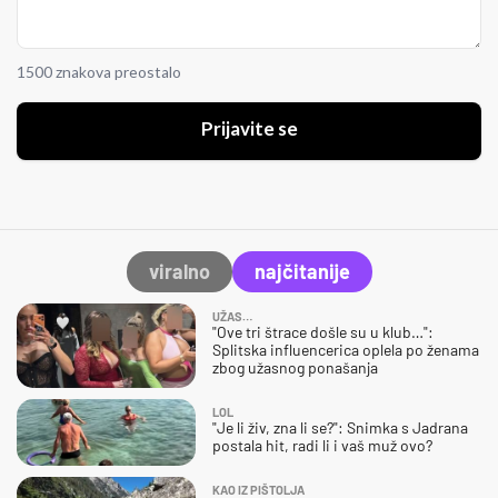
1500 znakova preostalo
Prijavite se
viralno
najčitanije
UŽAS…
"Ove tri štrace došle su u klub…":
Splitska influencerica oplela po ženama
zbog užasnog ponašanja
LOL
"Je li živ, zna li se?": Snimka s Jadrana
postala hit, radi li i vaš muž ovo?
KAO IZ PIŠTOLJA