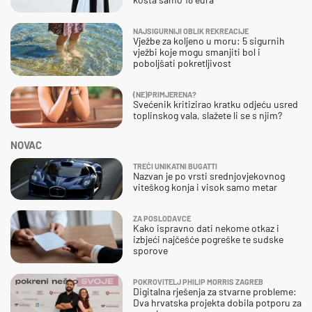
NAJSIGURNIJI OBLIK REKREACIJE
Vježbe za koljeno u moru: 5 sigurnih
vježbi koje mogu smanjiti bol i
poboljšati pokretljivost
(NE)PRIMJERENA?
Svećenik kritizirao kratku odjeću usred
toplinskog vala, slažete li se s njim?
NOVAC
TREĆI UNIKATNI BUGATTI
Nazvan je po vrsti srednjovjekovnog
viteškog konja i visok samo metar
ZA POSLODAVCE
Kako ispravno dati nekome otkaz i
izbjeći najčešće pogreške te sudske
sporove
POKROVITELJ PHILIP MORRIS ZAGREB
Digitalna rješenja za stvarne probleme:
Dva hrvatska projekta dobila potporu za