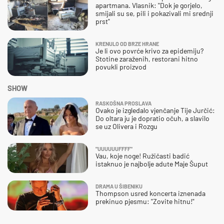
apartmana. Vlasnik: "Dok je gorjelo,
smijali su se, pili i pokazivali mi srednji
prst"
KRENULO OD BRZE HRANE
Je li ovo povrće krivo za epidemiju?
Stotine zaraženih, restorani hitno
povukli proizvod
SHOW
RASKOŠNA PROSLAVA
Ovako je izgledalo vjenčanje Tije Jurčić:
Do oltara ju je dopratio očuh, a slavilo
se uz Olivera i Rozgu
"UUUUUUFFFF"
Vau, koje noge! Ružičasti badić
istaknuo je najbolje adute Maje Šuput
DRAMA U ŠIBENIKU
Thompson usred koncerta iznenada
prekinuo pjesmu: "Zovite hitnu!"