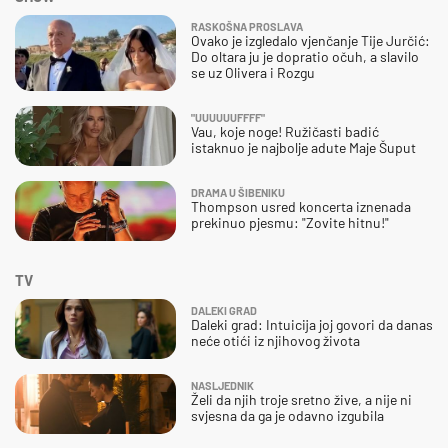
RASKOŠNA PROSLAVA
Ovako je izgledalo vjenčanje Tije Jurčić:
Do oltara ju je dopratio očuh, a slavilo
se uz Olivera i Rozgu
"UUUUUUFFFF"
Vau, koje noge! Ružičasti badić
istaknuo je najbolje adute Maje Šuput
DRAMA U ŠIBENIKU
Thompson usred koncerta iznenada
prekinuo pjesmu: "Zovite hitnu!"
TV
DALEKI GRAD
Daleki grad: Intuicija joj govori da danas
neće otići iz njihovog života
NASLJEDNIK
Želi da njih troje sretno žive, a nije ni
svjesna da ga je odavno izgubila