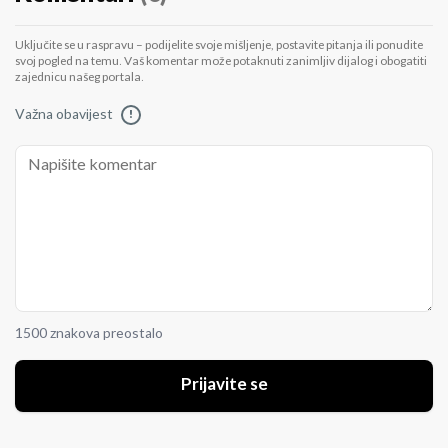
Uključite se u raspravu – podijelite svoje mišljenje, postavite pitanja ili ponudite
svoj pogled na temu. Vaš komentar može potaknuti zanimljiv dijalog i obogatiti
zajednicu našeg portala.
Važna obavijest
!
1500 znakova preostalo
Prijavite se