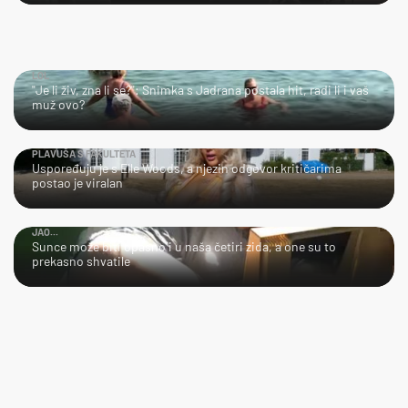
LOL
"Je li živ, zna li se?": Snimka s Jadrana postala hit, radi li i vaš
muž ovo?
PLAVUŠA S FAKULTETA
Uspoređuju je s Elle Woods, a njezin odgovor kritičarima
postao je viralan
JAO...
Sunce može biti opasno i u naša četiri zida, a one su to
prekasno shvatile