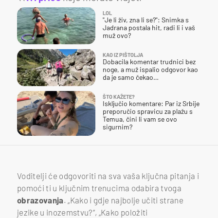
LOL
"Je li živ, zna li se?": Snimka s
Jadrana postala hit, radi li i vaš
muž ovo?
KAO IZ PIŠTOLJA
Dobacila komentar trudnici bez
noge, a muž ispalio odgovor kao
da je samo čekao…
ŠTO KAŽETE?
Isključio komentare: Par iz Srbije
preporučio spravicu za plažu s
Temua, čini li vam se ovo
sigurnim?
Voditelji će odgovoriti na sva vaša ključna pitanja i
pomoći ti u ključnim trenucima odabira tvoga
obrazovanja
. „Kako i gdje najbolje učiti strane
jezike u inozemstvu?“, „Kako položiti