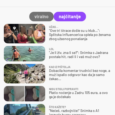
viralno
najčitanije
UŽAS…
"Ove tri štrace došle su u klub…":
Splitska influencerica oplela po ženama
zbog užasnog ponašanja
LOL
"Je li živ, zna li se?": Snimka s Jadrana
postala hit, radi li i vaš muž ovo?
KAO IZ PIŠTOLJA
Dobacila komentar trudnici bez noge, a
muž ispalio odgovor kao da je samo
čekao…
NISU STIGLI POPRAVITI
Platio noćenje u Zadru 105 eura, a ovo
ga je dočekalo
ŠTO KAŽETE?
"Nećeš, razbojniče!" Snimka s A1
izazvala burnu raspravu