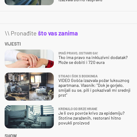
\\ Pronađite
što vas zanima
VIJESTI
IMAŠ PRAVO, OSTVARI GA!
Tko ima pravo na inkluzivni dodatak?
Može se dobiti i 720 eura
STIGAO I ŠOK S BOOKINGA
VIDEO Gošća izazvala požar luksuznog
apartmana. Vlasnik: "Dok je gorjelo,
smijali su se, pili i pokazivali mi srednji
prst"
KRENULO OD BRZE HRANE
Je li ovo povrće krivo za epidemiju?
Stotine zaraženih, restorani hitno
povukli proizvod
SHOW