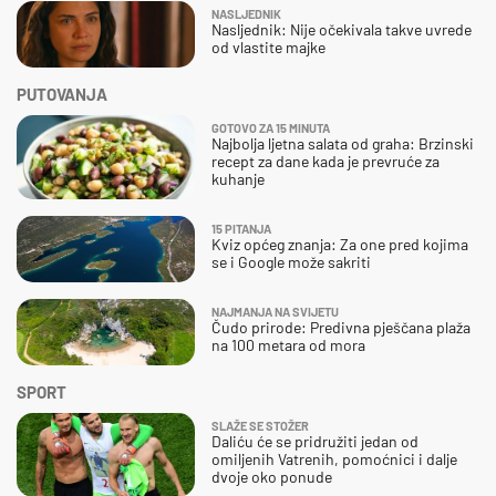
NASLJEDNIK
Nasljednik: Nije očekivala takve uvrede
od vlastite majke
PUTOVANJA
GOTOVO ZA 15 MINUTA
Najbolja ljetna salata od graha: Brzinski
recept za dane kada je prevruće za
kuhanje
15 PITANJA
Kviz općeg znanja: Za one pred kojima
se i Google može sakriti
NAJMANJA NA SVIJETU
Čudo prirode: Predivna pješčana plaža
na 100 metara od mora
SPORT
SLAŽE SE STOŽER
Daliću će se pridružiti jedan od
omiljenih Vatrenih, pomoćnici i dalje
dvoje oko ponude