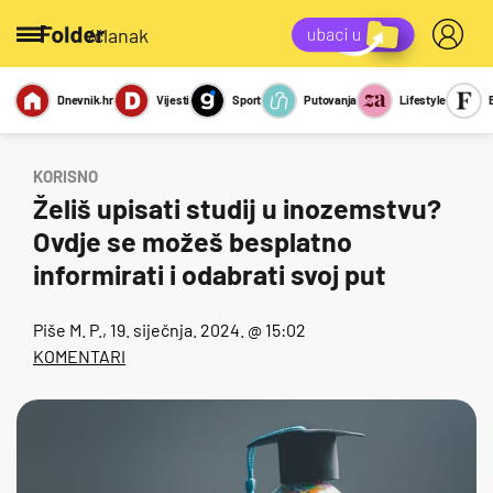
/članak
Dnevnik.hr
Vijesti
Sport
Putovanja
Lifestyle
Viralno
Miks
Kviz
Report
Sexy
KORISNO
Želiš upisati studij u inozemstvu?
Ovdje se možeš besplatno
informirati i odabrati svoj put
Piše
M. P.
, 19. siječnja. 2024. @ 15:02
KOMENTARI