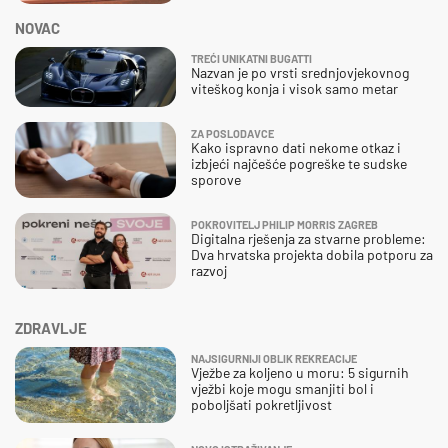
NOVAC
TREĆI UNIKATNI BUGATTI
Nazvan je po vrsti srednjovjekovnog
viteškog konja i visok samo metar
ZA POSLODAVCE
Kako ispravno dati nekome otkaz i
izbjeći najčešće pogreške te sudske
sporove
POKROVITELJ PHILIP MORRIS ZAGREB
Digitalna rješenja za stvarne probleme:
Dva hrvatska projekta dobila potporu za
razvoj
ZDRAVLJE
NAJSIGURNIJI OBLIK REKREACIJE
Vježbe za koljeno u moru: 5 sigurnih
vježbi koje mogu smanjiti bol i
poboljšati pokretljivost