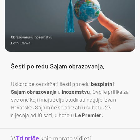
Obrazovanje u inozemstvu
Foto: Canva
Šesti po redu Sajam obrazovanja.
Uskoro će se održati šesti po redu
besplatni
Sajam obrazovanja
u
inozemstvu
. Ovo je prilika za
sve one koji imaju želju studirati negdje izvan
Hrvatske. Sajam će se održati u subotu, 27.
siječnja od 10 sati, u hotelu
Le Premier
.
\\
Tri priče
koje morate vidjeti