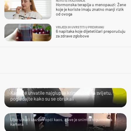
NOVO ISTRAŽIVANJE
Hormonska terapija u menopauzi: Žene
koje je koriste imaju znatno manji rizik
od ovoga
VRIJEDI IH UVRSTITI U PREHRANU
6 napitaka koje dijetetičari preporučuju
za zdrave zglobove
NIJE LAKO BITI LOPOV
Kamere uhvatile najgluplje kriminalce na svijetu,
pogledajte kako su se obrukali
JAO...
Uljez u kući izazvao opći kaos, a sve je snimila sigurnosna
kamera