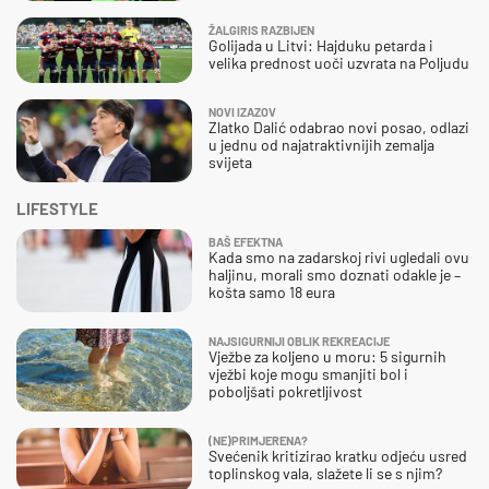
ŽALGIRIS RAZBIJEN
Golijada u Litvi: Hajduku petarda i
velika prednost uoči uzvrata na Poljudu
NOVI IZAZOV
Zlatko Dalić odabrao novi posao, odlazi
u jednu od najatraktivnijih zemalja
svijeta
LIFESTYLE
BAŠ EFEKTNA
Kada smo na zadarskoj rivi ugledali ovu
haljinu, morali smo doznati odakle je –
košta samo 18 eura
NAJSIGURNIJI OBLIK REKREACIJE
Vježbe za koljeno u moru: 5 sigurnih
vježbi koje mogu smanjiti bol i
poboljšati pokretljivost
(NE)PRIMJERENA?
Svećenik kritizirao kratku odjeću usred
toplinskog vala, slažete li se s njim?