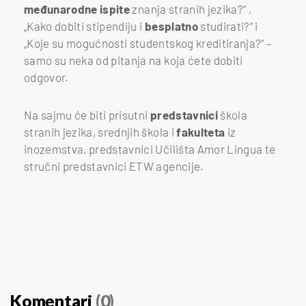
međunarodne
ispite
znanja stranih jezika?“ ,
„Kako dobiti stipendiju i
besplatno
studirati?“ i
„Koje su mogućnosti studentskog kreditiranja?“ –
samo su neka od pitanja na koja ćete dobiti
odgovor.
Na sajmu će biti prisutni
predstavnici
škola
stranih jezika, srednjih škola i
fakulteta
iz
inozemstva, predstavnici Učilišta Amor Lingua te
stručni predstavnici ETW agencije.
Komentari
(0)