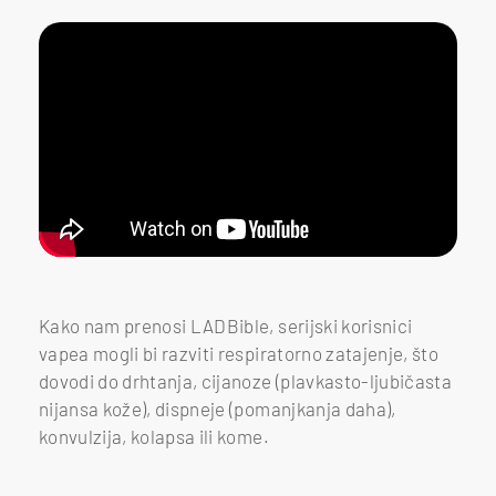
Kako nam prenosi LADBible, serijski korisnici
vapea mogli bi razviti respiratorno zatajenje, što
dovodi do drhtanja, cijanoze (plavkasto-ljubičasta
nijansa kože), dispneje (pomanjkanja daha),
konvulzija, kolapsa ili kome.