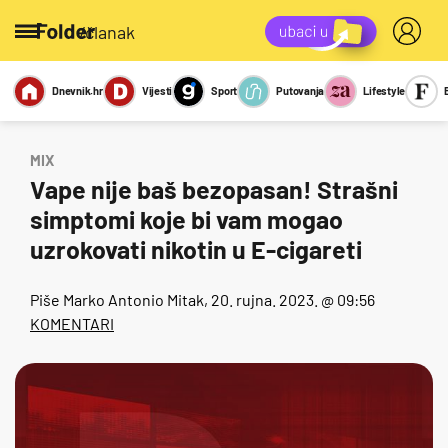
/članak
Dnevnik.hr
Vijesti
Sport
Putovanja
Lifestyle
Viralno
Miks
Kviz
Report
Sexy
MIX
Vape nije baš bezopasan! Strašni
simptomi koje bi vam mogao
uzrokovati nikotin u E-cigareti
Piše
Marko Antonio Mitak
, 20. rujna. 2023. @ 09:56
KOMENTARI