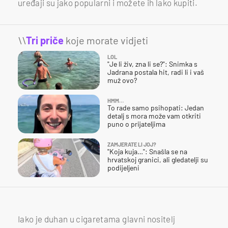
uređaji su jako popularni i možete ih lako kupiti.
\\
Tri priče
koje morate vidjeti
LOL
"Je li živ, zna li se?": Snimka s
Jadrana postala hit, radi li i vaš
muž ovo?
HMM…
To rade samo psihopati: Jedan
detalj s mora može vam otkriti
puno o prijateljima
ZAMJERATE LI JOJ?
"Koja kuja…": Snašla se na
hrvatskoj granici, ali gledatelji su
podijeljeni
Iako je duhan u cigaretama glavni nositelj