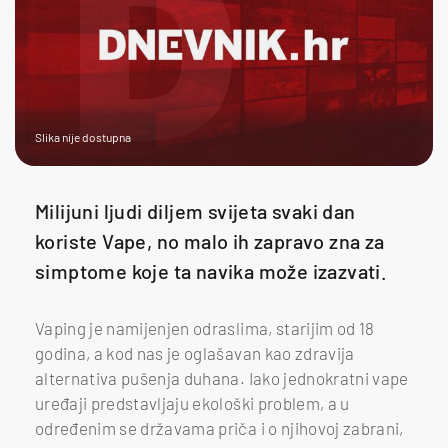
Slika nije dostupna
Milijuni ljudi diljem svijeta svaki dan
koriste Vape, no malo ih zapravo zna za
simptome koje ta navika može izazvati.
Vaping je namijenjen odraslima, starijim od 18
godina, a kod nas je oglašavan kao zdravija
alternativa pušenja duhana. Iako jednokratni vape
uređaji predstavljaju ekološki problem, a u
određenim se državama priča i o njihovoj zabrani,