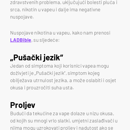
zdravstvenih problema, uključujući bolesti pluća i
srca, nikotin u vapeu i dalje ima negativne
nuspojave.
Nuspojave nikotina u vapeu, kako nam prenosi
LADBible
, su sljedeće:
„Pušački jezik“
Jedan od simptoma koji korisnici vapea mogu
doživjeti je „Pušački jezik“, simptom kojeg
obilježava utrnulost jezika, a može oslabiti i osjet
okusa i prouzročiti suha usta.
Proljev
Budući da tekućine za vape dolaze u nizu okusa,
od kojih su mnogi vrlo slatki, umjetni zaslađivači u
njima mogu uzrokovati proljev i nadutost ako se