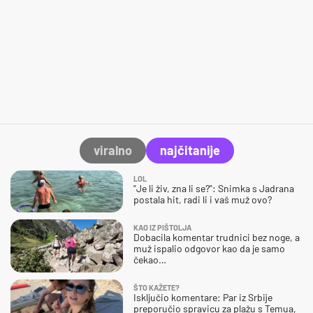
viralno
najčitanije
LOL
"Je li živ, zna li se?": Snimka s Jadrana
postala hit, radi li i vaš muž ovo?
KAO IZ PIŠTOLJA
Dobacila komentar trudnici bez noge, a
muž ispalio odgovor kao da je samo
čekao…
ŠTO KAŽETE?
Isključio komentare: Par iz Srbije
preporučio spravicu za plažu s Temua,