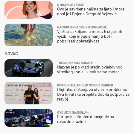
U NOJ NIJE VRUĆE
Ovo je savršena haljina za ljeto i more -
nosi je i Bojana Gregorić Vejzović
NAJSIGURNIJI OBLIK REKREACIJE
Vježbe za koljeno u moru: 5 sigurnih
vježbi koje mogu smanjiti bol i
poboljšati pokretljivost
NOVAC
TREĆI UNIKATNI BUGATTI
Nazvan je po vrsti srednjovjekovnog
viteškog konja i visok samo metar
POKROVITELJ PHILIP MORRIS ZAGREB
Digitalna rješenja za stvarne probleme:
Dva hrvatska projekta dobila potporu za
razvoj
OVO JE 10 NAJBOLJIH
Europske dionice dosegnule su
rekordne razine