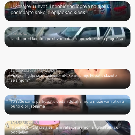
KAKVA SNALAŽLJIVOST!
U Sarajevu uhvatili neobičnog lopova na djelu,
pogledajte kako je opljačkao kiosk
ČOVJEČE...
Izletio pred kamion pa shvatio da je napravio kobnu pogrešku
SLIJEDITE LI OVU PREPORUKU?
Pokazala gdje se u Jadranu nikako ne smije kupati, slažete li
se s njom?
HMM…
To rade samo psihopati: Jedan detalj s mora može vam otkriti
puno o prijateljima
ZAMJERATE LI JOJ?
"Koja kuja…": Snašla se na hrvatskoj granici, ali gledatelji su
podijeljeni