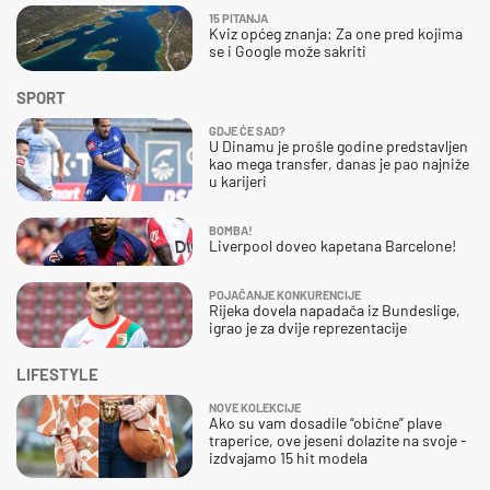
15 PITANJA
Kviz općeg znanja: Za one pred kojima
se i Google može sakriti
SPORT
GDJE ĆE SAD?
U Dinamu je prošle godine predstavljen
kao mega transfer, danas je pao najniže
u karijeri
BOMBA!
Liverpool doveo kapetana Barcelone!
POJAČANJE KONKURENCIJE
Rijeka dovela napadača iz Bundeslige,
igrao je za dvije reprezentacije
LIFESTYLE
NOVE KOLEKCIJE
Ako su vam dosadile “obične” plave
traperice, ove jeseni dolazite na svoje -
izdvajamo 15 hit modela