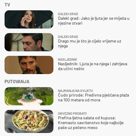
TV
DALEKI GRAD
Daleki grad: Jako je ljuta jer se miješa u
njezine stvari
DALEKI GRAD
Drago mu je što je cijelo vrijeme uz
njega
NASLJEDNIK
Nasljednik: Ljuta je na njega i zahtjeva
da učini nešto
PUTOVANJA
NAJMANJA NA SVIJETU
Čudo prirode: Predivna pješčana plaža
na 100 metara od mora
OBVEZNO PROBATI!
Prefina ljetna salata od kupusa:
Kremasto savršenstvo koje najbolje
paše uz pečeno meso