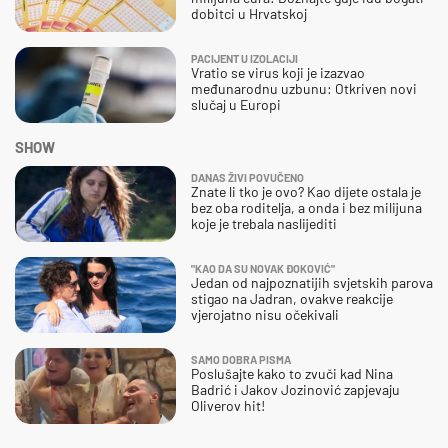
dobitci u Hrvatskoj
PACIJENT U IZOLACIJI
Vratio se virus koji je izazvao
međunarodnu uzbunu: Otkriven novi
slučaj u Europi
SHOW
DANAS ŽIVI POVUČENO
Znate li tko je ovo? Kao dijete ostala je
bez oba roditelja, a onda i bez milijuna
koje je trebala naslijediti
"KAO DA SU NOVAK ĐOKOVIĆ"
Jedan od najpoznatijih svjetskih parova
stigao na Jadran, ovakve reakcije
vjerojatno nisu očekivali
SAMO DOBRA PISMA
Poslušajte kako to zvuči kad Nina
Badrić i Jakov Jozinović zapjevaju
Oliverov hit!