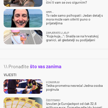
čini li vam se ovo sigurnim?
HMM…
To rade samo psihopati: Jedan detalj s
mora može vam otkriti puno o
prijateljima
ZAMJERATE LI JOJ?
"Koja kuja…": Snašla se na hrvatskoj
granici, ali gledatelji su podijeljeni
\\ Pronađite
što vas zanima
VIJESTI
U ZAGORJU
Teška prometna nesreća! Jedna osoba
poginula
ČESTITAMO!
Izvučen je Eurojackpot od čak 32,6
milijuna eura: Doznajte gdje idu bogati