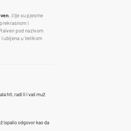
iven
, čije su pjesme
u prekrasnom i
 Raiven pod nazivom
 i ubijena u Velikom
la hit, radi li i vaš muž
ž ispalio odgovor kao da