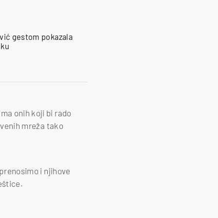
ović gestom pokazala
iku
ma onih koji bi rado
štvenih mreža tako
 prenosimo i njihove
eštice.