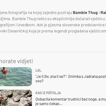
jena fotografija na kojoj zajedno poziraju
Bambie Thug
i
Ra
ježjima. Bambie Thug nešto su eksplicitnije dočarali vještic
rafijom i izvedbom, dok je pjesma slovenske predstavnice
oniki Desenićkoj koja je prema legendi proglašena vješticom
orate vidjeti
LOL
"Je li živ, zna li se?": Snimka s Jadrana posta
ovo?
KAO IZ PIŠTOLJA
Dobacila komentar trudnici bez noge, a mu
je samo čekao…