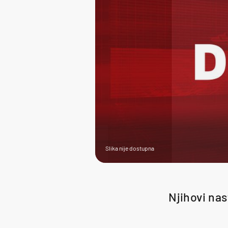
Slika nije dostupna
Njihovi nast