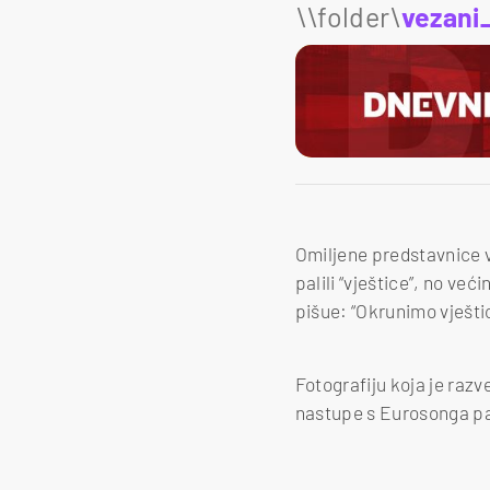
\\folder\
vezani
Omiljene predstavnice v
palili “vještice”, no ve
pišue: “Okrunimo vještice
Fotografiju koja je razv
nastupe s Eurosonga pa p