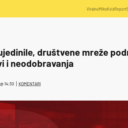
Viralno
Miks
Kviz
Report
ujedinile, društvene mreže pod
avi i neodobravanja
. @ 14:30
KOMENTARI