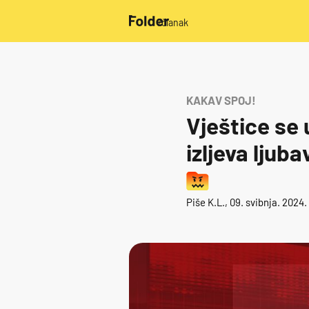
/članak
KAKAV SPOJ!
Vještice se 
izljeva ljub
Piše
K.L.
, 09. svibnja. 2024