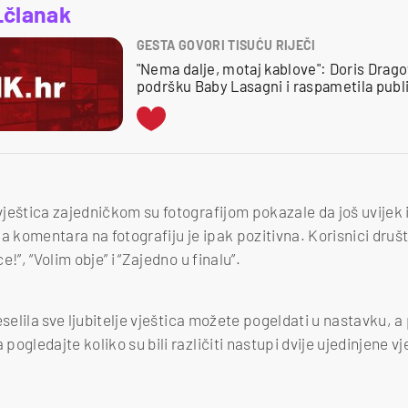
_članak
GESTA GOVORI TISUĆU RIJEČI
"Nema dalje, motaj kablove": Doris Drag
podršku Baby Lasagni i raspametila publ
ještica zajedničkom su fotografijom pokazale da još uvijek i
ćina komentara na fotografiju je ipak pozitivna. Korisnici dru
!”, “Volim obje” i “Zajedno u finalu”.
eselila sve ljubitelje vještica možete pogeldati u nastavku, a
ogledajte koliko su bili različiti nastupi dvije ujedinjene vj