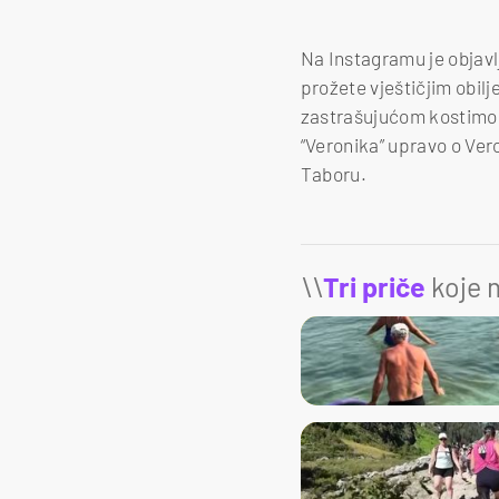
Na Instagramu je objavl
prožete vještičjim obil
zastrašujućom kostimog
“Veronika” upravo o Ver
Taboru.
\\
Tri priče
koje m