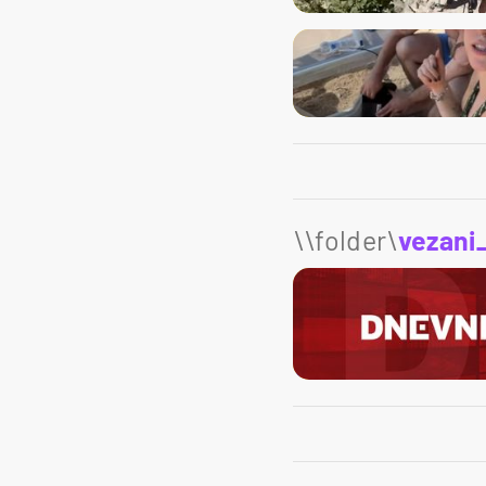
\\folder\
vezani