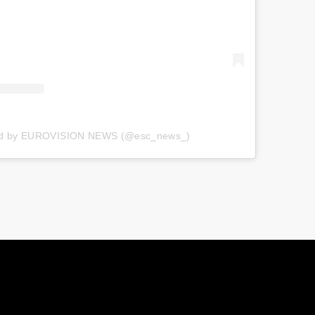
red by EUROVISION NEWS (@esc_news_)