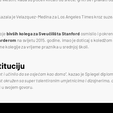
 kazala je Velazquez-Medina za Los Angeles Times kroz suze
voje
bivših kolega za Sveučilišta Stanford
osmislio i pokren
jarderom
na svijetu 2015. godine, imao je doticaj s koledžom O
e kolegije za vrijeme praznika u srednjoj školi.
tituciju
vot i učinilo da se osjećam kao doma",
kazao je Spiegel diplo
st okružen sa super talentiranim umjetnicima i dizajnerima, a
l u svojem govoru.