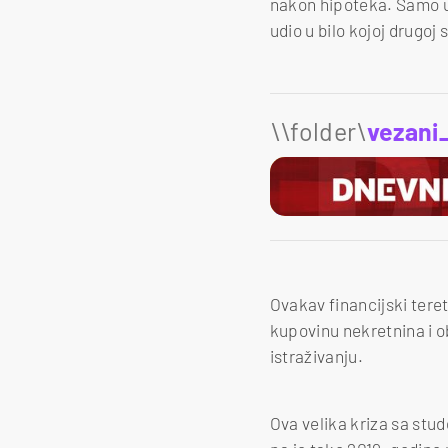
nakon hipoteka. Samo u 
udio u bilo kojoj drugoj 
\\folder\
vezani
Ovakav financijski tere
kupovinu nekretnina i o
istraživanju.
Ova velika kriza sa stu