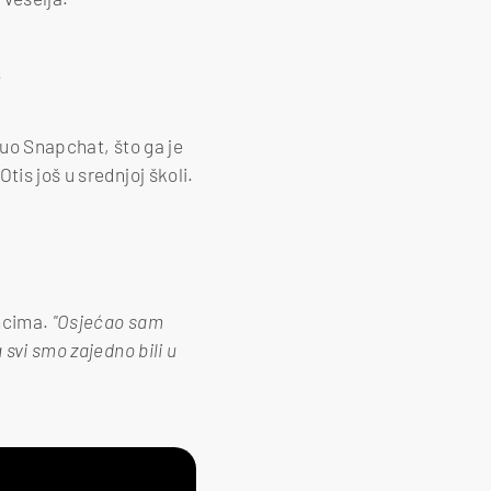
.
uo Snapchat, što ga je
tis još u srednjoj školi.
mcima.
"Osjećao sam
 svi smo zajedno bili u