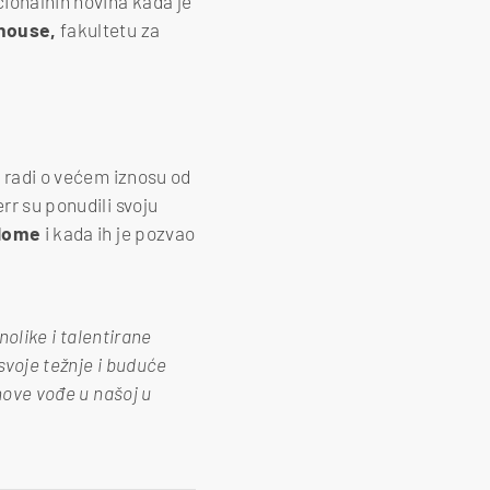
ionalnih novina kada je
house,
fakultetu za
e radi o većem iznosu od
rr su ponudili svoju
plome
i kada ih je pozvao
olike i talentirane
svoje težnje i buduće
 nove vođe u našoj u