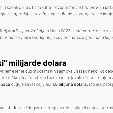
nju kazali da je Otis fakultet
"izvanredna institucija koja po
glas i napreduju u raznim industrijama i stvaraju razne karije
bitelj vratiti i podržati cijelu klasu 2022. i nadamo se da će o
, doprinose svijetu i nadahnjuju čovječanstvo u godinama koje
i" milijarde dolara
 vrijeme jer je dug studentskih zajmova unazad nekoliko des
im troškovima fakulteta i sve manjim javnim financiranjem z
anaca
duguje saveznoj vladi
1,6 bilijuna dolara,
što je u pro
ma, studentski dugovi su drugi po redu najveći dugovi potr