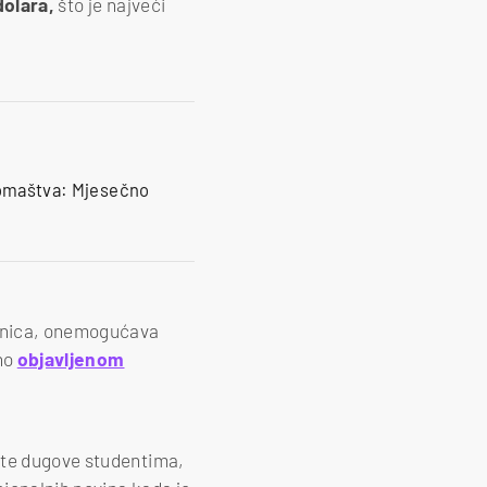
dolara,
što je najveći
iromaštva: Mjesečno
ednica, onemogućava
vno
objavljenom
ate dugove studentima,