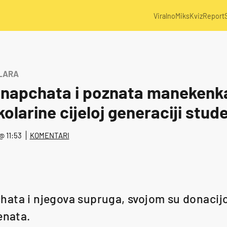
Viralno
Miks
Kviz
Report
OLARA
napchata i poznata manekenka 
kolarine cijeloj generaciji stud
 @ 11:53
KOMENTARI
ata i njegova supruga, svojom su donacijo
enata.