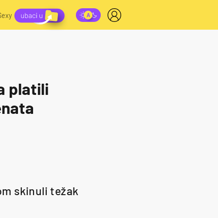
Sexy
platili
enata
m skinuli težak