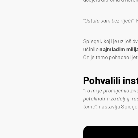
"Ostala sam bez riječi"
,
Spiegel, koji je uz još d
učinilo
najmlađim mili
On je tamo pohađao ljetn
Pohvalili ins
"To mi je promijenilo ži
potaknutim za daljnji ra
tome",
nastavlja Spiege