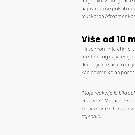
pa je tako 2019. godine 
najavio da će pokriti du
muškarce Afroamerikanc
Više od 10 m
Hirschhorn nije otkrio k
prethodnog najvećeg dara
donaciju nakon što im je
kao govornike na počet
"Moja reakcija je bila eu
studente. Nadamo se da ć
karijere, kako bi nastav
zajednici."