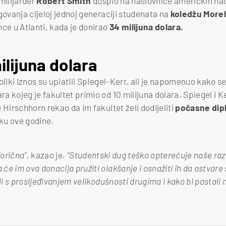
milijarder
Robert Smith
dospio na naslovnice američkih nac
govanja cijeloj jednoj generaciji studenata na
koledžu More
e u Atlanti, kada je donirao
34 milijuna dolara.
ilijuna dolara
oliki iznos su uplatili Spiegel-Kerr, ali je napomenuo kako s
 kojeg je fakultet primio od 10 milijuna dolara. Spiegel i Ke
 Hirschhorn rekao da im fakultet želi dodijeliti
počasne di
ku ove godine.
forična"
, kazao je
. "Studentski dug teško opterećuje naše razn
e im ova donacija pružiti olakšanje i osnažiti ih da ostvare 
ili s prosljeđivanjem velikodušnosti drugima i kako bi postali