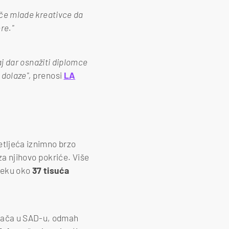
tiče mlade kreativce da
re."
vaj dar osnažiti diplomce
 dolaze",
prenosi
LA
etljeća iznimno brzo
a njihovo pokriće. Više
sjeku oko
37 tisuća
ošača u SAD-u, odmah