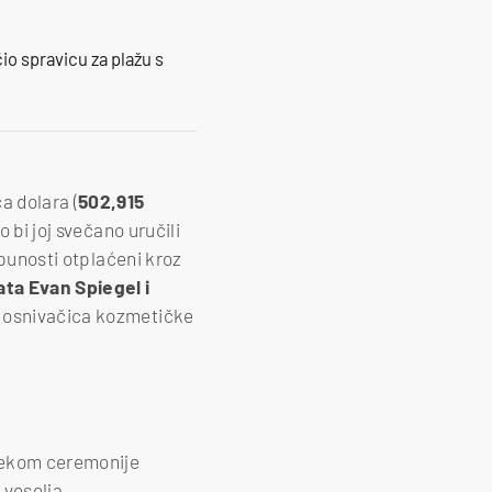
io spravicu za plažu s
a dolara (
502,915
 bi joj svečano uručili
tpunosti otplaćeni kroz
ta Evan Spiegel i
i osnivačica kozmetičke
ijekom ceremonije
 veselja.