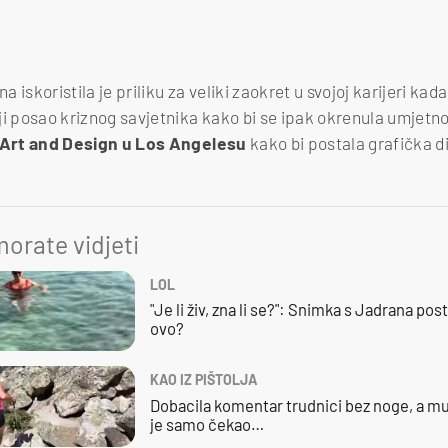
iskoristila je priliku za veliki zaokret u svojoj karijeri kada
i posao kriznog savjetnika kako bi se ipak okrenula umjetnos
 Art and Design u Los Angelesu
kako bi postala grafička d
orate vidjeti
LOL
"Je li živ, zna li se?": Snimka s Jadrana posta
ovo?
KAO IZ PIŠTOLJA
Dobacila komentar trudnici bez noge, a mu
je samo čekao…