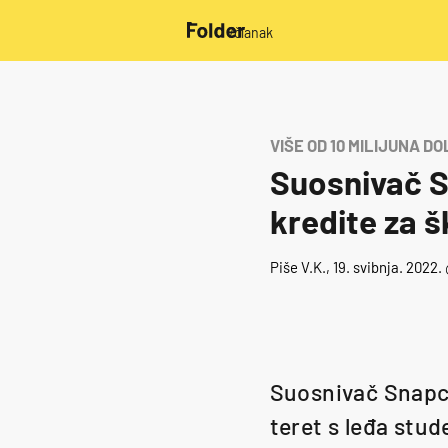
/članak
VIŠE OD 10 MILIJUNA D
Suosnivač S
kredite za š
Piše
V.K.
, 19. svibnja. 2022.
Suosnivač Snapch
teret s leđa stud