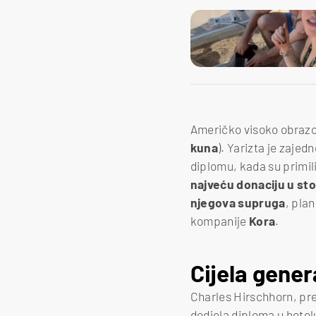
Američko visoko obrazov
kuna
). Yarizta je zajedn
diplomu, kada su primili
n
ajveću donaciju u sto
njegova supruga
, pla
kompanije
Kora
.
Cijela gener
Charles Hirschhorn, pre
dodjela diploma u hotelu 