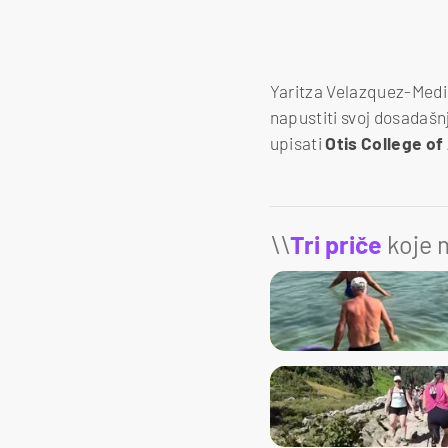
Yaritza Velazquez-Medina 
napustiti svoj dosadašnj
upisati
Otis College of
\\
Tri priče
koje m