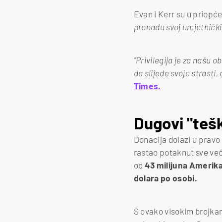
Evan i Kerr su u priopće
pronađu svoj umjetnički 
"Privilegija je za našu o
da slijede svoje strasti
Times.
Dugovi "tešk
Donacija dolazi u pravo
rastao potaknut sve već
od
43 milijuna Amerik
dolara po osobi.
S ovako visokim brojka