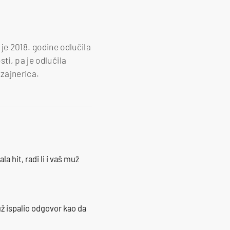
 je 2018. godine odlučila
ti, pa je odlučila
izajnerica.
la hit, radi li i vaš muž
ž ispalio odgovor kao da