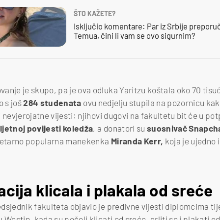
ŠTO KAŽETE?
Isključio komentare: Par iz Srbije preporuč
Temua, čini li vam se ovo sigurnim?
anje je skupo, pa je ova odluka Yaritzu koštala oko 70 tisuć
o s još
284 studenata
ovu nedjelju stupila na pozornicu kako
 nevjerojatne vijesti: njihovi dugovi na fakultetu bit će u po
ljetnoj povijesti koledža
, a donatori su
suosnivač Snapcha
netarno popularna manekenka
Miranda Kerr,
koja je ujedno 
acija klicala i plakala od sreće
dsjednik fakulteta objavio je predivne vijesti diplomcima t
Westin, kada su počeli klicati od sreće, grliti se i plakati od