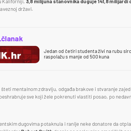
Kaliforniji,
3,8 milijuna stanovnika duguje 141,8 milijardi 
saveznoj državi.
_članak
Jedan od četiri studenta živi na rubu s
raspolažu s manje od 500 kuna
t šteti mentalnom zdravlju, odgađa brakove i stvaranje zaj
beshrabruje sve koji žele pokrenuti vlastiti posao, po neda
dentskim dugovima potaknula i ranije neke donatore da otpl