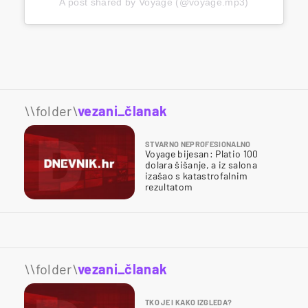
A post shared by Voyage (@voyage.mp3)
\\folder\
vezani_članak
STVARNO NEPROFESIONALNO
Voyage bijesan: Platio 100
dolara šišanje, a iz salona
izašao s katastrofalnim
rezultatom
\\folder\
vezani_članak
TKO JE I KAKO IZGLEDA?