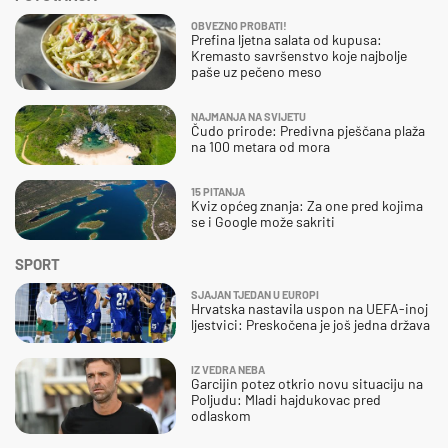
OBVEZNO PROBATI!
Prefina ljetna salata od kupusa:
Kremasto savršenstvo koje najbolje
paše uz pečeno meso
NAJMANJA NA SVIJETU
Čudo prirode: Predivna pješčana plaža
na 100 metara od mora
15 PITANJA
Kviz općeg znanja: Za one pred kojima
se i Google može sakriti
SPORT
SJAJAN TJEDAN U EUROPI
Hrvatska nastavila uspon na UEFA-inoj
ljestvici: Preskočena je još jedna država
IZ VEDRA NEBA
Garcijin potez otkrio novu situaciju na
Poljudu: Mladi hajdukovac pred
odlaskom