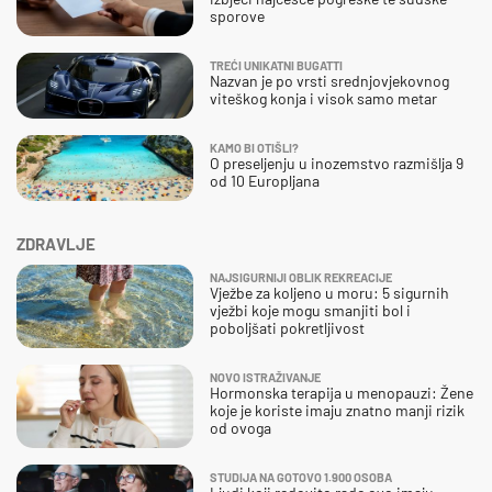
sporove
TREĆI UNIKATNI BUGATTI
Nazvan je po vrsti srednjovjekovnog
viteškog konja i visok samo metar
KAMO BI OTIŠLI?
O preseljenju u inozemstvo razmišlja 9
od 10 Europljana
ZDRAVLJE
NAJSIGURNIJI OBLIK REKREACIJE
Vježbe za koljeno u moru: 5 sigurnih
vježbi koje mogu smanjiti bol i
poboljšati pokretljivost
NOVO ISTRAŽIVANJE
Hormonska terapija u menopauzi: Žene
koje je koriste imaju znatno manji rizik
od ovoga
STUDIJA NA GOTOVO 1.900 OSOBA