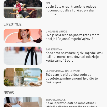
OPA!
Josip Šutalo radi transfer u redove
nogometnog diva i bivšeg prvaka
Europe
LIFESTYLE
U NOJ NIJE VRUĆE
Ovo je savršena haljina za ljeto i more -
nosi je i Bojana Gregorić Vejzović
BAŠ EFEKTNA
Kada smo na zadarskoj rivi ugledali ovu
haljinu, morali smo doznati odakle je –
košta samo 18 eura
NIJE UVIJEK NAJBOLJI IZBOR
Teže vam je piti običnu vodu pa
posežete za mineralnom? Evo što to
čini organizmu
NOVAC
ZA POSLODAVCE
Kako ispravno dati nekome otkaz i
izbjeći najčešće pogreške te sudske