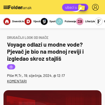
/članak
Dnevnik.hr
Vijesti
Sport
Putovanja
Lifestyle
Viralno
Miks
Kviz
Report
Sexy
DRUGAČIJI LOOK OD INAČE
Voyage odlazi u modne vode?
Pjevač je bio na modnoj reviji i
izgledao skroz stajliš
Piše
M.Tr.
, 19. siječnja. 2024. @ 12:17
KOMENTARI