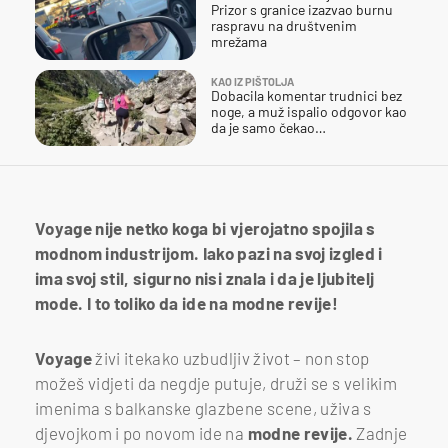
Prizor s granice izazvao burnu
raspravu na društvenim
mrežama
KAO IZ PIŠTOLJA
Dobacila komentar trudnici bez
noge, a muž ispalio odgovor kao
da je samo čekao…
Voyage nije netko koga bi vjerojatno spojila s
modnom industrijom. Iako pazi na svoj izgled i
ima svoj stil, sigurno nisi znala i da je ljubitelj
mode. I to toliko da ide na modne revije!
Voyage
živi itekako uzbudljiv život – non stop
možeš vidjeti da negdje putuje, druži se s velikim
imenima s balkanske glazbene scene, uživa s
djevojkom i po novom ide na
modne revije.
Zadnje