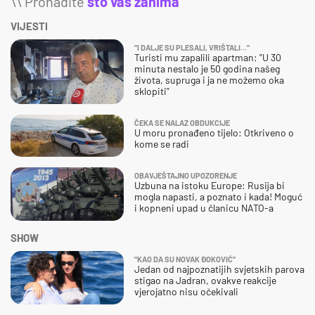
\\ Pronađite
što vas zanima
VIJESTI
"I DALJE SU PLESALI, VRIŠTALI..."
Turisti mu zapalili apartman: "U 30
minuta nestalo je 50 godina našeg
života, supruga i ja ne možemo oka
sklopiti"
ČEKA SE NALAZ OBDUKCIJE
U moru pronađeno tijelo: Otkriveno o
kome se radi
OBAVJEŠTAJNO UPOZORENJE
Uzbuna na istoku Europe: Rusija bi
mogla napasti, a poznato i kada! Moguć
i kopneni upad u članicu NATO-a
SHOW
"KAO DA SU NOVAK ĐOKOVIĆ"
Jedan od najpoznatijih svjetskih parova
stigao na Jadran, ovakve reakcije
vjerojatno nisu očekivali