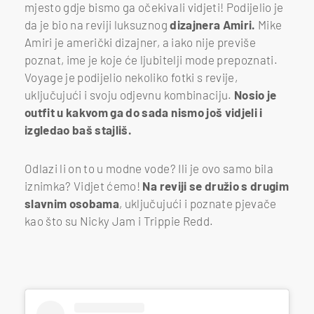
mjesto gdje bismo ga očekivali vidjeti! Podijelio je
da je bio na reviji luksuznog
dizajnera Amiri.
Mike
Amiri je američki dizajner, a iako nije previše
poznat, ime je koje će ljubitelji mode prepoznati.
Voyage je podijelio nekoliko fotki s revije,
uključujući i svoju odjevnu kombinaciju.
Nosio je
outfit u kakvom ga do sada nismo još vidjeli i
izgledao baš stajliš.
Odlazi li on to u modne vode? Ili je ovo samo bila
iznimka? Vidjet ćemo!
Na reviji se družio s drugim
slavnim osobama
, uključujući i poznate pjevače
kao što su Nicky Jam i Trippie Redd.