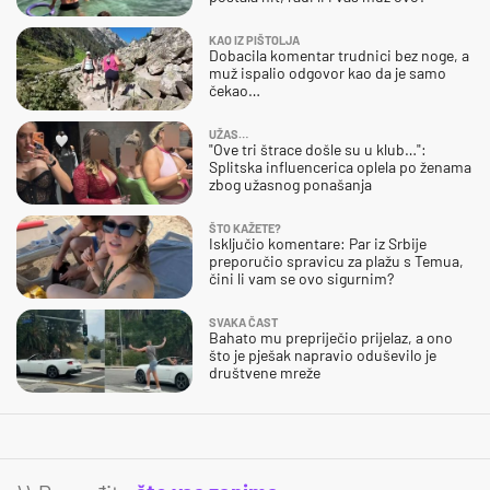
KAO IZ PIŠTOLJA
Dobacila komentar trudnici bez noge, a
muž ispalio odgovor kao da je samo
čekao…
UŽAS…
"Ove tri štrace došle su u klub…":
Splitska influencerica oplela po ženama
zbog užasnog ponašanja
ŠTO KAŽETE?
Isključio komentare: Par iz Srbije
preporučio spravicu za plažu s Temua,
čini li vam se ovo sigurnim?
SVAKA ČAST
Bahato mu prepriječio prijelaz, a ono
što je pješak napravio oduševilo je
društvene mreže