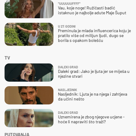
"UUUUUUFFFF"
Vau, koje noge! Ružičasti badić
istaknuo je najbolje adute Maje Šuput
U 27. GODINI
Preminula je mlada influencerica koju je
pratilo više od milijun ljudi, dugo se
borila s opakom bolešću
TV
DALEKI GRAD
Daleki grad: Jako je ljuta jer se miješa u
njezine stvari
NASLJEDNIK
Nasljednik: Ljuta je na njega i zahtjeva
da učini nešto
DALEKI GRAD
Uznemirena je zbog njegove ucjene -
hoće li napraviti što traži?
PUTOVANJA