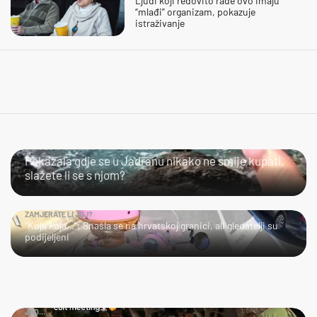
Ljudi koji redovito rade ovo imaju
“mlađi” organizam, pokazuje
istraživanje
SLIJEDITE LI OVU PREPORUKU?
Pokazala gdje se u Jadranu nikako ne smije kupati,
slažete li se s njom?
ZAMJERATE LI JOJ?
"Koja kuja…": Snašla se na hrvatskoj granici, ali gledatelji su
podijeljeni
JAO…