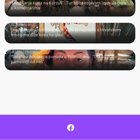
"Okupljanje kulta na Korčuli": Turistica objavom izazvala buru
u komentarima
ULJEPŠAO IH JE
Uređuje granice država, a ono što je napravio s Hrvatskom
mnogima diže kosu na glavi
JESTE LI PROBALI?
Turisticu oduševila ponuda u Primoštenu: "Oni su puno
pametniji od nas"