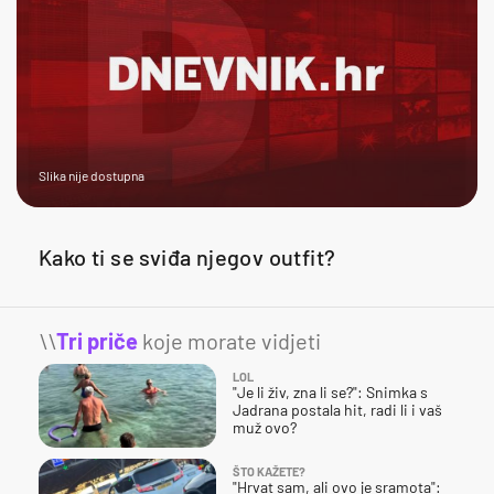
Slika nije dostupna
Kako ti se sviđa njegov outfit?
\\
Tri priče
koje morate vidjeti
LOL
"Je li živ, zna li se?": Snimka s
Jadrana postala hit, radi li i vaš
muž ovo?
ŠTO KAŽETE?
"Hrvat sam, ali ovo je sramota":