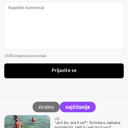
1500 znakova preostalo
Prijavite se
viralno
najčitanije
LOL
"Je li živ, zna li se?": Snimka s Jadrana
postala hit, radi li i vaš muž ovo?