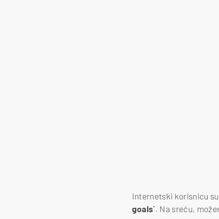
Internetski korisnicu s
goals`
. Na sreću, možem