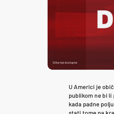
Slika nije dostupna
U Americi je obi
publikom ne bi li 
kada padne poljub
stati tome na kra