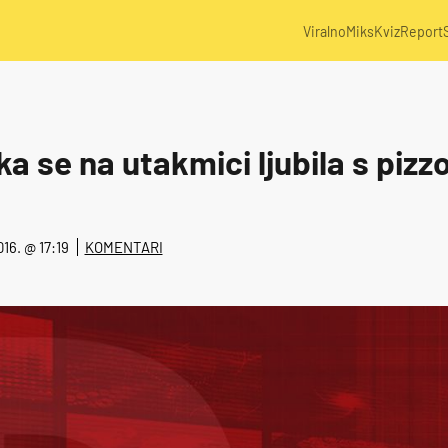
Viralno
Miks
Kviz
Report
a se na utakmici ljubila s pizz
2016. @ 17:19
KOMENTARI