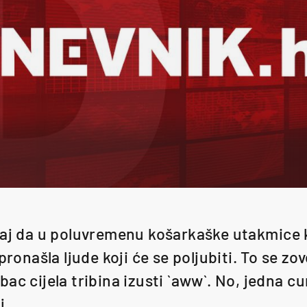
čaj da u poluvremenu košarkaške utakmice
pronašla ljude koji će se poljubiti. To se zov
ac cijela tribina izusti `aww`. No, jedna cur
j.