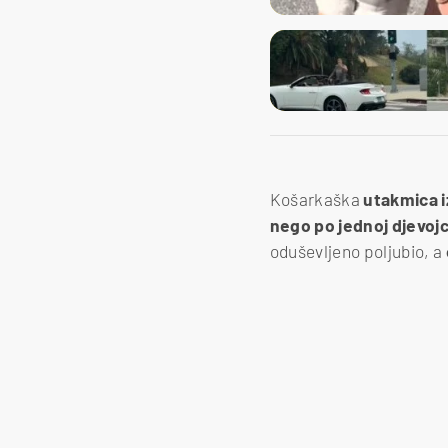
Košarkaška
utakmica 
nego po jednoj djevojc
oduševljeno poljubio, a