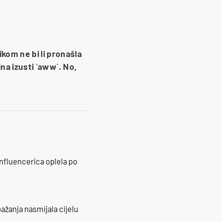
kom ne bi li pronašla
ina izusti `aww`. No,
influencerica oplela po
ažanja nasmijala cijelu