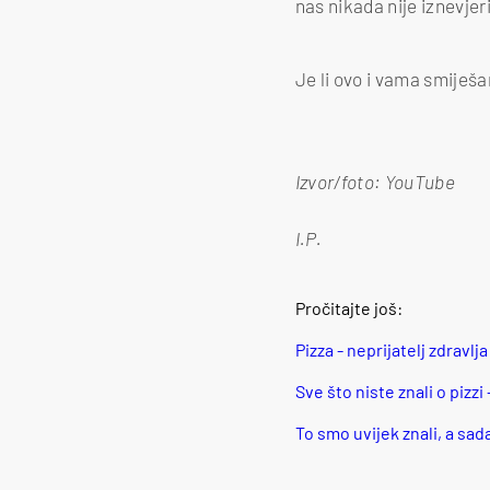
nas nikada nije iznevjeri
Je li ovo i vama smiješ
Izvor/foto: YouTube
I.P.
Pročitajte još:
Pizza - neprijatelj zdravlj
Sve što niste znali o pizzi
To smo uvijek znali, a sada