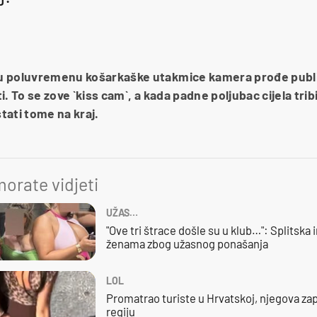
a u poluvremenu košarkaške utakmice kamera prođe publi
iti. To se zove `kiss cam`, a kada padne poljubac cijela trib
stati tome na kraj.
orate vidjeti
UŽAS…
"Ove tri štrace došle su u klub…": Splitska 
ženama zbog užasnog ponašanja
LOL
Promatrao turiste u Hrvatskoj, njegova zap
regiju