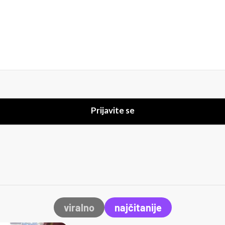
Prijavite se
viralno
najčitanije