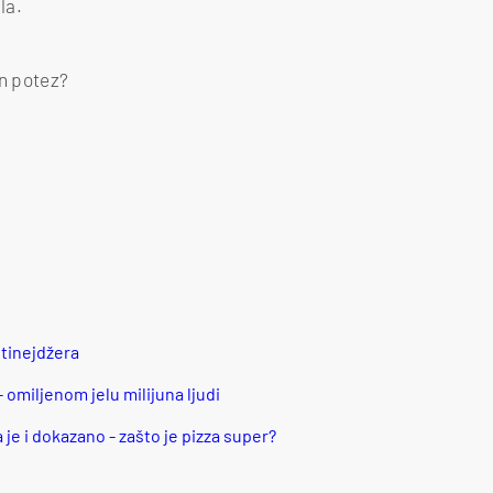
la.
an potez?
a tinejdžera
 - omiljenom jelu milijuna ljudi
 je i dokazano - zašto je pizza super?