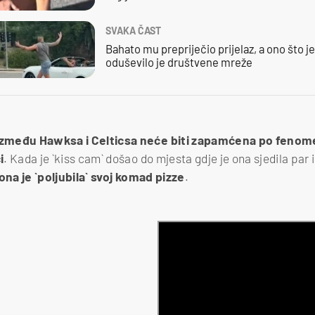
SVAKA ČAST
Bahato mu prepriječio prijelaz, a ono što j
oduševilo je društvene mreže
između Hawksa i Celticsa neće biti zapamćena po feno
i
. Kada je `kiss cam` došao do mjesta gdje je ona sjedila par 
ona je `poljubila` svoj komad pizze
.