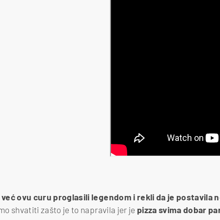
u
već ovu curu proglasili legendom i rekli da je postavila 
o shvatiti zašto je to napravila jer je
pizza svima dobar pa