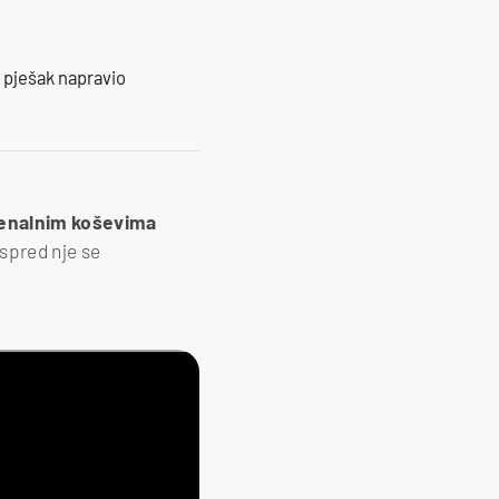
e pješak napravio
menalnim koševima
ispred nje se