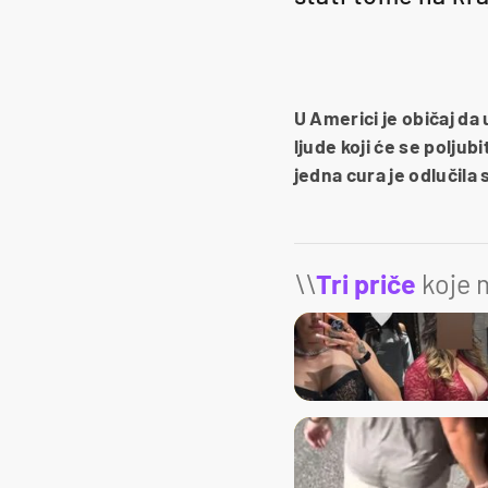
U Americi je običaj d
ljude koji će se poljub
jedna cura je odlučila 
\\
Tri priče
koje m