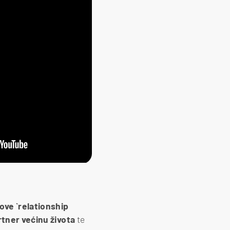
nove `relationship
rtner većinu života
te