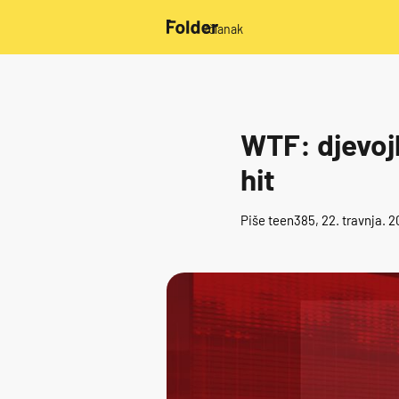
/članak
WTF: djevojk
hit
Piše
teen385
, 22. travnja. 