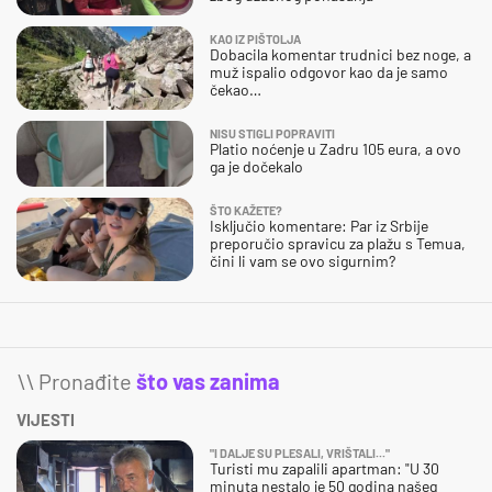
KAO IZ PIŠTOLJA
Dobacila komentar trudnici bez noge, a
muž ispalio odgovor kao da je samo
čekao…
NISU STIGLI POPRAVITI
Platio noćenje u Zadru 105 eura, a ovo
ga je dočekalo
ŠTO KAŽETE?
Isključio komentare: Par iz Srbije
preporučio spravicu za plažu s Temua,
čini li vam se ovo sigurnim?
\\ Pronađite
što vas zanima
VIJESTI
"I DALJE SU PLESALI, VRIŠTALI..."
Turisti mu zapalili apartman: "U 30
minuta nestalo je 50 godina našeg