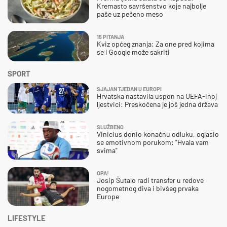
Kremasto savršenstvo koje najbolje
paše uz pečeno meso
15 PITANJA
Kviz općeg znanja: Za one pred kojima
se i Google može sakriti
SPORT
SJAJAN TJEDAN U EUROPI
Hrvatska nastavila uspon na UEFA-inoj
ljestvici: Preskočena je još jedna država
SLUŽBENO
Vinicius donio konačnu odluku, oglasio
se emotivnom porukom: "Hvala vam
svima"
OPA!
Josip Šutalo radi transfer u redove
nogometnog diva i bivšeg prvaka
Europe
LIFESTYLE