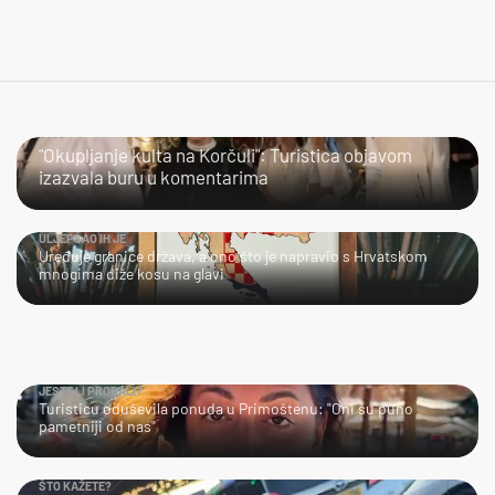
JAO…
"Okupljanje kulta na Korčuli": Turistica objavom
izazvala buru u komentarima
ULJEPŠAO IH JE
Uređuje granice država, a ono što je napravio s Hrvatskom
mnogima diže kosu na glavi
JESTE LI PROBALI?
Turisticu oduševila ponuda u Primoštenu: "Oni su puno
pametniji od nas"
ŠTO KAŽETE?