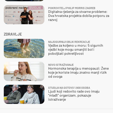
POKROVITELJ PHILIP MORRIS ZAGREB
Digitalna rješenja za stvarne probleme:
Dva hrvatska projekta dobila potporu za
razvoj
ZDRAVLJE
NAJSIGURNIJI OBLIK REKREACIJE
Vježbe za koljeno u moru: 5 sigurnih
vježbi koje mogu smanjiti bol i
poboljšati pokretljivost
NOVO ISTRAŽIVANJE
Hormonska terapija u menopauzi: Žene
koje je koriste imaju znatno manji rizik
od ovoga
STUDIJA NA GOTOVO 1.900 OSOBA
Ljudi koji redovito rade ovo imaju
“mlađi” organizam, pokazuje
istraživanje