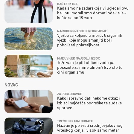
BAŠ EFEKTNA
Kada smo na zadarskoj rivi ugledali ovu
haljinu, morali smo doznati odakle je –
košta samo 18 eura
NAJSIGURNIJI OBLIK REKREACIJE
Vježbe za koljeno u moru: 5 sigurnih
vježbi koje mogu smanjiti bol i
poboljšati pokretljivost
NIJE UVIJEK NAJBOLJI IZBOR
Teže vam je piti običnu vodu pa
posežete za mineralnom? Evo što to
čini organizmu
NOVAC
ZA POSLODAVCE
Kako ispravno dati nekome otkaz i
izbjeći najčešće pogreške te sudske
sporove
TREĆI UNIKATNI BUGATTI
Nazvan je po vrsti srednjovjekovnog
viteškog konja i visok samo metar