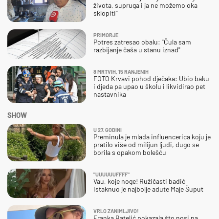
života, supruga i ja ne možemo oka
sklopiti"
PRIMORJE
Potres zatresao obalu: "Čula sam
razbijanje čaša u stanu iznad"
8 MRTVIH, 15 RANJENIH
FOTO Krvavi pohod dječaka: Ubio baku
i djeda pa upao u školu i likvidirao pet
nastavnika
SHOW
U 27. GODINI
Preminula je mlada influencerica koju je
pratilo više od milijun ljudi, dugo se
borila s opakom bolešću
"UUUUUUFFFF"
Vau, koje noge! Ružičasti badić
istaknuo je najbolje adute Maje Šuput
VRLO ZANIMLJIVO!
Franka Batelić pokazala što nosi na