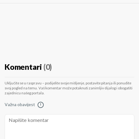
Komentari
(0)
Uključite se u raspravu – podijelite svoje mišljenje, postavite pitanja ili ponudite
svoj pogled na temu. Vaš komentar može potaknuti zanimljiv dijalog i obogatiti
zajednicu našeg portala.
Važna obavijest
!