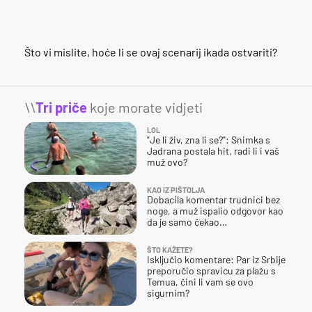
Što vi mislite, hoće li se ovaj scenarij ikada ostvariti?
\\
Tri priče
koje morate vidjeti
LOL
"Je li živ, zna li se?": Snimka s
Jadrana postala hit, radi li i vaš
muž ovo?
KAO IZ PIŠTOLJA
Dobacila komentar trudnici bez
noge, a muž ispalio odgovor kao
da je samo čekao…
ŠTO KAŽETE?
Isključio komentare: Par iz Srbije
preporučio spravicu za plažu s
Temua, čini li vam se ovo
sigurnim?