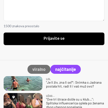
1500 znakova preostalo
Prijavite se
viralno
najčitanije
LOL
"Je li živ, zna li se?": Snimka s Jadrana
postala hit, radi li i vaš muž ovo?
UŽAS…
"Ove tri štrace došle su u klub…":
Splitska influencerica oplela po ženama
zbog užasnog ponašanja