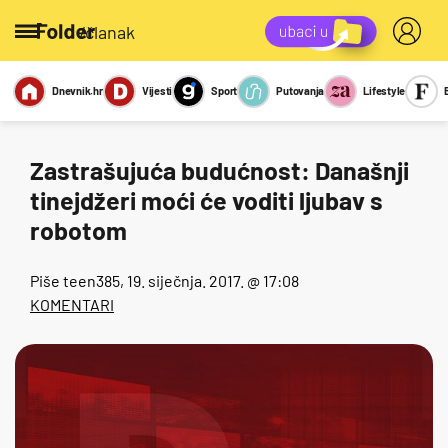
/članak
Dnevnik.hr
Vijesti
Sport
Putovanja
Lifestyle
Viralno
Miks
Kviz
Report
Sexy
Zastrašujuća budućnost: Današnji
tinejdžeri moći će voditi ljubav s
robotom
Piše
teen385
, 19. siječnja. 2017. @ 17:08
KOMENTARI