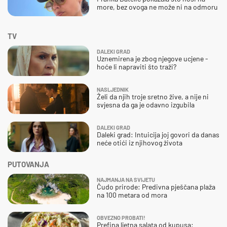
more, bez ovoga ne može ni na odmoru
TV
DALEKI GRAD
Uznemirena je zbog njegove ucjene -
hoće li napraviti što traži?
NASLJEDNIK
Želi da njih troje sretno žive, a nije ni
svjesna da ga je odavno izgubila
DALEKI GRAD
Daleki grad: Intuicija joj govori da danas
neće otići iz njihovog života
PUTOVANJA
NAJMANJA NA SVIJETU
Čudo prirode: Predivna pješčana plaža
na 100 metara od mora
OBVEZNO PROBATI!
Prefina ljetna salata od kupusa: