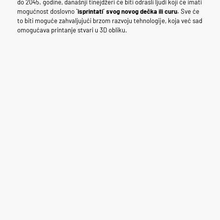
do 2045. godine, današnji tinejdžeri će biti odrasli ljudi koji će imati
mogućnost doslovno
`isprintati´ svog novog dečka ili curu.
Sve će
to biti moguće zahvaljujući brzom razvoju tehnologije, koja već sad
omogućava printanje stvari u 3D obliku.