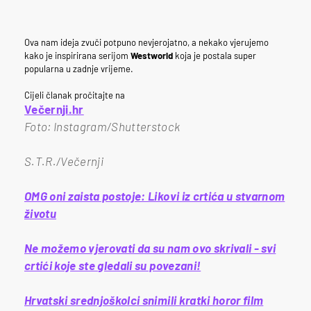
Ova nam ideja zvuči potpuno nevjerojatno, a nekako vjerujemo
kako je inspirirana serijom
Westworld
koja je postala super
popularna u zadnje vrijeme.
Cijeli članak pročitajte na
Večernji.hr
Foto: Instagram/Shutterstock
S.T.R./Večernji
OMG oni zaista postoje: Likovi iz crtića u stvarnom
životu
Ne možemo vjerovati da su nam ovo skrivali - svi
crtići koje ste gledali su povezani!
Hrvatski srednjoškolci snimili kratki horor film