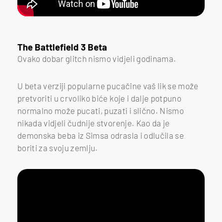
The Battlefield 3 Beta
Ovako dobar glitch nismo vidjeli godinama.
U beta verziji popularne pucačine vaš lik se može
pretvoriti u crvoliko biće koje i dalje potpuno
normalno može pucati, puzati i slično. Nismo
nikada vidjeli čudnije stvorenje. Kao da je
demonska beba iz Simsa odrasla i odlučila se
boriti za svoju zemlju.