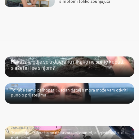
simptomi toliko zbunjujući
SLIJEDITE LI OVU PREPORUKU?
Pokazala gdje se u Jadranu nikako ne smije kupati,
slažete li se s njom?
HMM…
To rade samo psihopati: Jedan detalj s mora može vam otkriti
puno o prijateljima
ZAMJERATE LI JOJ?
"Koja kuja…": Snašla se na hrvatskoj granici, ali gledatelji su
podijeljeni