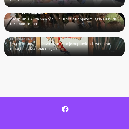
JAO…
"Okupljanje kulta na Korčuli": Turistica objavom izazvala buru
u komentarima
ULJEPŠAO IH JE
Uređuje granice država, a ono što je napravio s Hrvatskom
mnogima diže kosu na glavi