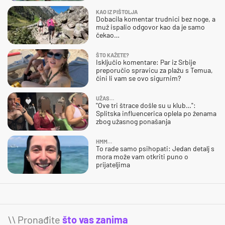
KAO IZ PIŠTOLJA
Dobacila komentar trudnici bez noge, a
muž ispalio odgovor kao da je samo
čekao…
ŠTO KAŽETE?
Isključio komentare: Par iz Srbije
preporučio spravicu za plažu s Temua,
čini li vam se ovo sigurnim?
UŽAS…
"Ove tri štrace došle su u klub…":
Splitska influencerica oplela po ženama
zbog užasnog ponašanja
HMM…
To rade samo psihopati: Jedan detalj s
mora može vam otkriti puno o
prijateljima
\\ Pronađite
što vas zanima