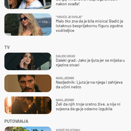
nakon svađe!
"VRUĆE JE OVDJE"
Malo tko zna da je bila misica! Badić je
istaknuo besprijekornu figuru zgodne
voditeljice
TV
DALEKI GRAD
Daleki grad: Jako je ljuta jer se miješa u
njezine stvari
NASLJEDNIK
Nasljednik: Ljuta je na njega i zahtjeva
da učini nešto
NASLJEDNIK
Želi da njih troje sretno žive, a nije ni
svjesna da ga je odavno izgubila
PUTOVANJA
VODIČ PO OTOKU