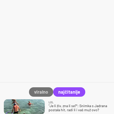
viralno
najčitanije
LOL
"Je li živ, zna li se?": Snimka s Jadrana
postala hit, radi li i vaš muž ovo?