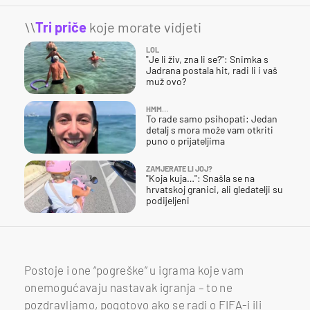
\\
Tri priče
koje morate vidjeti
LOL
"Je li živ, zna li se?": Snimka s
Jadrana postala hit, radi li i vaš
muž ovo?
HMM…
To rade samo psihopati: Jedan
detalj s mora može vam otkriti
puno o prijateljima
ZAMJERATE LI JOJ?
"Koja kuja…": Snašla se na
hrvatskoj granici, ali gledatelji su
podijeljeni
Postoje i one “pogreške” u igrama koje vam
onemogućavaju nastavak igranja – to ne
pozdravljamo, pogotovo ako se radi o FIFA-i ili