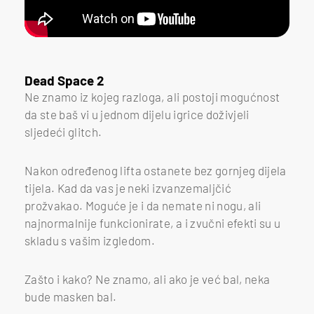
Dead Space 2
Ne znamo iz kojeg razloga, ali postoji mogućnost
da ste baš vi u jednom dijelu igrice doživjeli
sljedeći glitch.
Nakon određenog lifta ostanete bez gornjeg dijela
tijela. Kad da vas je neki izvanzemaljčić
prožvakao. Moguće je i da nemate ni nogu, ali
najnormalnije funkcionirate, a i zvučni efekti su u
skladu s vašim izgledom.
Zašto i kako? Ne znamo, ali ako je već bal, neka
bude masken bal.