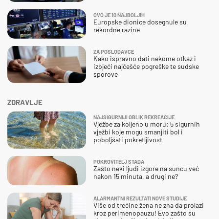
OVO JE 10 NAJBOLJIH
Europske dionice dosegnule su
rekordne razine
ZA POSLODAVCE
Kako ispravno dati nekome otkaz i
izbjeći najčešće pogreške te sudske
sporove
ZDRAVLJE
NAJSIGURNIJI OBLIK REKREACIJE
Vježbe za koljeno u moru: 5 sigurnih
vježbi koje mogu smanjiti bol i
poboljšati pokretljivost
POKROVITELJ STADA
Zašto neki ljudi izgore na suncu već
nakon 15 minuta, a drugi ne?
ALARMANTNI REZULTATI NOVE STUDIJE
Više od trećine žena ne zna da prolazi
kroz perimenopauzu! Evo zašto su