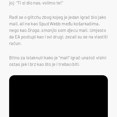
joj: “Ti si dio nas, volimo te!”
Radi se o glitchu zbog kojeg je jedan igrač bio jako
mali, ali ne kao Spud Webb među košarkašima,
nego kao
Draga, smanjio sam djecu
mali. Umjesto
da EA postupi kao i svi drugi, zezali su se na vlastiti
račun.
Bitno za istaknuti kako je “mali” igrač unatoč visini
ostao jak i brz kao što je i trebao biti.