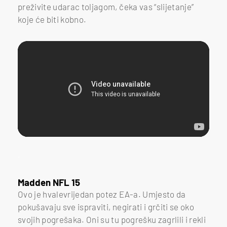
preživite udarac toljagom, čeka vas “slijetanje”
koje će biti kobno.
.
Madden NFL 15
Ovo je hvalevrijedan potez EA-a. Umjesto da
pokušavaju sve ispraviti, negirati i grčiti se oko
svojih pogrešaka. Oni su tu pogrešku zagrlili i rekli