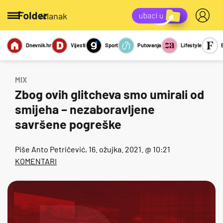
/članak
Dnevnik.hr
Vijesti
Sport
Putovanja
Lifestyle
Viralno
Miks
Kviz
Report
Sexy
MIX
Zbog ovih glitcheva smo umirali od
smijeha – nezaboravljene
savršene pogreške
Piše
Anto Petričević
, 16. ožujka. 2021. @ 10:21
KOMENTARI