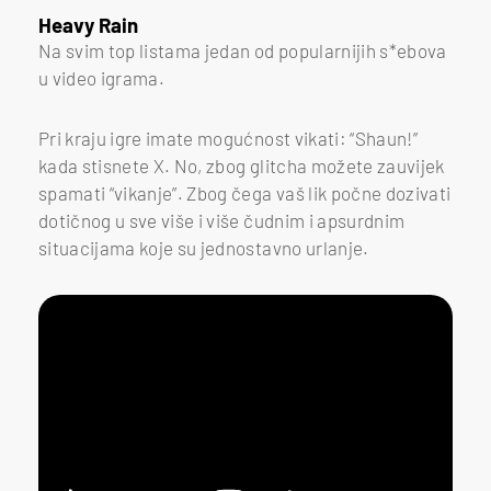
Heavy Rain
Na svim top listama jedan od popularnijih s*ebova
u video igrama.
Pri kraju igre imate mogućnost vikati: “Shaun!”
kada stisnete X. No, zbog glitcha možete zauvijek
spamati “vikanje”. Zbog čega vaš lik počne dozivati
dotičnog u sve više i više čudnim i apsurdnim
situacijama koje su jednostavno urlanje.