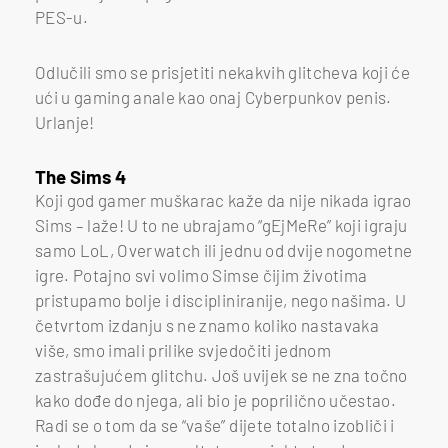
PES-u.
Odlučili smo se prisjetiti nekakvih glitcheva koji će
ući u gaming anale kao onaj Cyberpunkov penis.
Urlanje!
The Sims 4
Koji god gamer muškarac kaže da nije nikada igrao
Sims – laže! U to ne ubrajamo “gEjMeRe” koji igraju
samo LoL, Overwatch ili jednu od dvije nogometne
igre. Potajno svi volimo Simse čijim životima
pristupamo bolje i discipliniranije, nego našima. U
četvrtom izdanju s ne znamo koliko nastavaka
više, smo imali prilike svjedočiti jednom
zastrašujućem glitchu. Još uvijek se ne zna točno
kako dođe do njega, ali bio je poprilično učestao.
Radi se o tom da se “vaše” dijete totalno izobliči i