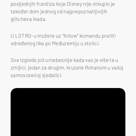
posljednjih franšiza koje Disney nije otkupio je
također dom jednog od najprepoznatljivijih
glitcheva ikada.
U LOTRO-u možete uz “follow” komandu pratiti
određenog lika po Međuzemlju u stolici.
Sve izgleda još urnebesnije kada vas je više te u
zmijici, jedan za drugim, kruzate Rohanom u vašoj
samovozećoj sjedalici.