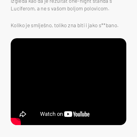
izgleda kao da je rezultat one-night standa s
Luciferom, a ne s vašom boljom polovicom.
Koliko je smiješno, toliko zna biti i jako s**bano.