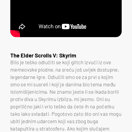
The Elder Scrolls V: Skyrim
Bilo je teško odlučiti se koji glitch izvući iz ove
memeovske plodne, na sreću još uvijek dostupne,
legendarne igre. Odlučili smo se za prvi s kojim
smo se mi susreli i koji je danima bio tema među
istomišljenicima. Ne znamo jeste li se ikada borili
protiv diva u Skyrimu izbliza, mi jesmo. Oni su
poprilično jaki i vrlo teško da ćete ih na početku
tako lako svladati. Pogotovo zato što oni vas mogu
ubiti jednim udarcem koji vas zbog buga
katapultira u stratosferu. Ako kojim slučajem