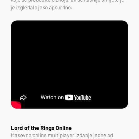
je izgledalo jako apsurdno.
Lord of the Rings Online
Masovno online multiplayer izdanje jedne od