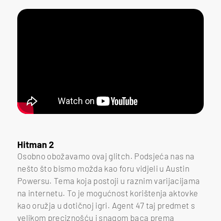
Hitman 2
Osobno obožavamo ovaj glitch. Podsjeća nas na
nešto što bismo možda kao foru vidjeli u Austin
Powersu. Tema koja postoji u raznim varijacijama
na internetu. To je mogućnost korištenja aktovke
kao oružja u dotičnoj igri. Agent 47 taj predmet s
velikom preciznošću i snagom baca prema