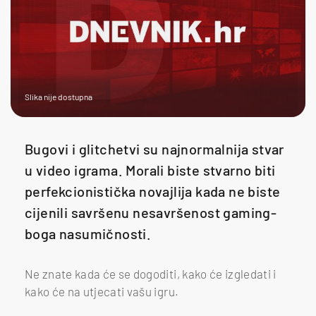
Slika nije dostupna
Bugovi i glitchetvi su najnormalnija stvar
u video igrama. Morali biste stvarno biti
perfekcionistička novajlija kada ne biste
cijenili savršenu nesavršenost gaming-
boga nasumičnosti.
Ne znate kada će se dogoditi, kako će izgledati i
kako će na utjecati vašu igru.