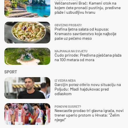
Veličanstveni Brač: Kameni otok na
kojem ćete pronaći pustinju, predivne
plaže i uzbudljivu hranu
OBVEZNO PROBATI!
Prefina ljetna salata od kupusa:
Kremasto savršenstvo koje najbolje
paše uz pečeno meso
NAJMANJA NA SVIJETU
Čudo prirode: Predivna pješčana plaža
na 100 metara od mora
SPORT
IZ VEDRA NEBA
Garcijin potez otkrio novu situaciju na
Poljudu: Mladi hajdukovac pred
odlaskom
PONOVNI SUSRET?
Newcastle prodao tri glavna igrača, novi
trener uperio prstom u Hrvata: "Želim
njega!"