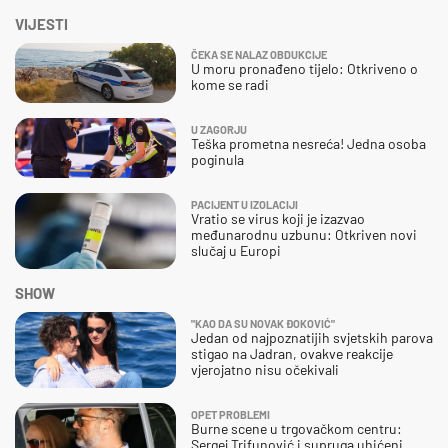
VIJESTI
ČEKA SE NALAZ OBDUKCIJE
U moru pronađeno tijelo: Otkriveno o
kome se radi
U ZAGORJU
Teška prometna nesreća! Jedna osoba
poginula
PACIJENT U IZOLACIJI
Vratio se virus koji je izazvao
međunarodnu uzbunu: Otkriven novi
slučaj u Europi
SHOW
"KAO DA SU NOVAK ĐOKOVIĆ"
Jedan od najpoznatijih svjetskih parova
stigao na Jadran, ovakve reakcije
vjerojatno nisu očekivali
OPET PROBLEMI
Burne scene u trgovačkom centru:
Sergej Trifunović i supruga uhićeni