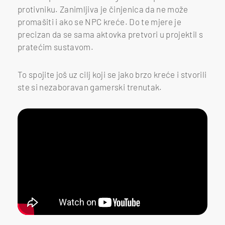
protivniku. Zanimljiva je činjenica da ne može
promašiti i ako se NPC kreće. Do te mjere je
precizan da se sama aktovka pretvori u projektil s
pratećim sustavom.
To spojite još uz cilj koji se jako brzo kreće i stvorili
ste si nezaboravan gamerski trenutak.