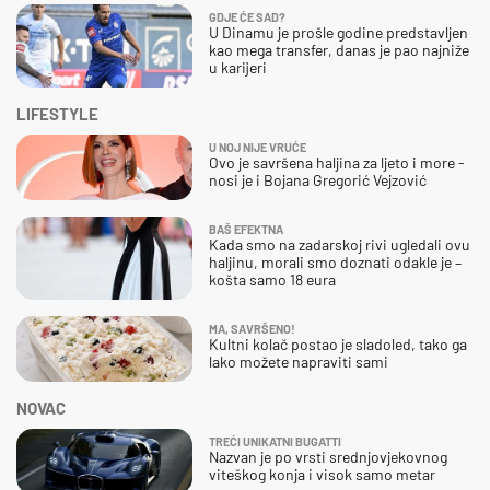
GDJE ĆE SAD?
U Dinamu je prošle godine predstavljen
kao mega transfer, danas je pao najniže
u karijeri
LIFESTYLE
U NOJ NIJE VRUĆE
Ovo je savršena haljina za ljeto i more -
nosi je i Bojana Gregorić Vejzović
BAŠ EFEKTNA
Kada smo na zadarskoj rivi ugledali ovu
haljinu, morali smo doznati odakle je –
košta samo 18 eura
MA, SAVRŠENO!
Kultni kolač postao je sladoled, tako ga
lako možete napraviti sami
NOVAC
TREĆI UNIKATNI BUGATTI
Nazvan je po vrsti srednjovjekovnog
viteškog konja i visok samo metar