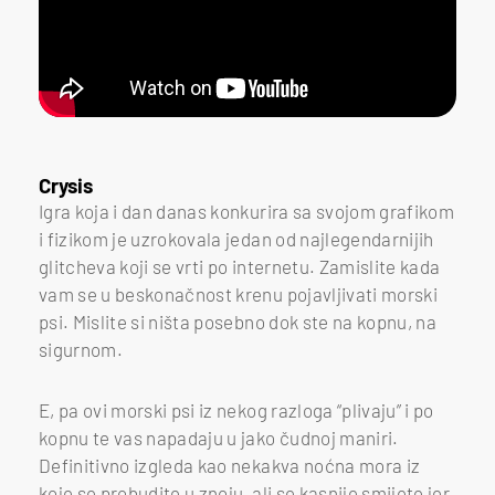
Crysis
Igra koja i dan danas konkurira sa svojom grafikom
i fizikom je uzrokovala jedan od najlegendarnijih
glitcheva koji se vrti po internetu. Zamislite kada
vam se u beskonačnost krenu pojavljivati morski
psi. Mislite si ništa posebno dok ste na kopnu, na
sigurnom.
E, pa ovi morski psi iz nekog razloga “plivaju” i po
kopnu te vas napadaju u jako čudnoj maniri.
Definitivno izgleda kao nekakva noćna mora iz
koje se probudite u znoju, ali se kasnije smijete jer