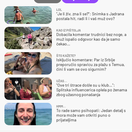
LOL
"Je li živ, zna li se?": Snimka s Jadrana
postala hit, radi li i vaš muž ovo?
KAO IZ PIŠTOLJA
Dobacila komentar trudnici bez noge, a
muž ispalio odgovor kao da je samo
čekao…
ŠTO KAŽETE?
Isključio komentare: Par iz Srbije
preporučio spravicu za plažu s Temua,
čini li vam se ovo sigurnim?
UŽAS…
"Ove tri štrace došle su u klub…":
Splitska influencerica oplela po ženama
zbog užasnog ponašanja
HMM…
To rade samo psihopati: Jedan detalj s
mora može vam otkriti puno o
prijateljima