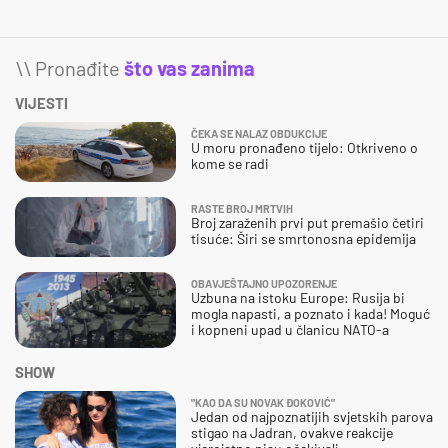
\\ Pronađite
što vas zanima
VIJESTI
ČEKA SE NALAZ OBDUKCIJE
U moru pronađeno tijelo: Otkriveno o
kome se radi
RASTE BROJ MRTVIH
Broj zaraženih prvi put premašio četiri
tisuće: Širi se smrtonosna epidemija
OBAVJEŠTAJNO UPOZORENJE
Uzbuna na istoku Europe: Rusija bi
mogla napasti, a poznato i kada! Moguć
i kopneni upad u članicu NATO-a
SHOW
"KAO DA SU NOVAK ĐOKOVIĆ"
Jedan od najpoznatijih svjetskih parova
stigao na Jadran, ovakve reakcije