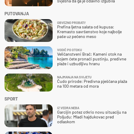
svjesna da ga je odavno izgubila
PUTOVANJA
OBVEZNO PROBATI!
Prefina ljetna salata od kupusa:
Kremasto savršenstvo koje najbolje
paše uz pečeno meso
VODIČ PO OTOKU
Veličanstveni Brač: Kameni otok na
kojem ćete pronaći pustinju, predivne
plaže i uzbudljivu hranu
NAJMANJA NA SVIJETU
Čudo prirode: Predivna pješčana plaža
na 100 metara od mora
SPORT
IZ VEDRA NEBA
Garcijin potez otkrio novu situaciju na
Poljudu: Mladi hajdukovac pred
odlaskom