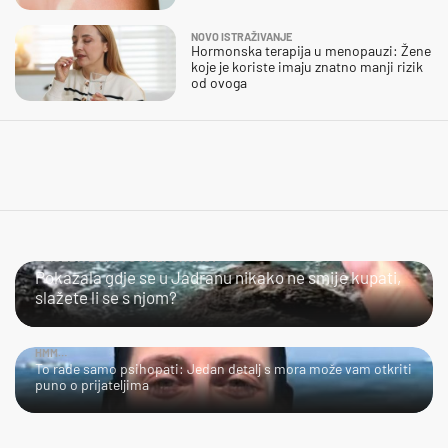
NOVO ISTRAŽIVANJE
Hormonska terapija u menopauzi: Žene
koje je koriste imaju znatno manji rizik
od ovoga
SLIJEDITE LI OVU PREPORUKU?
Pokazala gdje se u Jadranu nikako ne smije kupati,
slažete li se s njom?
HMM…
To rade samo psihopati: Jedan detalj s mora može vam otkriti
puno o prijateljima