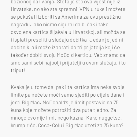
božićnog darivanja. Šteta je što ova vijest nije iz
Hrvatske, no ako ste spremni, VPN u ruke i možete
se pokušati izboriti sa Amerima za ovu prestižnu
nagradu. Iako nismo sigurni da bi čak i tako
osvojena kartica šljakala u Hrvatskoj, ali možda se
i isplati preseliti u slučaju dobitka. Jedan je jedini
dobitnik, ali može izabrati do tri prijatelja koji će
također dobiti svoju McGold karticu. Već znamo da
smo sami sebi najbolji prijatelji u ovom slučaju, i to
triput!
Kvaka je u tome da ipak i ta kartica ima neke svoje
limite pa nećete moći samo sjediti po cijele dane i
jesti Big Mac. McDonald’s je limit postavio na 75
kuna koje možete potrošiti dva puta tjedno. Za
mnoge ovo nije limit nego kazna. Kako nuggetse,
krumpiriće, Coca-Colu i Big Mac uzeti za 75 kuna?