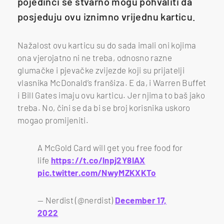
pojedinci se stvarno mogu pohvaliti da
posjeduju ovu iznimno vrijednu karticu.
Nažalost ovu karticu su do sada imali oni kojima
ona vjerojatno ni ne treba, odnosno razne
glumačke i pjevačke zvijezde koji su prijatelji
vlasnika McDonald’s franšiza. E da, i Warren Buffet
i Bill Gates imaju ovu karticu. Jer njima to baš jako
treba. No, čini se da bi se broj korisnika uskoro
mogao promijeniti.
A McGold Card will get you free food for
life
https://t.co/lnpj2Y8IAX
pic.twitter.com/NwyMZKXKTo
— Nerdist (@nerdist)
December 17,
2022