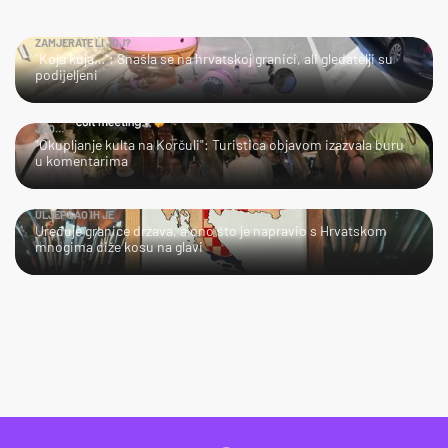
ZAMJERATE LI JOJ?
"Koja kuja…": Snašla se na hrvatskoj granici, ali gledatelji su
podijeljeni
JAO…
"Okupljanje kulta na Korčuli": Turistica objavom izazvala buru
u komentarima
ULJEPŠAO IH JE
Uređuje granice država, a ono što je napravio s Hrvatskom
mnogima diže kosu na glavi