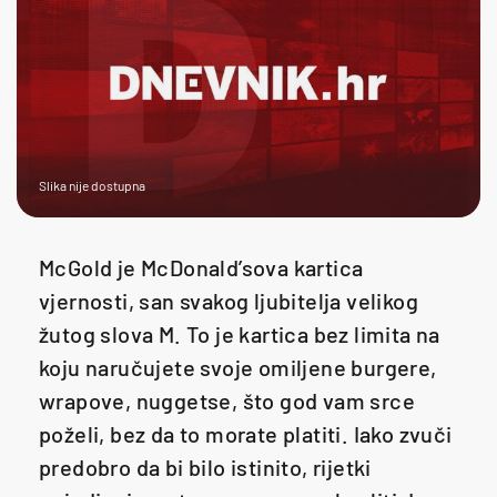
Slika nije dostupna
McGold je McDonald’sova kartica
vjernosti, san svakog ljubitelja velikog
žutog slova M. To je kartica bez limita na
koju naručujete svoje omiljene burgere,
wrapove, nuggetse, što god vam srce
poželi, bez da to morate platiti. Iako zvuči
predobro da bi bilo istinito, rijetki