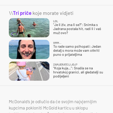
\\
Tri priče
koje morate vidjeti
LOL
"Je li živ, zna li se?": Snimka s
Jadrana postala hit, radi li i vaš
muž ovo?
HMM…
To rade samo psihopati: Jedan
detalj s mora može vam otkriti
puno o prijateljima
ZAMJERATE LI JOJ?
"Koja kuja…": Snašla se na
hrvatskoj granici, ali gledatelji su
podijeljeni
McDonald’s je odlučio da će svojim najvjernijim
kupcima pokloniti McGold karticu u sklopu