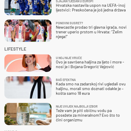
SJAJAN TJEDAN U EUROPI
Hrvatska nastavila uspon na UEFA-inoj
ljestvici: Preskočena je još jedna država
PONOVNI SUSRET?
Newcastle prodao tri glavna igrača, novi
trener uperio prstom u Hrvata: "Želim
njega!"
LIFESTYLE
U NOJ NIJE VRUĆE
Ovo je savršena haljina za ljeto i more -
nosi je i Bojana Gregorić Vejzović
BAŠ EFEKTNA
Kada smo na zadarskoj rivi ugledali ovu
haljinu, morali smo doznati odakle je –
košta samo 18 eura
NIJE UVIJEK NAJBOLJI IZBOR
Teže vam je piti običnu vodu pa
posežete za mineralnom? Evo što to
čini organizmu