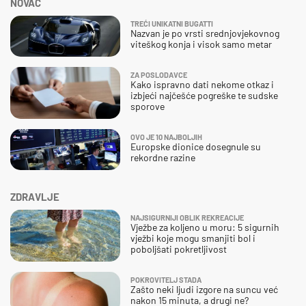
NOVAC
TREĆI UNIKATNI BUGATTI
Nazvan je po vrsti srednjovjekovnog
viteškog konja i visok samo metar
ZA POSLODAVCE
Kako ispravno dati nekome otkaz i
izbjeći najčešće pogreške te sudske
sporove
OVO JE 10 NAJBOLJIH
Europske dionice dosegnule su
rekordne razine
ZDRAVLJE
NAJSIGURNIJI OBLIK REKREACIJE
Vježbe za koljeno u moru: 5 sigurnih
vježbi koje mogu smanjiti bol i
poboljšati pokretljivost
POKROVITELJ STADA
Zašto neki ljudi izgore na suncu već
nakon 15 minuta, a drugi ne?