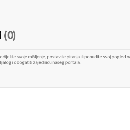
i
(0)
odijelite svoje mišljenje, postavite pitanja ili ponudite svoj pogle
jalog i obogatiti zajednicu našeg portala.