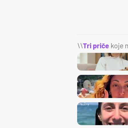
\\
Tri priče
koje m