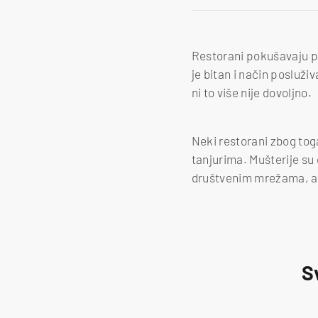
Restorani pokušavaju pr
je bitan i način posluži
ni to više nije dovoljno.
Neki restorani zbog tog
tanjurima. Mušterije su 
društvenim mrežama, a p
S