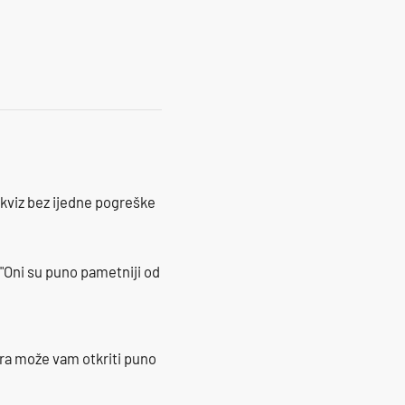
 kviz bez ijedne pogreške
"Oni su puno pametniji od
ra može vam otkriti puno