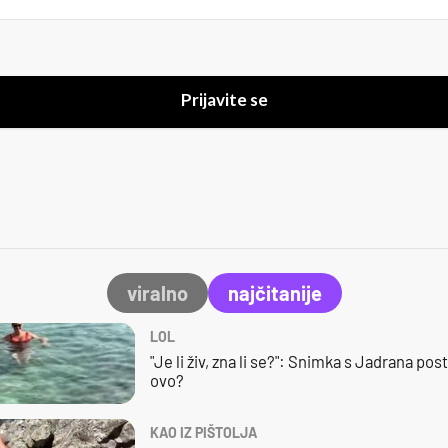
Prijavite se
viralno
najčitanije
LOL
"Je li živ, zna li se?": Snimka s Jadrana posta
ovo?
KAO IZ PIŠTOLJA