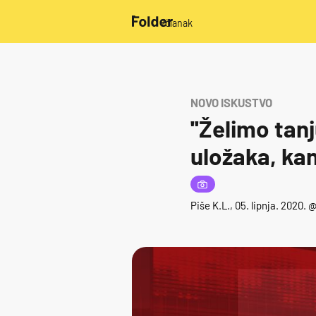
/članak
NOVO ISKUSTVO
''Želimo tanj
uložaka, kan
Piše
K.L.
, 05. lipnja. 2020.