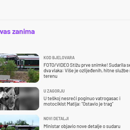
 vas zanima
KOD BJELOVARA
FOTO/VIDEO Stižu prve snimke! Sudarila s
dva vlaka: Više je ozlijeđenih, hitne službe
terenu
U ZAGORJU
U teškoj nesreći poginuo vatrogasac i
motociklst Matija: "Ostavio je trag"
NOVI DETALJI
Ministar objavio nove detalje o sudaru