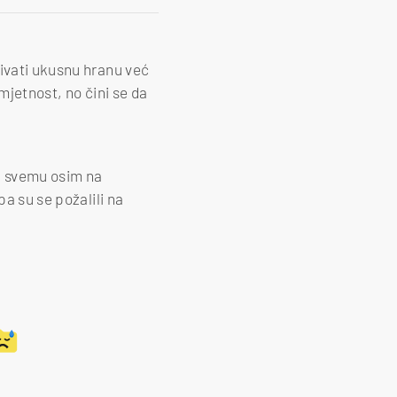
živati ukusnu hranu već
mjetnost, no čini se da
na svemu osim na
pa su se požalili na