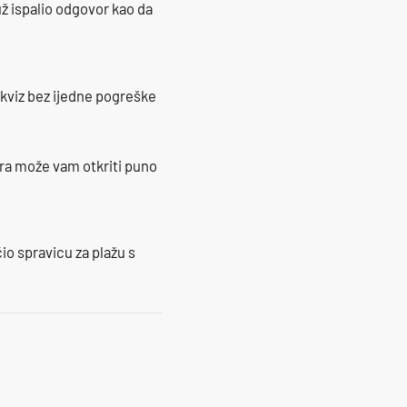
ž ispalio odgovor kao da
 kviz bez ijedne pogreške
ra može vam otkriti puno
io spravicu za plažu s