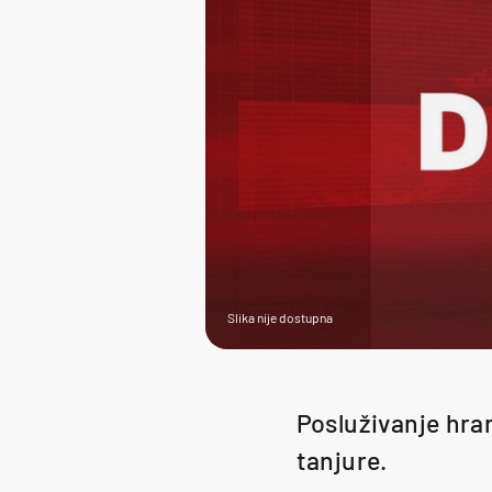
Slika nije dostupna
Posluživanje hra
tanjure.