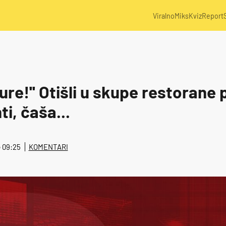
Viralno
Miks
Kviz
Report
ure!'' Otišli u skupe restorane pa
ti, čaša...
 @ 09:25
KOMENTARI