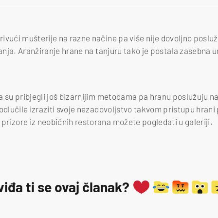
ivući mušterije na razne načine pa više nije dovoljno poslu
vanja. Aranžiranje hrane na tanjuru tako je postala zasebna u
a su pribjegli još bizarnijim metodama pa hranu poslužuju 
odlučile izraziti svoje nezadovoljstvo takvom pristupu hrani 
rizore iz neobičnih restorana možete pogledati u galeriji.
viđa ti se ovaj članak?