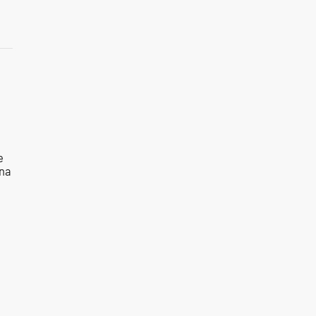
e
 na