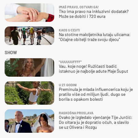
IMAŠ PRAVO, OSTVARI GA!
Tko ima pravo na inkluzivni dodatak?
Može se dobiti i 720 eura
KAOS U CEUTI
Na stotine maloljetnika lutaju ulicama:
"Očajne obitelji traže svoju djecu"
SHOW
"UUUUUUFFFF"
Vau, koje noge! Ružičasti badić
istaknuo je najbolje adute Maje Šuput
U 27. GODINI
Preminula je mlada influencerica koju je
pratilo više od milijun ljudi, dugo se
borila s opakom bolesti
RASKOŠNA PROSLAVA
Ovako je izgledalo vjenčanje Tije Jurčić:
Do oltara ju je dopratio očuh, a slavilo
se uz Olivera i Rozgu