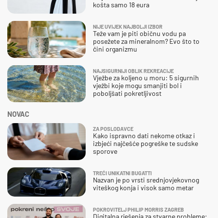
košta samo 18 eura
NIJE UVIJEK NAJBOLJI IZBOR
Teže vam je piti običnu vodu pa
posežete za mineralnom? Evo što to
čini organizmu
NAJSIGURNIJI OBLIK REKREACIJE
Vježbe za koljeno u moru: 5 sigurnih
vježbi koje mogu smanjiti bol i
poboljšati pokretljivost
NOVAC
ZA POSLODAVCE
Kako ispravno dati nekome otkaz i
izbjeći najčešće pogreške te sudske
sporove
TREĆI UNIKATNI BUGATTI
Nazvan je po vrsti srednjovjekovnog
viteškog konja i visok samo metar
POKROVITELJ PHILIP MORRIS ZAGREB
Digitalna rješenja za stvarne probleme: