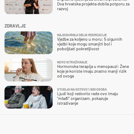
Dva hrvatska projekta dobila potporu za
razvoj
ZDRAVLJE
NAJSIGURNIJI OBLIK REKREACIJE
Vježbe za koljeno u moru: 5 sigurnih
vježbi koje mogu smanjiti bol i
poboljšati pokretljivost
NOVO ISTRAŽIVANJE
Hormonska terapija u menopauzi: Žene
koje je koriste imaju znatno manji rizik
od ovoga
STUDIJA NA GOTOVO 1.900 OSOBA
Ljudi koji redovito rade ovo imaju
“mlađi” organizam, pokazuje
istraživanje