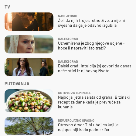
TV
NASLJEDNIK
Želi da njih troje sretno žive, a nije ni
svjesna da ga je odavno izgubila
DALEKI GRAD
Uznemirena je zbog njegove ucjene -
hoće li napraviti što traži?
DALEKI GRAD
Daleki grad: Intuicija joj govori da danas
neće otići iz njihovog života
PUTOVANJA
GOTOVO ZA 15 MINUTA
Najbolja ljetna salata od graha: Brzinski
recept za dane kada je prevruće za
kuhanje
NEVJEROJATNO OPASNO
Otrovno drvo: Tihi ubojica koji je
najopasniji kada padne kiša