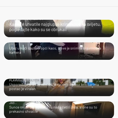
NIJE LAKO BITI LOPOV
Kamere uhvatile najgluplje kriminalce na svijetu,
pogledajte kako su se obrukali
JAO...
Uljez u kući izazvao opći kaos, a sve je snimila sigurnosna
kamera
PLAVUŠA S FAKULTETA
Uspoređuju je s Elle Woods, a njezin odgovor kritičarima
postao je viralan
JAO...
Sunce može biti opasno i u naša četiri zida, a one su to
prekasno shvatile