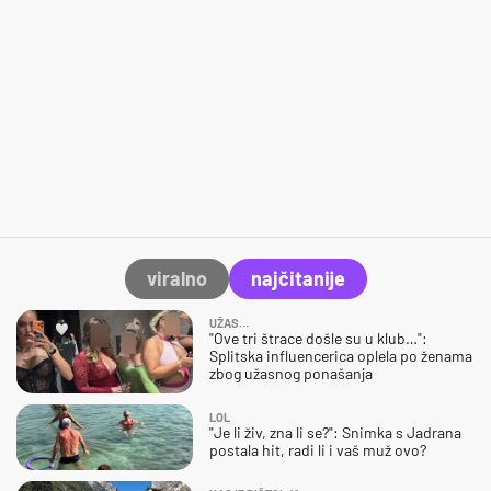
viralno
najčitanije
UŽAS…
"Ove tri štrace došle su u klub…":
Splitska influencerica oplela po ženama
zbog užasnog ponašanja
LOL
"Je li živ, zna li se?": Snimka s Jadrana
postala hit, radi li i vaš muž ovo?