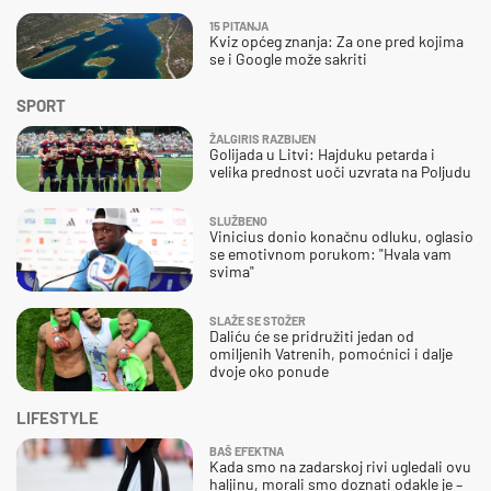
15 PITANJA
Kviz općeg znanja: Za one pred kojima
se i Google može sakriti
SPORT
ŽALGIRIS RAZBIJEN
Golijada u Litvi: Hajduku petarda i
velika prednost uoči uzvrata na Poljudu
SLUŽBENO
Vinicius donio konačnu odluku, oglasio
se emotivnom porukom: "Hvala vam
svima"
SLAŽE SE STOŽER
Daliću će se pridružiti jedan od
omiljenih Vatrenih, pomoćnici i dalje
dvoje oko ponude
LIFESTYLE
BAŠ EFEKTNA
Kada smo na zadarskoj rivi ugledali ovu
haljinu, morali smo doznati odakle je –