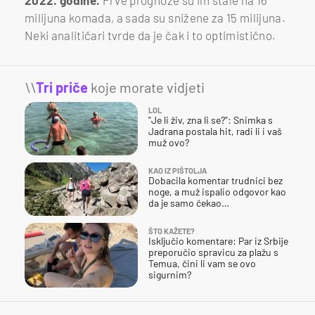
milijuna komada, a sada su snižene za 15 milijuna.
Neki analitičari tvrde da je čak i to optimistično.
\\
Tri priče
koje morate vidjeti
LOL
"Je li živ, zna li se?": Snimka s
Jadrana postala hit, radi li i vaš
muž ovo?
KAO IZ PIŠTOLJA
Dobacila komentar trudnici bez
noge, a muž ispalio odgovor kao
da je samo čekao…
ŠTO KAŽETE?
Isključio komentare: Par iz Srbije
preporučio spravicu za plažu s
Temua, čini li vam se ovo
sigurnim?