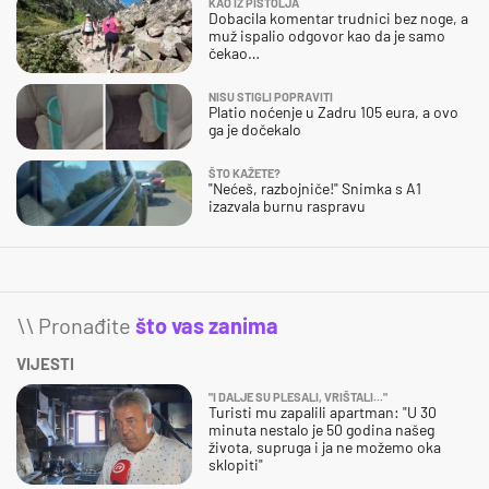
KAO IZ PIŠTOLJA
Dobacila komentar trudnici bez noge, a
muž ispalio odgovor kao da je samo
čekao…
NISU STIGLI POPRAVITI
Platio noćenje u Zadru 105 eura, a ovo
ga je dočekalo
ŠTO KAŽETE?
"Nećeš, razbojniče!" Snimka s A1
izazvala burnu raspravu
\\ Pronađite
što vas zanima
VIJESTI
"I DALJE SU PLESALI, VRIŠTALI..."
Turisti mu zapalili apartman: "U 30
minuta nestalo je 50 godina našeg
života, supruga i ja ne možemo oka
sklopiti"