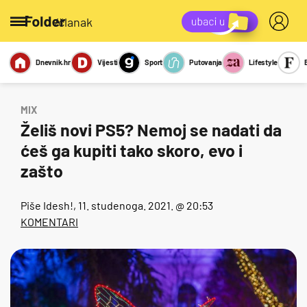
/članak
Dnevnik.hr
Vijesti
Sport
Putovanja
Lifestyle
Viralno
Miks
Kviz
Report
Sexy
MIX
Želiš novi PS5? Nemoj se nadati da
ćeš ga kupiti tako skoro, evo i
zašto
Piše
Idesh!
, 11. studenoga. 2021. @ 20:53
KOMENTARI