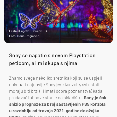
Festival svjetla u Sarajevu - 4
Foto: Boris Trogrančić
Sony se napatio s novom Playstation
peticom, a i mi skupa s njima.
Znamo svega nekoliko sretnika koji su se uspjeli
dokopati najnovije Sonyjeve konzole, svi ostali
moraju biti brzi (ili imati dobra poznanstva) kada
prodavači obnove stanje na skladištu.
Sony je čak
snizio prognoze za broj sastavljenih PS5 konzola
u razdoblju od travnja 2021. godine do ožujka
2022. godine.
Prve prognoze su im stale na 16