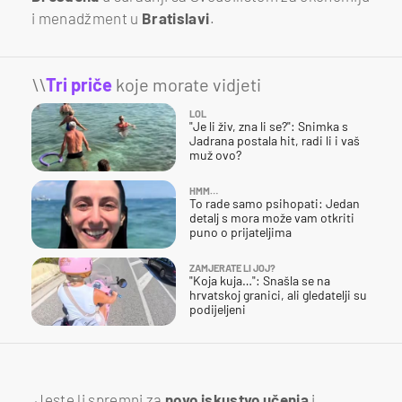
i menadžment u
Bratislavi
.
\\
Tri priče
koje morate vidjeti
LOL
"Je li živ, zna li se?": Snimka s
Jadrana postala hit, radi li i vaš
muž ovo?
HMM…
To rade samo psihopati: Jedan
detalj s mora može vam otkriti
puno o prijateljima
ZAMJERATE LI JOJ?
"Koja kuja…": Snašla se na
hrvatskoj granici, ali gledatelji su
podijeljeni
„Jeste li spremni za
novo iskustvo učenja
i