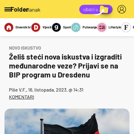
/članak
Dnevnik.hr
Vijesti
Sport
Putovanja
Lifestyle
Viralno
Miks
Kviz
Report
Sexy
NOVO ISKUSTVO
Želiš steći nova iskustva i izgraditi
međunarodne veze? Prijavi se na
BIP program u Dresdenu
Piše
V.F.
, 16. listopada. 2023. @ 14:31
KOMENTARI