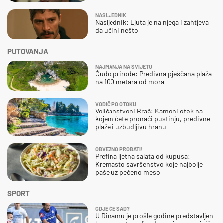
NASLJEDNIK
Nasljednik: Ljuta je na njega i zahtjeva
da učini nešto
PUTOVANJA
NAJMANJA NA SVIJETU
Čudo prirode: Predivna pješčana plaža
na 100 metara od mora
VODIČ PO OTOKU
Veličanstveni Brač: Kameni otok na
kojem ćete pronaći pustinju, predivne
plaže i uzbudljivu hranu
OBVEZNO PROBATI!
Prefina ljetna salata od kupusa:
Kremasto savršenstvo koje najbolje
paše uz pečeno meso
SPORT
GDJE ĆE SAD?
U Dinamu je prošle godine predstavljen