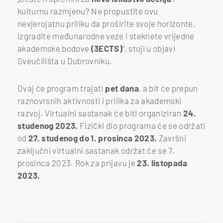
kulturnu razmjenu? Ne propustite ovu
nevjerojatnu priliku da proširite svoje horizonte,
izgradite međunarodne veze i steknete vrijedne
akademske bodove
(3ECTS)
“, stoji u objavi
Sveučilišta u Dubrovniku.
Ovaj će program trajati
pet dana
, a bit će prepun
raznovrsnih aktivnosti i prilika za akademski
razvoj. Virtualni sastanak će biti organiziran
24.
studenog 2023.
Fizički dio programa će se održati
od
27. studenog do 1. prosinca 2023.
Završni
zaključni virtualni sastanak održat će se 7.
prosinca 2023. Rok za prijavu je
23. listopada
2023.