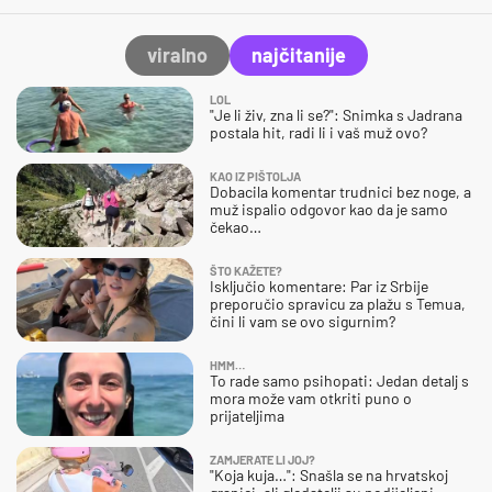
viralno
najčitanije
LOL
"Je li živ, zna li se?": Snimka s Jadrana
postala hit, radi li i vaš muž ovo?
KAO IZ PIŠTOLJA
Dobacila komentar trudnici bez noge, a
muž ispalio odgovor kao da je samo
čekao…
ŠTO KAŽETE?
Isključio komentare: Par iz Srbije
preporučio spravicu za plažu s Temua,
čini li vam se ovo sigurnim?
HMM…
To rade samo psihopati: Jedan detalj s
mora može vam otkriti puno o
prijateljima
ZAMJERATE LI JOJ?
"Koja kuja…": Snašla se na hrvatskoj