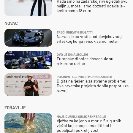
Kada smo na zadarskoj rivi ugledali ovu
haljinu, morali smo doznati odakle je –
košta samo 18 eura
NOVAC
TREĆI UNIKATNI BUGATTI
Nazvan je po vrsti srednjovjekovnog
viteškog konja i visok samo metar
OVO JE 10 NAJBOLJIH
Europske dionice dosegnule su
rekordne razine
POKROVITELJ PHILIP MORRIS ZAGREB
Digitalna rješenja za stvarne probleme:
Dva hrvatska projekta dobila potporu za
razvoj
ZDRAVLJE
NAJSIGURNIJI OBLIK REKREACIJE
Vježbe za koljeno u moru: 5 sigurnih
vježbi koje mogu smanjiti bol i
poboljšati pokretljivost