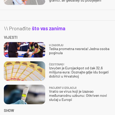
granici, ali gledatelji su podijeljeni
\\ Pronađite
što vas zanima
VIJESTI
U ZAGORJU
Teška prometna nesreća! Jedna osoba
poginula
ČESTITAMO!
Izvučen je Eurojackpot od čak 32,6
milijuna eura: Doznajte gdje idu bogati
dobitci u Hrvatskoj
PACIJENT U IZOLACIJI
Vratio se virus koji je izazvao
međunarodnu uzbunu: Otkriven novi
slučaj u Europi
SHOW