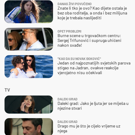
DANAS ŽIVI POVUČENO
Znate li tko je ovo? Kao dijete ostala je
bez oba roditelja, a onda i bez milijuna
koje je trebala naslijediti
OPET PROBLEMI
Burne scene u trgovačkom centru:
Sergej Trifunović i supruga uhićeni
nakon svađe!
"KAO DA SU NOVAK ĐOKOVIĆ"
Jedan od najpoznatijih svjetskih parova
stigao na Jadran, ovakve reakcije
vjerojatno nisu očekivali
TV
DALEKI GRAD
Daleki grad: Jako je ljuta jer se miješa u
njezine stvari
DALEKI GRAD
Drago mu je što je cijelo vrijeme uz
njega