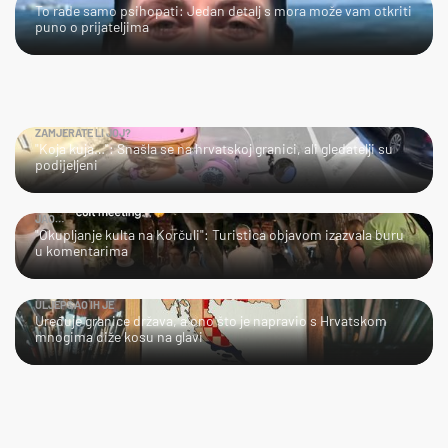
To rade samo psihopati: Jedan detalj s mora može vam otkriti
puno o prijateljima
ZAMJERATE LI JOJ?
"Koja kuja…": Snašla se na hrvatskoj granici, ali gledatelji su
podijeljeni
JAO…
"Okupljanje kulta na Korčuli": Turistica objavom izazvala buru
u komentarima
ULJEPŠAO IH JE
Uređuje granice država, a ono što je napravio s Hrvatskom
mnogima diže kosu na glavi