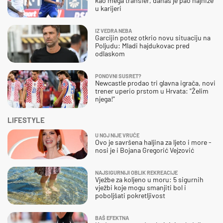
kao mega transfer, danas je pao najniže
u karijeri
IZ VEDRA NEBA
Garcijin potez otkrio novu situaciju na
Poljudu: Mladi hajdukovac pred
odlaskom
PONOVNI SUSRET?
Newcastle prodao tri glavna igrača, novi
trener uperio prstom u Hrvata: "Želim
njega!"
LIFESTYLE
U NOJ NIJE VRUĆE
Ovo je savršena haljina za ljeto i more -
nosi je i Bojana Gregorić Vejzović
NAJSIGURNIJI OBLIK REKREACIJE
Vježbe za koljeno u moru: 5 sigurnih
vježbi koje mogu smanjiti bol i
poboljšati pokretljivost
BAŠ EFEKTNA