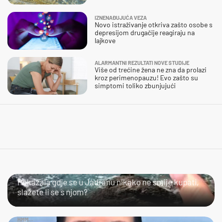
IZNENAĐUJUĆA VEZA
Novo istraživanje otkriva zašto osobe s
depresijom drugačije reagiraju na
lajkove
ALARMANTNI REZULTATI NOVE STUDIJE
Više od trećine žena ne zna da prolazi
kroz perimenopauzu! Evo zašto su
simptomi toliko zbunjujući
SLIJEDITE LI OVU PREPORUKU?
Pokazala gdje se u Jadranu nikako ne smije kupati,
slažete li se s njom?
HMM…