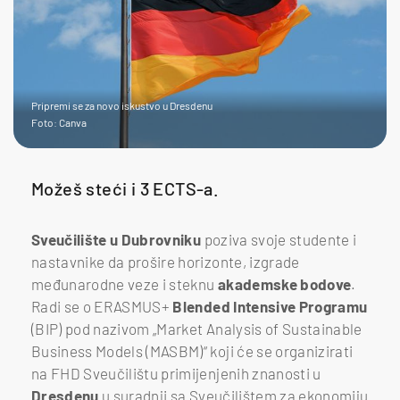
Pripremi se za novo iskustvo u Dresdenu
Foto: Canva
Možeš steći i 3 ECTS-a.
Sveučilište u Dubrovniku
poziva svoje studente i
nastavnike da prošire horizonte, izgrade
međunarodne veze i steknu
akademske bodove
.
Radi se o ERASMUS+
Blended Intensive Programu
(BIP) pod nazivom „Market Analysis of Sustainable
Business Models (MASBM)“ koji će se organizirati
na FHD Sveučilištu primijenjenih znanosti u
Dresdenu
u suradnji sa Sveučilištem za ekonomiju