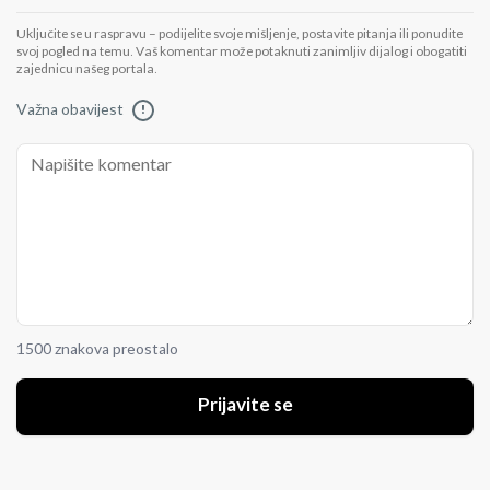
Uključite se u raspravu – podijelite svoje mišljenje, postavite pitanja ili ponudite
svoj pogled na temu. Vaš komentar može potaknuti zanimljiv dijalog i obogatiti
zajednicu našeg portala.
Važna obavijest
!
1500 znakova preostalo
Prijavite se