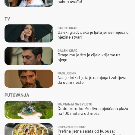
nakon svađe!
TV
DALEKI GRAD
Daleki grad: Jako je ljuta jer se miješa u
njezine stvari
DALEKI GRAD
Drago mu je što je cijelo vrijeme uz
njega
NASLJEDNIK
Nasljednik: Ljuta je na njega i zahtjeva
da učini nešto
PUTOVANJA
NAJMANJA NA SVIJETU
Čudo prirode: Predivna pješčana plaža
na 100 metara od mora
OBVEZNO PROBATI!
Prefina ljetna salata od kupusa: