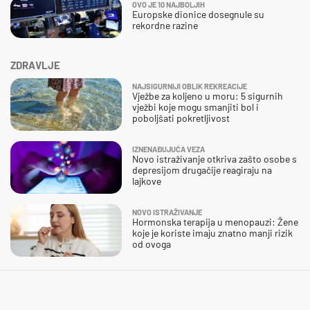
OVO JE 10 NAJBOLJIH
Europske dionice dosegnule su
rekordne razine
ZDRAVLJE
NAJSIGURNIJI OBLIK REKREACIJE
Vježbe za koljeno u moru: 5 sigurnih
vježbi koje mogu smanjiti bol i
poboljšati pokretljivost
IZNENAĐUJUĆA VEZA
Novo istraživanje otkriva zašto osobe s
depresijom drugačije reagiraju na
lajkove
NOVO ISTRAŽIVANJE
Hormonska terapija u menopauzi: Žene
koje je koriste imaju znatno manji rizik
od ovoga