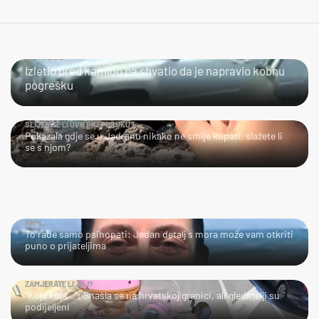
ČOVJEČE...
Izletio pred kamion pa shvatio da je napravio kobnu
pogrešku
SLIJEDITE LI OVU PREPORUKU?
Pokazala gdje se u Jadranu nikako ne smije kupati, slažete li
se s njom?
HMM…
To rade samo psihopati: Jedan detalj s mora može vam otkriti
puno o prijateljima
ZAMJERATE LI JOJ?
"Koja kuja…": Snašla se na hrvatskoj granici, ali gledatelji su
podijeljeni