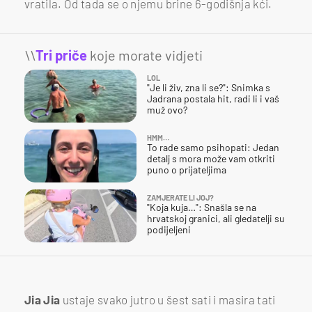
vratila. Od tada se o njemu brine 6-godišnja kći.
\\
Tri priče
koje morate vidjeti
LOL
"Je li živ, zna li se?": Snimka s
Jadrana postala hit, radi li i vaš
muž ovo?
HMM…
To rade samo psihopati: Jedan
detalj s mora može vam otkriti
puno o prijateljima
ZAMJERATE LI JOJ?
"Koja kuja…": Snašla se na
hrvatskoj granici, ali gledatelji su
podijeljeni
Jia Jia
ustaje svako jutro u šest sati i masira tati