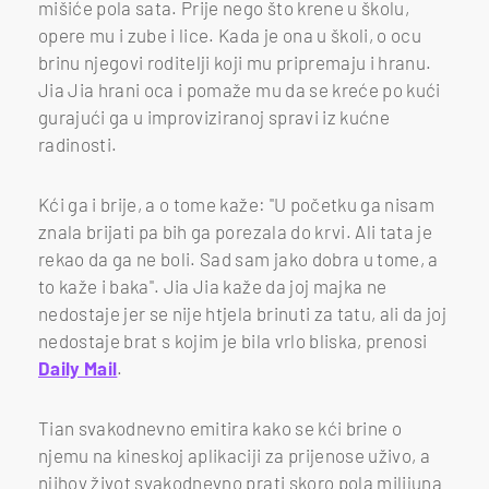
mišiće pola sata. Prije nego što krene u školu,
opere mu i zube i lice. Kada je ona u školi, o ocu
brinu njegovi roditelji koji mu pripremaju i hranu.
Jia Jia hrani oca i pomaže mu da se kreće po kući
gurajući ga u improviziranoj spravi iz kućne
radinosti.
Kći ga i brije, a o tome kaže: "U početku ga nisam
znala brijati pa bih ga porezala do krvi. Ali tata je
rekao da ga ne boli. Sad sam jako dobra u tome, a
to kaže i baka". Jia Jia kaže da joj majka ne
nedostaje jer se nije htjela brinuti za tatu, ali da joj
nedostaje brat s kojim je bila vrlo bliska, prenosi
Daily Mail
.
Tian svakodnevno emitira kako se kći brine o
njemu na kineskoj aplikaciji za prijenose uživo, a
njihov život svakodnevno prati skoro pola milijuna