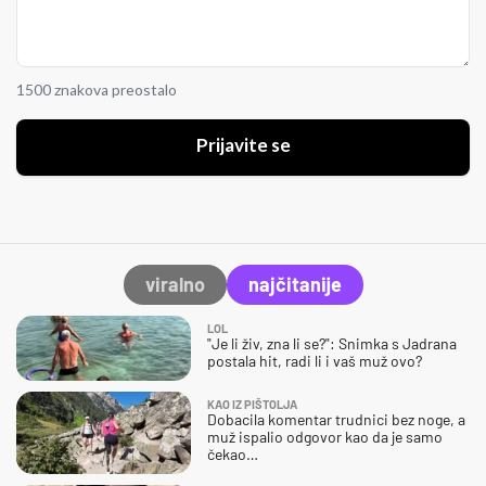
1500 znakova preostalo
Prijavite se
viralno
najčitanije
LOL
"Je li živ, zna li se?": Snimka s Jadrana
postala hit, radi li i vaš muž ovo?
KAO IZ PIŠTOLJA
Dobacila komentar trudnici bez noge, a
muž ispalio odgovor kao da je samo
čekao…