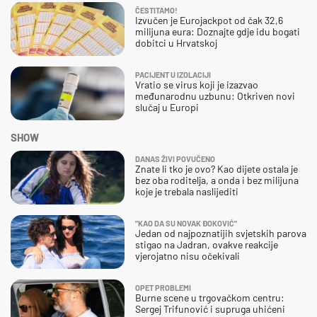
ČESTITAMO!
Izvučen je Eurojackpot od čak 32,6
milijuna eura: Doznajte gdje idu bogati
dobitci u Hrvatskoj
PACIJENT U IZOLACIJI
Vratio se virus koji je izazvao
međunarodnu uzbunu: Otkriven novi
slučaj u Europi
SHOW
DANAS ŽIVI POVUČENO
Znate li tko je ovo? Kao dijete ostala je
bez oba roditelja, a onda i bez milijuna
koje je trebala naslijediti
"KAO DA SU NOVAK ĐOKOVIĆ"
Jedan od najpoznatijih svjetskih parova
stigao na Jadran, ovakve reakcije
vjerojatno nisu očekivali
OPET PROBLEMI
Burne scene u trgovačkom centru:
Sergej Trifunović i supruga uhićeni