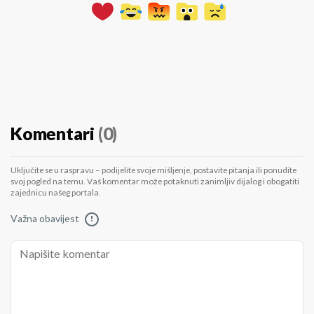
Komentari
(0)
Uključite se u raspravu – podijelite svoje mišljenje, postavite pitanja ili ponudite
svoj pogled na temu. Vaš komentar može potaknuti zanimljiv dijalog i obogatiti
zajednicu našeg portala.
Važna obavijest
!