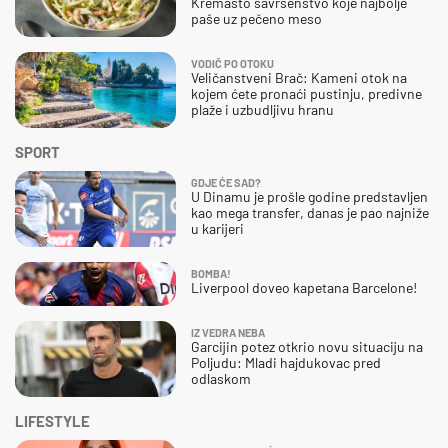
Kremasto savršenstvo koje najbolje
paše uz pečeno meso
VODIČ PO OTOKU
Veličanstveni Brač: Kameni otok na
kojem ćete pronaći pustinju, predivne
plaže i uzbudljivu hranu
SPORT
GDJE ĆE SAD?
U Dinamu je prošle godine predstavljen
kao mega transfer, danas je pao najniže
u karijeri
BOMBA!
Liverpool doveo kapetana Barcelone!
IZ VEDRA NEBA
Garcijin potez otkrio novu situaciju na
Poljudu: Mladi hajdukovac pred
odlaskom
LIFESTYLE