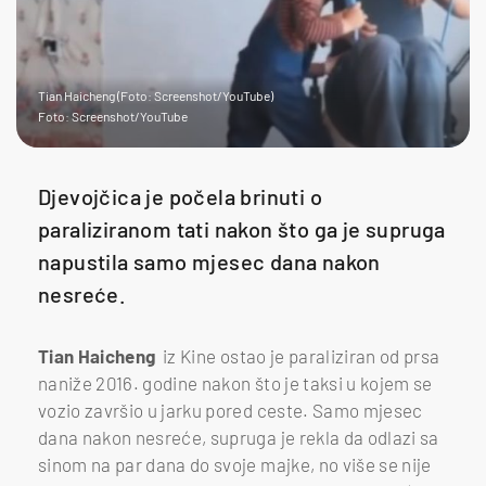
Tian Haicheng (Foto: Screenshot/YouTube)
Foto: Screenshot/YouTube
Djevojčica je počela brinuti o
paraliziranom tati nakon što ga je supruga
napustila samo mjesec dana nakon
nesreće.
Tian Haicheng
iz Kine ostao je paraliziran od prsa
naniže 2016. godine nakon što je taksi u kojem se
vozio završio u jarku pored ceste. Samo mjesec
dana nakon nesreće, supruga je rekla da odlazi sa
sinom na par dana do svoje majke, no više se nije