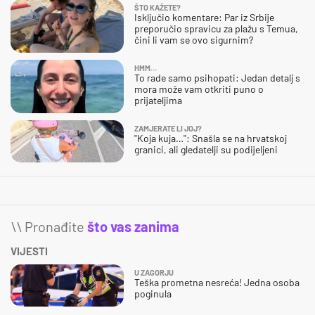
ŠTO KAŽETE?
Isključio komentare: Par iz Srbije
preporučio spravicu za plažu s Temua,
čini li vam se ovo sigurnim?
HMM…
To rade samo psihopati: Jedan detalj s
mora može vam otkriti puno o
prijateljima
ZAMJERATE LI JOJ?
"Koja kuja…": Snašla se na hrvatskoj
granici, ali gledatelji su podijeljeni
\\ Pronađite
što vas zanima
VIJESTI
U ZAGORJU
Teška prometna nesreća! Jedna osoba
poginula