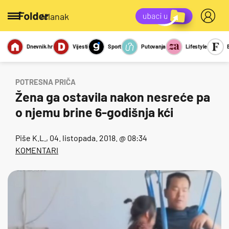
/članak
Dnevnik.hr
Vijesti
Sport
Putovanja
Lifestyle
Viralno
Miks
Kviz
Report
Sexy
POTRESNA PRIČA
Žena ga ostavila nakon nesreće pa
o njemu brine 6-godišnja kći
Piše
K.L.
, 04. listopada. 2018. @ 08:34
KOMENTARI