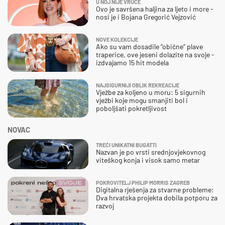
U NOJ NIJE VRUĆE
Ovo je savršena haljina za ljeto i more -
nosi je i Bojana Gregorić Vejzović
NOVE KOLEKCIJE
Ako su vam dosadile “obične” plave
traperice, ove jeseni dolazite na svoje -
izdvajamo 15 hit modela
NAJSIGURNIJI OBLIK REKREACIJE
Vježbe za koljeno u moru: 5 sigurnih
vježbi koje mogu smanjiti bol i
poboljšati pokretljivost
NOVAC
TREĆI UNIKATNI BUGATTI
Nazvan je po vrsti srednjovjekovnog
viteškog konja i visok samo metar
POKROVITELJ PHILIP MORRIS ZAGREB
Digitalna rješenja za stvarne probleme:
Dva hrvatska projekta dobila potporu za
razvoj