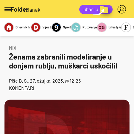
/članak
Dnevnik.hr
Vijesti
Sport
Putovanja
Lifestyle
Viralno
Miks
Kviz
Report
Sexy
MIX
Ženama zabranili modeliranje u
donjem rublju, muškarci uskočili!
Piše
B. S.
, 27. ožujka. 2023. @ 12:26
KOMENTARI