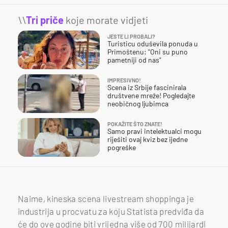
\\
Tri priče
koje morate vidjeti
JESTE LI PROBALI?
Turisticu oduševila ponuda u
Primoštenu: "Oni su puno
pametniji od nas"
IMPRESIVNO!
Scena iz Srbije fascinirala
društvene mreže! Pogledajte
neobičnog ljubimca
POKAŽITE ŠTO ZNATE!
Samo pravi intelektualci mogu
riješiti ovaj kviz bez ijedne
pogreške
Naime, k
ineska scena livestream shoppinga je
industrija u procvatu za koju Statista predviđa da
će do ove godine biti vrijedna više od 700 milijardi