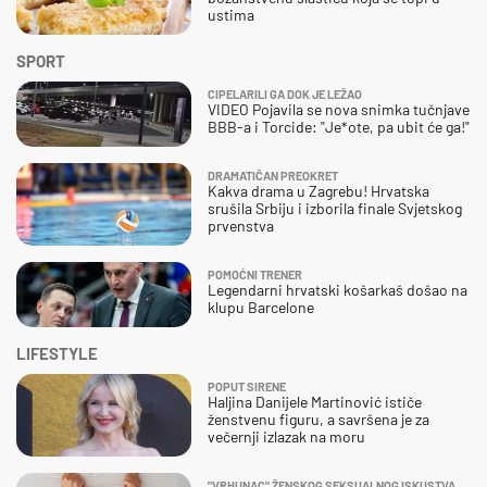
ustima
SPORT
CIPELARILI GA DOK JE LEŽAO
VIDEO Pojavila se nova snimka tučnjave
BBB-a i Torcide: "Je*ote, pa ubit će ga!"
DRAMATIČAN PREOKRET
Kakva drama u Zagrebu! Hrvatska
srušila Srbiju i izborila finale Svjetskog
prvenstva
POMOĆNI TRENER
Legendarni hrvatski košarkaš došao na
klupu Barcelone
LIFESTYLE
POPUT SIRENE
Haljina Danijele Martinović ističe
ženstvenu figuru, a savršena je za
večernji izlazak na moru
"VRHUNAC" ŽENSKOG SEKSUALNOG ISKUSTVA