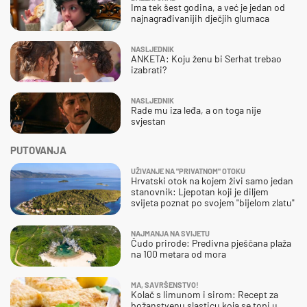
Ima tek šest godina, a već je jedan od
najnagrađivanijih dječjih glumaca
NASLJEDNIK
ANKETA: Koju ženu bi Serhat trebao
izabrati?
NASLJEDNIK
Rade mu iza leđa, a on toga nije
svjestan
PUTOVANJA
UŽIVANJE NA "PRIVATNOM" OTOKU
Hrvatski otok na kojem živi samo jedan
stanovnik: Ljepotan koji je diljem
svijeta poznat po svojem "bijelom zlatu"
NAJMANJA NA SVIJETU
Čudo prirode: Predivna pješčana plaža
na 100 metara od mora
MA, SAVRŠENSTVO!
Kolač s limunom i sirom: Recept za
božanstvenu slasticu koja se topi u