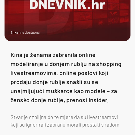
Slika nije dostupna
Kina je ženama zabranila online
modeliranje u donjem rublju na shopping
livestreamovima, online poslovi koji
prodaju donje rublje snašli su se
unajmljujući muškarce kao modele – za
žensko donje rublje, prenosi Insider.
Stvar je ozbiljna do te mjere da su livestreamovi
koji su ignorirali zabranu morali prestati s radom.