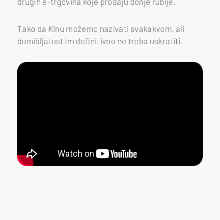
drugih e-trgovina koje prodaju donje rublje.
Tako da Kinu možemo nazivati svakakvom, ali
domišljatost im definitivno ne treba uskratiti.