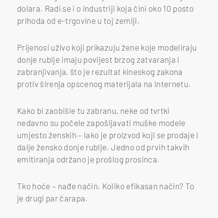
dolara. Radi se i o
industriji koja čini oko 10 posto
prihoda od e-trgovine u toj zemlji.
Prijenosi uživo koji prikazuju žene koje modeliraju
donje rublje imaju povijest brzog zatvaranja i
zabranjivanja, što je rezultat kineskog zakona
protiv širenja opscenog materijala na internetu.
Kako bi zaobišle ​​tu zabranu, neke od tvrtki
nedavno su počele zapošljavati muške modele
umjesto ženskih – iako je proizvod koji se prodaje i
dalje žensko donje rublje. Jedno od prvih takvih
emitiranja održano je prošlog prosinca.
Tko hoće – nađe način. Koliko efikasan način? To
je drugi par čarapa.