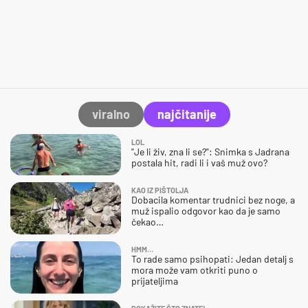
viralno
najčitanije
LOL
"Je li živ, zna li se?": Snimka s Jadrana
postala hit, radi li i vaš muž ovo?
KAO IZ PIŠTOLJA
Dobacila komentar trudnici bez noge, a
muž ispalio odgovor kao da je samo
čekao…
HMM…
To rade samo psihopati: Jedan detalj s
mora može vam otkriti puno o
prijateljima