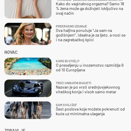
Kako do vaginalnog orgazma? Samo 18
% žena može ga doživjeti isključivo na
ovaj način
PREKRASNO IZDANJE
Ova haljina poručuje “Ja sam na
godišnjem”, idealna je za ljeto, a nosi se
i na zagrebačkoj špici
NOVAC
KAMO BI OTIŠLI?
O preseljenju u inozemstvo razmišlja 9
od 10 Europljana
TREĆI UNIKATNI BUGATTI
Nazvan je po vrsti srednjovjekovnog
viteškog konja i visok samo metar
SAM SVOJ ŠEF
Šest poslova koje možete pokrenuti od
kuće uz minimalna ulaganja
ZDRAVLJE