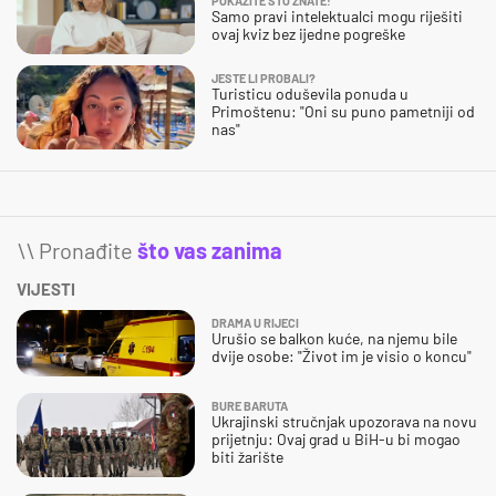
POKAŽITE ŠTO ZNATE!
Samo pravi intelektualci mogu riješiti
ovaj kviz bez ijedne pogreške
JESTE LI PROBALI?
Turisticu oduševila ponuda u
Primoštenu: "Oni su puno pametniji od
nas"
\\ Pronađite
što vas zanima
VIJESTI
DRAMA U RIJECI
Urušio se balkon kuće, na njemu bile
dvije osobe: "Život im je visio o koncu"
BURE BARUTA
Ukrajinski stručnjak upozorava na novu
prijetnju: Ovaj grad u BiH-u bi mogao
biti žarište