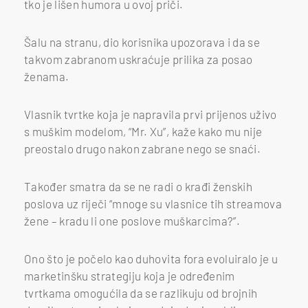
tko je lišen humora u ovoj priči.
Šalu na stranu, dio korisnika upozorava i da se
takvom zabranom uskraćuje prilika za posao
ženama.
Vlasnik tvrtke koja je napravila prvi prijenos uživo
s muškim modelom, “Mr. Xu”, kaže kako mu nije
preostalo drugo nakon zabrane nego se snaći.
Također smatra da se ne radi o krađi ženskih
poslova uz riječi “mnoge su vlasnice tih streamova
žene – kradu li one poslove muškarcima?”.
Ono što je počelo kao duhovita fora evoluiralo je u
marketinšku strategiju koja je određenim
tvrtkama omogućila da se razlikuju od brojnih