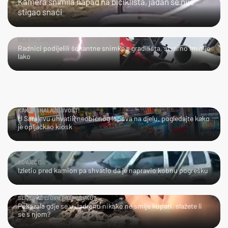
Kamera snimila napad na biciklista, jadan se nije
stigao snaći
NIJE IM LAKO
Radnici podijelili šokantne snimke s gradilišta, stvarno im nije
lako
KAKVA SNALAŽLJIVOST!
U Sarajevu uhvatili neobičnog lopova na djelu, pogledajte kako
je opljačkao kiosk
ČOVJEČE...
Izletio pred kamion pa shvatio da je napravio kobnu pogrešku
SLIJEDITE LI OVU PREPORUKU?
Pokazala gdje se u Jadranu nikako ne smije kupati, slažete li
se s njom?