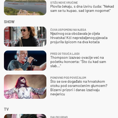
STIŽU NOVE VRUĆINE
Plovila čekaju, s dna izviru čuda: "Nekad
sam se tu kupao, sad igram nogomet"
SHOW
ČUVA USPOMENU NA NJEGA
Njezinog oca obožavala je cijela
Hrvatska! Kći neprežaljenog pjevača
projurila špicom na dva kotača
PRED 20 TISUĆA LJUDI
Thompson izazvao ovacije već na
početku koncerta: "Što ću kad sam
slab..."
PONOVNO POD POVEĆALOM
Što se sve događalo na hrvatskom
otoku pod osramoćenim glumcem?
Bizarni prizori i danas izazivaju
nevjericu
TV
DALEKI GRAD