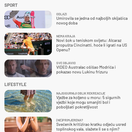
SPORT
ODLAZI
Umirovila se jedna od najboljih skijašica
novog doba
NEMA KRAJA
Novi šok u teniskom svijetu: Alcaraz
propušta Cincinatti, hoće li igrati na US
Openu?
SVE OBJAVIO
VIDEO Australac ošišao Modrića i
pokazao novu Lukinu frizuru
LIFESTYLE
NAJSIGURNIJI OBLIK REKREACIJE
Vježbe za koljeno u moru: 5 sigurnih
vježbi koje mogu smanjiti bol i
poboljšati pokretljivost
(NE)PRIMJERENA?
Svećenik kritizirao kratku odjeću usred
toplinskog vala, slažete li se s njim?