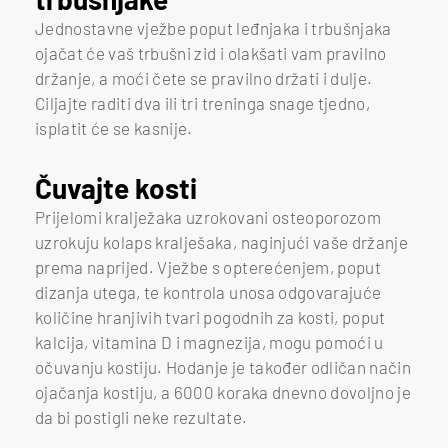
Jednostavne vježbe poput leđnjaka i trbušnjaka
ojačat će vaš trbušni zid i olakšati vam pravilno
držanje, a moći čete se pravilno držati i dulje.
Ciljajte raditi dva ili tri treninga snage tjedno,
isplatit će se kasnije.
Čuvajte kosti
Prijelomi kralježaka uzrokovani osteoporozom
uzrokuju kolaps kralješaka, naginjući vaše držanje
prema naprijed. Vježbe s opterećenjem, poput
dizanja utega, te kontrola unosa odgovarajuće
količine hranjivih tvari pogodnih za kosti, poput
kalcija, vitamina D i magnezija, mogu pomoći u
očuvanju kostiju. Hodanje je također odličan način
ojačanja kostiju, a 6000 koraka dnevno dovoljno je
da bi postigli neke rezultate.