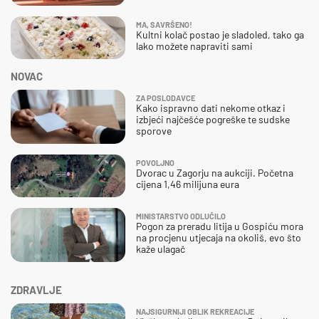
MA, SAVRŠENO!
Kultni kolač postao je sladoled, tako ga
lako možete napraviti sami
NOVAC
ZA POSLODAVCE
Kako ispravno dati nekome otkaz i
izbjeći najčešće pogreške te sudske
sporove
POVOLJNO
Dvorac u Zagorju na aukciji. Početna
cijena 1,46 milijuna eura
MINISTARSTVO ODLUČILO
Pogon za preradu litija u Gospiću mora
na procjenu utjecaja na okoliš, evo što
kaže ulagač
ZDRAVLJE
NAJSIGURNIJI OBLIK REKREACIJE