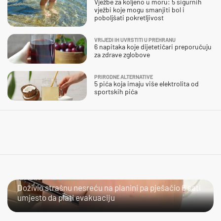
Vježbe za koljeno u moru: 5 sigurnih
vježbi koje mogu smanjiti bol i
poboljšati pokretljivost
VRIJEDI IH UVRSTITI U PREHRANU
6 napitaka koje dijetetičari preporučuju
za zdrave zglobove
PRIRODNE ALTERNATIVE
5 pića koja imaju više elektrolita od
sportskih pića
HRABROST ILI LUDOST?
Doživio strašnu nesreću na planini pa pješačio 6 sati
umjesto da plati evakuaciju