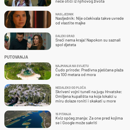
neće otići iz njihovog života
NASLJEDNIK
Nasljednik: Nije očekivala takve uvrede
od vlastite majke
DALEKI GRAD
Sreći nema kraja! Napokon su saznali
spol djeteta
PUTOVANJA
NAJMANJA NA SVIJETU
Čudo prirode: Predivna pješčana plaža
na 100 metara od mora
NEDALEKO OD PLOČA
Skriveni vojni tuneli na jugu Hrvatske:
Omiljena kupališta na koja lokalci u
miru dolaze roniti i skakati u more
15 PITANJA
Kviz općeg znanja: Za one pred kojima
se i Google može sakriti