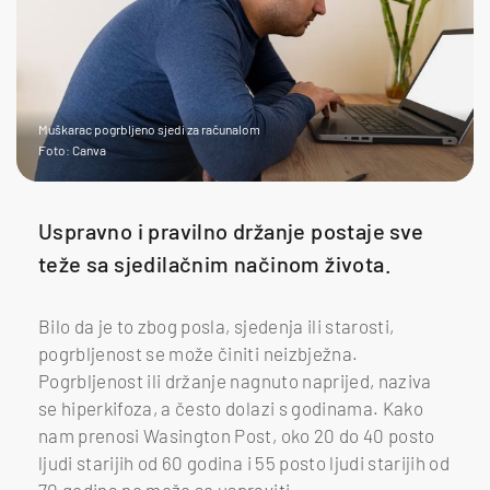
Muškarac pogrbljeno sjedi za računalom
Foto: Canva
Uspravno i pravilno držanje postaje sve
teže sa sjedilačnim načinom života.
Bilo da je to zbog posla, sjedenja ili starosti,
pogrbljenost se može činiti neizbježna.
Pogrbljenost ili držanje nagnuto naprijed, naziva
se hiperkifoza, a često dolazi s godinama. Kako
nam prenosi Wasington Post, oko 20 do 40 posto
ljudi starijih od 60 godina i 55 posto ljudi starijih od
70 godina ne može se uspraviti.