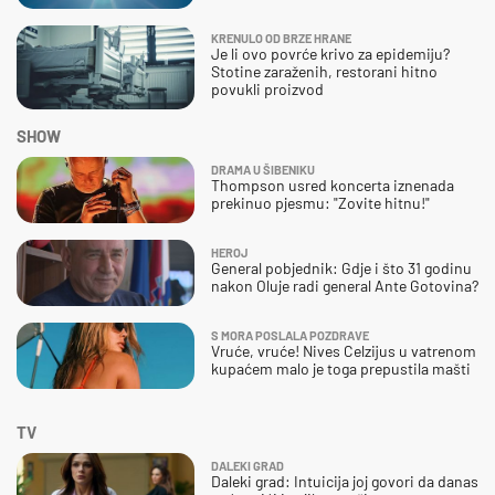
KRENULO OD BRZE HRANE
Je li ovo povrće krivo za epidemiju?
Stotine zaraženih, restorani hitno
povukli proizvod
SHOW
DRAMA U ŠIBENIKU
Thompson usred koncerta iznenada
prekinuo pjesmu: "Zovite hitnu!"
HEROJ
General pobjednik: Gdje i što 31 godinu
nakon Oluje radi general Ante Gotovina?
S MORA POSLALA POZDRAVE
Vruće, vruće! Nives Celzijus u vatrenom
kupaćem malo je toga prepustila mašti
TV
DALEKI GRAD
Daleki grad: Intuicija joj govori da danas