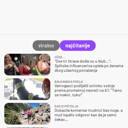
viralno
najčitanije
UŽAS…
"Ove tri štrace došle su u klub…":
Splitska influencerica oplela po ženama
zbog užasnog ponašanja
BALKANSKA POSLA
Vatrogasci podijelili snimku vožnje
prema prometnoj nesreći na A1: "Tamo
se makni, tuko!"
KAO IZ PIŠTOLJA
Dobacila komentar trudnici bez noge, a
muž ispalio odgovor kao da je samo
čekao…