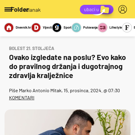
/članak
Dnevnik.hr
Vijesti
Sport
Putovanja
Lifestyle
Viralno
Miks
Kviz
Report
Sexy
BOLEST 21. STOLJEĆA
Ovako izgledate na poslu? Evo kako
do pravilnog držanja i dugotrajnog
zdravlja kralježnice
Piše
Marko Antonio Mitak
, 15. prosinca. 2024. @ 07:30
KOMENTARI