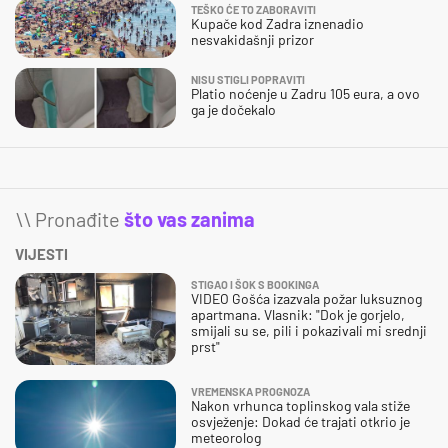
TEŠKO ĆE TO ZABORAVITI
Kupače kod Zadra iznenadio
nesvakidašnji prizor
NISU STIGLI POPRAVITI
Platio noćenje u Zadru 105 eura, a ovo
ga je dočekalo
\\ Pronađite
što vas zanima
VIJESTI
STIGAO I ŠOK S BOOKINGA
VIDEO Gošća izazvala požar luksuznog
apartmana. Vlasnik: "Dok je gorjelo,
smijali su se, pili i pokazivali mi srednji
prst"
VREMENSKA PROGNOZA
Nakon vrhunca toplinskog vala stiže
osvježenje: Dokad će trajati otkrio je
meteorolog