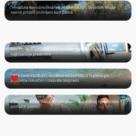
HMM…
"Hrvatska navodno ima najčišću obalu…": Svijetom kruže
nemili prizori snimljeni kod Zadra
BIZARNO
Evo što ljudi ostavljaju u prijevozu, tvrtka podijelila
najbizarnije predmete
TOPLES ILI NE?
"Više žene osuđuju": Hrvatica se sunčala u toplesu pa
podijelila iskustvo i izazvala raspravu
SAVJETI STRUČNJAKA
Liječnik otkriva "najčešći" simptom i kada zbog njega treba
potražiti pomoć