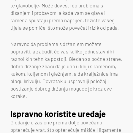
te glavobolje. Može dovesti do problema s
disanjem i probavom, a kada vam se glava i
ramena spuštaju prema naprijed, težište vašeg
tijela se pomiče, što može povećati rizik od pada.
Naravno da probleme s držanjem možete
popraviti, a začudit će vas koliko jednostavnih i
raznolikih tehnika postoji. Gledano s bočne strane,
dobro držanje znači da je uho u liniji s ramenom,
kukom, koljenom i gležnjem, a da kralježnica ima
blagu krivulju. Povratak u uspravniji položaj i
postizanje dobrog držanja moguće je kroz ove
korake.
Ispravno k
oristite uređaje
Gledanje u zaslone prema dolje povećano
opterećuje vrat, što opterećuje mišiće i ligamente