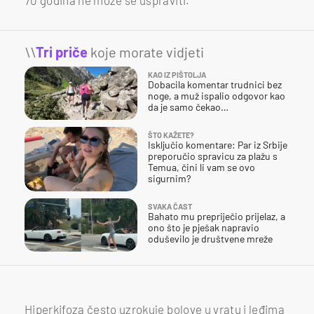
\\
Tri priče
koje morate vidjeti
KAO IZ PIŠTOLJA
Dobacila komentar trudnici bez
noge, a muž ispalio odgovor kao
da je samo čekao…
ŠTO KAŽETE?
Isključio komentare: Par iz Srbije
preporučio spravicu za plažu s
Temua, čini li vam se ovo
sigurnim?
SVAKA ČAST
Bahato mu prepriječio prijelaz, a
ono što je pješak napravio
oduševilo je društvene mreže
Hiperkifoza često uzrokuje bolove u vratu i leđima