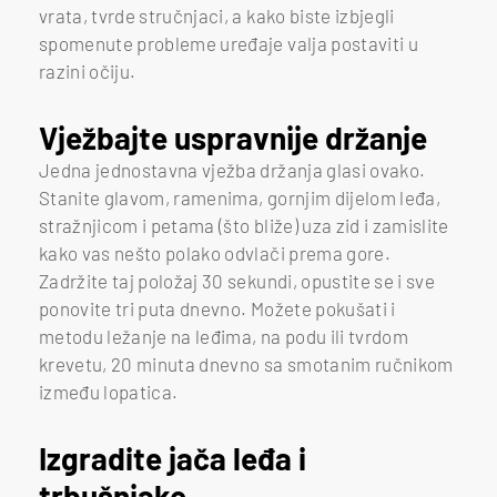
vrata, tvrde stručnjaci, a kako biste izbjegli
spomenute probleme uređaje valja postaviti u
razini očiju.
Vježbajte uspravnije držanje
Jedna jednostavna vježba držanja glasi ovako.
Stanite glavom, ramenima, gornjim dijelom leđa,
stražnjicom i petama (što bliže) uza zid i zamislite
kako vas nešto polako odvlači prema gore.
Zadržite taj položaj 30 sekundi, opustite se i sve
ponovite tri puta dnevno. Možete pokušati i
metodu ležanje na leđima, na podu ili tvrdom
krevetu, 20 minuta dnevno sa smotanim ručnikom
između lopatica.
Izgradite jača leđa i
trbušnjake