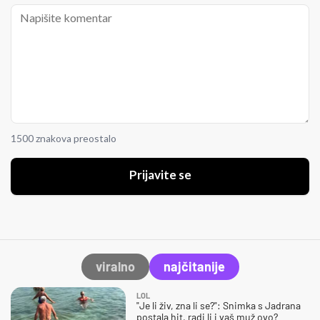
1500 znakova preostalo
Prijavite se
viralno
najčitanije
LOL
"Je li živ, zna li se?": Snimka s Jadrana
postala hit, radi li i vaš muž ovo?