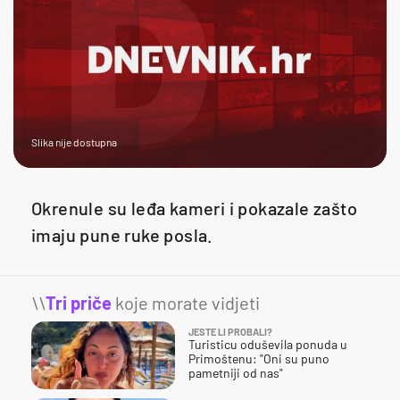
Slika nije dostupna
Okrenule su leđa kameri i pokazale zašto
imaju pune ruke posla.
\\
Tri priče
koje morate vidjeti
JESTE LI PROBALI?
Turisticu oduševila ponuda u
Primoštenu: "Oni su puno
pametniji od nas"