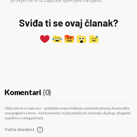
Sviđa ti se ovaj članak?
Komentari
(0)
Uključite se u raspravu – podijelite svoje mišljenje, postavite pitanja ili ponudite
svoj pogled na temu. Vaš komentar može potaknuti zanimljiv dijalog i obogatiti
zajednicu našeg portala.
Važna obavijest
!