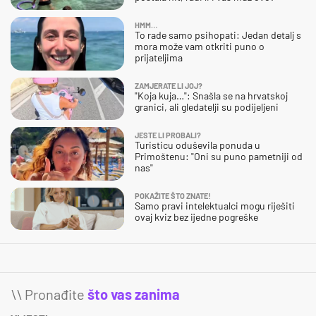
HMM…
To rade samo psihopati: Jedan detalj s
mora može vam otkriti puno o
prijateljima
ZAMJERATE LI JOJ?
"Koja kuja…": Snašla se na hrvatskoj
granici, ali gledatelji su podijeljeni
JESTE LI PROBALI?
Turisticu oduševila ponuda u
Primoštenu: "Oni su puno pametniji od
nas"
POKAŽITE ŠTO ZNATE!
Samo pravi intelektualci mogu riješiti
ovaj kviz bez ijedne pogreške
\\ Pronađite
što vas zanima