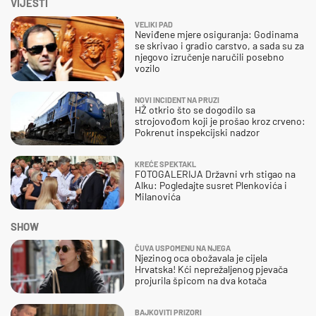
VIJESTI
VELIKI PAD
Neviđene mjere osiguranja: Godinama
se skrivao i gradio carstvo, a sada su za
njegovo izručenje naručili posebno
vozilo
NOVI INCIDENT NA PRUZI
HŽ otkrio što se dogodilo sa
strojovođom koji je prošao kroz crveno:
Pokrenut inspekcijski nadzor
KREĆE SPEKTAKL
FOTOGALERIJA Državni vrh stigao na
Alku: Pogledajte susret Plenkovića i
Milanovića
SHOW
ČUVA USPOMENU NA NJEGA
Njezinog oca obožavala je cijela
Hrvatska! Kći neprežaljenog pjevača
projurila špicom na dva kotača
BAJKOVITI PRIZORI