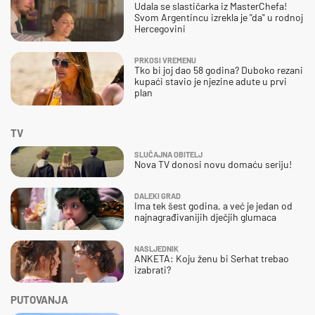
Udala se slastičarka iz MasterChefa!
Svom Argentincu izrekla je "da" u rodnoj
Hercegovini
PRKOSI VREMENU
Tko bi joj dao 58 godina? Duboko rezani
kupaći stavio je njezine adute u prvi
plan
TV
SLUČAJNA OBITELJ
Nova TV donosi novu domaću seriju!
DALEKI GRAD
Ima tek šest godina, a već je jedan od
najnagrađivanijih dječjih glumaca
NASLJEDNIK
ANKETA: Koju ženu bi Serhat trebao
izabrati?
PUTOVANJA