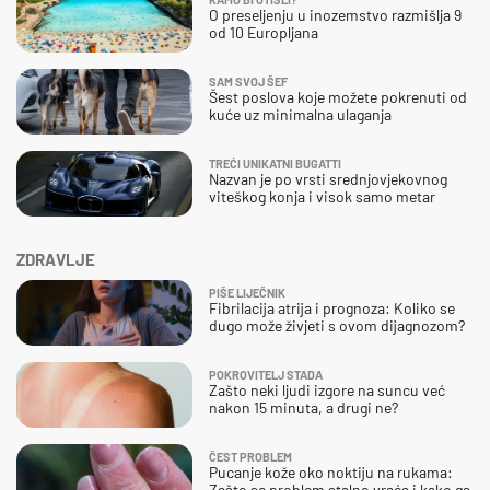
O preseljenju u inozemstvo razmišlja 9
od 10 Europljana
SAM SVOJ ŠEF
Šest poslova koje možete pokrenuti od
kuće uz minimalna ulaganja
TREĆI UNIKATNI BUGATTI
Nazvan je po vrsti srednjovjekovnog
viteškog konja i visok samo metar
ZDRAVLJE
PIŠE LIJEČNIK
Fibrilacija atrija i prognoza: Koliko se
dugo može živjeti s ovom dijagnozom?
POKROVITELJ STADA
Zašto neki ljudi izgore na suncu već
nakon 15 minuta, a drugi ne?
ČEST PROBLEM
Pucanje kože oko noktiju na rukama:
Zašto se problem stalno vraća i kako ga