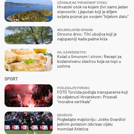
UŽIVANJE NA "PRIVATNOM" OTOKU
Hrvatski otok na kojem živi samo jedan
stanovnik: Ljepotan koji je diljem
svijeta poznat po svojem "bijelom zlatu"
NEVJEROJATNO OPASNO
Otrovno drvo: Tihi ubojica koji je
najopasniji kada padne kiša
MA, SAVRŠENSTVO!
Kolač s limunom i sirom: Recept za
božanstvenu slasticu koja se topi u
ustima
SPORT
POGLEDAJTE PORUKU
FOTO Torcida podigla transparente koji
će odjeknuti Hrvatskom: Prozvali
"moralne vertikale"
ODUŠEVIO
Pogledajte majstoriju: Joško Gvardiol
jednim potezom izbrisao cijelu
momčad Atletica