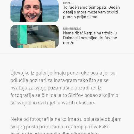
HMM…
To rade samo psihopati: Jedan
detalj s mora može vam otkriti
puno o prijateljima
URNEBESNO
Nema ribe! Natpis na tržnici u
Dalmaciji nasmijao društvene
mreže
Djevojke iz galerije imaju pune ruke posla jer su
odlučile pozirati za Instagram tako što se se
hvataju za svoje pozamašne pozadine. Iz
fotografija se čini da je to Sizifov posao s kojim bi
se svejedno svi htjeli uhvatiti ukoštac.
Neke od fotografija na kojima su pokazale obujam
svojeg posla prenosimo u galeriji pa svakako
provjerite vrlo zaposle djevojke na djelu.