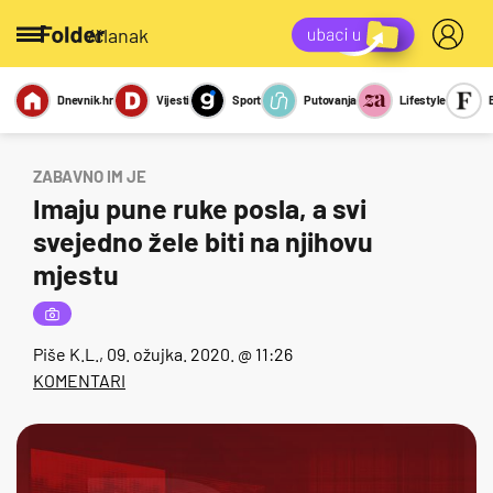
/članak
Dnevnik.hr
Vijesti
Sport
Putovanja
Lifestyle
Viralno
Miks
Kviz
Report
Sexy
ZABAVNO IM JE
Imaju pune ruke posla, a svi
svejedno žele biti na njihovu
mjestu
Piše
K.L.
, 09. ožujka. 2020. @ 11:26
KOMENTARI