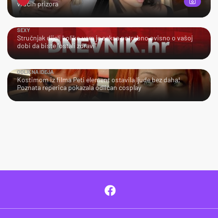
vrućih prizora
SEXY
Stručnjak dijeli koliko vam je seksa potrebno ovisno o vašoj
dobi da biste "ostali zdravi"
ODLIČNA IDEJA
Kostimom iz filma Peti element ostavila ljude bez daha!
Poznata reperica pokazala odličan cosplay