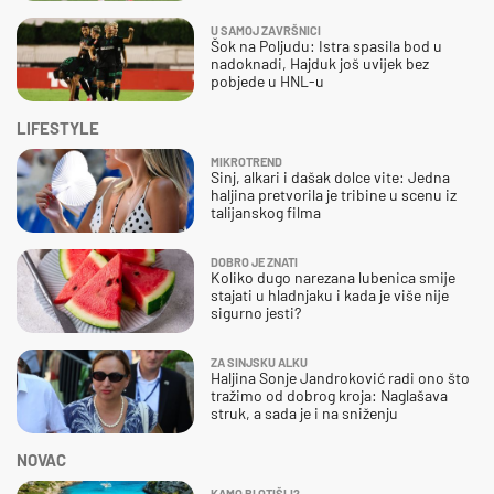
U SAMOJ ZAVRŠNICI
Šok na Poljudu: Istra spasila bod u
nadoknadi, Hajduk još uvijek bez
pobjede u HNL-u
LIFESTYLE
MIKROTREND
Sinj, alkari i dašak dolce vite: Jedna
haljina pretvorila je tribine u scenu iz
talijanskog filma
DOBRO JE ZNATI
Koliko dugo narezana lubenica smije
stajati u hladnjaku i kada je više nije
sigurno jesti?
ZA SINJSKU ALKU
Haljina Sonje Jandroković radi ono što
tražimo od dobrog kroja: Naglašava
struk, a sada je i na sniženju
NOVAC
KAMO BI OTIŠLI?