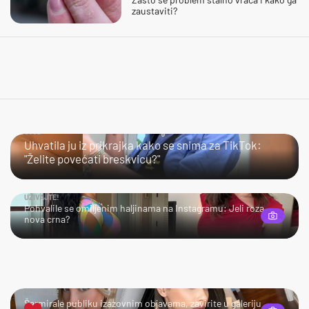
zaustaviti?
JAO…
Uhvatila ju iz prikrajka kako se snima za TikTok:
"Želite povećati breskvicu?"
UŽIVAJTE!
Pohvalile se omiljenim haljinama na Instagramu: Jeli roza
nova crna?
UŽIVAJTE!
Šarmirale publiku izazovnim objavama, zavirite u galeriju