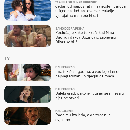
"KAO DA SU NOVAK ĐOKOVIĆ"
Jedan od najpoznatijih svjetskih parova
stigao na Jadran, ovakve reakcije
vjerojatno nisu očekivali
SAMO DOBRA PISMA
Poslušajte kako to zvuči kad Nina
Badrić i Jakov Jozinović zapjevaju
Oliverov hit!
TV
DALEKI GRAD
Ima tek šest godina, a već je jedan od
najnagrađivanijih dječjih glumaca
DALEKI GRAD
Daleki grad: Jako je ljuta jer se miješa u
njezine stvari
NASLJEDNIK
Rade mu iza leđa, a on toga nije
svjestan