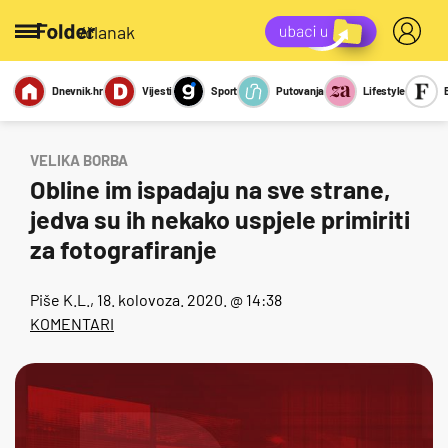
/članak
Dnevnik.hr
Vijesti
Sport
Putovanja
Lifestyle
Viralno
Miks
Kviz
Report
Sexy
VELIKA BORBA
Obline im ispadaju na sve strane,
jedva su ih nekako uspjele primiriti
za fotografiranje
Piše
K.L.
, 18. kolovoza. 2020. @ 14:38
KOMENTARI