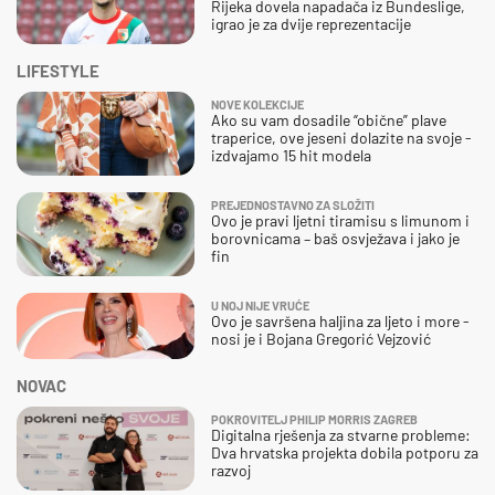
Rijeka dovela napadača iz Bundeslige,
igrao je za dvije reprezentacije
LIFESTYLE
NOVE KOLEKCIJE
Ako su vam dosadile “obične” plave
traperice, ove jeseni dolazite na svoje -
izdvajamo 15 hit modela
PREJEDNOSTAVNO ZA SLOŽITI
Ovo je pravi ljetni tiramisu s limunom i
borovnicama – baš osvježava i jako je
fin
U NOJ NIJE VRUĆE
Ovo je savršena haljina za ljeto i more -
nosi je i Bojana Gregorić Vejzović
NOVAC
POKROVITELJ PHILIP MORRIS ZAGREB
Digitalna rješenja za stvarne probleme:
Dva hrvatska projekta dobila potporu za
razvoj