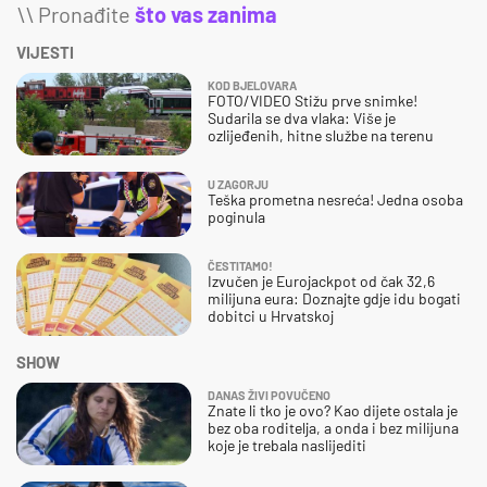
\\ Pronađite
što vas zanima
VIJESTI
KOD BJELOVARA
FOTO/VIDEO Stižu prve snimke!
Sudarila se dva vlaka: Više je
ozlijeđenih, hitne službe na terenu
U ZAGORJU
Teška prometna nesreća! Jedna osoba
poginula
ČESTITAMO!
Izvučen je Eurojackpot od čak 32,6
milijuna eura: Doznajte gdje idu bogati
dobitci u Hrvatskoj
SHOW
DANAS ŽIVI POVUČENO
Znate li tko je ovo? Kao dijete ostala je
bez oba roditelja, a onda i bez milijuna
koje je trebala naslijediti