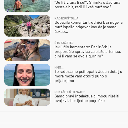
"Je li živ, zna li se?": Snimka s Jadrana
postala hit, radi li i vaš muž ovo?
KAO IZ PIŠTOLJA
Dobacila komentar trudnici bez noge, a
muž ispalio odgovor kao da je samo
čekao…
ŠTO KAŽETE?
Isključio komentare: Par iz Srbije
preporučio spravicu za plažu s Temua,
čini li vam se ovo sigurnim?
HMM…
To rade samo psihopati: Jedan detalj s
mora može vam otkriti puno o
prijateljima
POKAŽITE ŠTO ZNATE!
Samo pravi intelektualci mogu riješiti
ovaj kviz bez ijedne pogreške