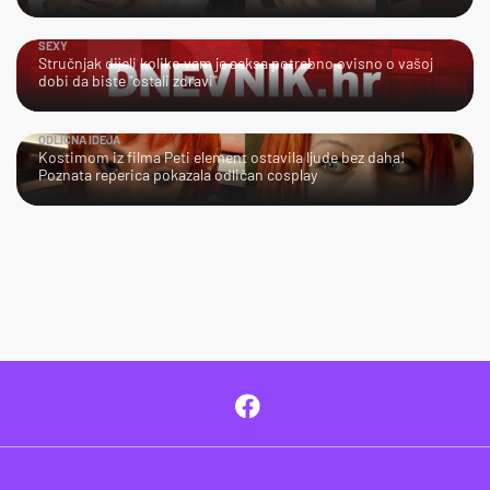
SEXY
Stručnjak dijeli koliko vam je seksa potrebno ovisno o vašoj
dobi da biste "ostali zdravi"
ODLIČNA IDEJA
Kostimom iz filma Peti element ostavila ljude bez daha!
Poznata reperica pokazala odličan cosplay