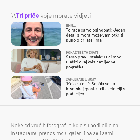
\\
Tri priče
koje morate vidjeti
HMM…
To rade samo psihopati: Jedan
detalj s mora može vam otkriti
puno o prijateljima
POKAŽITE ŠTO ZNATE!
Samo pravi intelektualci mogu
riješiti ovaj kviz bez ijedne
pogreške
ZAMJERATE LI JOJ?
"Koja kuja…": Snašla se na
hrvatskoj granici, ali gledatelji su
podijeljeni
Neke od vrućih fotografija koje su podijelile na
Instagramu prenosimo u galeriji pa se i sami