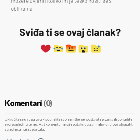
možete uvjeriti koliko im je teško nositi se s
oblinama.
Sviđa ti se ovaj članak?
Komentari
(0)
Uključite se u raspravu – podijelite svoje mišljenje, postavite pitanja ili ponudite
svoj pogled na temu. Vaš komentar može potaknuti zanimljiv dijalog i obogatiti
zajednicu našeg portala.