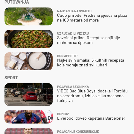
PUTOVANJA
NAJMANJA NA SVIJETU
Čudo prirode: Predivna pješčana plaža
na 100 metara od mora
UZ RUČAK ILI VEČERU
Savršeni prilog: Recept za najfinije
mahune sa špekom
BON APPETIT!
Majke svih umaka: 5 kultnih recepata
koje moraju znati svi kuhari
SPORT
POJAVILA SE SNIMKA
VIDEO Bad Blue Boysi dočekali Torcidu
na aerodromu, izbila velika masovna
tučnjava
BOMBA!
Liverpool doveo kapetana Barcelone!
POJAČANJE KONKURENCIJE