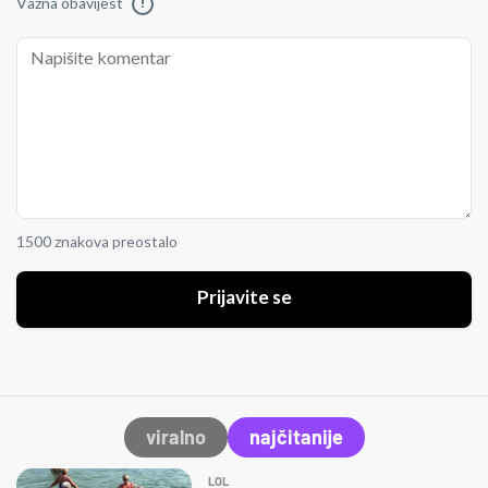
Važna obavijest
!
1500 znakova preostalo
Prijavite se
viralno
najčitanije
LOL