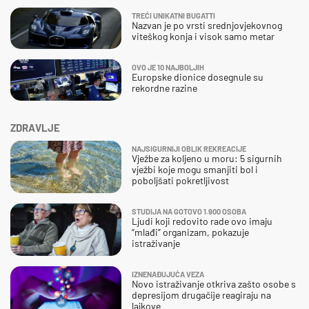
TREĆI UNIKATNI BUGATTI
Nazvan je po vrsti srednjovjekovnog
viteškog konja i visok samo metar
OVO JE 10 NAJBOLJIH
Europske dionice dosegnule su
rekordne razine
ZDRAVLJE
NAJSIGURNIJI OBLIK REKREACIJE
Vježbe za koljeno u moru: 5 sigurnih
vježbi koje mogu smanjiti bol i
poboljšati pokretljivost
STUDIJA NA GOTOVO 1.900 OSOBA
Ljudi koji redovito rade ovo imaju
“mlađi” organizam, pokazuje
istraživanje
IZNENAĐUJUĆA VEZA
Novo istraživanje otkriva zašto osobe s
depresijom drugačije reagiraju na
lajkove