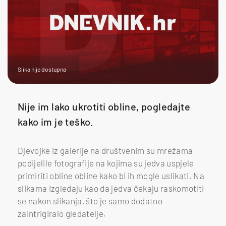
Slika nije dostupna
Nije im lako ukrotiti obline, pogledajte
kako im je teško.
Djevojke iz galerije na društvenim su mrežama
podijelile fotografije na kojima su jedva uspjele
primiriti obline obline kako bi ih mogle uslikati. Na
slikama izgledaju kao da jedva čekaju raskomotiti
se nakon slikanja, što je samo dodatno
zaintrigiralo gledatelje.