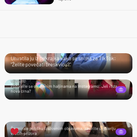
JAO…
Uhvatila ju iz prikrajka kako se snima za TikTok:
"Želite povećati breskvicu?"
UŽIVAJTE!
Pohvalile se omiljenim haljinama na Instagramu: Jeli roza
nova crna?
UŽIVAJTE!
Šarmirale publiku izazovnim objavama, zavirite u galeriju
vrućih prizora